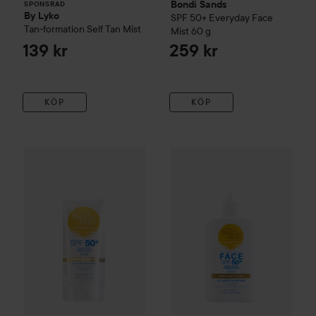
Bondi Sands
SPONSRAD
By Lyko
SPF 50+ Everyday Face
Tan-formation Self Tan Mist
Mist
60 g
139 kr
259 kr
KÖP
KÖP
Bondi Sands
Spf 50+ Everyday Body Lotion
Bondi Sands
SPF 50+ Everyday
150 ml
279 kr