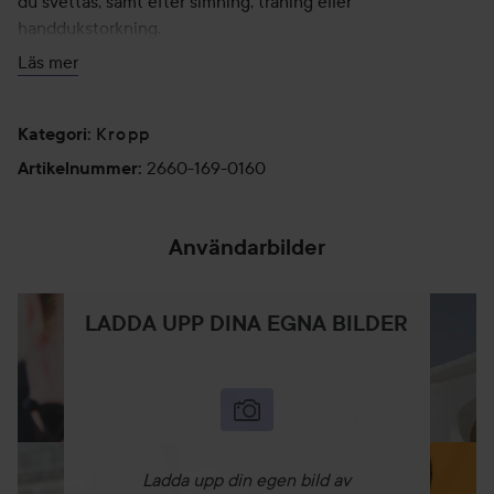
du svettas, samt efter simning, träning eller
handdukstorkning.
Läs mer
160 g
Kropp
Kategori
:
2660-169-0160
Artikelnummer
:
Användarbilder
LADDA UPP DINA EGNA BILDER
Ladda upp din egen bild av