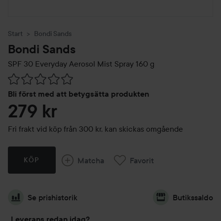
Start
Bondi Sands
Bondi Sands
SPF 30 Everyday Aerosol Mist Spray
160 g
Hoppa till Betyg & kommentarer
Bli först med att betygsätta produkten
279 kr
Fri frakt vid köp från 300 kr, kan skickas omgående
Matcha
Favorit
KÖP
Se prishistorik
Butikssaldo
Leverans redan idag?