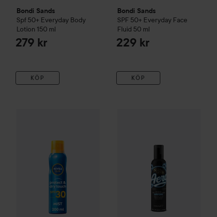
Bondi Sands
Bondi Sands
Spf 50+ Everyday Body
SPF 50+ Everyday Face
Lotion
150 ml
Fluid
50 ml
279 kr
229 kr
KÖP
KÖP
Bondi Sands
Aero
Self Tan Foa
WOW-pris
NIVEA
SUN
Protect & Dry Touch Sun Mist SPF30
2