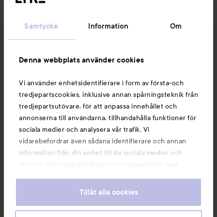
Kundservice
Samtycke
Information
Om
Information
Denna webbplats använder cookies
Du kanske också gillar
Vi använder enhetsidentifierare i form av första-och
tredjepartscookies, inklusive annan spårningsteknik från
tredjepartsutövare, för att anpassa innehållet och
annonserna till användarna, tillhandahålla funktioner för
sociala medier och analysera vår trafik. Vi
vidarebefordrar även sådana identifierare och annan
information från din enhet till de sociala medier och
annons- och analysföretag som vi samarbetar med.
Dessa kan i sin tur kombinera informationen med annan
information som du har tillhandahållit eller som de har
Tillåt alla cookies
samlat in när du har använt deras tjänster. Du godkänner
våra cookies vid fortsatt användande av vår webbplats.