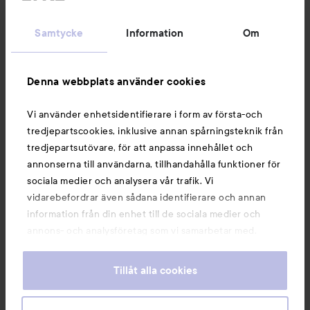
Kundservice
Samtycke
Information
Om
Information
Denna webbplats använder cookies
Du kanske också gillar
Vi använder enhetsidentifierare i form av första-och
tredjepartscookies, inklusive annan spårningsteknik från
tredjepartsutövare, för att anpassa innehållet och
annonserna till användarna, tillhandahålla funktioner för
sociala medier och analysera vår trafik. Vi
vidarebefordrar även sådana identifierare och annan
information från din enhet till de sociala medier och
annons- och analysföretag som vi samarbetar med.
Dessa kan i sin tur kombinera informationen med annan
information som du har tillhandahållit eller som de har
Tillåt alla cookies
samlat in när du har använt deras tjänster. Du godkänner
våra cookies vid fortsatt användande av vår webbplats.
Copyright 2026