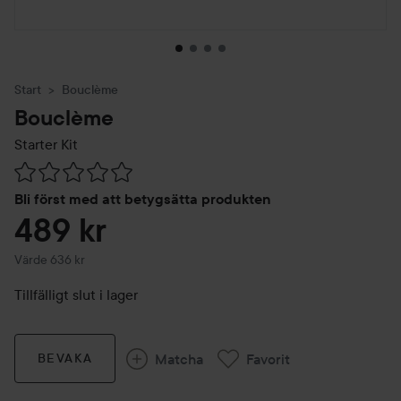
Start
Bouclème
Bouclème
Starter Kit
Hoppa till Betyg & kommentarer
Bli först med att betygsätta produkten
489 kr
Värde 636 kr
Tillfälligt slut i lager
Matcha
Favorit
BEVAKA