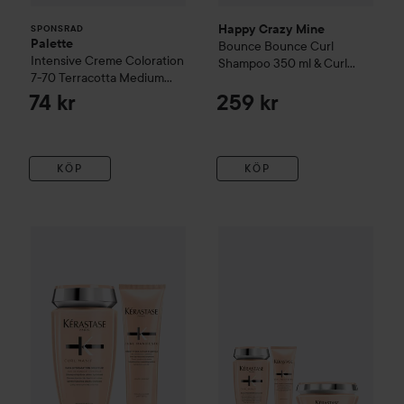
Happy Crazy Mine
SPONSRAD
Palette
Bounce Bounce
Curl
Intensive Creme Coloration
Shampoo 350 ml & Curl
7-70 Terracotta Medium
Treatment 200 ml
Blonde
74 kr
259 kr
KÖP
KÖP
799 kr
1
Kérastase
Curl Manifesto Duo
Kérastase
Curl Manifesto Trio
Utan paketpris: 890 kr
U