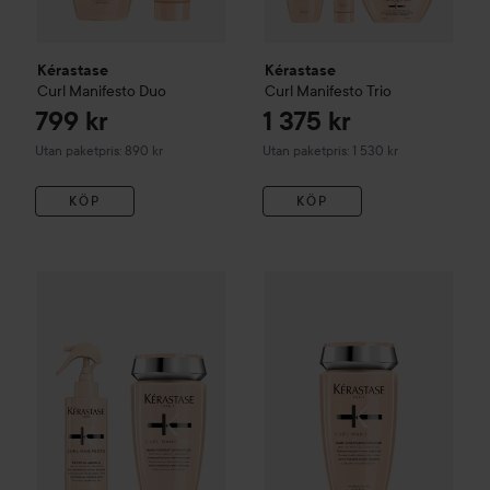
Kérastase
Kérastase
Curl Manifesto Duo
Curl Manifesto Trio
799 kr
1 375 kr
Utan paketpris: 890 kr
Utan paketpris: 1 530 kr
KÖP
KÖP
765 kr
Kérastase
Curl Manifesto
Bain
Kérastase
Curl Manifesto Bain & Spray
Utan paketpris: 850 kr