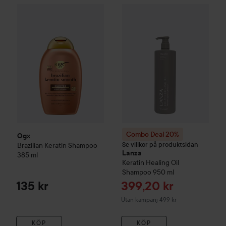
Ogx
Brazilian Keratin Shampoo
385 ml
135 kr
Combo Deal 20%
Lanza
Kerati
Combo Deal 20%
Ogx
Se villkor på produktsidan
Brazilian Keratin Shampoo
Lanza
385 ml
Keratin Healing Oil
Shampoo
950 ml
Reapris
135 kr
399,20 kr
Utan kampanj 499 kr
KÖP
KÖP