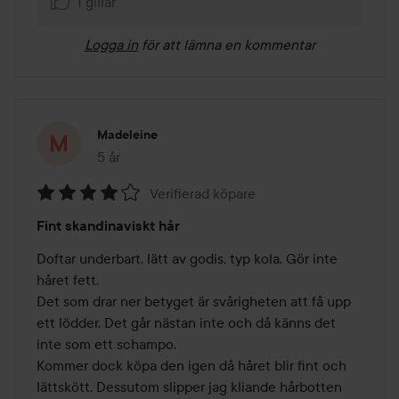
1 gillar
Logga in
för att lämna en kommentar
Madeleine
5 år
Inlägget skapades 5 år
Verifierad köpare
Betyg:
Fint skandinaviskt hår
4
av
Doftar underbart, lätt av godis, typ kola. Gör inte 
5
håret fett.

Det som drar ner betyget är svårigheten att få upp 
ett lödder. Det går nästan inte och då känns det 
inte som ett schampo.

Kommer dock köpa den igen då håret blir fint och 
lättskött. Dessutom slipper jag kliande hårbotten 