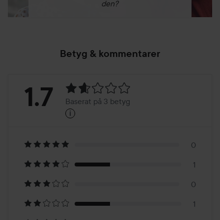
den?
Betyg & kommentarer
Betyg:
1.7
Baserat på 3 betyg
i
1.7
Baserat
på
0
1
3
0
betyg
1