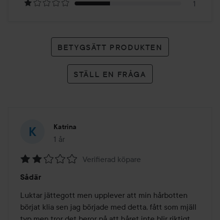
1
BETYGSÄTT PRODUKTEN
STÄLL EN FRÅGA
Katrina
1 år
Inlägget skapades 1 år
Verifierad köpare
Betyg:
Sådär
2
av
Luktar jättegott men upplever att min hårbotten 
5
börjat klia sen jag började med detta, fått som mjäll 
typ men tror det beror på att håret inte blir riktigt 