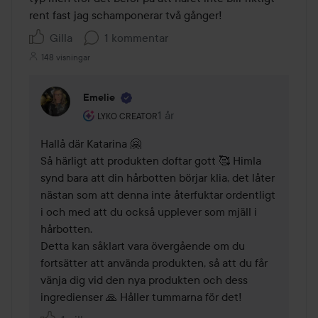
rent fast jag schamponerar två gånger! 
Gilla
1 kommentar
148 visningar
Emelie
Användarens roll: Lyko Creator.
1 år
Kommentaren lades 1 år
LYKO CREATOR
Hallå där Katarina 🤗

Så härligt att produkten doftar gott 🥰 Himla 
synd bara att din hårbotten börjar klia, det låter 
nästan som att denna inte återfuktar ordentligt 
i och med att du också upplever som mjäll i 
hårbotten.

Detta kan såklart vara övergående om du 
fortsätter att använda produkten, så att du får 
vänja dig vid den nya produkten och dess 
ingredienser 🙏 Håller tummarna för det! 