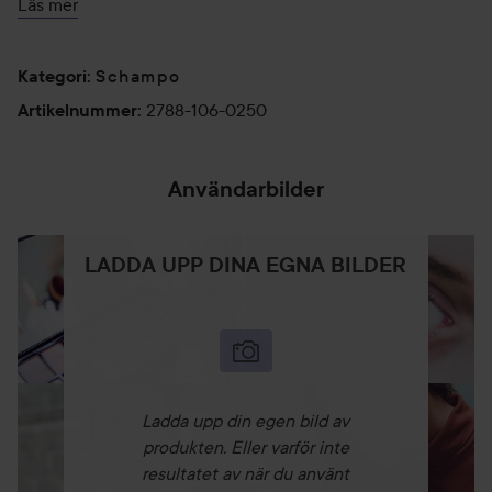
Läs mer
Fri från:
Sulfater
Silikoner
Schampo
Kategori
:
Tillsatt salt
2788-106-0250
Artikelnummer
:
Petrolatum
Användning:
Användarbilder
Applicera en liten mängd schampoo i vått hår, massera in
schampot i skalpen. Skölj sedan ur med vatten och
applicera schampot en gång till, massera in och skölj sedan
LADDA UPP DINA EGNA BILDER
ur. Tvätta alltid håret två gånger mer schampoo för bäst
resultat.
250 ml
Ladda upp din egen bild av
produkten. Eller varför inte
resultatet av när du använt