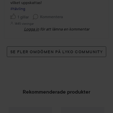
#tävling
Kommentera
1 gillar
1445 visningar
Logga in
för att lämna en kommentar
SE FLER OMDÖMEN PÅ LYKO COMMUNITY
Rekommenderade produkter
Palette
Intensive Creme Coloration
Brave New Hair
L9-0 Platinum 
Reboot Scha
SPONSRAD