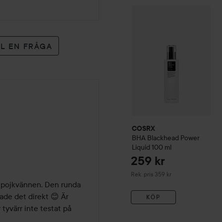
COSRX
BHA Blackhead Po
LL EN FRÅGA
COSRX
BHA Blackhead Power
Liquid
100 ml
259 kr
Rekommenderat pris 359 kr
Rek. pris 359 kr
h pojkvännen. Den runda 
de det direkt 😊 Är 
KÖP
 tyvärr inte testat på 