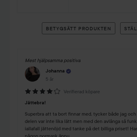
9
betyg
BETYGSÄTT PRODUKTEN
STÄ
Mest hjälpsamma positiva
Johanna
5 år
Inlägget skapades 5 år
Verifierad köpare
Betyg:
Jättebra!
4
av
Superbra att ta bort finnar med, tycker både jag oc
5
delen var inte lika lätt men med den avlånga så funka
iallafall jättenöjd med tanke på det billiga priset! Har