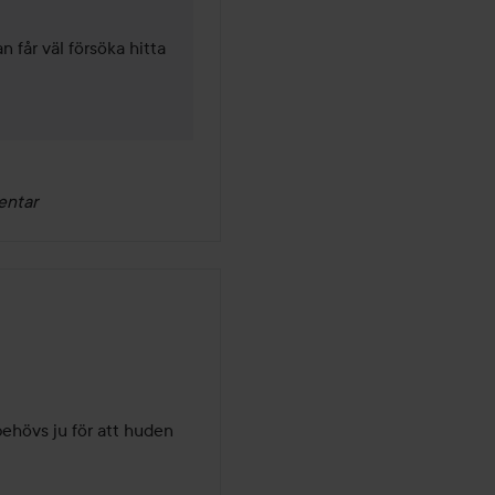
får väl försöka hitta 
entar
behövs ju för att huden 