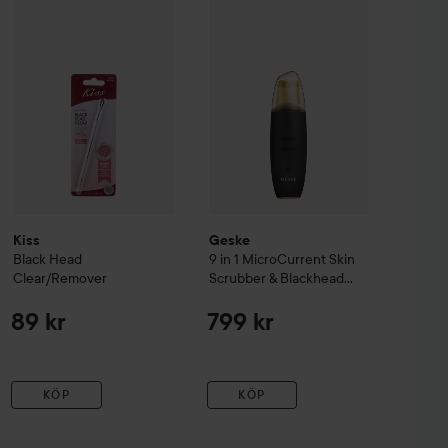
esh Cleansing Gel
Kiss
Black Head Clear/Remover
150 ml
Geske
9 in 1
MicroCurrent Skin Sc
99 kr
89 kr
Kiss
Geske
Black Head
9 in 1
MicroCurrent Skin
Clear/Remover
Scrubber & Blackhead
Remover
Gray
89 kr
799 kr
KÖP
KÖP