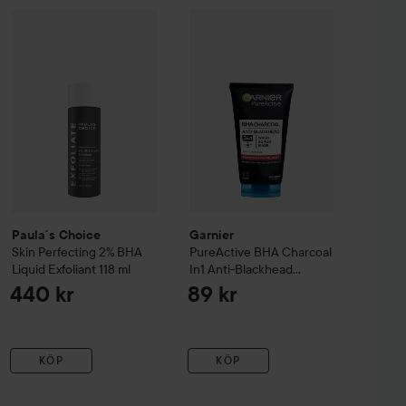
Paula´s Choice
Skin Perfecting
259 kr
Garnier
2% BHA Liquid Exfoliant
PureActive
BHA Charcoal In
118 ml
4
wer Liquid
100 ml
Rekommenderat pris 359 kr
Paula´s Choice
Garnier
Skin Perfecting
2% BHA
PureActive
BHA Charcoal
Liquid Exfoliant
118 ml
In1 Anti-Blackhead
Cleanser For Impure Skin
440 kr
89 kr
KÖP
KÖP