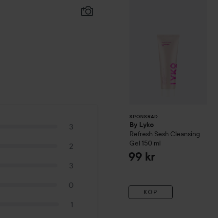
By Lyko
Refresh S
SPONSRAD
SPONSRAD
By Lyko
3
Refresh Sesh Cleansing
Gel
150 ml
2
99 kr
3
0
KÖP
1