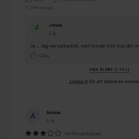
209 visningar
Jonas
2 år
Kommentaren lades 2 år
Ja ... Jag var sarkastisk, men kunde inte visa det 
Gilla
VISA ÄLDRE (1 TILL)
Logga in
för att lämna en komm
Amina
5 år
Inlägget skapades 5 år
Verifierad köpare