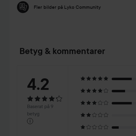
Fler bilder på Lyko Community
Betyg & kommentarer
Betyg:
4.2
4.2
Baserat
Baserat på 9
på
betyg
i