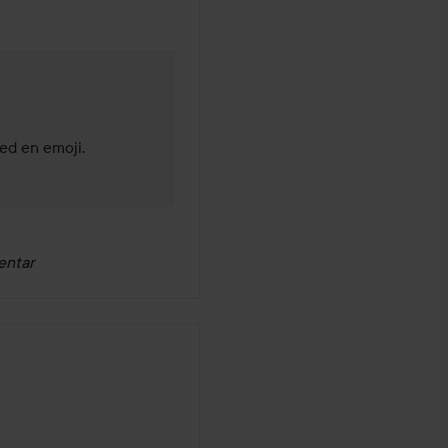
med en emoji.
entar