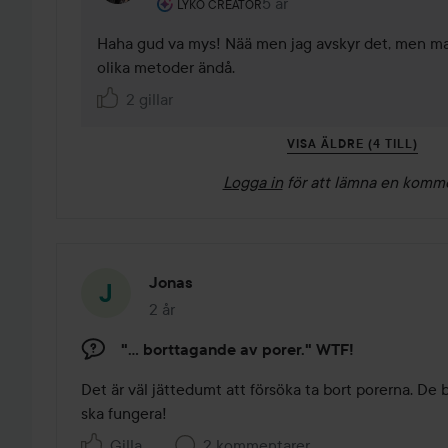
Användarens roll: Lyko Creator.
5 år
Kommentaren lades 5 år
LYKO CREATOR
Haha gud va mys! Nää men jag avskyr det, men man 
olika metoder ändå. 
2 gillar
VISA ÄLDRE (4 TILL)
Logga in
för att lämna en komm
Jonas
2 år
Inlägget skapades 2 år
"... borttagande av porer." WTF!
Det är väl jättedumt att försöka ta bort porerna. De 
ska fungera!
Gilla
2 kommentarer