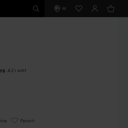
SE
tyg
,
4.2 i snitt
arer
cha
Favorit