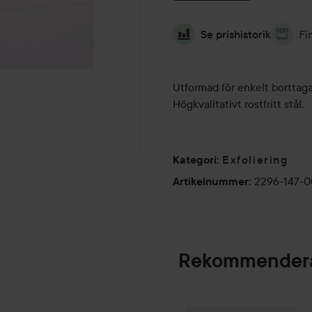
Se prishistorik
Fi
Utformad för enkelt borttaga
Högkvalitativt rostfritt stål.
Exfoliering
Kategori
:
2296-147-
Artikelnummer
:
Rekommendera