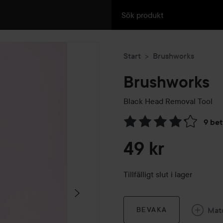
Start
Brushworks
Brushworks
Black Head
Removal Tool
9 be
Hoppa till Betyg & komment
49 kr
Tillfälligt slut i lager
Mat
BEVAKA