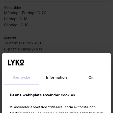
Öppettider
Måndag - Fredag: 10-20
Lördag: 10-18
Söndag: 10-18
Kontakt
Telefon
:
031-547800
E-post
:
allum@lyko.se
Nyheter och erbjudanden
Samtycke
Information
Om
Följ oss
Denna webbplats använder cookies
Vi använder enhetsidentifierare i form av första-och
Kundservice