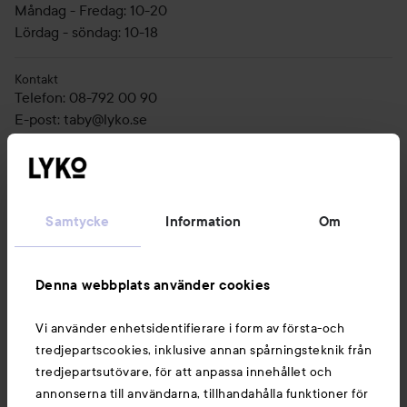
Måndag - Fredag: 10-20
Lördag - söndag: 10-18
Kontakt
Telefon
:
08-792 00 90
E-post
:
taby@lyko.se
Nyheter och erbjudanden
Samtycke
Information
Om
Följ oss
Denna webbplats använder cookies
Vi använder enhetsidentifierare i form av första-och
Kundservice
tredjepartscookies, inklusive annan spårningsteknik från
tredjepartsutövare, för att anpassa innehållet och
annonserna till användarna, tillhandahålla funktioner för
Information