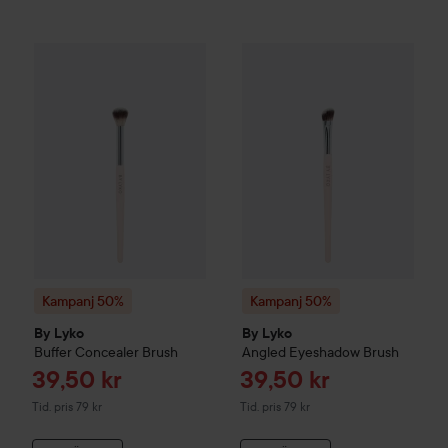
Reapris
39,50 kr
Kampanj 50%
By Lyko
Buffer Concealer Brush
Kampanj 50%
By Lyko
Angled 
Tidigare pris 79 kr
Kampanj 50%
Kampanj 50%
By Lyko
By Lyko
Buffer Concealer Brush
Angled Eyeshadow Brush
Reapris
Reapris
39,50 kr
39,50 kr
Tidigare pris 79 kr
Tidigare pris 79 kr
Tid. pris 79 kr
Tid. pris 79 kr