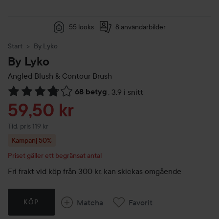
55 looks
8 användarbilder
Start
By Lyko
By Lyko
Angled Blush & Contour Brush
68 betyg
,
3.9 i snitt
Hoppa till Betyg & kommentarer
Reapris
59,50 kr
Tidigare pris 119 kr
Tid. pris 119 kr
Kampanj 50%
Priset gäller ett begränsat antal
Fri frakt vid köp från 300 kr, kan skickas omgående
Matcha
Favorit
KÖP