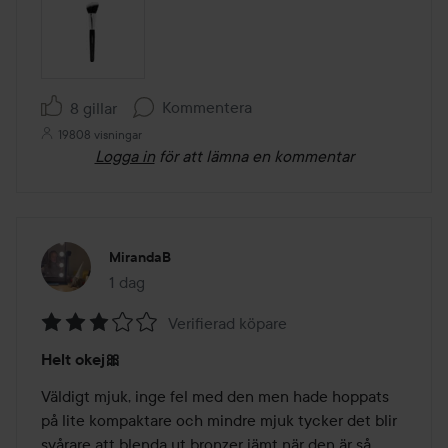
Kommentera
8 gillar
19808 visningar
Logga in
för att lämna en kommentar
MirandaB
1 dag
Inlägget skapades 1 dag
Verifierad köpare
Betyg:
Helt okej🎀
3
av
Väldigt mjuk, inge fel med den men hade hoppats 
5
på lite kompaktare och mindre mjuk tycker det blir 
svårare att blenda ut bronzer jämt när den är så 