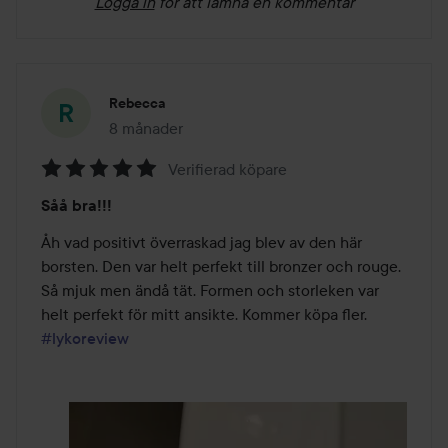
Logga in
för att lämna en kommentar
Rebecca
8 månader
Inlägget skapades 8 månader
Verifierad köpare
Betyg:
Såå bra!!!
5
av
Åh vad positivt överraskad jag blev av den här 
5
borsten. Den var helt perfekt till bronzer och rouge. 
Så mjuk men ändå tät. Formen och storleken var 
helt perfekt för mitt ansikte. Kommer köpa fler. 
#lykoreview