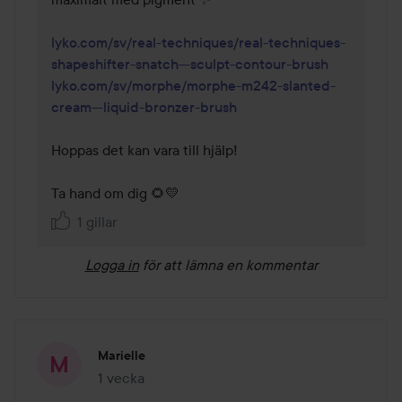
lyko.com/sv/real-techniques/real-techniques-
shapeshifter-snatch---sculpt-contour-brush
lyko.com/sv/morphe/morphe-m242-slanted-
cream---liquid-bronzer-brush
Hoppas det kan vara till hjälp!

Ta hand om dig 🌻💛
1 gillar
Logga in
för att lämna en kommentar
Marielle
1 vecka
Inlägget skapades 1 vecka