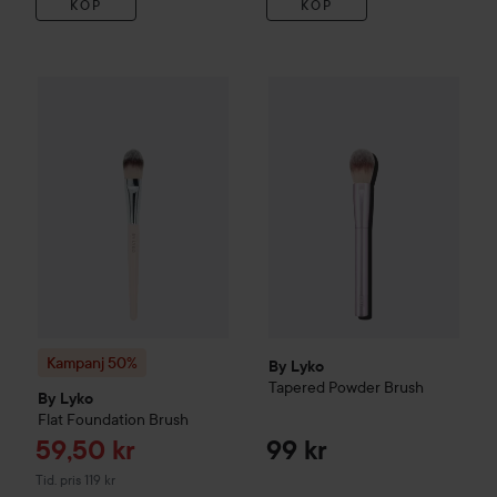
KÖP
KÖP
Reapris
By Lyko
Tapered Powder Brus
59,50 kr
Kampanj 50%
By Lyko
Flat Foundation Brush
Tidigare pris 119 kr
Kampanj 50%
By Lyko
Tapered Powder Brush
By Lyko
Flat Foundation Brush
Reapris
59,50 kr
99 kr
Tidigare pris 119 kr
Tid. pris 119 kr