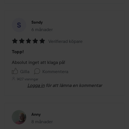
Sandy
6 månader
Inlägget skapades 6 månader
Verifierad köpare
Betyg:
Topp!
5
av
Absolut inget att klaga på! 
5
Gilla
Kommentera
1427 visningar
Logga in
för att lämna en kommentar
Anny
8 månader
Inlägget skapades 8 månader