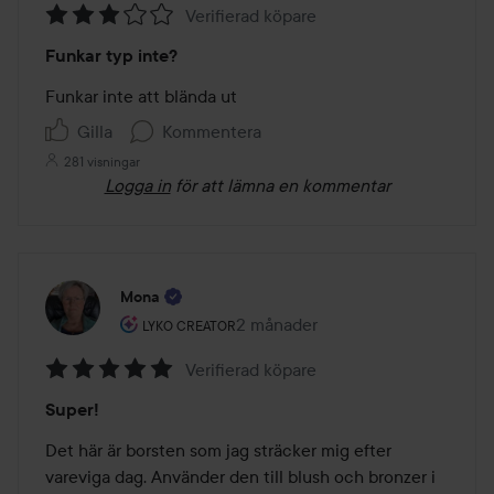
Verifierad köpare
Betyg:
Funkar typ inte?
3
av
Funkar inte att blända ut
5
Gilla
Kommentera
281 visningar
Logga in
för att lämna en kommentar
Mona
Användarens roll: Lyko Creator.
2 månader
Inlägget skapades 2 månader
LYKO CREATOR
Verifierad köpare
Betyg:
Super!
5
av
Det här är borsten som jag sträcker mig efter 
5
vareviga dag. Använder den till blush och bronzer i 