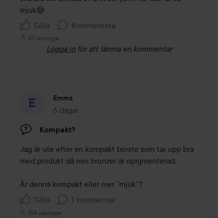
mjuk😅
Gilla
Kommentera
47 visningar
Logga in
för att lämna en kommentar
Emma
6 dagar
Inlägget skapades 6 dagar
Kompakt?
Jag är ute efter en kompakt borste som tar upp bra 
med produkt då min bronzer är opigmenterad. 

Är denna kompakt eller mer ”mjuk”? 
Gilla
1 kommentar
154 visningar