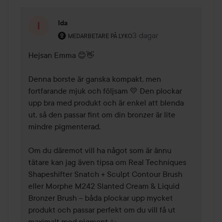
Ida
Användarens roll: Medarbetare på Lyko.
3 dagar
Kommentaren lades 3 dag
MEDARBETARE PÅ LYKO
Hejsan Emma 😊👋

Denna borste är ganska kompakt, men 
fortfarande mjuk och följsam 💛 Den plockar 
upp bra med produkt och är enkel att blenda 
ut, så den passar fint om din bronzer är lite 
mindre pigmenterad.

Om du däremot vill ha något som är ännu 
tätare kan jag även tipsa om Real Techniques 
Shapeshifter Snatch + Sculpt Contour Brush 
eller Morphe M242 Slanted Cream & Liquid 
Bronzer Brush – båda plockar upp mycket 
produkt och passar perfekt om du vill få ut 
maximalt med pigment ✨
