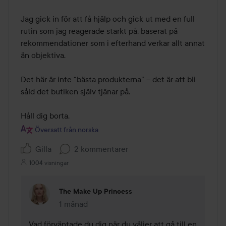
Jag gick in för att få hjälp och gick ut med en full 
rutin som jag reagerade starkt på, baserat på 
rekommendationer som i efterhand verkar allt annat 
än objektiva.

Det här är inte “bästa produkterna” – det är att bli 
såld det butiken själv tjänar på.

Håll dig borta.
Översatt från norska
Gilla
2 kommentarer
1004 visningar
The Make Up Princess
1 månad
Kommentaren lades 1 månad
Vad förväntade du dig när du väljer att gå till en 