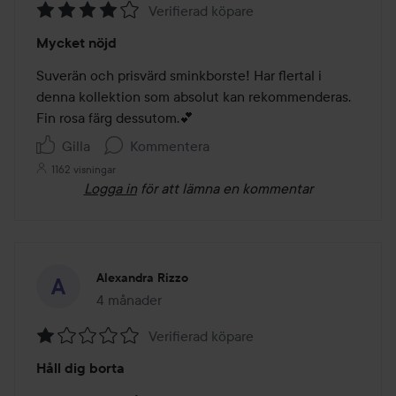
Verifierad köpare
Betyg:
Mycket nöjd
4
av
Suverän och prisvärd sminkborste! Har flertal i 
5
denna kollektion som absolut kan rekommenderas. 
Fin rosa färg dessutom.💕
Gilla
Kommentera
1162 visningar
Logga in
för att lämna en kommentar
Alexandra Rizzo
4 månader
Inlägget skapades 4 månader
Verifierad köpare
Betyg:
Håll dig borta
1