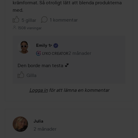
krämformat. Så otroligt lätt att blenda produkterna 
med. 
1 kommentar
5 gillar
1508 visningar
Emily ✨
Användarens roll: Lyko Creator.
2 månader
Kommentaren lades 2 månader
LYKO CREATOR
Den borde man testa 💕
Gilla
Logga in
för att lämna en kommentar
Julia
2 månader
Inlägget skapades 2 månader