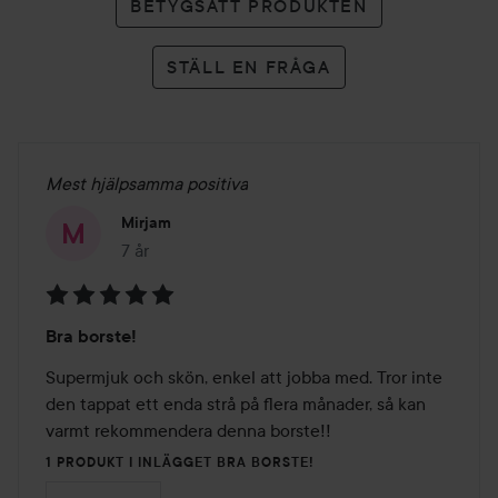
BETYGSÄTT PRODUKTEN
STÄLL EN FRÅGA
Mest hjälpsamma positiva
Mirjam
7 år
Inlägget skapades 7 år
Betyg:
Bra borste!
5
av
Supermjuk och skön, enkel att jobba med. Tror inte 
5
den tappat ett enda strå på flera månader, så kan 
varmt rekommendera denna borste!!
1 PRODUKT I INLÄGGET BRA BORSTE!