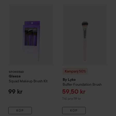
Gleeze
Squad Makeup Brush Kit
99 kr
Kampanj 50%
By Lyko
Buffer 
SPONSRAD
Kampanj 50%
SPONSRAD
Gleeze
By Lyko
Squad Makeup Brush Kit
Buffer Foundation Brush
Reapris
99 kr
59,50 kr
Tidigare pris 119 kr
Tid. pris 119 kr
KÖP
KÖP