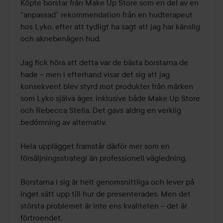
av
Köpte borstar från Make Up Store som en del av en 
5
“anpassad” rekommendation från en hudterapeut 
hos Lyko, efter att tydligt ha sagt att jag har känslig 
och aknebenägen hud.

Jag fick höra att detta var de bästa borstarna de 
hade – men i efterhand visar det sig att jag 
konsekvent blev styrd mot produkter från märken 
som Lyko själva äger, inklusive både Make Up Store 
och Rebecca Stella. Det gavs aldrig en verklig 
bedömning av alternativ.

Hela upplägget framstår därför mer som en 
försäljningsstrategi än professionell vägledning.

Borstarna i sig är helt genomsnittliga och lever på 
inget sätt upp till hur de presenterades. Men det 
största problemet är inte ens kvaliteten – det är 
förtroendet.
