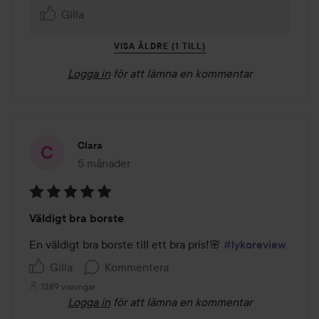
Gilla
VISA ÄLDRE (1 TILL)
Logga in
för att lämna en kommentar
Clara
5 månader
Inlägget skapades 5 månader
Betyg:
Väldigt bra borste
5
av
En väldigt bra borste till ett bra pris!🌸 
#lykoreview
5
Gilla
Kommentera
1389 visningar
Logga in
för att lämna en kommentar