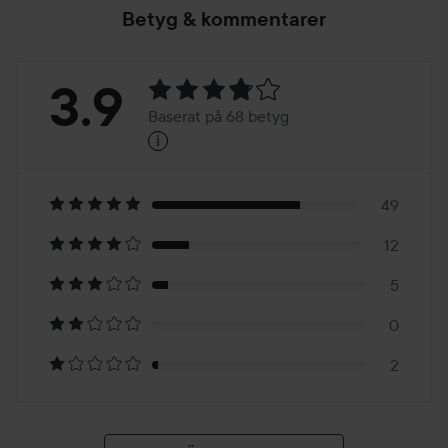
Betyg & kommentarer
Betyg:
3.9
Baserat på 68 betyg
i
3.9
Baserat
på
49
12
68
5
betyg
0
2