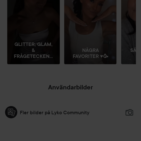
GLITTER, GLAM,
&
NÅGRA
SÄS
FRÅGETECKEN...
FAVORITER ♥️🥳
Användarbilder
Fler bilder på Lyko Community