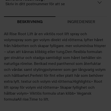
Skriv in ditt postnummer för att se
INGREDIENSER
BESKRIVNING
All Rise Root Lift är en viktlös root lift spray och
volymspray som ger volym direkt vid rötterna, lyfter håret
från hårbotten och skapar fylligare, mer voluminösa frisyrer
– utan att kännas klibbig eller tung.Den flexibla formulan
ger struktur och stadga samtidigt som håret behåller sin
naturliga rörelse. Berikad med panthenol som återfuktar
och vårdar, samt stylingpolymerer som ger långvarig volym
och hållbarhet.Perfekt för fint eller platt hår som behöver
extra lyft, textur och volym vid rötterna.Highlights:• Root
lift spray för volym vid rötterna• Skapar fyllighet och
hållbar volym• Viktlös formula utan klibb• Vegansk
formulaAll rise.Time to lift.