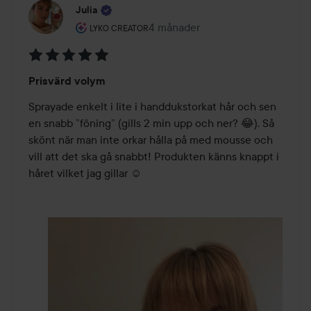
Julia
Användarens roll: Lyko Creator.
4 månader
Inlägget skapades 4 månader
LYKO CREATOR
Betyg:
Prisvärd volym
5
av
Sprayade enkelt i lite i handdukstorkat hår och sen 
5
en snabb ”föning” (gills 2 min upp och ner? 😂). Så 
skönt när man inte orkar hålla på med mousse och 
vill att det ska gå snabbt! Produkten känns knappt i 
håret vilket jag gillar ☺️