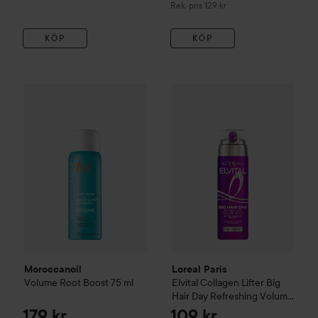
Rekommenderat pris 129 kr
Rek. pris 129 kr
KÖP
KÖP
Moroccanoil
Volume
Root Boost
Loreal Paris
75 ml
Elvital
Collagen Li
179 kr
Moroccanoil
Loreal Paris
Volume
Root Boost
75 ml
Elvital
Collagen Lifter Big
Hair Day Refreshing Volume
Spray
200 ml
179 kr
109 kr