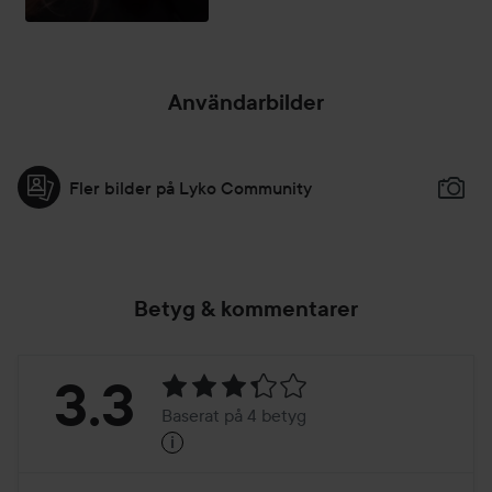
Användarbilder
Fler bilder på Lyko Community
Betyg & kommentarer
Betyg:
3.3
Baserat på 4 betyg
i
3.3
Baserat