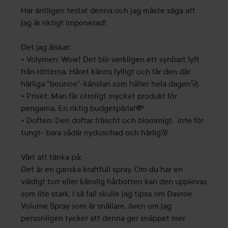
av
Har äntligen testat denna och jag måste säga att 
5
jag är riktigt imponerad!

Det jag älskar:

• Volymen: Wow! Det blir verkligen ett synbart lyft 
från rötterna. Håret känns fylligt och får den där 
härliga "bounce"-känslan som håller hela dagen🚀

• Priset: Man får otroligt mycket produkt för 
pengarna. En riktig budgetpärla!💸

• Doften: Den doftar fräscht och blommigt,  inte för 
tungt- bara sådär nyduschad och härlig🌸

Värt att tänka på:

Det är en ganska kraftfull spray. Om du har en 
väldigt torr eller känslig hårbotten kan den upplevas 
som lite stark. I så fall skulle jag tipsa om Davroe 
Volume Spray som är snällare, även om jag 
personligen tycker att denna ger snäppet mer 