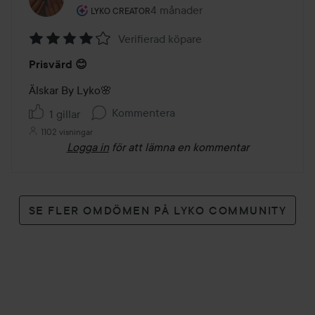
Användarens roll: Lyko Creator.
4 månader
Inlägget skapades 4 månader
LYKO CREATOR
Verifierad köpare
Betyg:
Prisvärd 😊
4
av
Älskar By Lyko🌸
5
Kommentera
1 gillar
1102 visningar
Logga in
för att lämna en kommentar
SE FLER OMDÖMEN PÅ LYKO COMMUNITY