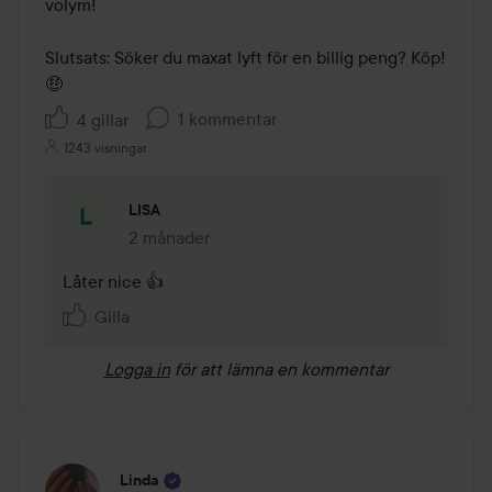
volym!

Slutsats: Söker du maxat lyft för en billig peng? Köp!
🤑
1 kommentar
4 gillar
1243 visningar
LISA
2 månader
Kommentaren lades 2 månader
Låter nice 👍
Gilla
Logga in
för att lämna en kommentar
Linda