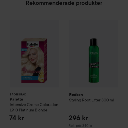
Rekommenderade produkter
Palette
Intensive Creme Coloration
L9-0 Platinum 
Redken
Styling
Root Lifter
300
SPONSRAD
Redken
SPONSRAD
Palette
Styling
Root Lifter
300 ml
Intensive Creme Coloration
L9-0 Platinum Blonde
74 kr
296 kr
Rekommenderat pris 340 kr
Rek. pris 340 kr