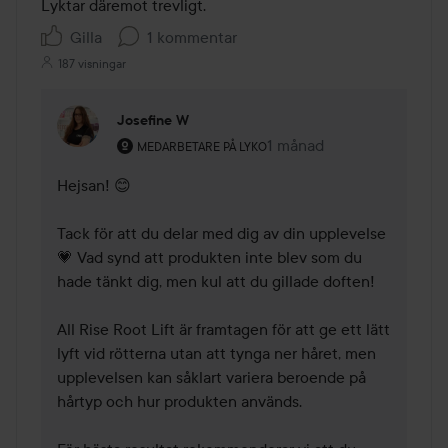
Lyktar däremot trevligt.
Gilla
1 kommentar
187 visningar
Josefine W
Användarens roll: Medarbetare på Lyko.
1 månad
Kommentaren lades 1 må
MEDARBETARE PÅ LYKO
Hejsan! 😊

Tack för att du delar med dig av din upplevelse 
💗 Vad synd att produkten inte blev som du 
hade tänkt dig, men kul att du gillade doften!

All Rise Root Lift är framtagen för att ge ett lätt 
lyft vid rötterna utan att tynga ner håret, men 
upplevelsen kan såklart variera beroende på 
hårtyp och hur produkten används.
