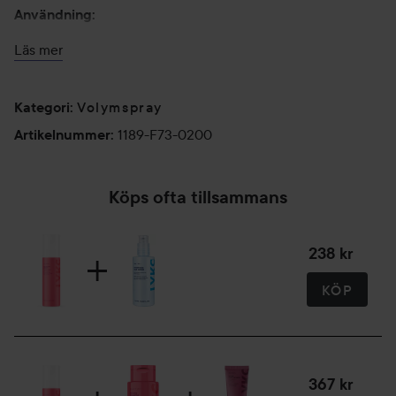
Användning:
Läs mer
Spraya i fuktigt hår direkt vid rötterna och föna för maximal
volym.
Volymspray
200 ml
Kategori
:
1189-F73-0200
Artikelnummer
:
Köps ofta tillsammans
238 kr
KÖP
367 kr