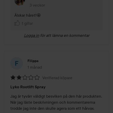
3 veckor
Kommentaren lades 3 veckor
Älskar håret!🤩
1 gillar
Logga in
för att lämna en kommentar
Filippa
1 månad
Inlägget skapades 1 månad
Verifierad köpare
Betyg:
Lyko Rootlift Spray
2
av
Jag är tyvärr väldigt besviken på den här produkten. 
5
När jag läste beskrivningen och kommentarerna 
trodde jag inte den skulle agera som ett hårvax. 