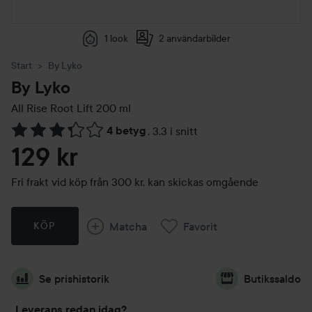
1 look
2 användarbilder
Start
By Lyko
By Lyko
All Rise Root Lift
200 ml
4 betyg
,
3.3 i snitt
Hoppa till Betyg & kommentarer
129 kr
Fri frakt vid köp från 300 kr, kan skickas omgående
Matcha
Favorit
KÖP
Se prishistorik
Butikssaldo
Leverans redan idag?