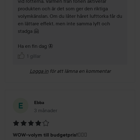
vid rötterna. Värmen från fönen aktiverar 
produkten och är det som ger den riktiga 
volymkänslan. Om du låter håret lufttorka får du 
en lättare effekt, men inte samma lyft och 
stadga 🤗

1 gillar
Logga in
för att lämna en kommentar
Ebba
3 månader
Inlägget skapades 3 månader
Betyg:
WOW-volym till budgetpris!💇🏽‍♀️
4