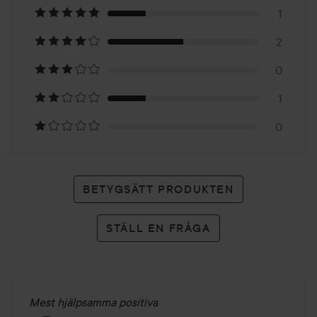
på
1
2
4
0
betyg
1
0
BETYGSÄTT PRODUKTEN
STÄLL EN FRÅGA
Mest hjälpsamma positiva