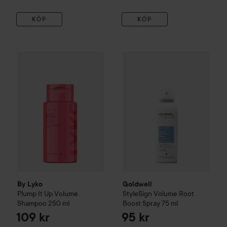
KÖP
KÖP
By Lyko
Plump It Up
Volume Shampoo
250 ml
109 kr
Goldwell
StyleSign
Volume
Roo
By Lyko
Goldwell
Plump It Up
Volume
StyleSign
Volume
Root
Shampoo
250 ml
Boost Spray
75 ml
109 kr
95 kr