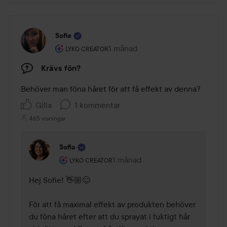
Sofie
Användarens roll: Lyko Creator.
1 månad
Inlägget skapades 1 månad
LYKO CREATOR
Krävs fön?
Behöver man föna håret för att få effekt av denna?
Gilla
1 kommentar
465 visningar
Sofia
Användarens roll: Lyko Creator.
1 månad
Kommentaren lades 1 månad
LYKO CREATOR
Hej Sofie! 👋🏼😊

För att få maximal effekt av produkten behöver 
du föna håret efter att du sprayat i fuktigt hår 