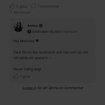
1 kommentar
2 gillar
456 visningar
Annica
Användarens roll: Kundtjänst på Lyko.
4 månader
Kommentaren lades 4 mån
KUNDTJÄNST PÅ LYKO
Hej Melinda! 💖 

Tack för en bra recension och tips om Lip oils, 
väl värda att spana in ✨ 

Ha en härlig dag! 
1 gillar
Logga in
för att lämna en kommentar