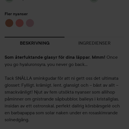
Fler nyanser
INGREDIENSER
BESKRIVNING
Once
Som återfuktande glasyr för dina läppar. Mmm!
you go hyaluronsyra, you never go back…
Tack SNÄLLA sminkgudar för att ni gett oss det ultimata
glosset: Fylligt, krämigt, lent, glansigt och – bäst av allt –
smackvänligt! Njut av fem utsökta nyanser som allihop
påminner om gnistrande såpbubblor, baileys i kristallglas,
insidan av ett ostronskal, perfekt dallrig körsbärsgelé och
en barbapappa som solar naken under en rosaskimrande
solnedgång.