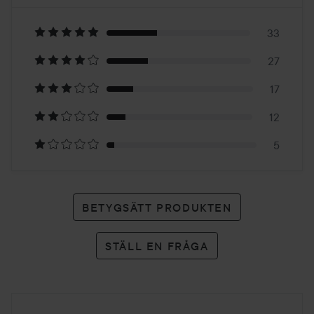
3.4
Baserat
på
33
27
94
17
betyg
12
5
BETYGSÄTT PRODUKTEN
STÄLL EN FRÅGA