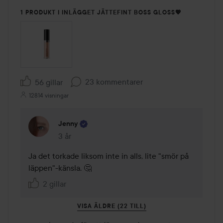
1 PRODUKT I INLÄGGET JÄTTEFINT BOSS GLOSS💖
23 kommentarer
56 gillar
12814 visningar
Jenny
3 år
Kommentaren lades 3 år
Ja det torkade liksom inte in alls, lite "smör på 
läppen"-känsla. 🤔
2 gillar
VISA ÄLDRE (22 TILL)