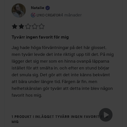
Natalie
Användarens roll: Lyko Creator.
4 månader
Inlägget skapades 4 månader
LYKO CREATOR
Betyg:
Tyvärr ingen favorit för mig
2
av
Jag hade höga förväntningar på det här glosset, 
5
men tyvärr levde det inte riktigt upp till det. På mig 
lägger det sig mer som en hinna ovanpå läpparna 
istället för att smälta in, och efter en stund börjar 
det smula sig. Det gör att det inte känns bekvämt 
att bära under längre tid. Färgen är fin, men 
helhetskänslan gör tyvärr att detta inte blev någon 
favorit hos mig.
1 PRODUKT I INLÄGGET TYVÄRR INGEN FAVORIT FÖR
MIG