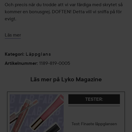
Och precis när du trodde att vi var färdiga med skrytet så
kommer en bonusgrej. DOFTEN! Detta vill vi sniffa på för
evigt.
- Made in Italy
Läs mer
- 100% Vegan
- Berikad med Hyaluronsyra
Läppglans
Kategori
:
1189-819-0005
Artikelnummer
:
Läs mer på Lyko Magazine
TESTER
:
Test: Finaste läppglansen