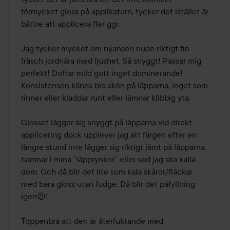
förmycket gloss på applikatorn, tycker det istället är 
bättre att applicera fler ggr. 

Jag tycker mycket om nyansen nude riktigt fin 
fräsch jordnära med ljushet. Så snyggt! Passar mig 
perfekt! Doftar mild gott inget dominerande! 
Konsistensen känns bra skön på läpparna, inget som 
rinner eller kladdar runt eller lämnar klibbig yta.

Glosset lägger sig snyggt på läpparna vid direkt 
applicering dock upplever jag att färgen efter en 
längre stund inte lägger sig riktigt jämt på läpparna, 
hamnar i mina ”läpprynkor” eller vad jag ska kalla 
dom. Och då blir det lite som kala skåror/fläckar 
med bara gloss utan fudge. Då blir det påfyllning 
igen😍! 

Toppenbra att den är återfuktande med 