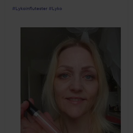
#Lykoinflutester
#Lyko