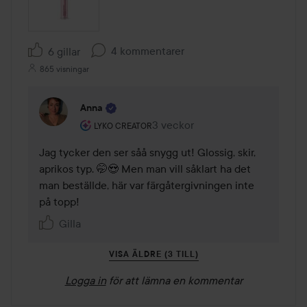
4 kommentarer
6 gillar
865 visningar
Anna
Användarens roll: Lyko Creator.
3 veckor
Kommentaren lades 3 veckor
LYKO CREATOR
Jag tycker den ser såå snygg ut! Glossig, skir, 
aprikos typ. 🤭😍 Men man vill såklart ha det 
man beställde, här var färgåtergivningen inte 
på topp! 
Gilla
VISA ÄLDRE (3 TILL)
Logga in
för att lämna en kommentar