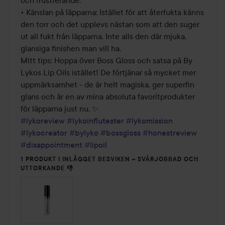
och frustrerande.

• Känslan på läpparna: Istället för att återfukta känns 
den torr och det upplevs nästan som att den suger 
ut all fukt från läpparna. Inte alls den där mjuka, 
glansiga finishen man vill ha.

Mitt tips: Hoppa över Boss Gloss och satsa på By 
Lykos Lip Oils istället! De förtjänar så mycket mer 
uppmärksamhet - de är helt magiska, ger superfin 
glans och är en av mina absoluta favoritprodukter 
#lykoreview
#lykoinflutester
#lykomission
#lykocreator
#bylyko
#bossgloss
#honestreview
#disappointment
#lipoil
1 PRODUKT I INLÄGGET BESVIKEN ~ SVÅRJOBBAD OCH
UTTORKANDE 👎