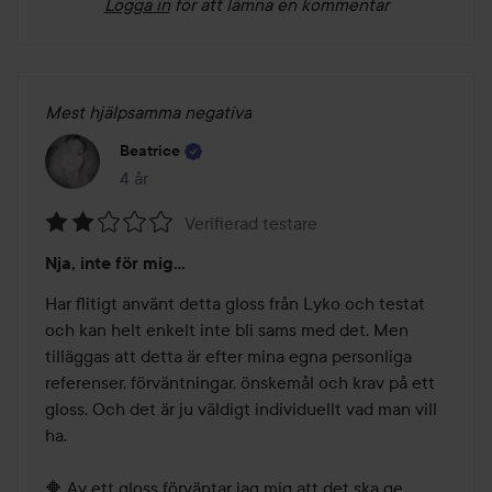
Logga in
för att lämna en kommentar
Mest hjälpsamma negativa
Beatrice
4 år
Inlägget skapades 4 år
Verifierad testare
Betyg:
Nja, inte för mig...
2
av
Har flitigt använt detta gloss från Lyko och testat 
5
och kan helt enkelt inte bli sams med det. Men 
tilläggas att detta är efter mina egna personliga 
referenser, förväntningar, önskemål och krav på ett 
gloss. Och det är ju väldigt individuellt vad man vill 
ha.

🔶 Av ett gloss förväntar jag mig att det ska ge 