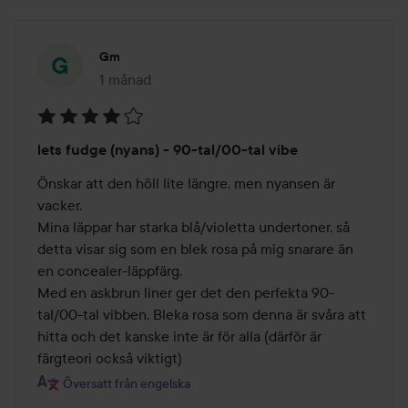
Gm
1 månad
Inlägget skapades 1 månad
Betyg:
lets fudge (nyans) - 90-tal/00-tal vibe
4
av
Önskar att den höll lite längre, men nyansen är 
5
vacker. 

Mina läppar har starka blå/violetta undertoner, så 
detta visar sig som en blek rosa på mig snarare än 
en concealer-läppfärg. 

Med en askbrun liner ger det den perfekta 90-
tal/00-tal vibben. Bleka rosa som denna är svåra att 
hitta och det kanske inte är för alla (därför är 
färgteori också viktigt)
Översatt från engelska