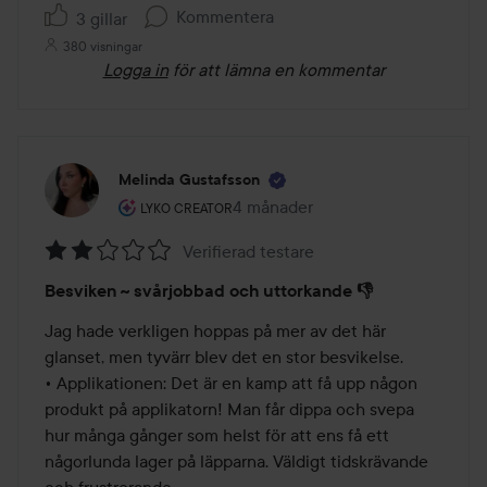
5
Kommentera
3 gillar
380 visningar
Logga in
för att lämna en kommentar
Melinda Gustafsson
Användarens roll: Lyko Creator.
4 månader
Inlägget skapades 4 månader
LYKO CREATOR
Verifierad testare
Betyg:
Besviken ~ svårjobbad och uttorkande 👎
2
av
Jag hade verkligen hoppas på mer av det här 
5
glanset, men tyvärr blev det en stor besvikelse.

• Applikationen: Det är en kamp att få upp någon 
produkt på applikatorn! Man får dippa och svepa 
hur många gånger som helst för att ens få ett 
någorlunda lager på läpparna. Väldigt tidskrävande 