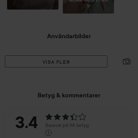
✨
Användarbilder
VISA FLER
Betyg & kommentarer
Betyg:
3.4
Baserat på 94 betyg
i