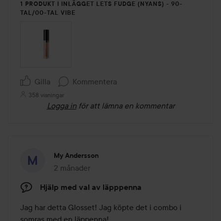
1 PRODUKT I INLÄGGET LETS FUDGE (NYANS) - 90-
TAL/00-TAL VIBE
Gilla
Kommentera
358 visningar
Logga in
för att lämna en kommentar
My Andersson
2 månader
Inlägget skapades 2 månader
Hjälp med val av läpppenna
Jag har detta Glosset! Jag köpte det i combo i 
somras med en läppenna!
