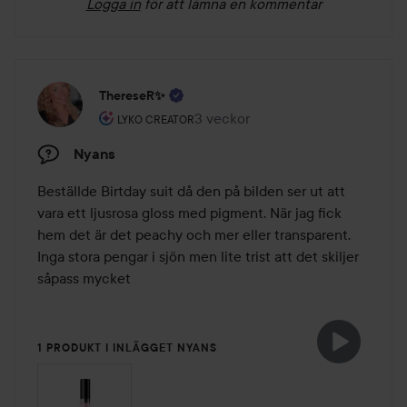
Logga in
för att lämna en kommentar
ThereseR✨
Användarens roll: Lyko Creator.
3 veckor
Inlägget skapades 3 veckor
LYKO CREATOR
Nyans
Beställde Birtday suit då den på bilden ser ut att 
vara ett ljusrosa gloss med pigment. När jag fick 
hem det är det peachy och mer eller transparent.

Inga stora pengar i sjön men lite trist att det skiljer 
såpass mycket 
1 PRODUKT I INLÄGGET NYANS