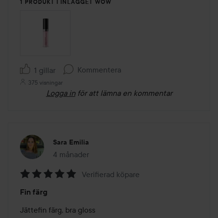
1 PRODUKT I INLÄGGET WOW
Kommentera
1 gillar
375 visningar
Logga in
för att lämna en kommentar
Sara Emilia
4 månader
Inlägget skapades 4 månader
Verifierad köpare
Betyg:
Fin färg
5
av
Jättefin färg, bra gloss 