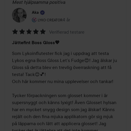
Mest hjälpsamma positiva
Aka
Användarens roll: Lyko Creator.
4 år
Inlägget skapades 4 år
LYKO CREATOR
Verifierad testare
Betyg:
Jättefint Boss Gloss💖
5
av
Som Lykoinflutester fick jag i uppdrag att testa 
5
Lykos egna Boss Gloss Let’s Fudge😍! Jag älskar ju 
Gloss så detta blev en trevlig överraskning att få 
testa! Tack😊💕!

Och här kommer nu mina upplevelser och tankar! 

Tycker förpackningen som glosset kommer i är 
supersnyggt och känns lyxigt! Även Glosset hylsan 
har en mycket snygg design som jag älskar! Känns 
rejält och den fina mjuka applikatorn gör sig mjuk 
på läpparna och lätt att applicera glosset! Jag 
tycker det är jättebra att det inte kommer 