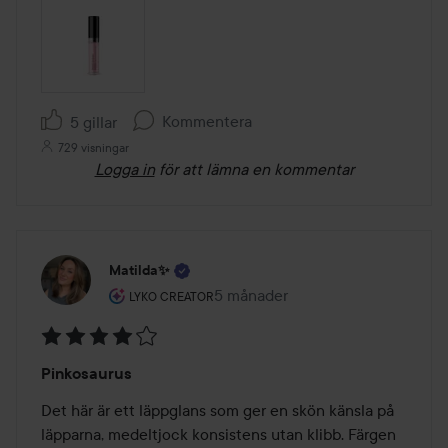
Kommentera
5 gillar
729 visningar
Logga in
för att lämna en kommentar
Matilda✨
Användarens roll: Lyko Creator.
5 månader
Inlägget skapades 5 månader
LYKO CREATOR
Betyg:
Pinkosaurus
4
av
Det här är ett läppglans som ger en skön känsla på 
5
läpparna, medeltjock konsistens utan klibb. Färgen 