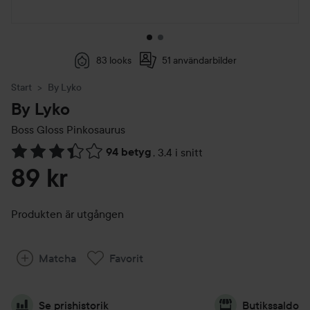
83 looks
51 användarbilder
Start
By Lyko
By Lyko
Boss Gloss
Pinkosaurus
94 betyg
,
3.4 i snitt
Hoppa till Betyg & kommentarer
89 kr
Produkten är utgången
Matcha
Favorit
Se prishistorik
Butikssaldo