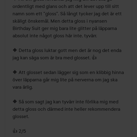
ordentligt med glans och att det lever upp till sitt 
namn som ett "gloss". Så långt tycker jag det är ett 
skäligt önskemål. Men detta gloss i nyansen 
Birthday Suit ger mig bara lite glitter på läpparna 
absolut inte något gloss här inte, tyvärr.

🔶 Detta gloss luktar gott men det är nog det enda 
jag kan säga som är bra med glosset. 👍

🔶 Att glosset sedan lägger sig som en klibbig hinna 
över läpparna går mig lite på nerverna om jag ska 
vara ärlig.

🔶 Så som sagt jag kan tyvärr inte förlika mig med 
detta gloss och därmed inte heller rekommendera 
glosset.

👍 2/5
