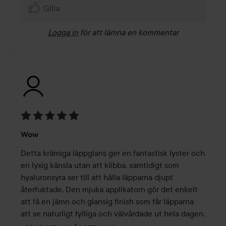
Gilla
Logga in
för att lämna en kommentar
Betyg:
Wow
5
av
Detta krämiga läppglans ger en fantastisk lyster och 
5
en lyxig känsla utan att klibba, samtidigt som 
hyaluronsyra ser till att hålla läpparna djupt 
återfuktade. Den mjuka applikatorn gör det enkelt 
att få en jämn och glansig finish som får läpparna 
att se naturligt fylliga och välvårdade ut hela dagen.