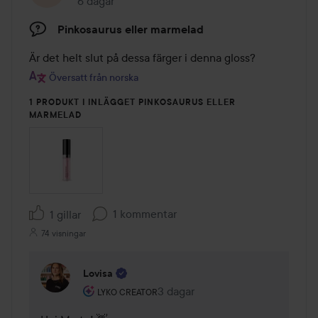
6 dagar
Inlägget skapades 6 dagar
Pinkosaurus eller marmelad
Översatt från norska
1 PRODUKT I INLÄGGET PINKOSAURUS ELLER
MARMELAD
1 kommentar
1 gillar
74 visningar
Lovisa
Användarens roll: Lyko Creator.
3 dagar
Kommentaren lades 3 dagar
LYKO CREATOR