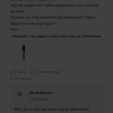
Jag har tappat bort själva läppenAan men har kvar 
glosset! 

Kommer ej i håg nammnet på läppennan? Vilken 
läppnenna ska jag köpa?? 

Kom
1 PRODUKT I INLÄGGET HJÄLP MED VAL AV LÄPPPENNA
Gilla
1 kommentar
316 visningar
My Andersson
2 månader
Kommentaren lades 2 månader
Mitt gloss som jag redan har är Marmalady