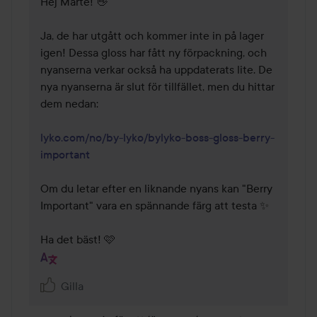
Hej Marte! 👋

Ja, de har utgått och kommer inte in på lager 
igen! Dessa gloss har fått ny förpackning, och 
nyanserna verkar också ha uppdaterats lite. De 
nya nyanserna är slut för tillfället, men du hittar 
dem nedan:

lyko.com/no/by-lyko/bylyko-boss-gloss-berry-
important
Om du letar efter en liknande nyans kan "Berry 
Important" vara en spännande färg att testa ✨

Ha det bäst! 🩷
Gilla