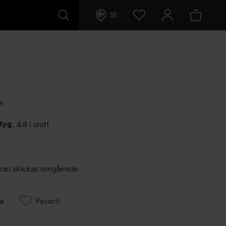
SE
e
etyg
,
4.8 i snitt
arer
r, kan skickas omgående
a
Favorit