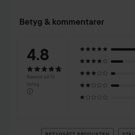
Betyg & kommentarer
Betyg:
4.8
4.8
Baserat
Baserat på 15
på
betyg
i
15
betyg
BETYGSÄTT PRODUKTEN
STÄ