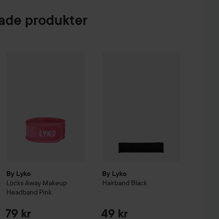
de produkter
 Creme Coloration
By Lyko
Locks Away Makeup Headband
L9-0 Platinum Blonde
By Lyko
Hairband
Pink
Black
74 kr
79 kr
49 kr
By Lyko
By Lyko
Locks Away Makeup
Hairband
Black
Headband
Pink
79 kr
49 kr