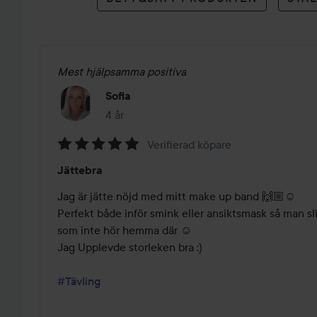
Mest hjälpsamma positiva
Sofia
4 år
Inlägget skapades 4 år
Verifierad köpare
Betyg:
Jättebra
5
av
Jag är jätte nöjd med mitt make up band 🙌🏼☺️ 

5
Perfekt både inför smink eller ansiktsmask så man sli
som inte hör hemma där ☺️ 

Jag Upplevde storleken bra :)

#Tävling