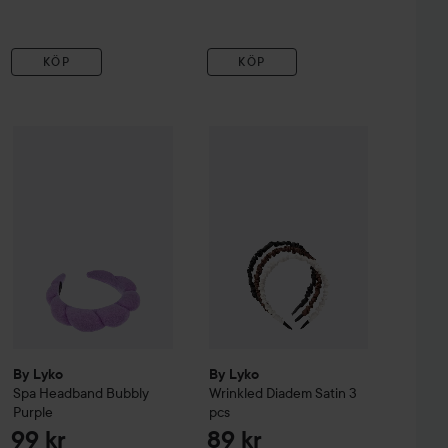
KÖP
KÖP
nd & Wristbands
By Lyko
Spa Headband Bubbly
Black
By Lyko
Purple
Wrinkled Diadem Satin 3 
99 kr
99 kr
By Lyko
By Lyko
Spa Headband Bubbly
Wrinkled Diadem Satin 3
Purple
pcs
99 kr
89 kr