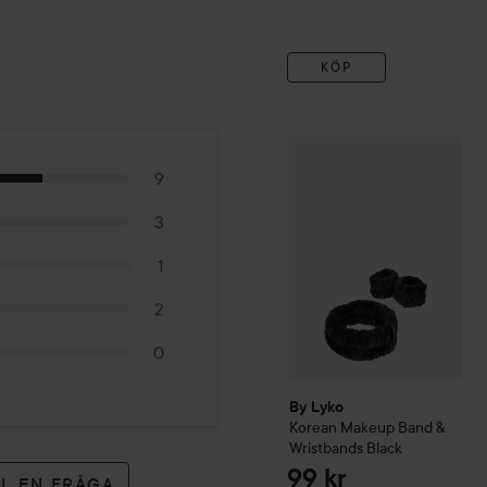
KÖP
By Lyko
Korean Makeup Ba
9
3
1
2
0
By Lyko
Korean Makeup Band &
Wristbands
Black
99 kr
LL EN FRÅGA