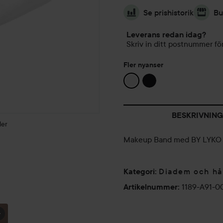
Se prishistorik
Bu
Leverans redan idag?
Skriv in ditt postnummer för
Fler nyanser
BESKRIVNING
der
Makeup Band med BY LYKO 
Diadem och h
PERFEKT
Kategori
:
TILL
1189-A91-0
Artikelnummer
:
WE ARE
FREDAGS
HÖSTENS
LYKO
SVALLET!✨
SELFCARE...