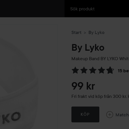
Start
By Lyko
By Lyko
Makeup Band BY LYKO
Whit
15 b
Hoppa till Betyg & komment
99 kr
Fri frakt vid köp från 300 k
Match
KÖP