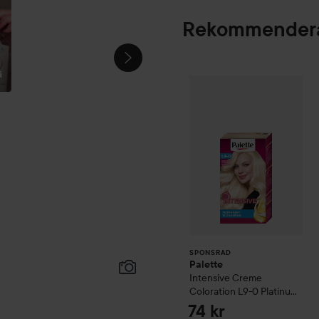
Rekommendera
G
Palette
Intensive
SPONSRAD
SPONSRAD
Palette
Intensive Creme
Coloration
L9-0 Platinum
Blonde
74 kr