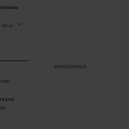
tikssaldo
 att se
INGREDIENSER
logo
årband
001