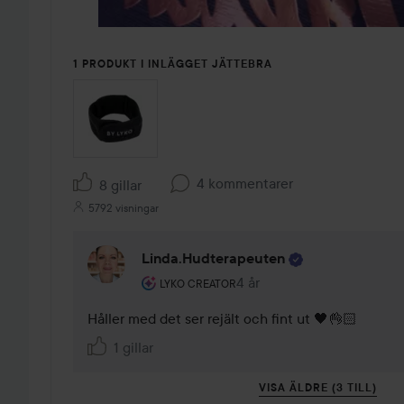
1 PRODUKT I INLÄGGET JÄTTEBRA
4 kommentarer
8 gillar
5792 visningar
Linda.hudterapeuten
Användarens roll: Lyko Creator.
4 år
Kommentaren lades 4 år
LYKO CREATOR
Håller med det ser rejält och fint ut 🖤👌🏻
1 gillar
VISA ÄLDRE (3 TILL)