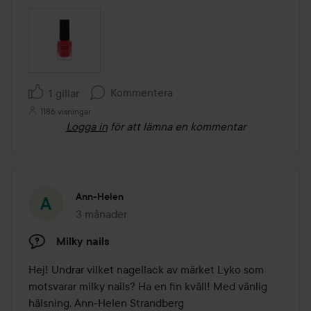
Kommentera
1 gillar
1186 visningar
Logga in
för att lämna en kommentar
Ann-Helen
3 månader
Inlägget skapades 3 månader
Milky nails
Hej! Undrar vilket nagellack av märket Lyko som 
motsvarar milky nails? Ha en fin kväll! Med vänlig 
hälsning, Ann-Helen Strandberg