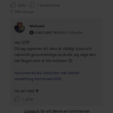
Gilla
1 kommentar
1449 visningar
Michaela
Användarens roll: Kundtjänst på Lyko.
3 månader
Kommentaren lades 3 mån
KUNDTJÄNST PÅ LYKO
Hej 😊👋

Då jag upplever att dess är väldigt ljusa och 
nästintill genomskinliga så skulle jag säga den 
här färgen som är lite mörkare 😊

lyko.com/sv/by-lyko/lyko-nail-polish-
something-borrowed-033
Ha det bäst ❣️
2 gillar
Logga in
för att lämna en kommentar