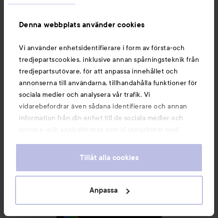
Nyheter och erbjudanden
Denna webbplats använder cookies
Följ oss
Vi använder enhetsidentifierare i form av första-och
tredjepartscookies, inklusive annan spårningsteknik från
Kundservice
tredjepartsutövare, för att anpassa innehållet och
annonserna till användarna, tillhandahålla funktioner för
sociala medier och analysera vår trafik. Vi
Information
vidarebefordrar även sådana identifierare och annan
information från din enhet till de sociala medier och
annons- och analysföretag som vi samarbetar med.
Du kanske också gillar
Dessa kan i sin tur kombinera informationen med annan
information som du har tillhandahållit eller som de har
Tillåt alla cookies
samlat in när du har använt deras tjänster. Du godkänner
våra cookies vid fortsatt användande av vår webbplats.
För information om hur du kan ändra inställningarna för
Anpassa
cookies, se vår
Cookie Policy