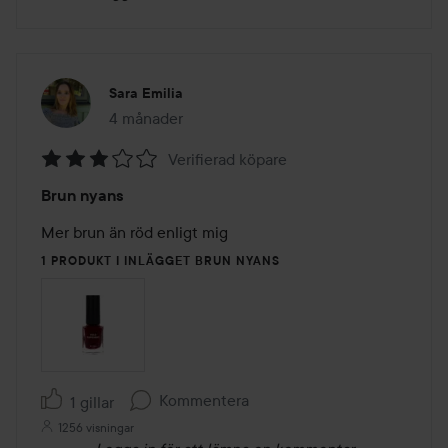
Sara Emilia
4 månader
Inlägget skapades 4 månader
Verifierad köpare
Betyg:
Brun nyans
3
av
Mer brun än röd enligt mig 
5
1 PRODUKT I INLÄGGET BRUN NYANS
Kommentera
1 gillar
1256 visningar