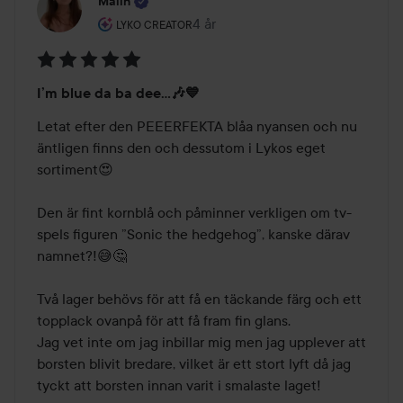
Malin
Användarens roll: Lyko Creator.
4 år
Inlägget skapades 4 år
LYKO CREATOR
Betyg:
I’m blue da ba dee…🎶💙
5
av
Letat efter den PEEERFEKTA blåa nyansen och nu 
5
äntligen finns den och dessutom i Lykos eget 
sortiment😍 

Den är fint kornblå och påminner verkligen om tv-
spels figuren ”Sonic the hedgehog”, kanske därav 
namnet?!😅🤔

Två lager behövs för att få en täckande färg och ett 
topplack ovanpå för att få fram fin glans. 

Jag vet inte om jag inbillar mig men jag upplever att 
borsten blivit bredare, vilket är ett stort lyft då jag 
tyckt att borsten innan varit i smalaste laget! 