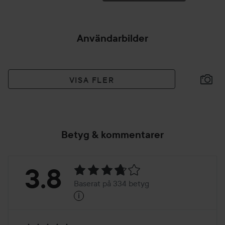
Användarbilder
VISA FLER
Betyg & kommentarer
Betyg:
3.8
Baserat på 334 betyg
i
3.8
Baserat