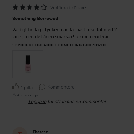
Verifierad köpare
Betyg:
Something Borrowed
4
av
Väldigt fin färg, tycker man får bäst resultat med 2 
5
lager, men det är en smaksak! rekommenderar 
1 PRODUKT I INLÄGGET SOMETHING BORROWED
Kommentera
1 gillar
453 visningar
Logga in
för att lämna en kommentar
Therese