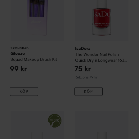
IsaDora
SPONSRAD
Gleeze
The Wonder Nail Polish
Squad Makeup Brush Kit
Quick Dry & Longwear
163
Summer Red
99 kr
75 kr
Rekommenderat pris 79 kr
Rek. pris 79 kr
KÖP
KÖP
145 kr
Essie
Nail Lacquer
13 Mademoiselle
IsaDora
The Wonder Nail Poli
Rekommenderat pris 149 kr