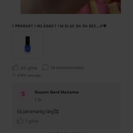
1 PRODUKT I INLÄGGET I’M BLUE DA BA DEE…🎶💙
16 kommentarer
63 gillar
41144 visningar
Susann Gerd Marianne
1 år
Kommentaren lades 1 år
Så jättehärlig färg🥰
1 gillar