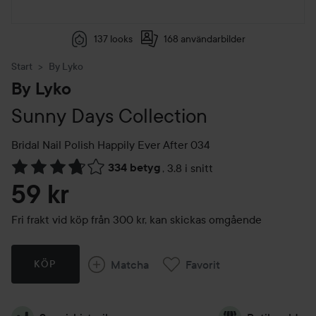
137 looks
168 användarbilder
Start
By Lyko
By Lyko
Sunny Days Collection
Bridal Nail Polish
Happily Ever After 034
334 betyg
,
3.8 i snitt
Hoppa till Betyg & kommentarer
59 kr
Fri frakt vid köp från 300 kr, kan skickas omgående
Matcha
Favorit
KÖP