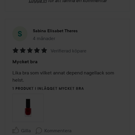
Logga in
för att lämna en kommentar
Sabina Elisabet Theres
4 månader
Inlägget skapades 4 månader
Verifierad köpare
Betyg:
Mycket bra
5
av
Lika bra som vilket annat depend nagellack som 
5
helst. 
1 PRODUKT I INLÄGGET MYCKET BRA
Gilla
Kommentera