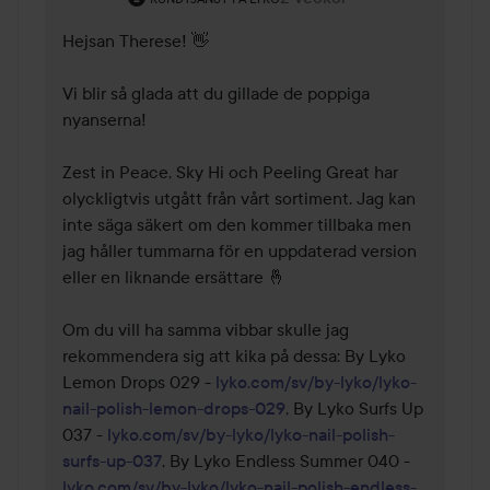
Hejsan Therese! 👋

Vi blir så glada att du gillade de poppiga 
nyanserna!

Zest in Peace, Sky Hi och Peeling Great har 
olyckligtvis utgått från vårt sortiment. Jag kan 
inte säga säkert om den kommer tillbaka men 
jag håller tummarna för en uppdaterad version 
eller en liknande ersättare 🤞

Om du vill ha samma vibbar skulle jag 
rekommendera sig att kika på dessa: By Lyko 
Lemon Drops 029 - 
lyko.com/sv/by-lyko/lyko-
nail-polish-lemon-drops-029
, By Lyko Surfs Up 
037 - 
lyko.com/sv/by-lyko/lyko-nail-polish-
surfs-up-037
, By Lyko Endless Summer 040 - 
lyko.com/sv/by-lyko/lyko-nail-polish-endless-