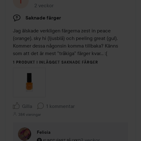
2 veckor
Inlägget skapades 2 veckor
Saknade färger
Jag älskade verkligen färgerna zest in peace 
(orange), sky hi (ljusblå) och peeling great (gul). 
Kommer dessa någonsin komma tillbaka? Känns 
som att det är mest "tråkiga" färger kvar... :(
1 PRODUKT I INLÄGGET SAKNADE FÄRGER
Gilla
1 kommentar
384 visningar
Felicia
Användarens roll: Kundtjänst på Lyko.
2 veckor
Kommentaren lades 2 veck
KUNDTJÄNST PÅ LYKO