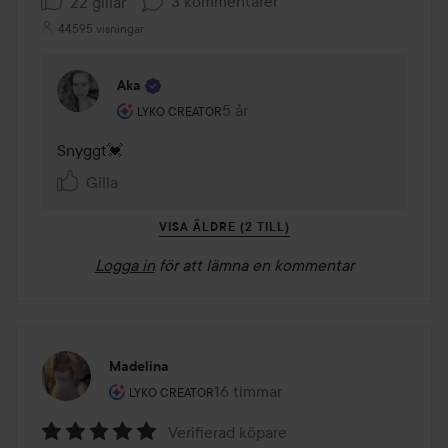
3 kommentarer
22 gillar
44595 visningar
Aka
Användarens roll: Lyko Creator.
5 år
Kommentaren lades 5 år
LYKO CREATOR
Snyggt💓
Gilla
VISA ÄLDRE (2 TILL)
Logga in
för att lämna en kommentar
Madelina
Användarens roll: Lyko Creator.
16 timmar
Inlägget skapades 16 timmar
LYKO CREATOR
Verifierad köpare