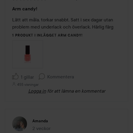
Betyg:
Arm candy!
5
av
Lätt att måla, torkar snabbt. Satt i sex dagar utan 
5
problem med underlack och överlack. Härlig färg
1 PRODUKT I INLÄGGET ARM CANDY!
Kommentera
1 gillar
455 visningar
Logga in
för att lämna en kommentar
Amanda
2 veckor
Inlägget skapades 2 veckor