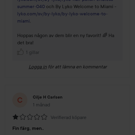
summer-040
 och By Lyko Welcome to Miami - 
lyko.com/sv/by-lyko/by-lyko-welcome-to-
miami
.

Hoppas någon av dem blir en ny favorit! 🌈 Ha 
det bra!
1 gillar
Logga in
för att lämna en kommentar
Cilje H Carlsen
1 månad
Inlägget skapades 1 månad
Verifierad köpare
Betyg:
Fin färg, men..
1