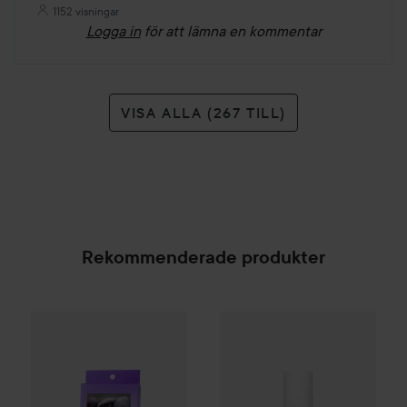
1152 visningar
Logga in
för att lämna en kommentar
VISA ALLA (267 TILL)
Rekommenderade produkter
Gleeze
Squad Makeup Brush Kit
99 kr
IsaDora
The Wonder Nail Poli
SPONSRAD