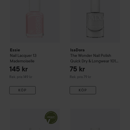
Essie
IsaDora
Nail Lacquer
13
The Wonder Nail Polish
Mademoiselle
Quick Dry & Longwear
101
Simply White
145 kr
75 kr
Rekommenderat pris 149 kr
Rekommenderat pris 79 kr
Rek. pris 149 kr
Rek. pris 79 kr
KÖP
KÖP
145 kr
Essie
Nail Lacquer
6 Ballet Slippers
IsaDora
The Wonder Nail Poli
Rekommenderat pris 149 kr