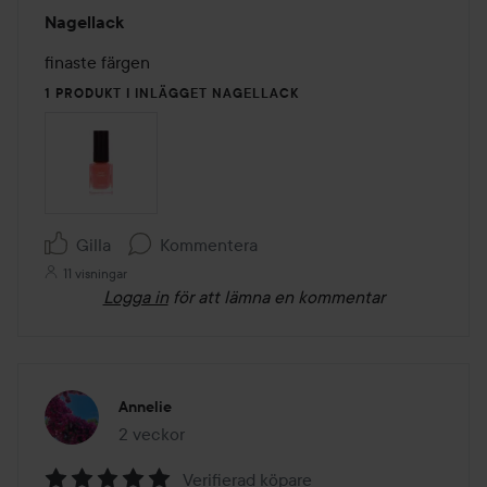
Betyg:
Nagellack
5
av
finaste färgen 
5
1 PRODUKT I INLÄGGET NAGELLACK
Gilla
Kommentera
11 visningar
Logga in
för att lämna en kommentar
Annelie
2 veckor
Inlägget skapades 2 veckor
Verifierad köpare