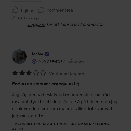
Kommentera
1 gillar
1040 visningar
Logga in
för att lämna en kommentar
Malva
Användarens roll: Lyko Creator.
2 månader
Inlägget skapades 2 månader
LYKO CREATOR
Verifierad köpare
Betyg:
Endless summer : orange-aktig
3
av
Jag såg denna beskrivas i en recension som röd-
5
rosa och tyckte att den såg ut så på bilden men jag 
upplever den mer som orange, vilket inte var vad 
jag var ute efter. 
1 PRODUKT I INLÄGGET ENDLESS SUMMER : ORANGE-
AKTIG