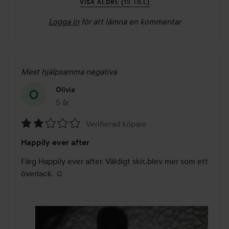
VISA ÄLDRE (15 TILL)
Logga in
för att lämna en kommentar
Mest hjälpsamma negativa
Olivia
5 år
Inlägget skapades 5 år
Verifierad köpare
Betyg:
Happily ever after
2
av
Färg Happily ever after. Väldigt skir..blev mer som ett 
5
överlack. ☺️