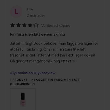
Lina
2 månader
Inlägget skapades 2 månader
Verifierad köpare
Betyg:
Fin färg men lätt genomskinlig
4
av
Jättefin färg! Dock behöver man lägga två lager för 
5
att få full täckning. Önskar man bara lite lätt 
fräschet är det jättefint med bara ett lager också! 
Då ger det mer genomskinlig effekt ✨️

#lykomission
#lykoreview
1 PRODUKT I INLÄGGET FIN FÄRG MEN LÄTT
GENOMSKINLIG