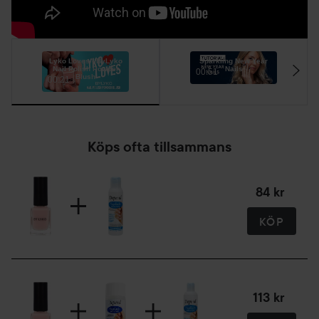
Lyko Loves - ByLyko
Sparkling New Year
Nail Polish Powder
Nails
00:51
Blush
00:21
Köps ofta tillsammans
84 kr
KÖP
113 kr