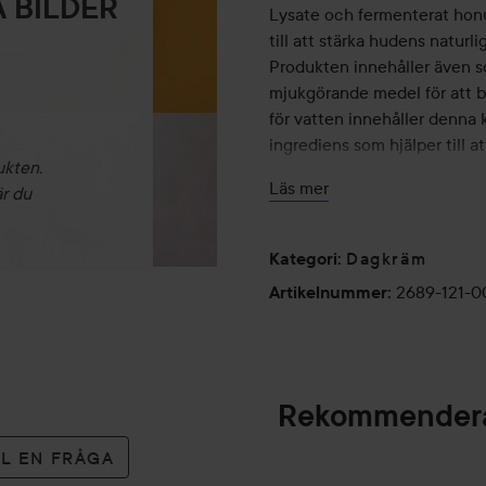
 BILDER
Lysate och fermenterat honun
till att stärka hudens naturli
Produkten innehåller även s
mjukgörande medel för att bev
för vatten innehåller denna 
ingrediens som hjälper till 
ukten.
Denna fuktkräm hjälper till 
Läs mer
är du
hudens struktur och fuktnivå
oljig hud samt för aknebenä
Dagkräm
Kategori
:
2689-121-
Användning:
Artikelnummer
:
Använd som sista steg i din
den med lätta cirkelrörelser
kinder, panna och haka.
Rekommendera
50 ml
LL EN FRÅGA