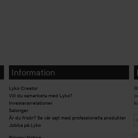
Information
Lyko Creator
B
Vill du samarbeta med Lyko?
o
Investerarrelationer
k
Salonger
Är du frisör? Se vår sajt med professionella produkter
Jobba på Lyko
Privacy Notice