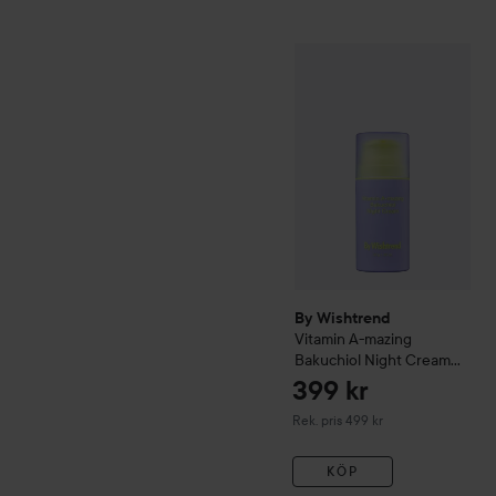
By Wishtrend
Vitamin A-m
By Wishtrend
Vitamin A-mazing
Bakuchiol Night Cream
30 ml
399 kr
Rekommenderat pris 499 kr
Rek. pris 499 kr
KÖP