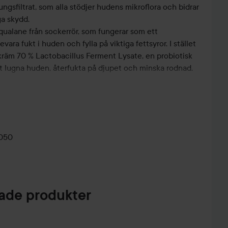
gsfiltrat, som alla stödjer hudens mikroflora och bidrar
ga skydd.
qualane från sockerrör, som fungerar som ett
ara fukt i huden och fylla på viktiga fettsyror. I stället
kräm 70 % Lactobacillus Ferment Lysate, en probiotisk
att lugna huden, återfukta på djupet och minska rodnad.
att stärka hudbarriären, lugna skadad hud och förbättra
. Den rekommenderas särskilt för känslig, yttorr och
gen hud.
0050
 hudvårdsrutin morgon och kväll genom att massera in
. Avsluta med att lätt trycka med handflatorna över
de produkter