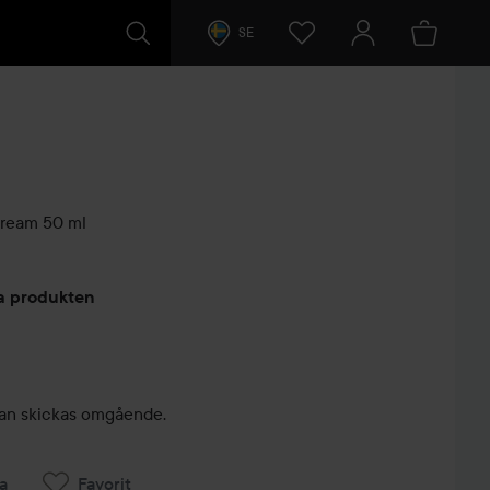
SE
Cream
50 ml
arer
ta produkten
, kan skickas omgående.
a
Favorit