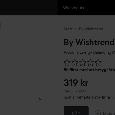
Start
By Wishtrend
By Wishtrend
Propolis Energy Balancing 
Hoppa till Betyg & komment
Bli först med att betygsät
319 kr
Rekommenderat pris 399 kr
Rek. pris 399 kr
Gratis fraktalternativ finns
Match
KÖP