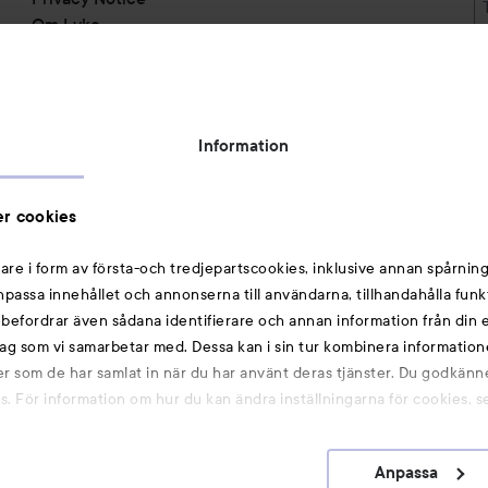
Om Lyko
Tillgänglighetsredogörelse
Topplista
Rabattkoder
Information
Michael Edwards Fragrances of the World
Cookie Consent
r cookies
Privacy Notice for Suppliers and other Business
Partners
are i form av första-och tredjepartscookies, inklusive annan spårning
anpassa innehållet och annonserna till användarna, tillhandahålla funk
Du kanske också gillar
rebefordrar även sådana identifierare och annan information från din e
ag som vi samarbetar med. Dessa kan i sin tur kombinera informatio
ler som de har samlat in när du har använt deras tjänster. Du godkänne
Smink
 För information om hur du kan ändra inställningarna för cookies, s
Hårnålar
Hårsnoddar
Anpassa