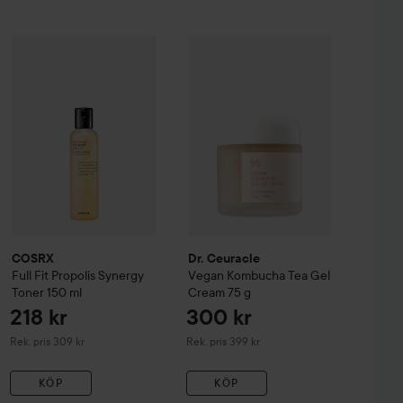
399 kr
218 kr
azing Bakuchiol Night Cream
COSRX
Full Fit
Propolis Synergy Toner
30 ml
Dr. Ceuracle
150 ml
Vegan
Kombucha Tea 
Rekommenderat pris 499 kr
Rekommenderat pris 309 kr
COSRX
Dr. Ceuracle
Full Fit
Propolis Synergy
Vegan
Kombucha Tea Gel
Toner
150 ml
Cream
75 g
218 kr
300 kr
Rekommenderat pris 309 kr
Rekommenderat pris 399 kr
Rek. pris 309 kr
Rek. pris 399 kr
KÖP
KÖP