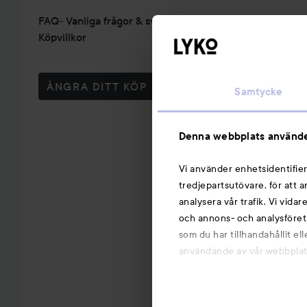
FAQ- Vanliga frågor & svar
Köpvillkor
ÅNGRA DITT KÖP
Samtycke
Denna webbplats använde
Vi använder enhetsidentifier
tredjepartsutövare, för att 
analysera vår trafik. Vi vida
och annons- och analysföret
som du har tillhandahållit el
användande av vår webbplats.