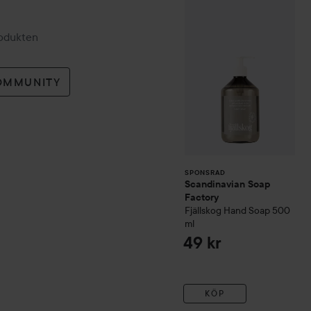
Scandinavian Soa
SPONSRAD
rodukten
OMMUNITY
SPONSRAD
Scandinavian Soap
Factory
Fjällskog
Hand Soap
500
ml
49 kr
KÖP