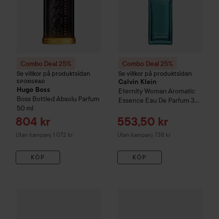
Combo Deal 25%
Combo Deal 25%
Se villkor på produktsidan
Se villkor på produktsidan
Calvin Klein
SPONSRAD
Hugo Boss
Eternity
Woman Aromatic
Boss Bottled
Absolu Parfum
Essence Eau De Parfum
30
50 ml
ml
Reapris
Reapris
804 kr
553,50 kr
Utan kampanj 1 072 kr
Utan kampanj 738 kr
KÖP
KÖP
R
Combo Deal 25%
Calvin Klein
Eternity
Combo Deal 25%
Eau De Toilette
Calvin Klein
50 ml
U