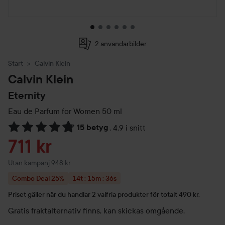
2 användarbilder
Start
Calvin Klein
Calvin Klein
Eternity
Eau de Parfum for Women
50 ml
15 betyg
,
4.9 i snitt
Hoppa till Betyg & kommentarer
Reapris
711 kr
Utan kampanj 948 kr
Combo Deal 25%
14t : 15m : 35s
Priset gäller i: 14 timmar, 15 minuter och 35 seku
Priset gäller när du handlar 2 valfria produkter för totalt 490 kr.
Gratis fraktalternativ finns, kan skickas omgående.