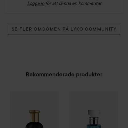
Logga in
för att lämna en kommentar
SE FLER OMDÖMEN PÅ LYKO COMMUNITY
Rekommenderade produkter
Combo Deal 25%
Hugo Boss
Combo Deal 25%
Boss Bottled
Calvin Klein
Absolu Pa
SPONSRAD