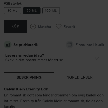
Välj storlek
30 ML
50 ML
100 ML
Matcha
Favorit
KÖP
Se prishistorik
Finns inte i butik
Leverans redan idag?
Skriv in ditt postnummer för att se
INGREDIENSER
BESKRIVNING
Calvin Klein Eternity EdP
En romantisk doft som fångar drömmen om evig kärlek och
intimitet. Eternity från Calvin Klein är romantisk, tidlös och
luxuös.