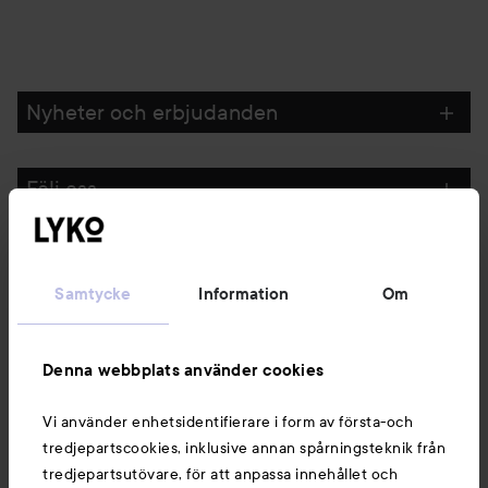
Nyheter och erbjudanden
Följ oss
Kundservice
Samtycke
Information
Om
Information
Denna webbplats använder cookies
Du kanske också gillar
Vi använder enhetsidentifierare i form av första-och
tredjepartscookies, inklusive annan spårningsteknik från
tredjepartsutövare, för att anpassa innehållet och