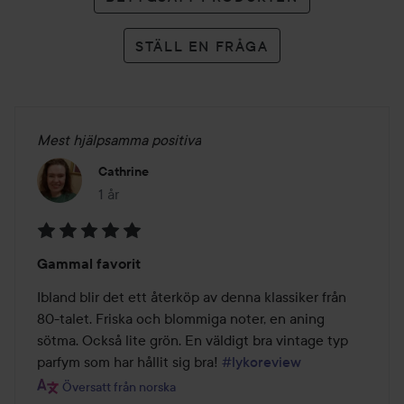
STÄLL EN FRÅGA
Mest hjälpsamma positiva
Cathrine
1 år
Inlägget skapades 1 år
Betyg:
Gammal favorit
5
av
Ibland blir det ett återköp av denna klassiker från 
5
80-talet. Friska och blommiga noter, en aning 
sötma. Också lite grön. En väldigt bra vintage typ 
parfym som har hållit sig bra! 
#lykoreview
Översatt från norska