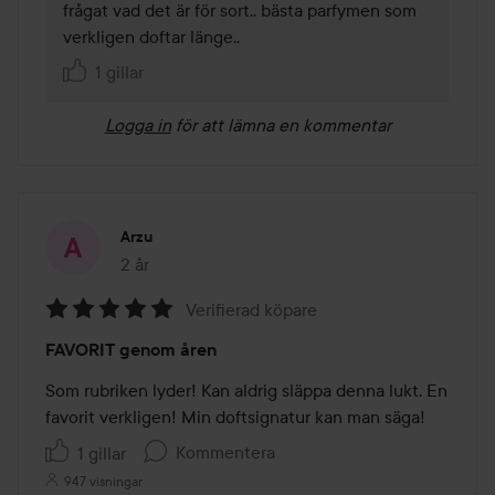
frågat vad det är för sort.. bästa parfymen som 
verkligen doftar länge..
1 gillar
Logga in
för att lämna en kommentar
Arzu
2 år
Inlägget skapades 2 år
Verifierad köpare
Betyg:
FAVORIT genom åren
5
av
Som rubriken lyder! Kan aldrig släppa denna lukt. En 
5
favorit verkligen! Min doftsignatur kan man säga! 
Kommentera
1 gillar
947 visningar