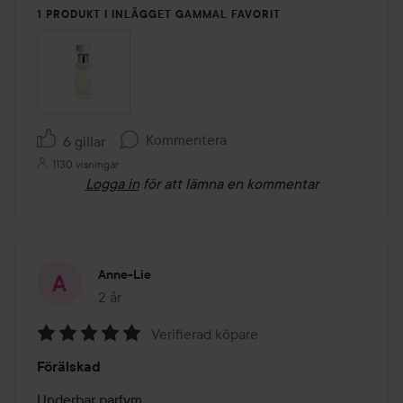
1 PRODUKT I INLÄGGET GAMMAL FAVORIT
Kommentera
6 gillar
1130 visningar
Logga in
för att lämna en kommentar
Anne-Lie
2 år
Inlägget skapades 2 år
Verifierad köpare
Betyg:
Förälskad
5
av
Underbar parfym.
