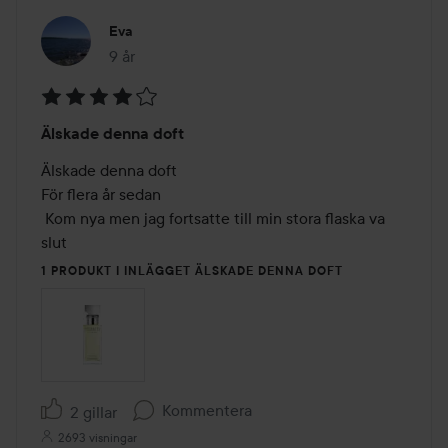
Eva
9 år
Inlägget skapades 9 år
Betyg:
Älskade denna doft
4
av
Älskade denna doft

5
För flera år sedan

 Kom nya men jag fortsatte till min stora flaska va 
slut
1 PRODUKT I INLÄGGET ÄLSKADE DENNA DOFT
Kommentera
2 gillar
2693 visningar