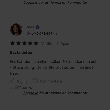
Logga in
för att lämna en kommentar
Sofia
Användarens roll: Lyko Creator.
7 år
Inlägget skapades 7 år
LYKO CREATOR
Verifierad köpare
Betyg:
Bästa doften
5
av
Har haft denna parfym i säkert 10 år, älskar den och 
5
tröttnar aldrig.  Den är lite söt i doften men ändå 
fräsch
Kommentera
3 gillar
3077 visningar
Logga in
för att lämna en kommentar