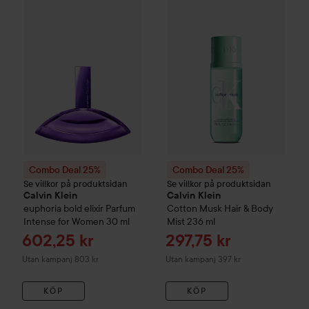
Combo Deal 25%
Calvin Klein
euphoria bold elixir Parfum I
Combo Deal 25%
Calvin Klein
Combo Deal 25%
Combo Deal 25%
Se villkor på produktsidan
Se villkor på produktsidan
Calvin Klein
Calvin Klein
euphoria bold elixir Parfum
Cotton Musk Hair & Body
Intense for Women
30 ml
Mist
236 ml
Reapris
Reapris
602,25 kr
297,75 kr
Utan kampanj 803 kr
Utan kampanj 397 kr
KÖP
KÖP