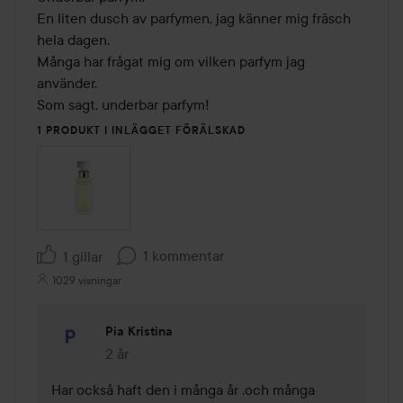
5
En liten dusch av parfymen, jag känner mig fräsch 
hela dagen.

Många har frågat mig om vilken parfym jag 
använder.

Som sagt, underbar parfym!
1 PRODUKT I INLÄGGET FÖRÄLSKAD
1 kommentar
1 gillar
1029 visningar
Pia Kristina
2 år
Kommentaren lades 2 år
Har också haft den i många år .och många 