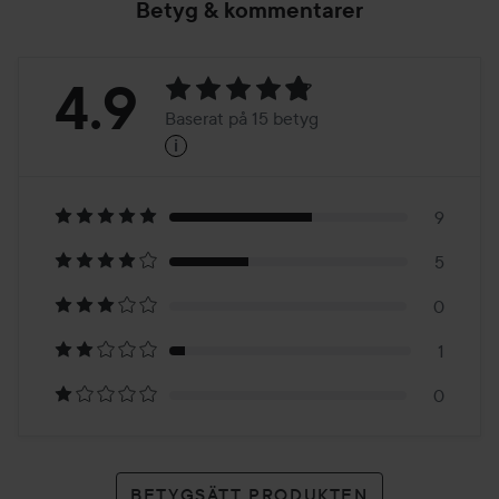
Betyg & kommentarer
Betyg:
4.9
Baserat på 15 betyg
i
4.9
Baserat
på
9
5
15
0
betyg
1
0
BETYGSÄTT PRODUKTEN