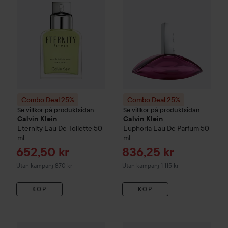
Combo Deal 25%
Combo Deal 25%
Se villkor på produktsidan
Se villkor på produktsidan
Calvin Klein
Calvin Klein
Eternity
Eau De Toilette
50
Euphoria
Eau De Parfum
50
ml
ml
Reapris
Reapris
652,50 kr
836,25 kr
Utan kampanj 870 kr
Utan kampanj 1 115 kr
KÖP
KÖP