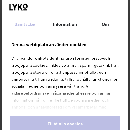
Kundservice
Samtycke
Information
Om
Information
Denna webbplats använder cookies
Du kanske också gillar
Vi använder enhetsidentifierare i form av första-och
tredjepartscookies, inklusive annan spårningsteknik från
tredjepartsutövare, för att anpassa innehållet och
annonserna till användarna, tillhandahålla funktioner för
sociala medier och analysera vår trafik. Vi
vidarebefordrar även sådana identifierare och annan
information från din enhet till de sociala medier och
annons- och analysföretag som vi samarbetar med.
Dessa kan i sin tur kombinera informationen med annan
information som du har tillhandahållit eller som de har
Tillåt alla cookies
samlat in när du har använt deras tjänster. Du godkänner