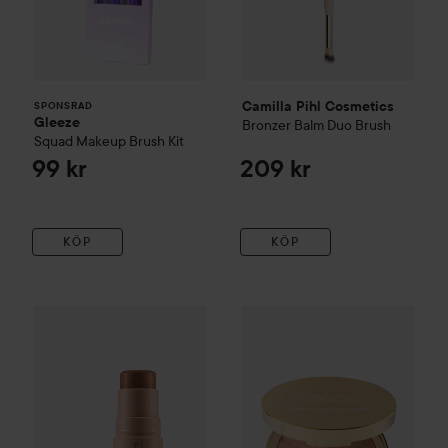
Camilla Pihl Cosmetics
SPONSRAD
Gleeze
Bronzer Balm Duo Brush
Squad Makeup Brush Kit
99 kr
209 kr
KÖP
KÖP
Camilla Pihl Cosmetics
Bronzer Stick
Camilla Pihl Cosmetics
The Bronzer
Sunset
279 kr