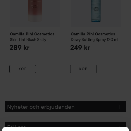
Camilla Pihl Cosmetics
Camilla Pihl Cosmetics
Skin Tint Blush
Sicily
Dewy Setting Spray
120 ml
289 kr
249 kr
KÖP
KÖP
Nyheter och erbjudanden
Följ oss