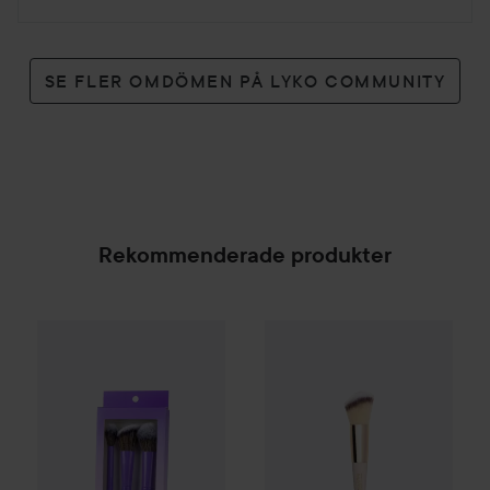
SE FLER OMDÖMEN PÅ LYKO COMMUNITY
Rekommenderade produkter
Gleeze
Squad Makeup Brush Kit
Camilla Pihl Cosmetics
Bronze
99 kr
SPONSRAD