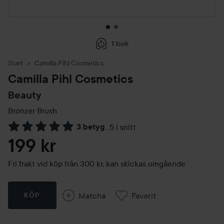
1 look
Start
Camilla Pihl Cosmetics
Camilla Pihl Cosmetics
Beauty
Bronzer Brush
3 betyg
,
5 i snitt
Hoppa till Betyg & kommentarer
199 kr
Fri frakt vid köp från 300 kr, kan skickas omgående
Matcha
Favorit
KÖP