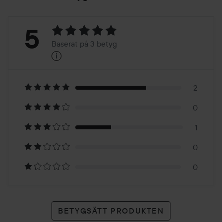
Betyg:
5
Baserat på 3 betyg
i
5
Baserat
på
2
0
3
1
betyg
0
0
BETYGSÄTT PRODUKTEN