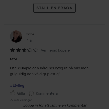
STÄLL EN FRÅGA
Sofie
4 år
Inlägget skapades 4 år
Verifierad köpare
Betyg:
Stor
3
av
Lite klumpig och hård, ser lyxig ut på bild men 
5
gulguldig och väldigt plastig!

#tävling
Gilla
Kommentera
407 visningar
Logga in
för att lämna en kommentar