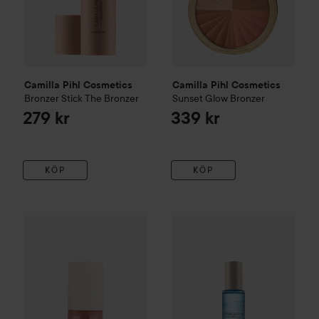
Camilla Pihl Cosmetics
Camilla Pihl Cosmetics
Bronzer Stick
The Bronzer
Sunset Glow Bronzer
279 kr
339 kr
KÖP
KÖP
Camilla Pihl Cosmetics
Skin Tint Blush
Camilla Pihl Cosmetics
Sicily
Dewy S
289 kr