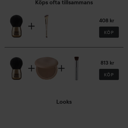
Köps ofta tillsammans
408 kr
KÖP
813 kr
KÖP
Looks
“WINTER CHIC”
BY YSL 👱‍♀️❤...