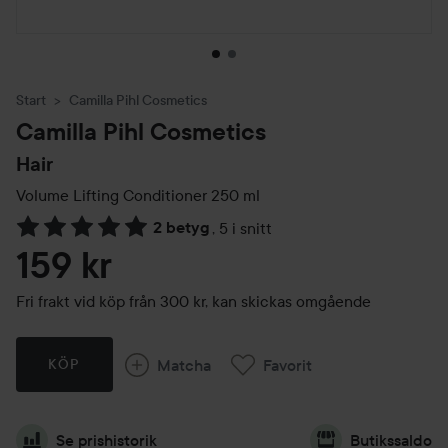
Start
Camilla Pihl Cosmetics
Camilla Pihl Cosmetics
Hair
Volume Lifting Conditioner
250 ml
2 betyg
,
5 i snitt
Hoppa till Betyg & kommentarer
159 kr
Fri frakt vid köp från 300 kr, kan skickas omgående
Matcha
Favorit
KÖP
Se prishistorik
Butikssaldo