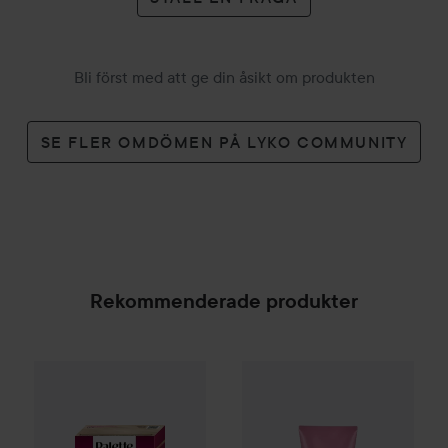
Bli först med att ge din åsikt om produkten
SE FLER OMDÖMEN PÅ LYKO COMMUNITY
Rekommenderade produkter
Palette
Intensive Creme Coloration
Camilla Pihl Cosmetics
L9-0 Platinum 
Hair
Vo
SPONSRAD