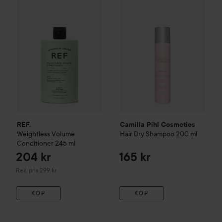
REF.
Weightless Volume
Conditioner
245 ml
Rekommenderat pris 299 kr
REF.
Camilla Pihl Cosmetics
Weightless Volume
Hair
Dry Shampoo
200 ml
Conditioner
245 ml
204 kr
165 kr
Rekommenderat pris 299 kr
Rek. pris 299 kr
KÖP
KÖP