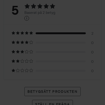
Betyg:
5
Baserat på 2 betyg
i
5
Baserat
på
2
0
2
0
betyg
0
0
BETYGSÄTT PRODUKTEN
STÄLL EN FRÅGA