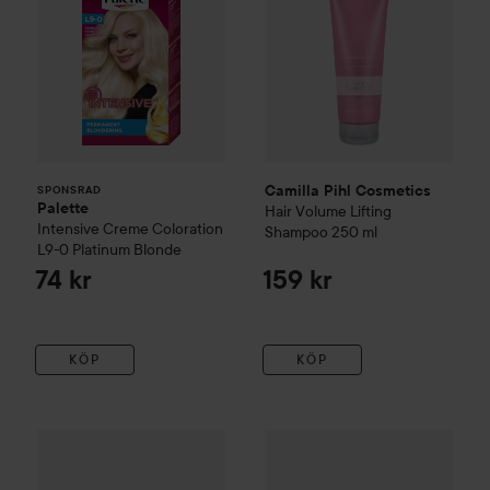
Camilla Pihl Cosmetics
SPONSRAD
Palette
Hair
Volume Lifting
Intensive Creme Coloration
Shampoo
250 ml
L9-0 Platinum Blonde
74 kr
159 kr
KÖP
KÖP
Kampanj 62%
Ellwo Professional
Volumizing
Ellwo Condition
Combo Deal 20%
Kevin Murp