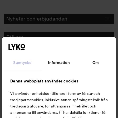
Nyheter och erbjudanden
Följ oss
Kundservice
Samtycke
Information
Om
Information
Denna webbplats använder cookies
Du kanske också gillar
Vi använder enhetsidentifierare i form av första-och
tredjepartscookies, inklusive annan spårningsteknik från
tredjepartsutövare, för att anpassa innehållet och
annonserna till användarna, tillhandahålla funktioner för