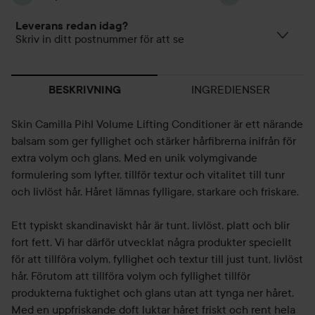
Leverans redan idag?
Skriv in ditt postnummer för att se
INGREDIENSER
BESKRIVNING
Skin Camilla Pihl Volume Lifting Conditioner är ett närande
balsam som ger fyllighet och stärker hårfibrerna inifrån för
extra volym och glans. Med en unik volymgivande
formulering som lyfter, tillför textur och vitalitet till tunr
och livlöst hår. Håret lämnas fylligare, starkare och friskare.
Ett typiskt skandinaviskt hår är tunt, livlöst, platt och blir
fort fett. Vi har därför utvecklat några produkter speciellt
för att tillföra volym, fyllighet och textur till just tunt, livlöst
hår. Förutom att tillföra volym och fyllighet tillför
produkterna fuktighet och glans utan att tynga ner håret.
Med en uppfriskande doft luktar håret friskt och rent hela