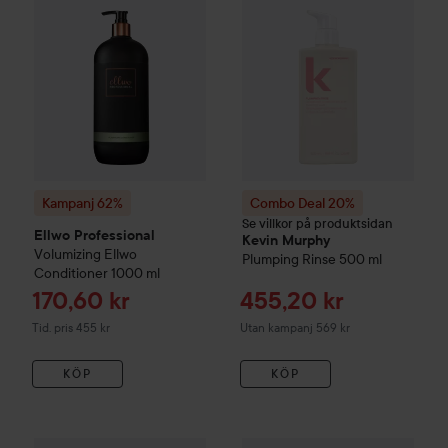
Kampanj 62%
Combo Deal 20%
Se villkor på produktsidan
Ellwo Professional
Kevin Murphy
Volumizing
Ellwo
Plumping Rinse
500 ml
Conditioner
1000 ml
Reapris
Reapris
170,60 kr
455,20 kr
Tidigare pris 455 kr
Tid. pris 455 kr
Utan kampanj 569 kr
KÖP
KÖP
Camilla Pihl Cosmetics
204 kr
Hair
Dr