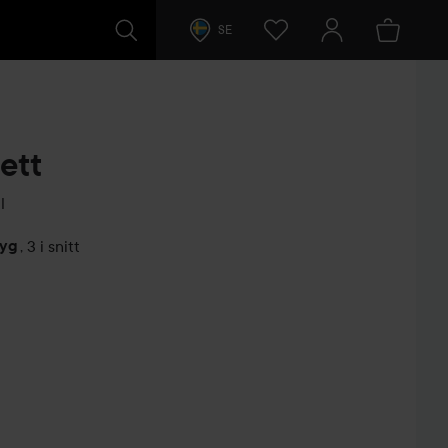
SE
ett
l
tyg
,
3 i snitt
arer