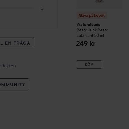
0
Gåva på köpet
Waterclouds
Beard Junk
Beard
Lubricant
50 ml
249 kr
LL EN FRÅGA
KÖP
rodukten
OMMUNITY