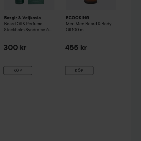
Bazgir & Veljkovic
ECOOKING
Beard Oil & Perfume
Men
Men Beard & Body
Stockholm Syndrome
60
Oil
100 ml
ml
300 kr
455 kr
KÖP
KÖP