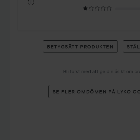
på
i
3
betyg
BETYGSÄTT PRODUKTEN
STÄ
Bli först med att ge din åsikt om p
SE FLER OMDÖMEN PÅ LYKO C