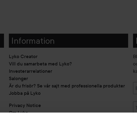
Information
Lyko Creator
B
Vill du samarbeta med Lyko?
o
Investerarrelationer
k
Salonger
Är du frisör? Se vår sajt med professionella produkter
Jobba på Lyko
Privacy Notice
Om Lyko
Tillgänglighetsredogörelse
Topplista