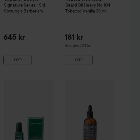
Signature Series - Sid
Beard Oil Heavy No 104
Sottung's Barberism
Tobacco Vanilla
30 ml
Barberism Beard Oil
50 ml
645 kr
181 kr
Rekommenderat pris 224 kr
Rek. pris 224 kr
KÖP
KÖP
s
Beard Junk
Bazgir & Veljkovic
Beard Lubricant
Beard Oil & Perfume Stockholm Syndrome
50 ml
ECOOKING
Men
Men Beard & Body
6
249 kr