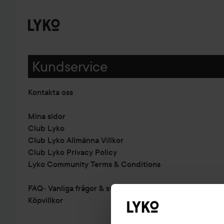
Kundservice
Kontakta oss
Mina sidor
Club Lyko
Club Lyko Allmänna Villkor
Club Lyko Privacy Policy
Lyko Community Terms & Conditions
FAQ- Vanliga frågor & svar
Köpvillkor