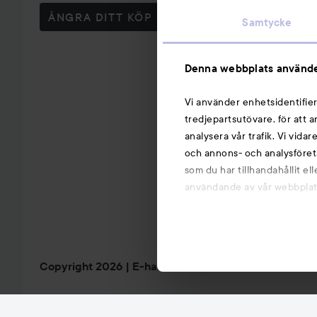
ÅNGRA DITT KÖP
Samtycke
Denna webbplats använde
Vi använder enhetsidentifier
tredjepartsutövare, för att 
analysera vår trafik. Vi vida
och annons- och analysföret
som du har tillhandahållit el
användande av vår webbplats.
Copyright 2026
E-handel av Avensia