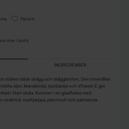
cha
Favorit
nns inte i butik
INGREDIENSER
h stärker både skägg och skäggbotten. Den innehåller
iella oljor. Mandelolja, jojobaolja och Vitamin E ger
erkad i liten skala. Kommer i en glasflaska med
av cederträ, svartpeppa, patchouli och palmarosa.