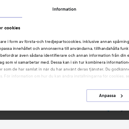
Rabattkoder
Information
Michael Edwards Fragrances of the World
Cookie Consent
r cookies
Privacy Notice for Suppliers and other Business
Partners
are i form av första-och tredjepartscookies, inklusive annan spårning
anpassa innehållet och annonserna till användarna, tillhandahålla funk
Du kanske också gillar
rebefordrar även sådana identifierare och annan information från din e
ag som vi samarbetar med. Dessa kan i sin tur kombinera informatio
ler som de har samlat in när du har använt deras tjänster. Du godkänne
Smink
 För information om hur du kan ändra inställningarna för cookies, s
Hårnålar
Hårsnoddar
Anpassa