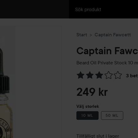
Start
Captain Fawcett
Captain Fawc
Beard Oil Private Stock
10 m
3 be
Hoppa till Betyg & komment
249 kr
Välj storlek
10 ML
50 ML
Tillfälligt slut i lager