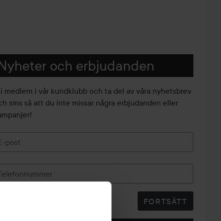
Nyheter och erbjudanden
li medlem i vår kundklubb och ta del av våra nyhetsbrev
ch sms så att du inte missar några erbjudanden eller
ampanjer!
E-post
Telefonnummer
FORTSÄTT