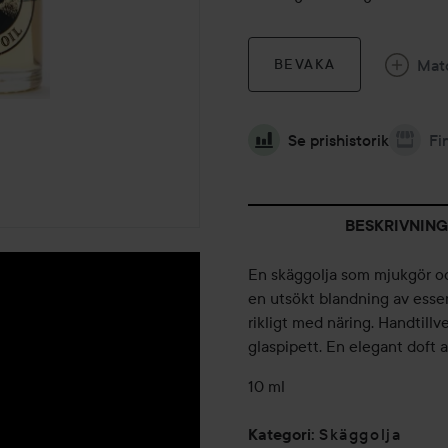
Mat
BEVAKA
Se prishistorik
Fi
BESKRIVNING
En skäggolja som mjukgör oc
en utsökt blandning av essent
rikligt med näring. Handtillv
glaspipett. En elegant doft 
10 ml
Skäggolja
Kategori
: