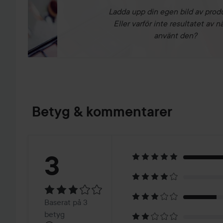
Ladda upp din egen bild av prod
Eller varför inte resultatet av n
använt den?
Betyg & kommentarer
Betyg:
3
3
Baserat
Baserat på 3
betyg