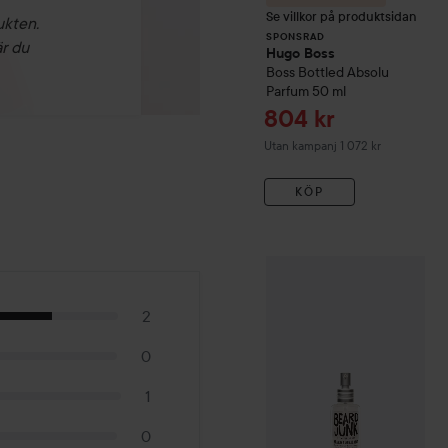
Se villkor på produktsidan
ukten.
SPONSRAD
är du
Hugo Boss
Boss Bottled
Absolu
Parfum
50 ml
Reapris
804 kr
Utan kampanj 1 072 kr
KÖP
Gåva på köpet
Watercloud
2
0
1
0