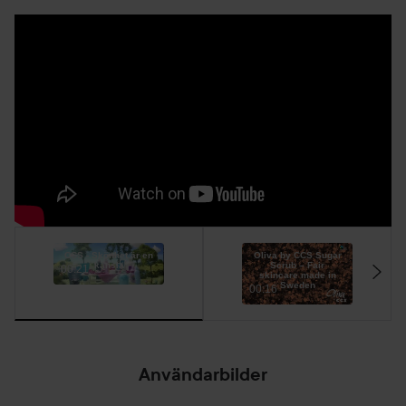
CCS - Skönhet är en
Oliva by CCS Sugar
känsla
Scrub – Fair
00:21
skincare made in
Sweden
00:16
Användarbilder