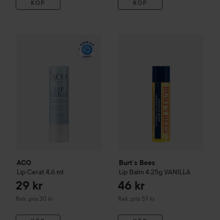
KÖP
KÖP
29 kr
ACO
Lip Cerat
4,6 ml
Burt´s Bees
Lip Balm 4.25g
VA
Rekommenderat pris 30 kr
ACO
Burt´s Bees
Lip Cerat
4,6 ml
Lip Balm 4.25g
VANILLA
29 kr
46 kr
Rekommenderat pris 30 kr
Rekommenderat pris 59 kr
Rek. pris 30 kr
Rek. pris 59 kr