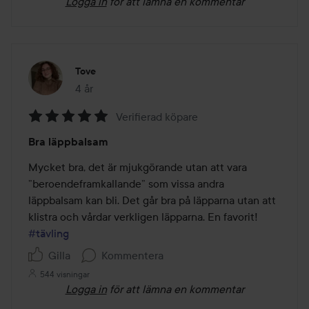
Logga in
för att lämna en kommentar
Tove
4 år
Inlägget skapades 4 år
Verifierad köpare
Betyg:
Bra läppbalsam
5
av
Mycket bra, det är mjukgörande utan att vara 
5
”beroendeframkallande” som vissa andra 
läppbalsam kan bli. Det går bra på läpparna utan att 
klistra och vårdar verkligen läpparna. En favorit! 
#tävling
Gilla
Kommentera
544 visningar
Logga in
för att lämna en kommentar