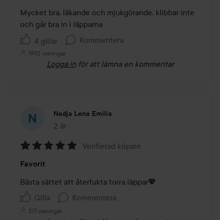
av
Mycket bra, läkande och mjukgörande, klibbar inte 
5
och går bra in i läpparna 
Kommentera
4 gillar
1992 visningar
Logga in
för att lämna en kommentar
Nadja Lena Emilia
2 år
Inlägget skapades 2 år
Verifierad köpare
Betyg:
Favorit
5
av
Bästa sättet att återfukta torra läppar💖
5
Gilla
Kommentera
271 visningar