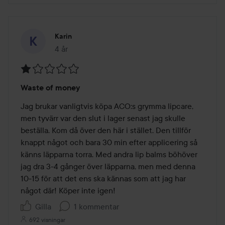
Karin
4 år
Inlägget skapades 4 år
Betyg:
Waste of money
1
av
Jag brukar vanligtvis köpa ACO:s grymma lipcare, 
5
men tyvärr var den slut i lager senast jag skulle 
beställa. Kom då över den här i stället. Den tillför 
knappt något och bara 30 min efter applicering så 
känns läpparna torra. Med andra lip balms böhöver 
jag dra 3-4 gånger över läpparna, men med denna 
10-15 för att det ens ska kännas som att jag har 
något där! Köper inte igen!
Gilla
1 kommentar
692 visningar