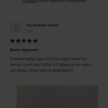
Logga in
för att lämna en kommentar
Tua Mathilda Kawita
4 år
Inlägget skapades 4 år
Betyg:
Bästa någonsin!
5
av
Kommer aldrig någonsin köpa något annat än 
5
denna. Grymt bra!! Billig och läpparna blir mjuka 
och sköna. Älskar denna läppbalsam!! 