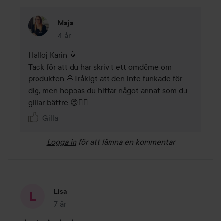
Maja
4 år
Kommentaren lades 4 år
Halloj Karin 🌞

Tack för att du har skrivit ett omdöme om 
produkten 🌸Tråkigt att den inte funkade för 
dig, men hoppas du hittar något annat som du 
gillar bättre 😍🤸‍♀️
Gilla
Logga in
för att lämna en kommentar
Lisa
7 år
Inlägget skapades 7 år