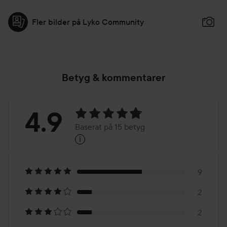
Fler bilder på Lyko Community
Betyg & kommentarer
Betyg:
4.9
Baserat på 15 betyg
i
4.9
Baserat
på
9
2
15
2