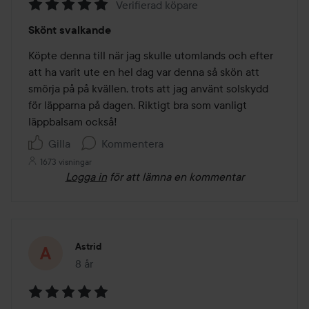
Verifierad köpare
Betyg:
Skönt svalkande
5
av
Köpte denna till när jag skulle utomlands och efter 
5
att ha varit ute en hel dag var denna så skön att 
smörja på på kvällen, trots att jag använt solskydd 
för läpparna på dagen. Riktigt bra som vanligt 
läppbalsam också!
Gilla
Kommentera
1673 visningar
Logga in
för att lämna en kommentar
Astrid
8 år
Inlägget skapades 8 år
Betyg: