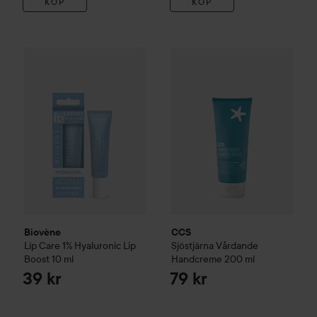
KÖP
KÖP
Biovène
Lip Care
1% Hyaluronic Lip Boost
CCS
Sjöstjärna
10 ml
Vårdande Han
39 kr
Biovène
CCS
Lip Care
1% Hyaluronic Lip
Sjöstjärna
Vårdande
Boost
10 ml
Handcreme
200 ml
39 kr
79 kr