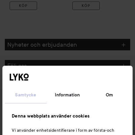
KÖP
KÖP
Nyheter och erbjudanden
Följ oss
Kundservice
Samtycke
Information
Om
Information
Denna webbplats använder cookies
Du kanske också gillar
Vi använder enhetsidentifierare i form av första-och