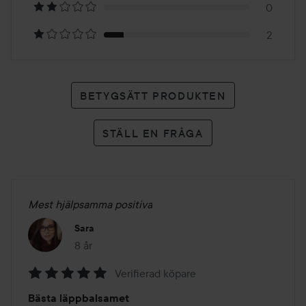
betyg
0
2
BETYGSÄTT PRODUKTEN
STÄLL EN FRÅGA
Mest hjälpsamma positiva
Sara
8 år
Inlägget skapades 8 år
Verifierad köpare
Betyg:
Bästa läppbalsamet
5