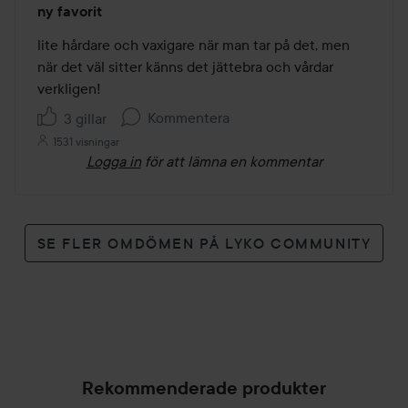
ny favorit
5
av
lite hårdare och vaxigare när man tar på det, men 
5
när det väl sitter känns det jättebra och vårdar 
verkligen!
Kommentera
3 gillar
1531 visningar
Logga in
för att lämna en kommentar
SE FLER OMDÖMEN PÅ LYKO COMMUNITY
Rekommenderade produkter