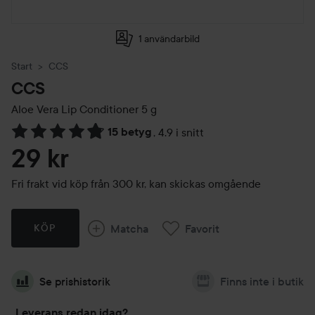
1 användarbild
Start
CCS
CCS
Aloe Vera Lip Conditioner
5 g
15 betyg
,
4.9 i snitt
Hoppa till Betyg & kommentarer
29 kr
Fri frakt vid köp från 300 kr, kan skickas omgående
Matcha
Favorit
KÖP
Se prishistorik
Finns inte i butik
Leverans redan idag?