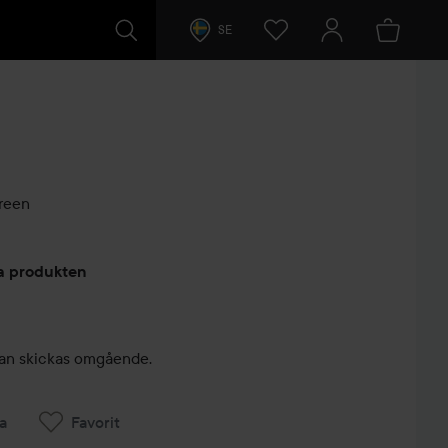
SE
reen
arer
ta produkten
, kan skickas omgående.
a
Favorit