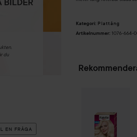
 BILDER
Plattång
Kategori
:
1076-664-
Artikelnummer
:
ukten.
är du
Rekommendera
Palette
Intensive
SPONSRAD
LL EN FRÅGA