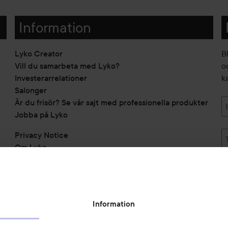
Information
Lyko Creator
B
Vill du samarbeta med Lyko?
o
Investerarrelationer
k
Salonger
Är du frisör? Se vår sajt med professionella produkter
Jobba på Lyko
Privacy Notice
Om Lyko
Tillgänglighetsredogörelse
Topplista
Rabattkoder
Information
Michael Edwards Fragrances of the World