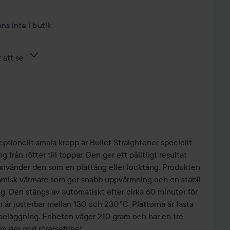
nns inte i butik
 att se
tionellt smala kropp är Bullet Straightener speciellt
 från rötter till toppar. Den ger ett pålitligt resultat
använder den som en plattång eller locktång. Produkten
amisk värmare som ger snabb uppvärmning och en stabil
. Den stängs av automatiskt efter cirka 60 minuter för
är justerbar mellan 130 och 230 °C. Plattorna är fasta
beläggning. Enheten väger 210 gram och har en tre
m ger god rörelsefrihet.