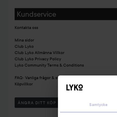
Kundservice
Kontakta oss
Mina sidor
Club Lyko
Club Lyko Allmänna Villkor
Club Lyko Privacy Policy
Lyko Community Terms & Conditions
FAQ- Vanliga frågor & svar
Köpvillkor
ÅNGRA DITT KÖP
Samtycke