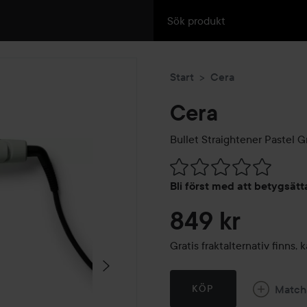
Start
Cera
Cera
Bullet Straightener
Pastel G
Hoppa till Betyg & komment
Bli först med att betygsät
849 kr
Gratis fraktalternativ finns
Match
KÖP