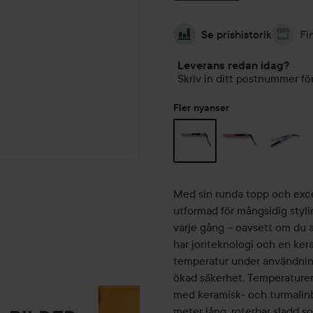
Se prishistorik
Fi
Leverans redan idag?
Skriv in ditt postnummer för
Fler nyanser
Med sin runda topp och excep
utformad för mångsidig styling
varje gång – oavsett om du 
har jonteknologi och en ker
temperatur under användning
ökad säkerhet. Temperaturen 
med keramisk- och turmalin
meter lång, roterbar sladd so