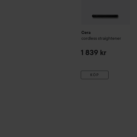
Cera
cordless straightener
1 839 kr
KÖP