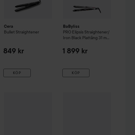
Cera
BaByliss
Bullet Straightener
PRO Elipsis Straightener/
Iron Black Plattång 31 mm
31 mm
849 kr
1 899 kr
KÖP
KÖP
Cera
Curly Iron
25 mm
1 839 kr
649 kr
OBH Nordica
Björn Axén Tools
Magi