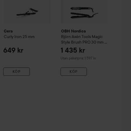
Cera
OBH Nordica
Curly Iron
25 mm
Björn Axén Tools
Magic
Style Brush PRO 30 mm &
Volumaster
649 kr
1 435 kr
Utan paketpris: 1 597 kr
KÖP
KÖP