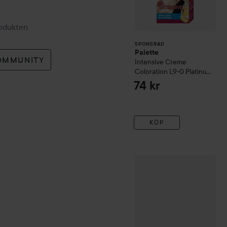
rodukten
SPONSRAD
Palette
OMMUNITY
Intensive Creme
Coloration
L9-0 Platinum
Blonde
74 kr
KÖP
Cera
cordless straightener