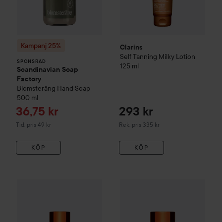
Kampanj 25%
Clarins
Self Tanning Milky Lotion
SPONSRAD
125 ml
Scandinavian Soap
Factory
Blomsteräng
Hand Soap
500 ml
Reapris
36,75 kr
293 kr
Tidigare pris 49 kr
Rekommenderat pris 335 kr
Tid. pris 49 kr
Rek. pris 335 kr
KÖP
KÖP
WOW-pris
Clarins
Self Tan Radiance-Plus Golden Glow Boos
WOW-pris
Clarins
Self Tan Ra