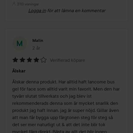
2113 visningar
Logga in
för att lämna en kommentar
Malin
2 år
Inlägget skapades 2 år
Verifierad köpare
Betyg:
Älskar
4
av
Älskar denna produkt. Har alltid haft lancome bus 
5
gel för face som alltid varit min favorit. Men den har 
tyvärr slutat tillverkats och jag blev ist 
rekommenderads denna som är mycket snarlik den 
produkt jag haft innan, jag är super nöjd. Gillar även 
att man får bygga upp färgtonen steg för steg så 
det ser mer naturligt ut & att det inte blir tok 
mycket färg direkt. Bästa av allt det blir ingen 