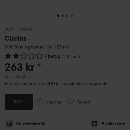
Start
Clarins
Clarins
Self Tanning Instant Gel
125 ml
7 betyg
,
2.3 i snitt
Hoppa till Betyg & kommentarer
263 kr
*
Rekommenderat pris 335 kr
Rek. pris 335 kr
Fri frakt vid köp från 300 kr, kan skickas omgående
Matcha
Favorit
KÖP
Se prishistorik
Butikssaldo