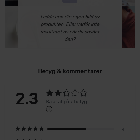
Ladda upp din egen bild av
produkten. Eller varför inte
resultatet av när du använt
den?
Betyg & kommentarer
Betyg:
2.3
Baserat på 7 betyg
i
2.3
Baserat
på
4