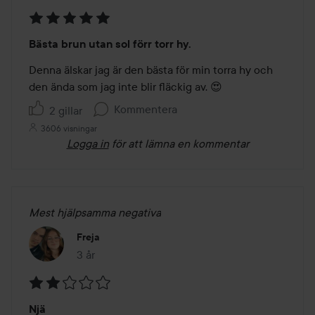
Betyg:
Bästa brun utan sol förr torr hy.
5
av
Denna älskar jag är den bästa för min torra hy och 
5
den ända som jag inte blir fläckig av. 😍
Kommentera
2 gillar
3606 visningar
Logga in
för att lämna en kommentar
Mest hjälpsamma negativa
Freja
3 år
Inlägget skapades 3 år
Betyg:
Njä