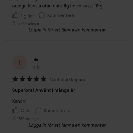
orange känsla utan naturlig fin solkysst färg. 
Kommentera
1 gillar
1877 visningar
Logga in
för att lämna en kommentar
Ida
2 år
Inlägget skapades 2 år
Verifierad köpare
Betyg:
Superbra! Använt i många år
5
av
Kanon! 
5
Gilla
Kommentera
1782 visningar
Logga in
för att lämna en kommentar