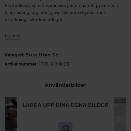
Erythrulose), som tillsammans ger en naturlig, jämn och
long-lasting färg med glow. Glycerin skyddar mot
uttorkning. Icke-komedogen.
- Intensiv jämn färg
Läs mer
- Snabbtorkande
- Long-lasting
Brun Utan Sol
Kategori
:
Applicera på exfolierad och återfuktad hud i cirkulära
1078-813-0125
Artikelnummer
:
rörelser. Undvik ögonbryn och hårfäste. Tvätta händerna
med tvål efter applicering och vänta ett par minuter innan
påklädning. Kan appliceras med händerna eller med
Användarbilder
applikator.
125 ml
LADDA UPP DINA EGNA BILDER