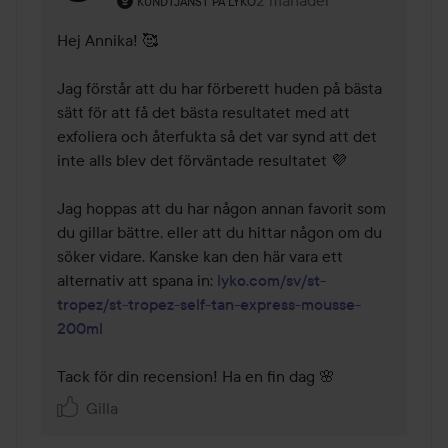
2 månader
Kommentaren lades 2 mån
KUNDTJÄNST PÅ LYKO
Hej Annika! 🥰 

Jag förstår att du har förberett huden på bästa 
sätt för att få det bästa resultatet med att 
exfoliera och återfukta så det var synd att det 
inte alls blev det förväntade resultatet 💜 

Jag hoppas att du har någon annan favorit som 
du gillar bättre, eller att du hittar någon om du 
söker vidare. Kanske kan den här vara ett 
alternativ att spana in: 
lyko.com/sv/st-
tropez/st-tropez-self-tan-express-mousse-
200ml
Tack för din recension! Ha en fin dag 🌸 
Gilla