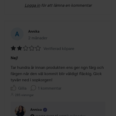
Logga in
för att lämna en kommentar
Annika
2 månader
Inlägget skapades 2 månader
Verifierad köpare
Betyg:
Nej!
2
av
Tar hundra år innan produkten ens ger ngn färg och 
5
färgen när den väl kommit blir väldigt fläckig. Gick 
tyvärr ned i sopkorgen!
Gilla
1 kommentar
285 visningar
Annica
Användarens roll: Kundtjänst på Lyko.