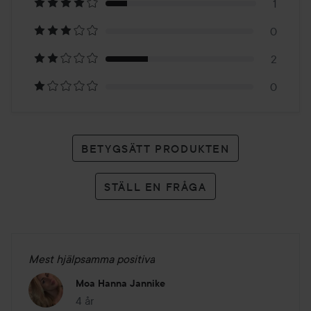
1
7
0
betyg
2
0
BETYGSÄTT PRODUKTEN
STÄLL EN FRÅGA
Mest hjälpsamma positiva
Moa Hanna Jannike
4 år
Inlägget skapades 4 år