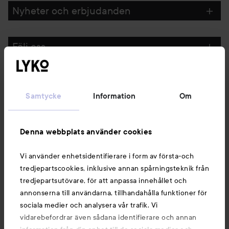
Nyheter och erbjudanden
Följ oss
Kundservice
Samtycke
Information
Om
Information
Denna webbplats använder cookies
Du kanske också gillar
Vi använder enhetsidentifierare i form av första-och
tredjepartscookies, inklusive annan spårningsteknik från
tredjepartsutövare, för att anpassa innehållet och
annonserna till användarna, tillhandahålla funktioner för
sociala medier och analysera vår trafik. Vi
vidarebefordrar även sådana identifierare och annan