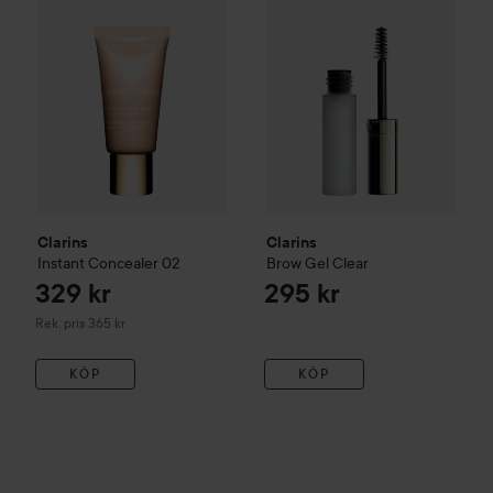
Clarins
Clarins
Instant Concealer
02
Brow Gel
Clear
329 kr
295 kr
Rekommenderat pris 365 kr
Rek. pris 365 kr
KÖP
KÖP