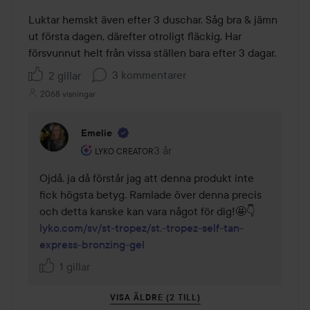
2
av
Luktar hemskt även efter 3 duschar. Såg bra & jämn 
5
ut första dagen, därefter otroligt fläckig. Har 
försvunnut helt från vissa ställen bara efter 3 dagar. 
3 kommentarer
2 gillar
2068 visningar
Emelie
Användarens roll: Lyko Creator.
3 år
Kommentaren lades 3 år
LYKO CREATOR
Ojdå, ja då förstår jag att denna produkt inte 
fick högsta betyg. Ramlade över denna precis 
lyko.com/sv/st-tropez/st.-tropez-self-tan-
express-bronzing-gel
1 gillar
VISA ÄLDRE (2 TILL)