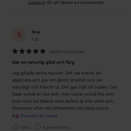
Logga in
för att lämna en kommentar
Sina
1 år
Inlägget skapades 1 år
Verifierad köpare
Betyg:
Ger en naturlig glöd och färg
5
av
Jag gillade detta mycket. Det var enkelt att 
5
applicera och gav ett jämnt resultat som ser 
naturligt och fräscht ut. Det gav fukt till huden. Det 
hade också en bra doft, men luktar också lite som 
brun utan sol ibland, men doften är inte stark och 
försvinner efter min erfarenhet vid nästa dusch.
Översatt från norska
Gilla
Kommentera