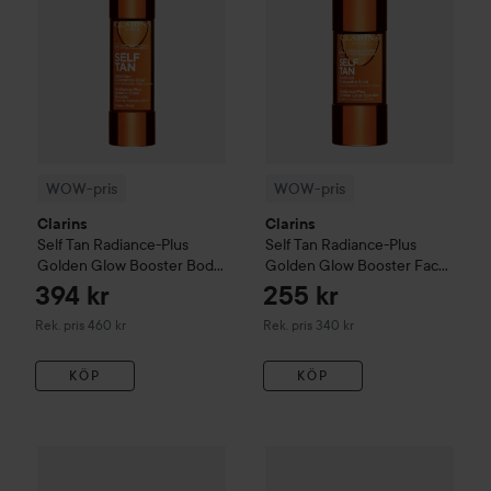
WOW-pris
WOW-pris
Clarins
Clarins
Self Tan Radiance-Plus
Self Tan Radiance-Plus
Golden Glow Booster Body
Golden Glow Booster Face
30 ml
15 ml
394 kr
255 kr
Rekommenderat pris 460 kr
Rekommenderat pris 340 kr
Rek. pris 460 kr
Rek. pris 340 kr
KÖP
KÖP
329 kr
Clarins
Brow Gel
Clear
295 kr
Clarins
Instant Concealer
02
Rekommenderat pris 365 kr