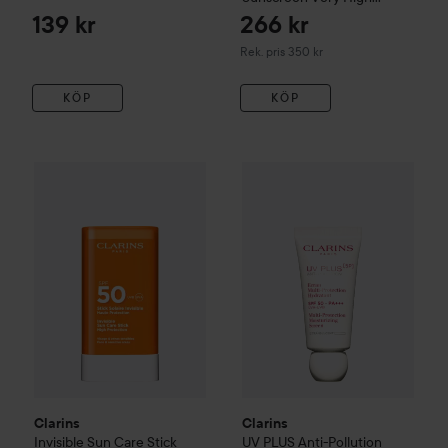
Protection SPF50 Body
150
139 kr
266 kr
ml
Rekommenderat pris 350 kr
Rek. pris 350 kr
KÖP
KÖP
Clarins
UV PLUS Anti-Pollutio
2
Clarins
Invisible Sun Care Stick High Protection SPF50
17 g
Re
Clarins
Clarins
Invisible Sun Care Stick
UV PLUS Anti-Pollution