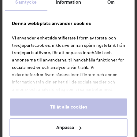
Samtycke
Information
Om
Information
Denna webbplats använder cookies
Du kanske också gillar
Vi använder enhetsidentifierare i form av första-och
tredjepartscookies, inklusive annan spårningsteknik från
tredjepartsutövare, för att anpassa innehållet och
annonserna till användarna, tillhandahålla funktioner för
sociala medier och analysera vår trafik. Vi
vidarebefordrar även sådana identifierare och annan
information från din enhet till de sociala medier och
annons- och analysföretag som vi samarbetar med.
Dessa kan i sin tur kombinera informationen med annan
information som du har tillhandahållit eller som de har
Tillåt alla cookies
samlat in när du har använt deras tjänster. Du godkänner
våra cookies vid fortsatt användande av vår webbplats.
Copyright 2026
För information om hur du kan ändra inställningarna för
Anpassa
E-handel av Avensia
cookies, se vår
Cookie Policy