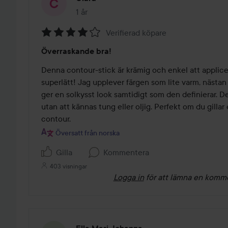
1 år
Inlägget skapades 1 år
Verifierad köpare
Betyg:
Överraskande bra!
4
av
Denna contour-stick är krämig och enkel att applicer
5
superlätt! Jag upplever färgen som lite varm, nästan
ger en solkysst look samtidigt som den definierar. De
utan att kännas tung eller oljig. Perfekt om du gillar
contour.
Översatt från norska
Gilla
Kommentera
403 visningar
Logga in
för att lämna en komm