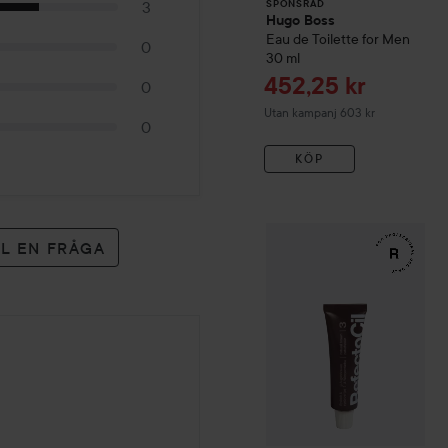
3
SPONSRAD
Hugo Boss
Eau de Toilette for Men
0
30 ml
Reapris
452,25 kr
0
Utan kampanj 603 kr
0
KÖP
WOW-pris
RefectoCil
Eyela
LL EN FRÅGA