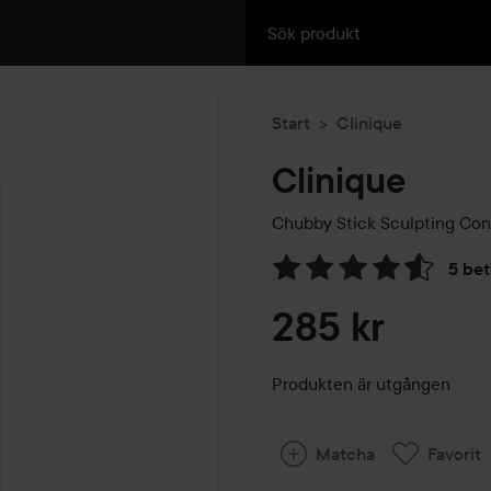
Start
Clinique
Clinique
Chubby Stick Sculpting Con
5 be
Hoppa till Betyg & komment
285 kr
Produkten är utgången
Matcha
Favorit