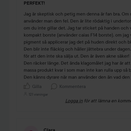
PERFEKT!
5
av
Jag är skeptisk och petig men denna är fan bra. Om m
5
använder man den fel. Den är lite rödaktig i underton
om du inte gillar det. Jag tar sticket på handen oc
kompakt borste (använder caias F14 borste), om jag vi
pigment så applicerar jag det på huden direkt och b
Den blir inte fläckig och håller jättebra under dagen.
för att den inte ska sälja ut. Den är även akne säker!
Den räcker länge. Det ända klagomålet jag har är att n
massa produkt kvar i som man inte kan rulla upp så b
Den känns dyrare när man använder den än vad den är.
Gilla
Kommentera
121 visningar
Logga in
för att lämna en komm
Clara