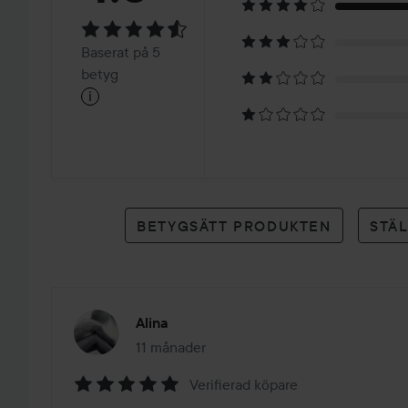
4.6
Baserat
Baserat på 5
på
betyg
i
5
betyg
BETYGSÄTT PRODUKTEN
STÄ
Alina
11 månader
Inlägget skapades 11 månader
Verifierad köpare
Betyg: