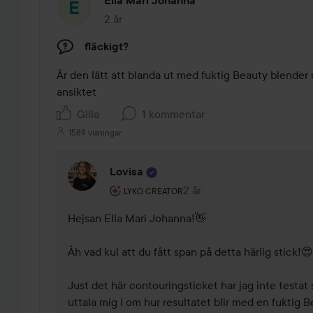
Ella Mari Johanna
2 år
Inlägget skapades 2 år
fläckigt?
Är den lätt att blanda ut med fuktig Beauty blender uta
ansiktet 
Gilla
1 kommentar
1589 visningar
Lovisa
Användarens roll: Lyko Creator.
2 år
Kommentaren lades 2 år
LYKO CREATOR
Hejsan Ella Mari Johanna!👋

Åh vad kul att du fått span på detta härlig stick!😍

Just det här contouringsticket har jag inte testat sj
uttala mig i om hur resultatet blir med en fuktig 