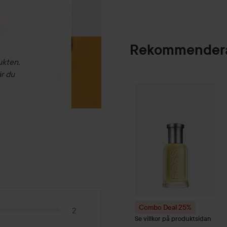
Rekommendera
ukten.
är du
Combo Deal 25%
SPONSRAD
Combo Deal 25%
2
Se villkor på produktsidan