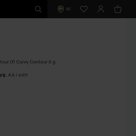
SE
tour 01 Curvy Contour
6 g
tyg
,
4.6 i snitt
arer