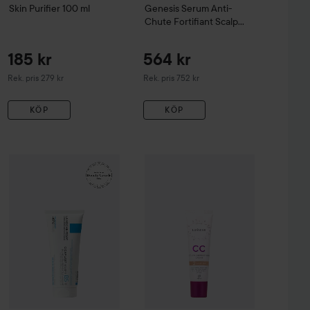
Skin Purifier
100 ml
Genesis
Serum Anti-
Chute Fortifiant Scalp
Serum
90 ml
185 kr
564 kr
Rekommenderat pris 279 kr
Rekommenderat pris 752 kr
Rek. pris 279 kr
Rek. pris 752 kr
KÖP
KÖP
99 kr
161 kr
sh & Eyebrow Tint
WOW-pris
La Roche-Posay
3 Natural Brown
Balm B5+
WOW-pris
100 ml
Lumene
CC
Color Corre
Rekommenderat pris 140 kr
Rekommenderat pris 242 kr