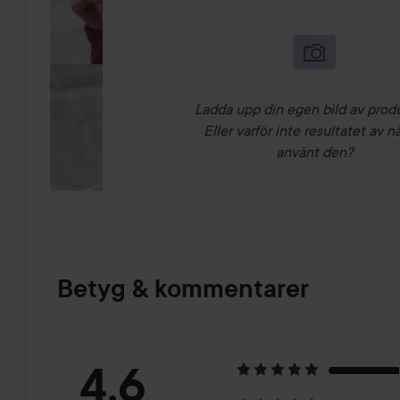
Ladda upp din egen bild av prod
Eller varför inte resultatet av n
använt den?
Betyg & kommentarer
Betyg:
4.6