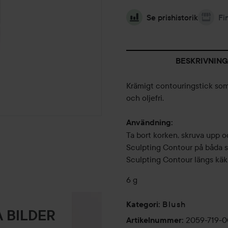
Se prishistorik
Fi
BESKRIVNING
Krämigt contouringstick som 
och oljefri.
Användning:
Ta bort korken, skruva upp o
Sculpting Contour på båda si
Sculpting Contour längs käkl
6 g
Blush
Kategori
:
 BILDER
2059-719-
Artikelnummer
: