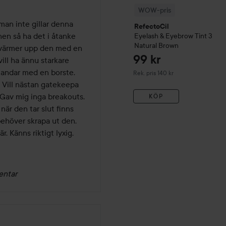
WOW-pris
an inte gillar denna 
RefectoCil
en så ha det i åtanke 
Eyelash & Eyebrow Tint
3
Natural Brown
h värmer upp den med en 
99 kr
ll ha ännu starkare 
landar med en borste. 
Rekommenderat pris 140 kr
Rek. pris 140 kr
 Vill nästan gatekeepa 
 Gav mig inga breakouts. 
KÖP
är den tar slut finns 
ehöver skrapa ut den. 
 Känns riktigt lyxig.
entar