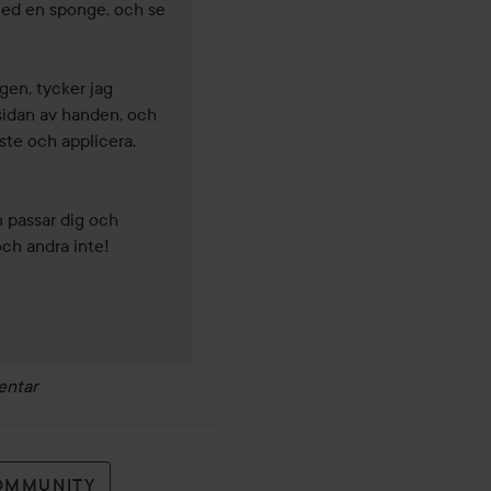
med en sponge, och se 
en, tycker jag 
idan av handen, och 
e och applicera. 
passar dig och 
ch andra inte!

entar
OMMUNITY