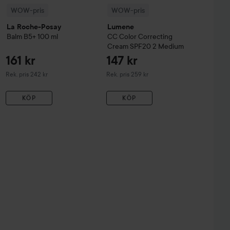
WOW-pris
WOW-pris
La Roche-Posay
Lumene
Balm B5+
100 ml
CC
Color Correcting
Cream SPF20
2 Medium
161 kr
147 kr
Rekommenderat pris 242 kr
Rekommenderat pris 259 kr
Rek. pris 242 kr
Rek. pris 259 kr
KÖP
KÖP