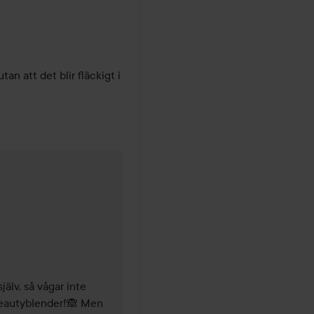
n att det blir fläckigt i 
älv, så vågar inte 
Beautyblender!🙈 Men 