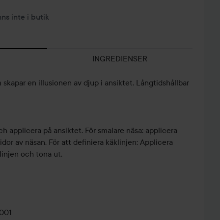
nns inte i butik
INGREDIENSER
skapar en illusionen av djup i ansiktet. Långtidshållbar
ch applicera på ansiktet. För smalare näsa: applicera
dor av näsan. För att definiera käklinjen: Applicera
injen och tona ut.
0001