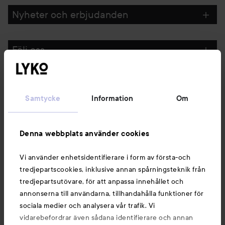
Nyheter och erbjudanden
Följ oss
Kundservice
Samtycke
Information
Om
Information
Denna webbplats använder cookies
Du kanske också gillar
Vi använder enhetsidentifierare i form av första-och
tredjepartscookies, inklusive annan spårningsteknik från
tredjepartsutövare, för att anpassa innehållet och
annonserna till användarna, tillhandahålla funktioner för
sociala medier och analysera vår trafik. Vi
vidarebefordrar även sådana identifierare och annan