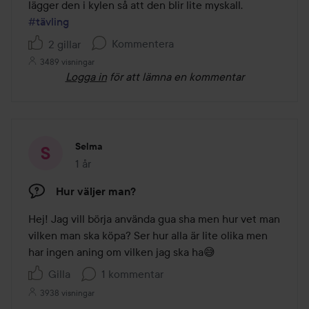
5
lägger den i kylen så att den blir lite myskall. 
#tävling
Kommentera
2 gillar
3489 visningar
Logga in
för att lämna en kommentar
Selma
1 år
Inlägget skapades 1 år
Hur väljer man?
Hej! Jag vill börja använda gua sha men hur vet man 
vilken man ska köpa? Ser hur alla är lite olika men 
har ingen aning om vilken jag ska ha😅
Gilla
1 kommentar
3938 visningar