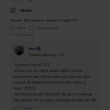
4 år
Inlägget skapades 4 år
Väntar..
Hejsan! När kommer dessa in i lager??? 
Gilla
1 kommentar
2890 visningar
Moa
Användarens roll: Tidigare anställd.
4 år
Kommentaren lades 4 år
TIDIGARE ANSTÄLLD
Tjenixen Emma! 🙋🏼‍♀️

Vi kan inte se något exakt datum på när 
produkten kan tänkas dyka upp hos oss igen, 
men vi får hålla tummarna att den trillar in 
snart. 😍🤞🏻

Om du klickar på "BEVAKA" får du ett mail när 
den anlänt till oss igen, så missar du inte det. 💌
2 gillar