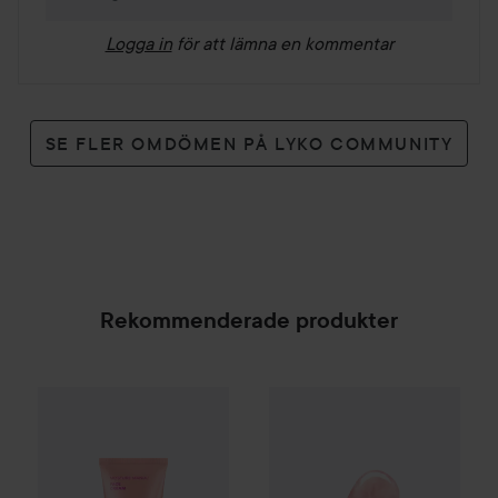
Logga in
för att lämna en kommentar
SE FLER OMDÖMEN PÅ LYKO COMMUNITY
Rekommenderade produkter
By Lyko
Moisture Mania Face Cream
Cloud & Glow
Rose Quartz Gu
50 ml
169 kr
SPONSRAD