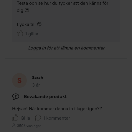
Testa och se hur du tycker att den känns för 
dig 😍

Lycka till 😊
1 gillar
Logga in
för att lämna en kommentar
Sarah
3 år
Inlägget skapades 3 år
Bevakande produkt
Hejsan! När kommer denna in i lager igen??
Gilla
1 kommentar
3506 visningar