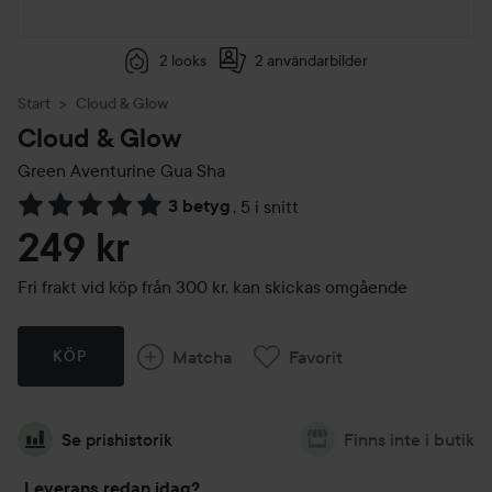
2 looks
2 användarbilder
Start
Cloud & Glow
Cloud & Glow
Green Aventurine Gua Sha
3 betyg
,
5 i snitt
Hoppa till Betyg & kommentarer
249 kr
Fri frakt vid köp från 300 kr, kan skickas omgående
Matcha
Favorit
KÖP
Se prishistorik
Finns inte i butik
Leverans redan idag?