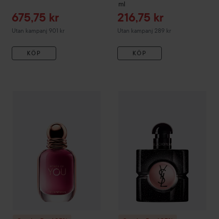
ml
Reapris
Reapris
675,75 kr
216,75 kr
Utan kampanj 901 kr
Utan kampanj 289 kr
KÖP
KÖP
Combo Deal 25%
Armani
Emporio Armani
Combo Deal 25%
Power Of You Eau d
Yves Saint L