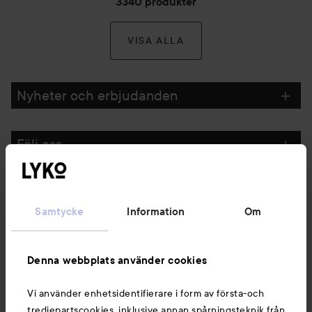
3340 produkter
VISA ALLA
Nyheter och erbjudanden
Följ oss
Kundservice
Samtycke
Information
Om
Information
Denna webbplats använder cookies
Du kanske också gillar
Vi använder enhetsidentifierare i form av första-och
tredjepartscookies, inklusive annan spårningsteknik från