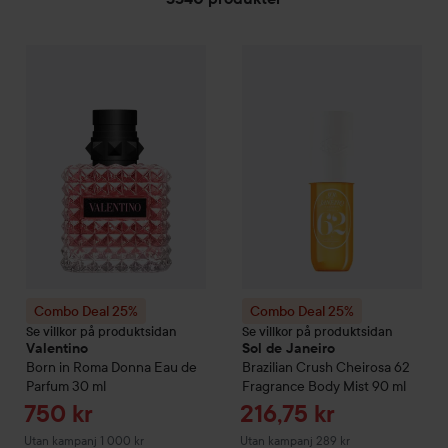
HOPPA TILL FILTRERA
Combo Deal 25%
Valentino
Born in Roma
Combo Deal 25%
Donna Eau de Parf
Sol de Janei
Combo Deal 25%
Combo Deal 25%
Se villkor på produktsidan
Se villkor på produktsidan
Valentino
Sol de Janeiro
Born in Roma
Donna Eau de
Brazilian Crush Cheirosa 62
Parfum
30 ml
Fragrance Body Mist
90 ml
Reapris
Reapris
750 kr
216,75 kr
Utan kampanj 1 000 kr
Utan kampanj 289 kr