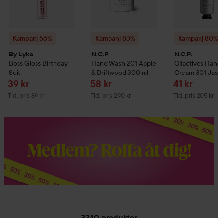
Kampanj 56%
Kampanj 80%
Kampanj 80
By Lyko
N.C.P.
N.C.P.
Boss Gloss
Birthday
Hand Wash 201 Apple
Olfactives
Han
Suit
& Driftwood
300 ml
Cream 301 Jas
Sandalwood
5
Reapris
Reapris
Reapris
39 kr
58 kr
41 kr
Tidigare pris 89 kr
Tidigare pris 290 kr
Tidigare pris 205
Tid. pris 89 kr
Tid. pris 290 kr
Tid. pris 205 kr
3340 produkter