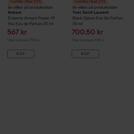
Combo Deal 25%
Combo Deal 25%
Se villkor på produktsidan
Se villkor på produktsidan
Armani
Yves Saint Laurent
Emporio Armani
Power Of
Black Opium
Eau De Parfum
You Eau de Parfum
30 ml
30 ml
Reapris
Reapris
567 kr
700,50 kr
Utan kampanj 756 kr
Utan kampanj 934 kr
KÖP
KÖP