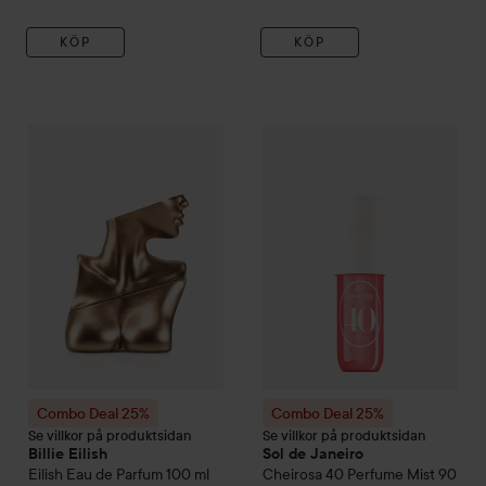
KÖP
KÖP
Reap
675,
Combo Deal 25%
Billie Eilish
Eilish Eau de Parfum
Combo Deal 25%
Sol de Janei
100 ml
Utan kamp
Combo Deal 25%
Combo Deal 25%
Se villkor på produktsidan
Se villkor på produktsidan
Billie Eilish
Sol de Janeiro
Eilish Eau de Parfum
100 ml
Cheirosa 40 Perfume Mist
90