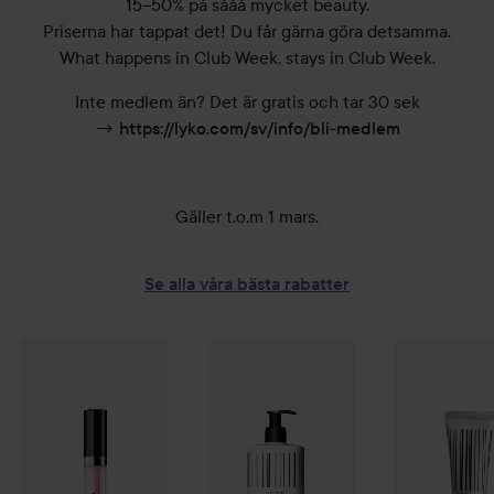
15–50% på sååå mycket beauty.
Priserna har tappat det! Du får gärna göra detsamma.
What happens in Club Week, stays in Club Week.
Inte medlem än? Det är gratis och tar 30 sek
→
https://lyko.com/sv/info/bli-medlem
Gäller t.o.m 1 mars.
Se alla våra bästa rabatter
Reapris
39 kr
Kampanj 56%
By Lyko
Boss Gloss
Kampanj 80%
Birthday Suit
N.C.P.
Hand Wash 201 Ap
Kampanj 80
Tidigare pris 89 kr