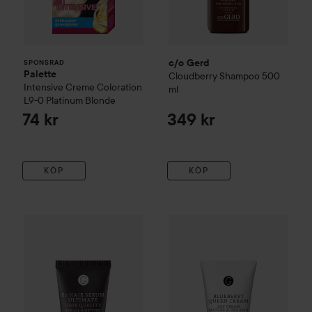
c/o Gerd
SPONSRAD
Palette
Cloudberry Shampoo
500
Intensive Creme Coloration
ml
L9-0 Platinum Blonde
74 kr
349 kr
KÖP
KÖP
c/o Gerd
B2 Hair Serum
30 ml
c/o Gerd
Blueberry Queen Cr
59 kr