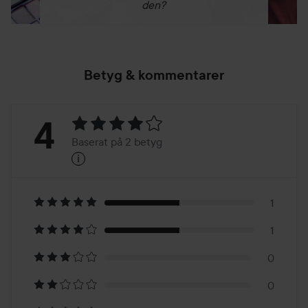
den?
Betyg & kommentarer
Betyg:
4
Baserat på 2 betyg
i
4
Baserat
på
1
1
2
0
betyg
0