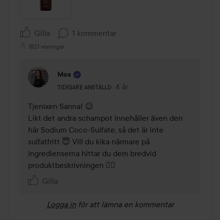
Gilla
1 kommentar
1821 visningar
Moa
Användarens roll: Tidigare anställd.
4 år
Kommentaren lades 4 år
TIDIGARE ANSTÄLLD
Tjenixen Sanna! 😉 

Likt det andra schampot innehåller även den 
här Sodium Coco-Sulfate, så det är inte 
sulfatfritt 😇 Vill du kika närmare på 
ingredienserna hittar du dem bredvid 
produktbeskrivningen 👍🏻 
Gilla
Logga in
för att lämna en kommentar