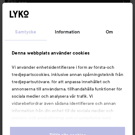
Följ oss
Kundservice
Samtycke
Information
Om
Information
Denna webbplats använder cookies
Du kanske också gillar
Vi använder enhetsidentifierare i form av första-och
tredjepartscookies, inklusive annan spårningsteknik från
tredjepartsutövare, för att anpassa innehållet och
annonserna till användarna, tillhandahålla funktioner för
sociala medier och analysera vår trafik. Vi
vidarebefordrar även sådana identifierare och annan
information från din enhet till de sociala medier och
annons- och analysföretag som vi samarbetar med.
Dessa kan i sin tur kombinera informationen med annan
information som du har tillhandahållit eller som de har