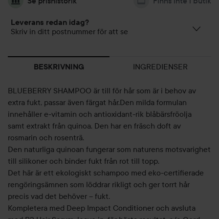
Se prishistorik
Finns inte i butik
Leverans redan idag?
Skriv in ditt postnummer för att se
INGREDIENSER
BESKRIVNING
BLUEBERRY SHAMPOO är till för hår som är i behov av
extra fukt, passar även färgat hår.Den milda formulan
innehåller e-vitamin och antioxidant-rik blåbärsfröolja
samt extrakt från quinoa. Den har en fräsch doft av
rosmarin och rosenträ.
Den naturliga quinoan fungerar som naturens motsvarighet
till silikoner och binder fukt från rot till topp.
Det här är ett ekologiskt schampoo med eko-certifierade
rengöringsämnen som löddrar rikligt och ger torrt hår
precis vad det behöver – fukt.
Kompletera med Deep Impact Conditioner och avsluta