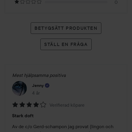
0
BETYGSÄTT PRODUKTEN
STÄLL EN FRÅGA
Mest hjälpsamma positiva
Jenny
4 år
Inlägget skapades 4 år
Verifierad köpare
Betyg:
Stark doft
4
av
Av de c/o Gerd-schampon jag provat (lingon och 