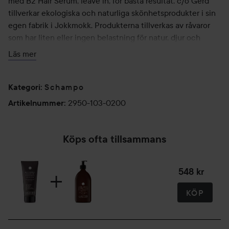
med B2 Hair Serum, leave in, för bästa resultat. c/o Gerd
tillverkar ekologiska och naturliga skönhetsprodukter i sin
egen fabrik i Jokkmokk. Produkterna tillverkas av råvaror
som har liten eller ingen belastning för natur, djur och
människa och så långt de går är råvarorna ekologiska, eko-
Läs mer
certifierade eller utvalt- processade för att värna om
miljön. Produkterna är inte djurtestade och är fria från
silikoner, mineraloljor, PEG/PGG, mikroplaster, parfymer
Schampo
Kategori
:
eller parabener. Tuberna är gjorda av grön PE-plast.
2950-103-0200
Artikelnummer
:
Användning:
Applicera i genomblött hår. Jobba upp ett lödder innan du
Köps ofta tillsammans
sköljer bort det. Har du mycket stylingprodukter i håret kan
du behöva tvätta håret två gånger.
548 kr
200 ml
KÖP