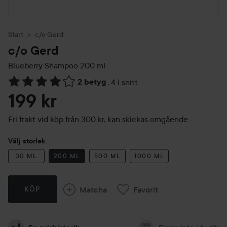
Start
c/o Gerd
c/o Gerd
Blueberry Shampoo
200 ml
2 betyg
,
4 i snitt
Hoppa till Betyg & kommentarer
199 kr
Fri frakt vid köp från 300 kr, kan skickas omgående
Välj storlek
30 ML
200 ML
500 ML
1000 ML
Matcha
Favorit
KÖP