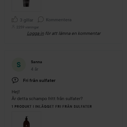
Kommentera
3 gillar
2259 visningar
Logga in
för att lämna en kommentar
Sanna
4 år
Inlägget skapades 4 år
Fri från sulfater
Hej!

Är detta schampo fritt från sulfater?
1 PRODUKT I INLÄGGET FRI FRÅN SULFATER