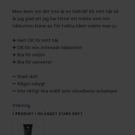
Men även om det inte är en fullträff för mitt hår så 
är jag glad att jag har hittat ett märke som min 
hårbotten klarar av. För tvätta håret måste man ju.

➕ Helt OK för mitt hår

➕ OK för min irriterade hårbotten 

➕ Bra för miljön

➕ Bra för samvetet

➖ Stark doft

➖ Något odrygt

➖ Inte riktigt lika snällt som cloudberry-schampot

#tävling
1 PRODUKT I INLÄGGET STARK DOFT