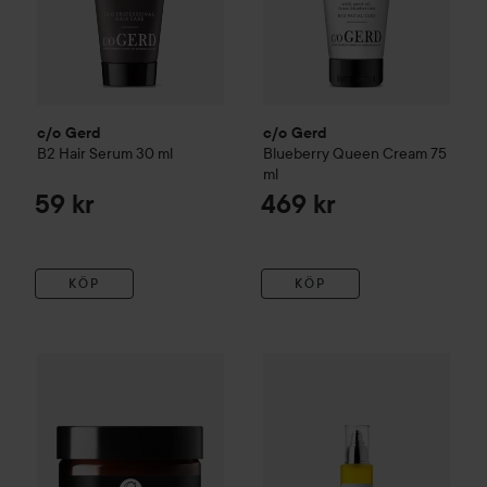
c/o Gerd
c/o Gerd
B2 Hair Serum
30 ml
Blueberry Queen Cream
75
ml
59 kr
469 kr
KÖP
KÖP
c/o Gerd
Blueberry Balm
60 ml
c/o Gerd
Pure Jojoba Oil
100 
229 kr