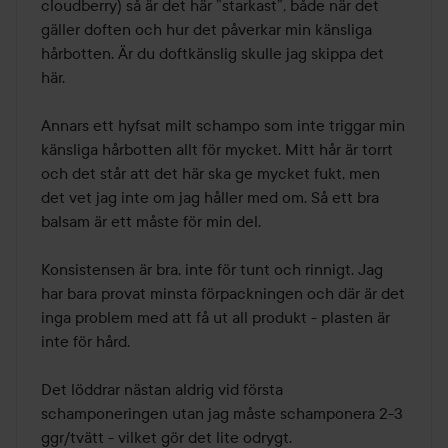
5
cloudberry) så är det här ”starkast”, både när det 
gäller doften och hur det påverkar min känsliga 
hårbotten. Är du doftkänslig skulle jag skippa det 
här.

Annars ett hyfsat milt schampo som inte triggar min 
känsliga hårbotten allt för mycket. Mitt hår är torrt 
och det står att det här ska ge mycket fukt, men 
det vet jag inte om jag håller med om. Så ett bra 
balsam är ett måste för min del.

Konsistensen är bra, inte för tunt och rinnigt. Jag 
har bara provat minsta förpackningen och där är det 
inga problem med att få ut all produkt - plasten är 
inte för hård.

Det löddrar nästan aldrig vid första 
schamponeringen utan jag måste schamponera 2-3 
ggr/tvätt - vilket gör det lite odrygt.
