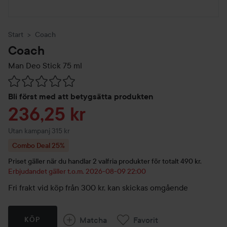
Start
Coach
Coach
Man Deo Stick
75 ml
Hoppa till Betyg & kommentarer
Bli först med att betygsätta produkten
Reapris
236,25 kr
Utan kampanj 315 kr
Combo Deal 25%
Priset gäller när du handlar 2 valfria produkter för totalt 490 kr.
Erbjudandet gäller t.o.m. 2026-08-09 22:00
Fri frakt vid köp från 300 kr, kan skickas omgående
Matcha
Favorit
KÖP