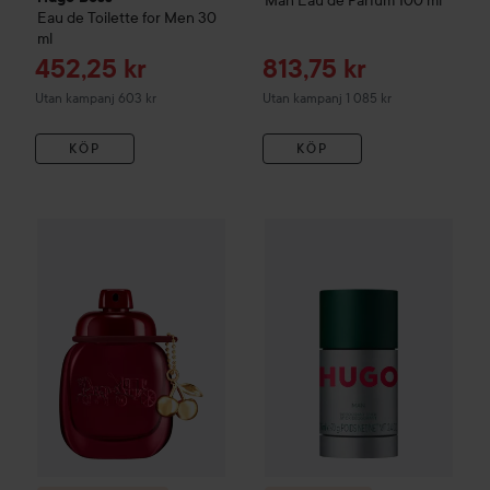
Man Eau de Parfum
100 ml
Eau de Toilette for Men
30
ml
Reapris
Reapris
452,25 kr
813,75 kr
Utan kampanj 603 kr
Utan kampanj 1 085 kr
KÖP
KÖP
Reapris
472,50 kr
Kampanj 40%
Hugo Boss
Hugo
Combo Deal 25%
Coach
Cherry Parfum
30 ml
Utan kampanj 630 kr