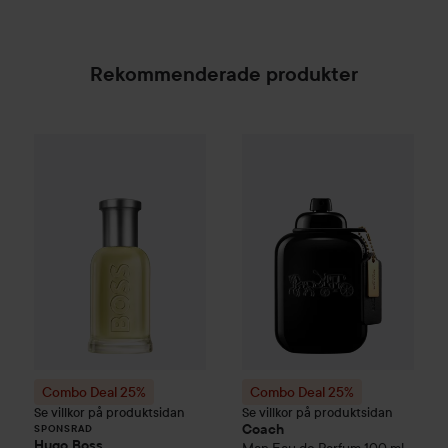
Rekommenderade produkter
Combo Deal 25%
Hugo Boss
Combo Deal 25%
Eau de Toilette for Me
Coach
Man E
SPONSRAD
Combo Deal 25%
Combo Deal 25%
Se villkor på produktsidan
Se villkor på produktsidan
Coach
SPONSRAD
Hugo Boss