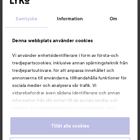
Kundservice
Samtycke
Information
Om
Information
Denna webbplats använder cookies
Du kanske också gillar
Vi använder enhetsidentifierare i form av första-och
tredjepartscookies, inklusive annan spårningsteknik från
tredjepartsutövare, för att anpassa innehållet och
annonserna till användarna, tillhandahålla funktioner för
sociala medier och analysera vår trafik. Vi
vidarebefordrar även sådana identifierare och annan
information från din enhet till de sociala medier och
annons- och analysföretag som vi samarbetar med.
Dessa kan i sin tur kombinera informationen med annan
information som du har tillhandahållit eller som de har
Tillåt alla cookies
samlat in när du har använt deras tjänster. Du godkänner
våra cookies vid fortsatt användande av vår webbplats.