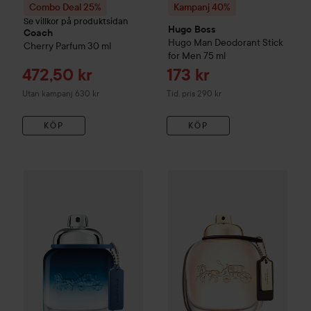
Combo Deal 25%
Kampanj 40%
Se villkor på produktsidan
Hugo Boss
Coach
Hugo
Man Deodorant Stick
Cherry Parfum
30 ml
for Men
75 ml
Reapris
Reapris
472,50 kr
173 kr
Tidigare pris 290 kr
Utan kampanj 630 kr
Tid. pris 290 kr
KÖP
KÖP
Reapris
453,75 kr
Combo Deal 25%
Coach
Blue Edt
Combo Deal 25%
40 ml
Coach
Eau d
Utan kampanj 605 kr