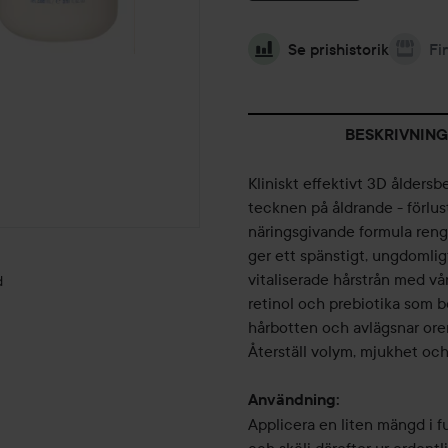
Se prishistorik
Fi
BESKRIVNING
Kliniskt effektivt 3D ålders
tecknen på åldrande - förlust
näringsgivande formula rengör
ger ett spänstigt, ungdomli
vitaliserade hårstrån med v
d
retinol och prebiotika som b
hårbotten och avlägsnar oren
Återställ volym, mjukhet oc
Användning:
Applicera en liten mängd i fu