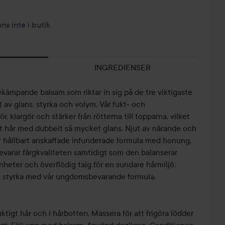
nns inte i butik
INGREDIENSER
bekämpande balsam som riktar in sig på de tre viktigaste
 av glans, styrka och volym. Vår fukt- och
, klargör och stärker från rötterna till topparna, vilket
gt hår med dubbelt så mycket glans. Njut av närande och
år hållbart anskaffade infunderade formula med honung,
evarar färgkvaliteten samtidigt som den balanserar
heter och överflödig talg för en sundare hårmiljö.
h styrka med vår ungdomsbevarande formula.
ktigt hår och i hårbotten. Massera för att frigöra lödder