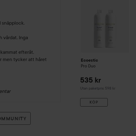
 snäpplock. 

 vårdat. Inga 
 kammat efteråt. 

 men tycker att håret 
Ecoestic
Pro
Duo
535 kr
Utan paketpris: 598 kr
entar
KÖP
OMMUNITY