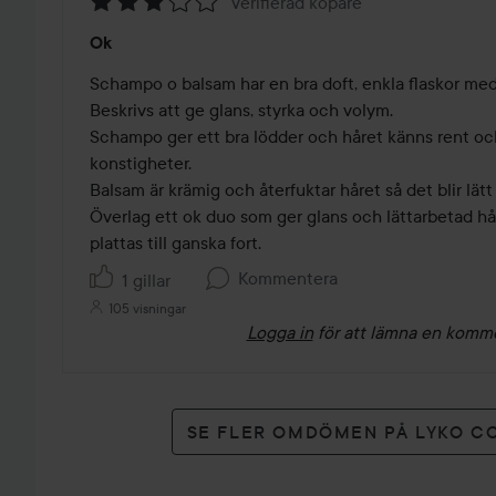
Verifierad köpare
Betyg:
Ok
3
av
Schampo o balsam har en bra doft, enkla flaskor med
5
Beskrivs att ge glans, styrka och volym. 

Schampo ger ett bra lödder och håret känns rent och
konstigheter. 

Balsam är krämig och återfuktar håret så det blir lätt
Överlag ett ok duo som ger glans och lättarbetad hår
plattas till ganska fort.
Kommentera
1 gillar
105 visningar
Logga in
för att lämna en komm
SE FLER OMDÖMEN PÅ LYKO C