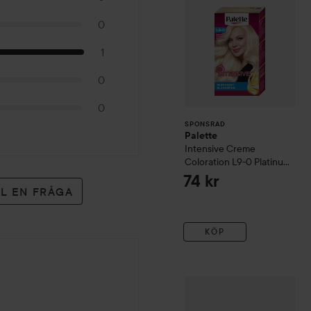
0
1
0
0
SPONSRAD
Palette
Intensive Creme
Coloration
L9-0 Platinum
Blonde
74 kr
LL EN FRÅGA
KÖP
535 kr
er
Ecoestic
Pro
Duo
Utan paketpris: 598