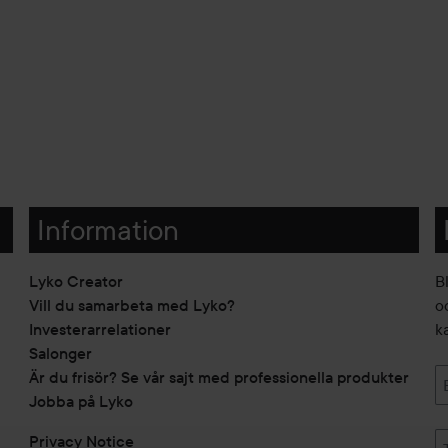
Information
Lyko Creator
B
Vill du samarbeta med Lyko?
o
Investerarrelationer
k
Salonger
Är du frisör? Se vår sajt med professionella produkter
Jobba på Lyko
Privacy Notice