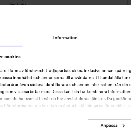
Om Lyko
Tillgänglighetsredogörelse
Topplista
Rabattkoder
Information
Michael Edwards Fragrances of the World
Cookie Consent
r cookies
Privacy Notice for Suppliers and other Business
Partners
are i form av första-och tredjepartscookies, inklusive annan spårning
anpassa innehållet och annonserna till användarna, tillhandahålla funk
Du kanske också gillar
rebefordrar även sådana identifierare och annan information från din e
ag som vi samarbetar med. Dessa kan i sin tur kombinera informatio
ler som de har samlat in när du har använt deras tjänster. Du godkänne
Smink
 För information om hur du kan ändra inställningarna för cookies, s
Hårnålar
Hårsnoddar
Anpassa