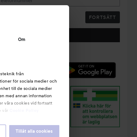
Telefonnummer
FORTSÄTT
Följ oss
Om
steknik från
tioner för sociala medier och
nhet till de sociala medier
nen med annan information
r våra cookies vid fortsatt
e vår
Cookie Policy
Tillåt alla cookies