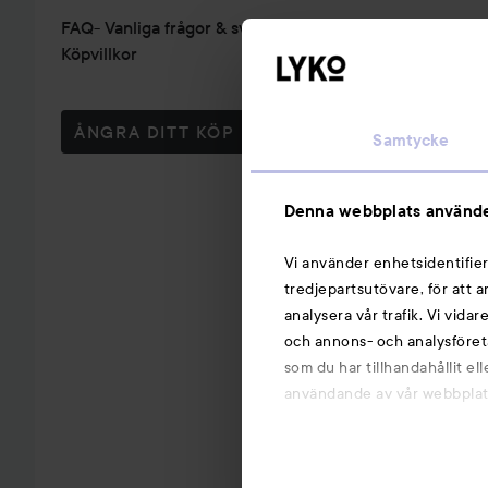
FAQ- Vanliga frågor & svar
Köpvillkor
ÅNGRA DITT KÖP
Samtycke
Denna webbplats använde
Vi använder enhetsidentifier
tredjepartsutövare, för att 
analysera vår trafik. Vi vida
och annons- och analysföret
som du har tillhandahållit el
användande av vår webbplats.