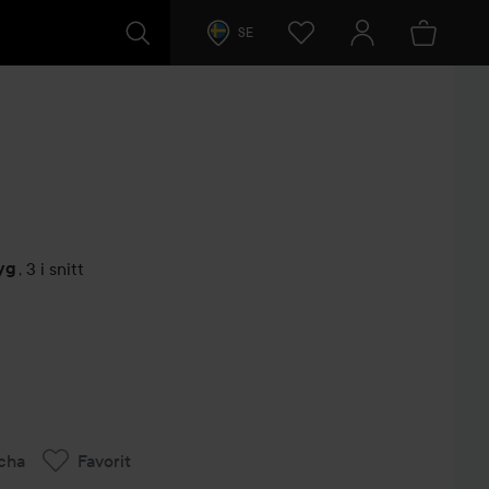
SE
yg
,
3 i snitt
arer
cha
Favorit