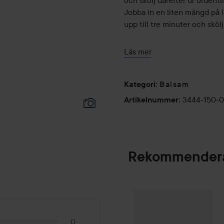
och skölj därefter ur ordent
Jobba in en liten mängd på lä
upp till tre minuter och skölj
560 ml
Läs mer
Balsam
Kategori
:
3444-150-
Artikelnummer
:
Rekommendera
Palette
Intensive
SPONSRAD
0