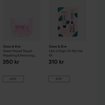
Coco & Eve
Coco & Eve
Sweet Repair
Repair
Like a Virgin
Oh My Hair
Repairing & Restoring
Kit
Hair Masque
212 ml
350 kr
310 kr
KÖP
KÖP