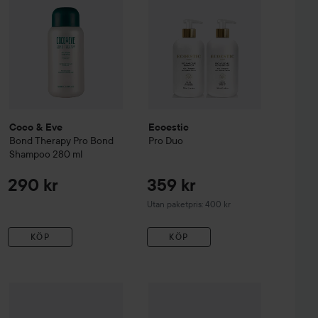
Coco & Eve
Ecoestic
Bond Therapy
Pro Bond
Pro
Duo
Shampoo
280 ml
290 kr
359 kr
Utan paketpris: 400 kr
KÖP
KÖP
Coco & Eve
Sweet Repair
Repair Repairing & Restoring Hair M
Coco & Eve
Like a Virgin
Oh My Hai
 kr