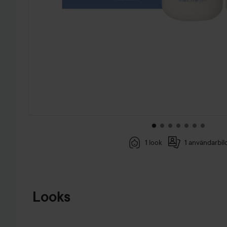
1 look
1 användarbil
HOPPA TILL PRODUKTINFORMATION
Looks
DET SOM
TOG SLUT