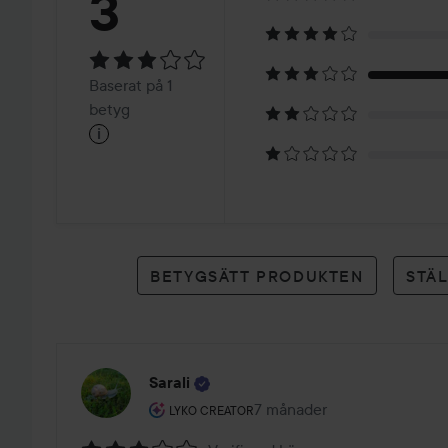
Betyg:
3
3
Baserat
Baserat på 1
på
betyg
i
1
betyg
BETYGSÄTT PRODUKTEN
STÄ
Sarali
Användarens roll: Lyko Creator.
7 månader
Inlägget skapades 7 månad
LYKO CREATOR