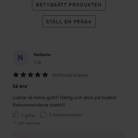
BETYGSÄTT PRODUKTEN
STÄLL EN FRÅGA
Nathalie
3 år
Inlägget skapades 3 år
Verifierad köpare
Betyg:
Så bra’
5
av
Luktar så himla gott!! Härlig och skön på huden! 

5
Rekommenderar starkt!!
2 kommentarer
1 gillar
630 visningar