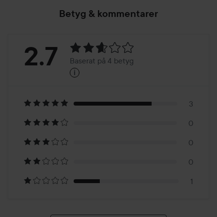
Betyg & kommentarer
Betyg:
2.7
Baserat på 4 betyg
i
2.7
Baserat
på
3
0
4
0
betyg
0
1