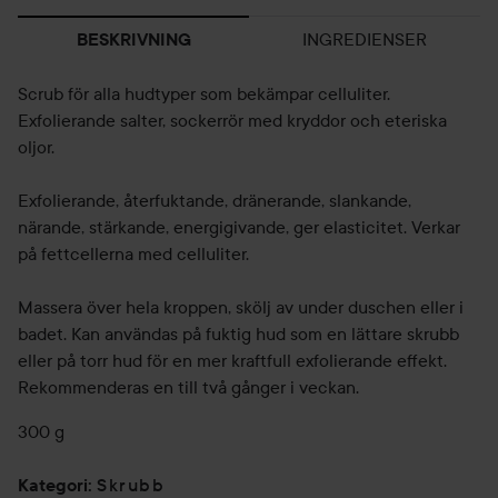
INGREDIENSER
BESKRIVNING
Scrub för alla hudtyper som bekämpar celluliter.
Exfolierande salter, sockerrör med kryddor och eteriska
oljor.
Exfolierande, återfuktande, dränerande, slankande,
närande, stärkande, energigivande, ger elasticitet. Verkar
på fettcellerna med celluliter.
Massera över hela kroppen, skölj av under duschen eller i
badet. Kan användas på fuktig hud som en lättare skrubb
eller på torr hud för en mer kraftfull exfolierande effekt.
Rekommenderas en till två gånger i veckan.
300 g
Skrubb
Kategori
: