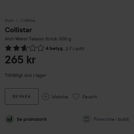
Start
Collistar
Collistar
Anti-Water Talasso Scrub
300 g
4 betyg
,
2.7 i snitt
Hoppa till Betyg & kommentarer
265 kr
Tillfälligt slut i lager
Matcha
Favorit
BEVAKA
Se prishistorik
Finns inte i butik