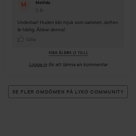
Matilda
3 år
Kommentaren lades 3 år
Underbar! Huden blir mjuk som sammet, doften 
är härlig. Älskar denna! 
Gilla
VISA ÄLDRE (1 TILL)
Logga in
för att lämna en kommentar
SE FLER OMDÖMEN PÅ LYKO COMMUNITY