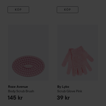
KÖP
KÖP
Roze Avenue
Body Scrub Brush
By Lyko
Scrub Glove
Pink
145 kr
39 k
Roze Avenue
By Lyko
Body Scrub Brush
Scrub Glove
Pink
145 kr
39 kr