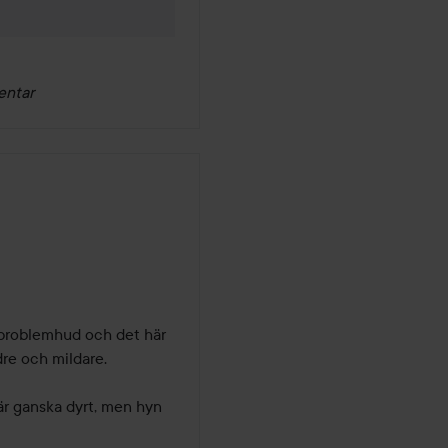
entar
 problemhud och det här 
re och mildare. 

r ganska dyrt, men hyn 