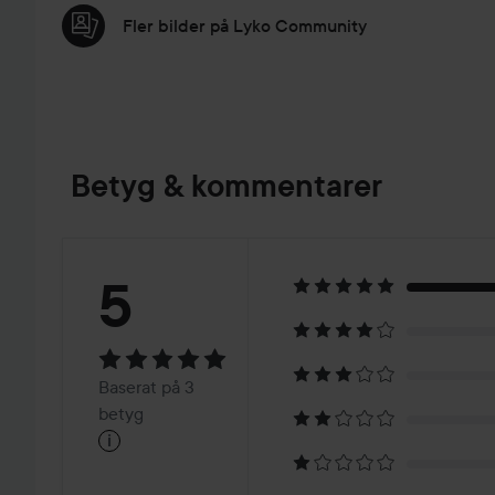
Fler bilder på Lyko Community
Betyg & kommentarer
Betyg:
5
5
Baserat
Baserat på 3
på
betyg
i