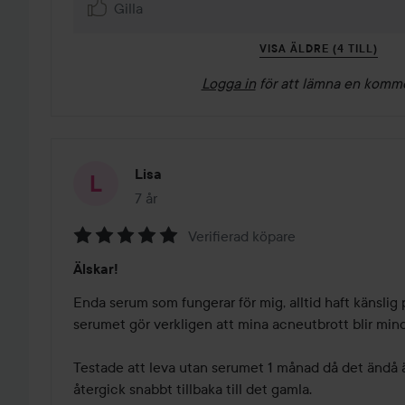
Gilla
VISA ÄLDRE (4 TILL)
Logga in
för att lämna en komm
Lisa
7 år
Inlägget skapades 7 år
Verifierad köpare
Betyg:
Älskar!
5
av
Enda serum som fungerar för mig, alltid haft känslig
5
serumet gör verkligen att mina acneutbrott blir mind
Testade att leva utan serumet 1 månad då det ändå ä
återgick snabbt tillbaka till det gamla. 
