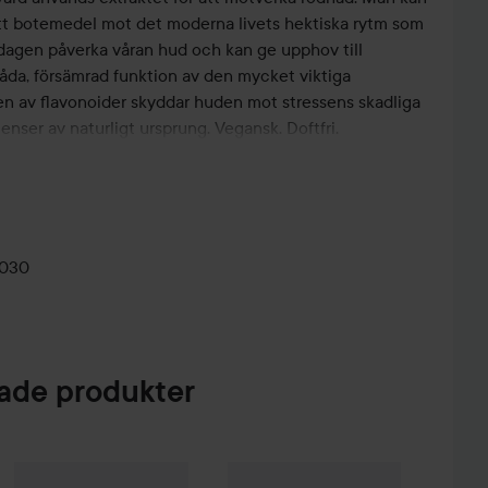
ett botemedel mot det moderna livets hektiska rytm som
ardagen påverka våran hud och kan ge upphov till
klåda, försämrad funktion av den mycket viktiga
en av flavonoider skyddar huden mot stressens skadliga
enser av naturligt ursprung. Vegansk. Doftfri.
r dig med mycket känslig, irriterad och rodnad hud.
 behöver ett skydd som motverkar yttre och inre stress
h bygger upp barriären och därför passar serumet även
ion.
0030
de produkter
ten mängd av Remedy Serum efter att du tvättat rent
 creme eller om du befinner dig i varmare klimat kan
en Micellar Water
Comfort Zone
Remedy
500 ml
Defense Cream
60 ml
89 kr
895 kr
Kampanj 29%
Comfort Zone
Sublim