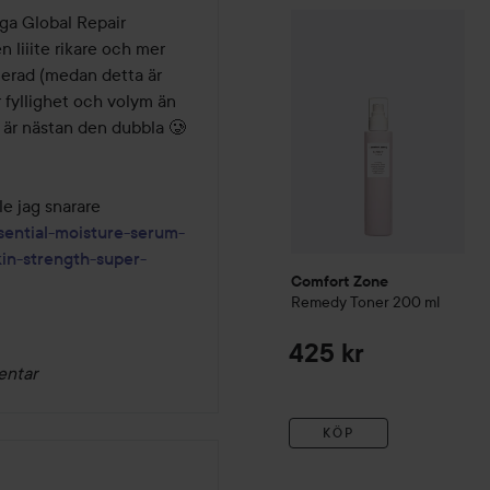
Comfort Zone
Remedy
Ton
a Global Repair 
n liiite rikare och mer 
erad (medan detta är 
fyllighet och volym än 
n är nästan den dubbla 🥲
e jag snarare 
sential-moisture-serum-
kin-strength-super-
Comfort Zone
Remedy
Toner
200 ml
425 kr
entar
KÖP