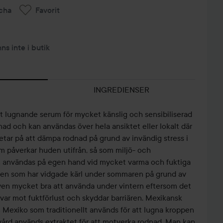
cha
Favorit
nns inte i butik
INGREDIENSER
 lugnande serum för mycket känslig och sensibiliserad
ad och kan användas över hela ansiktet eller lokalt där
tar på att dämpa rodnad på grund av invändig stress i
 påverkar huden utifrån, så som miljö- och
kan användas på egen hand vid mycket varma och fuktiga
uden som har vidgade kärl under sommaren på grund av
ven mycket bra att använda under vintern eftersom det
svar mot fuktförlust och skyddar barriären. Mexikansk
n Mexiko som traditionellt används för att lugna kroppen
vård används extraktet för att motverka rodnad. Man kan