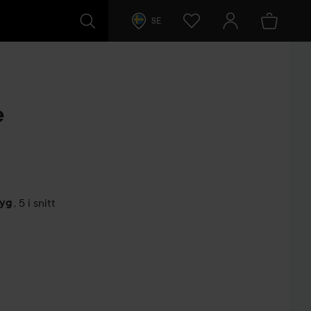
SE
e
tyg
,
5 i snitt
arer