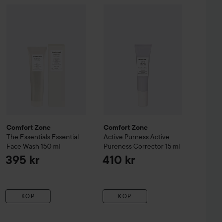
er
Comfort Zone
200 ml
The Essentials
Comfort Zone
Essential Face Wash
Active Purness
150 ml
Activ
425 kr
395 kr
Comfort Zone
Comfort Zone
The Essentials
Essential
Active Purness
Active
Face Wash
150 ml
Pureness Corrector
15 ml
395 kr
410 kr
KÖP
KÖP