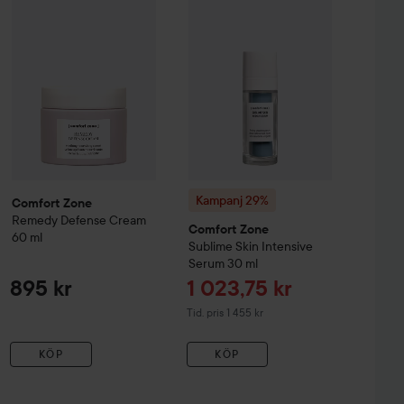
Kampanj 29%
Comfort Zone
Remedy
Defense Cream
Comfort Zone
60 ml
Sublime Skin
Intensive
Serum
30 ml
Reapris
895 kr
1 023,75 kr
Tidigare pris 1 455 kr
Tid. pris 1 455 kr
KÖP
KÖP