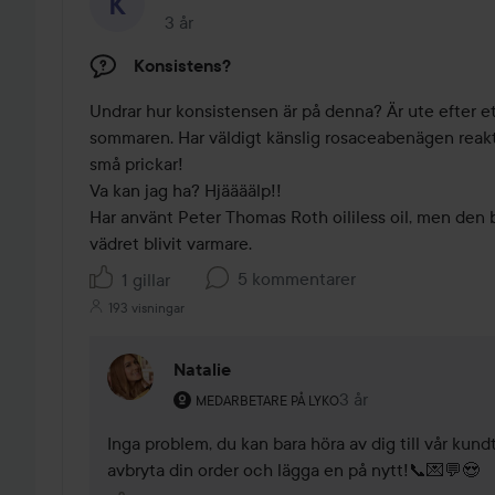
3 år
Inlägget skapades 3 år
Konsistens?
Undrar hur konsistensen är på denna? Är ute efter ett 
sommaren. Har väldigt känslig rosaceabenägen reakti
små prickar!

Va kan jag ha? Hjäääälp!!

Har använt Peter Thomas Roth oililess oil, men den börj
vädret blivit varmare.
5 kommentarer
1 gillar
193 visningar
Natalie
Användarens roll: Medarbetare på Lyko.
3 år
Kommentaren lades 
MEDARBETARE PÅ LYKO
Inga problem, du kan bara höra av dig till vår kund
avbryta din order och lägga en på nytt!📞💌💬😍