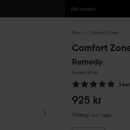
Start
Comfort Zone
Comfort Zon
Remedy
Serum
30 ml
3 be
Hoppa till Betyg & komment
925 kr
Tillfälligt slut i lager