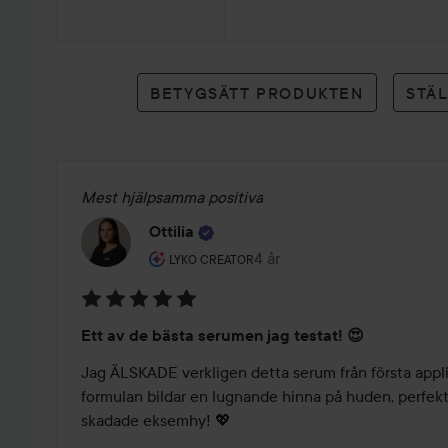
3
betyg
BETYGSÄTT PRODUKTEN
STÄ
Mest hjälpsamma positiva
Ottilia
Användarens roll: Lyko Creator.
4 år
Inlägget skapades 4 år
LYKO CREATOR
Betyg:
Ett av de bästa serumen jag testat! 😍
5
av
Jag ÄLSKADE verkligen detta serum från första applik
5
formulan bildar en lugnande hinna på huden, perfekt 
skadade eksemhy! 💖
