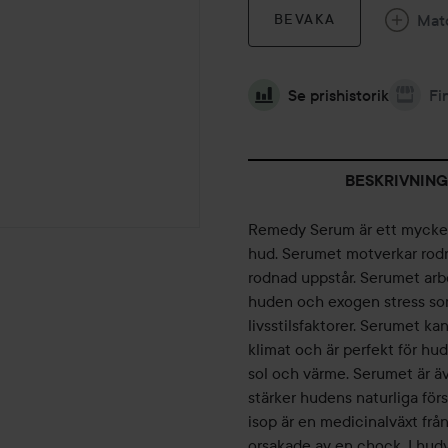
Mat
BEVAKA
Se prishistorik
Fi
BESKRIVNING
Remedy Serum är ett mycket
hud. Serumet motverkar rodn
rodnad uppstår. Serumet arbe
huden och exogen stress som
livsstilsfaktorer. Serumet 
klimat och är perfekt för h
sol och värme. Serumet är ä
stärker hudens naturliga för
isop är en medicinalväxt frå
orsakade av en chock. I hud