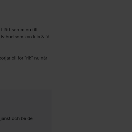
lätt serum nu till 
v hud som kan klia & få 
ar bli för ”rik” nu när 
3 år
tjänst och be de 