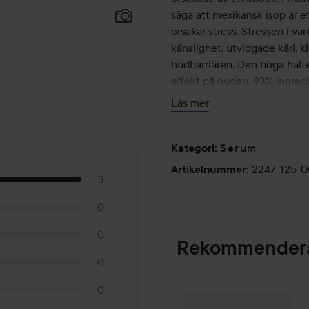
säga att mexikansk isop är 
orsakar stress. Stressen i v
känslighet, utvidgade kärl, 
hudbarriären. Den höga halt
effekt på huden. 93% ingredi
För vem: Remedy Serum passa
Läs mer
Serumet passar även dig som
i huden. Serumet stärker oc
dig med nedsatt barriärfunkt
Serum
Kategori
:
2247-125-
Artikelnummer
:
3
Styrkor:
Stärker barriären
0
Doftfri
Dämpar rodnad
0
Rekommendera
0
Användning: Applicera en li
ansiktet. Följ sedan upp med
0
serumet användas självt.
By Lyko
Clean Que
SPONSRAD