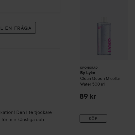
30 ml
LL EN FRÅGA
SPONSRAD
By Lyko
Clean Queen Micellar
Water
500 ml
89 kr
ation! Den lite tjockare 
KÖP
för min känsliga och 