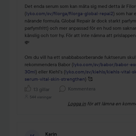
Det enda serum som kan mäta sig med detta är Filorg
(
lyko.com/sv/filorga/filorga-global-repai2
) som har e
närande formula. Global Repair är dock starkt parfym
parfymfritt) och mer anpassad för en hud som saknar 
känslig och torr hy. För att inte nämna att prislappe
💸

Om du vill ha ett snabbabsorberande fuktserum skull
rekommendera Babor (
lyko.com/sv/babor/babor-es
30ml
) eller Kiehl's (
lyko.com/sv/kiehls/kiehls-vital-s
serum-vital-skin-strengthen
) 🥰
Kommentera
13 gillar
544 visningar
Logga in
för att lämna en komm
Karin