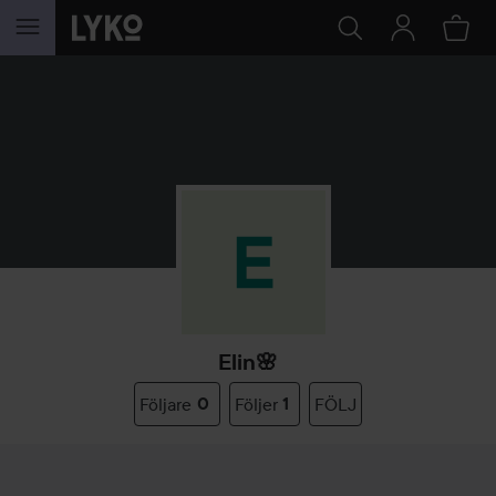
HOPPA TILL INNEHÅLLET
Elin🌸
Följare
0
Följer
1
FÖLJ