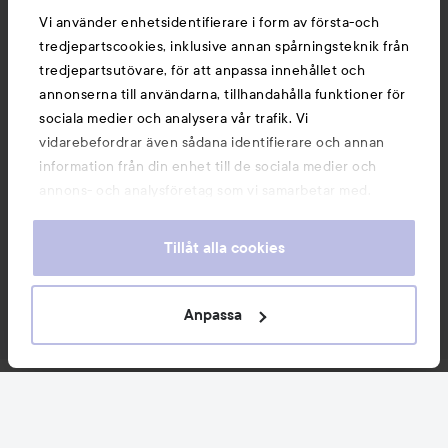
Vi använder enhetsidentifierare i form av första-och
tredjepartscookies, inklusive annan spårningsteknik från
tredjepartsutövare, för att anpassa innehållet och
annonserna till användarna, tillhandahålla funktioner för
sociala medier och analysera vår trafik. Vi
vidarebefordrar även sådana identifierare och annan
information från din enhet till de sociala medier och
annons- och analysföretag som vi samarbetar med.
Dessa kan i sin tur kombinera informationen med annan
information som du har tillhandahållit eller som de har
Tillåt alla cookies
samlat in när du har använt deras tjänster. Du godkänner
våra cookies vid fortsatt användande av vår webbplats.
För information om hur du kan ändra inställningarna för
Anpassa
cookies, se vår
Cookie Policy
Nyheter och erbjudanden