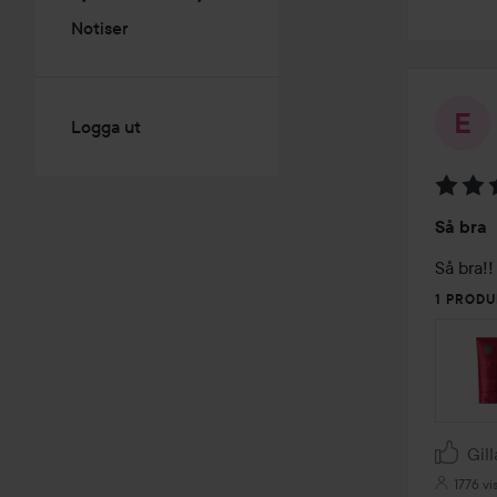
Notiser
Logga ut
Betyg:
Så bra
5
av
Så bra!!
5
1 PRODU
Gill
1776 vi