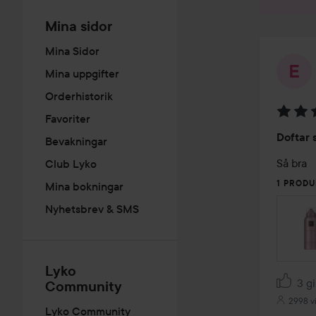
Mina sidor
Mina Sidor
Mina uppgifter
Orderhistorik
Favoriter
Betyg:
Doftar 
Bevakningar
5
av
Så bra
Club Lyko
5
1 PRODU
Mina bokningar
Nyhetsbrev & SMS
Lyko
3 gi
Community
2998 v
Lyko Community