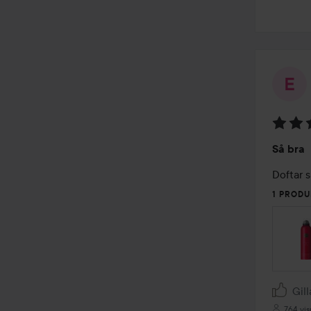
Betyg:
Så bra
5
av
Doftar s
5
1 PRODU
Gill
764 vis