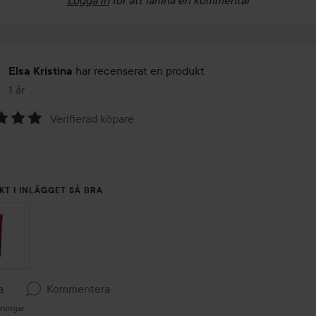
har recenserat en produkt
Elsa Kristina
1 år
Inlägget skapades 1 år
Verifierad köpare
 
KT I INLÄGGET SÅ BRA
a
Kommentera
sningar