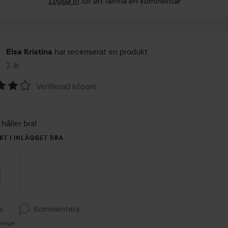
Logga in
för att lämna en kommentar
har recenserat en produkt
Elsa Kristina
2 år
Inlägget skapades 2 år
Verifierad köpare
 håller bra! 
KT I INLÄGGET BRA
a
Kommentera
ningar