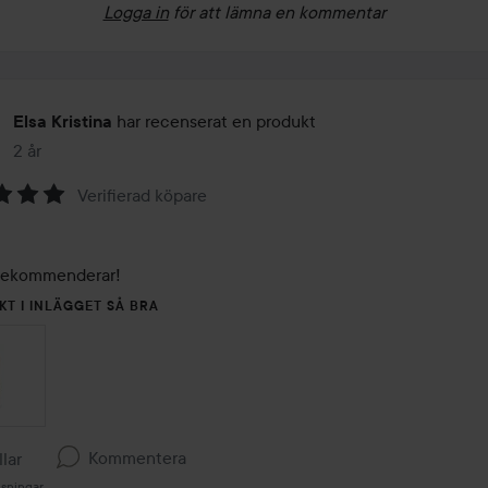
Logga in
för att lämna en kommentar
har recenserat en produkt
Elsa Kristina
2 år
Inlägget skapades 2 år
Verifierad köpare
 Rekommenderar!
KT I INLÄGGET SÅ BRA
Kommentera
llar
isningar