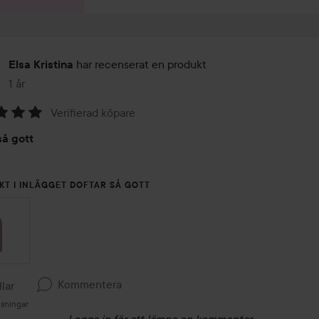
har recenserat en produkt
Elsa Kristina
1 år
Inlägget skapades 1 år
Verifierad köpare
så gott
KT I INLÄGGET DOFTAR SÅ GOTT
Kommentera
llar
isningar
Logga in
för att lämna en kommentar