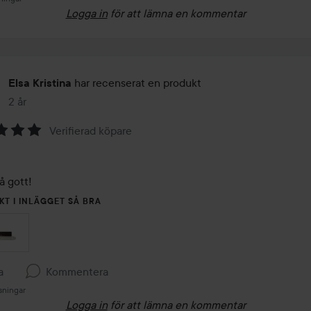
Logga in
för att lämna en kommentar
har recenserat en produkt
Elsa Kristina
2 år
Inlägget skapades 2 år
Verifierad köpare
å gott! 
KT I INLÄGGET SÅ BRA
a
Kommentera
sningar
Logga in
för att lämna en kommentar