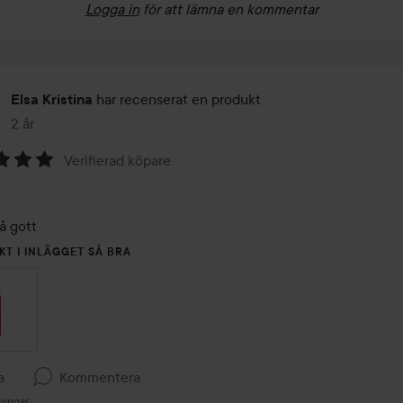
Logga in
för att lämna en kommentar
har recenserat en produkt
Elsa Kristina
2 år
Inlägget skapades 2 år
Verifierad köpare
å gott
KT I INLÄGGET SÅ BRA
a
Kommentera
ningar