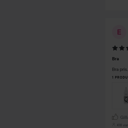
Betyg:
Bra
4
av
Bra pris,
5
1 PRODU
Gill
418 vis