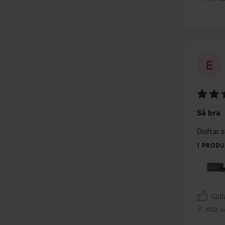
Betyg:
Så bra
5
av
Doftar s
5
1 PRODU
Gill
1932 vi