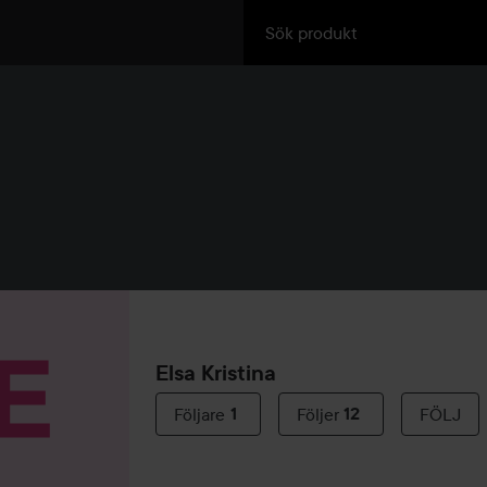
Elsa Kristina
Följare
1
Följer
12
FÖLJ