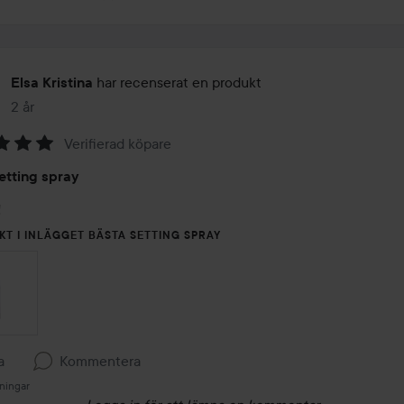
har recenserat en produkt
Elsa Kristina
2 år
Inlägget skapades 2 år
Verifierad köpare
etting spray
!
KT I INLÄGGET BÄSTA SETTING SPRAY
a
Kommentera
ningar