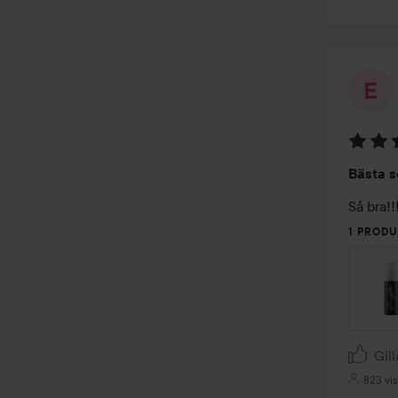
Betyg:
Bästa s
5
av
Så bra!!
5
1 PRODU
Gill
823 vis