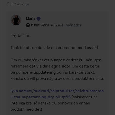
337 visningar
Maria
Användarens roll: Kundtjänst på Lyko.
11 månader
Kommentaren lades 11 månad
KUNDTJÄNST PÅ LYKO
Hej Emilia,

Tack för att du delade din erfarenhet med oss 💌

Om du misstänker att pumpen är defekt - vänligen 
reklamera det via dina egna sidor. Om detta beror 
på pumpens uppdatering och är karaktäristiskt, 
kanske du vill prova några av dessa produkter nästa:

lyko.com/sv/hudvard/solprodukter/selvbrunare/co
llistar-supertanning-dry-oil-spf15
 (solskyddet är 
inte lika bra, så kanske du behöver en annan 
produkt med det)
