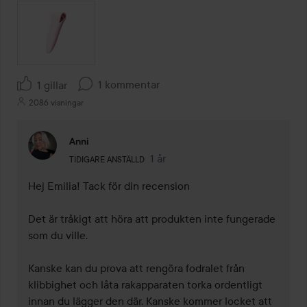
1 kommentar
1 gillar
2086 visningar
Anni
Användarens roll: Tidigare anställd.
1 år
Kommentaren lades 1 år
TIDIGARE ANSTÄLLD
Hej Emilia! Tack för din recension 

Det är tråkigt att höra att produkten inte fungerade 
som du ville.

Kanske kan du prova att rengöra fodralet från 
klibbighet och låta rakapparaten torka ordentligt 
innan du lägger den där. Kanske kommer locket att 