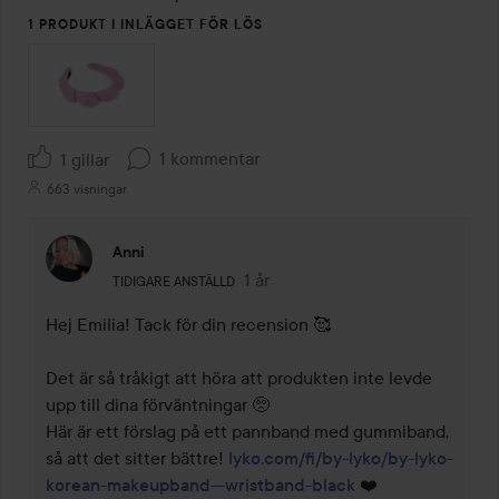
5
1 PRODUKT I INLÄGGET FÖR LÖS
1 kommentar
1 gillar
663 visningar
Anni
Användarens roll: Tidigare anställd.
1 år
Kommentaren lades 1 år
TIDIGARE ANSTÄLLD
Hej Emilia! Tack för din recension 🥰

Det är så tråkigt att höra att produkten inte levde 
upp till dina förväntningar 🥺

Här är ett förslag på ett pannband med gummiband, 
så att det sitter bättre! 
lyko.com/fi/by-lyko/by-lyko-
korean-makeupband---wristband-black
 ❤️
