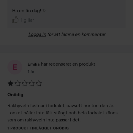
Ha en fin dag! ✨
1 gillar
Logga in
för att lämna en kommentar
har recenserat en produkt
Emilia
1 år
Inlägget skapades 1 år
Betyg:
Onödig
1
av
Rakhyveln fastnar i fodralet, oavsett hur torr den är. 
5
Locket håller inte lätt stängt och hela fodralet känns 
som om rakhyveln inte passar i det.
1 PRODUKT I INLÄGGET ONÖDIG