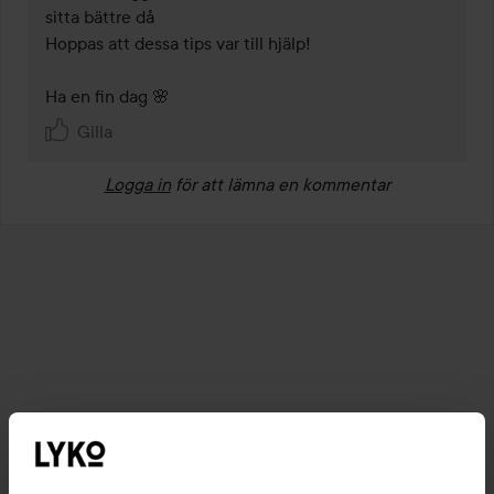
sitta bättre då 

Hoppas att dessa tips var till hjälp! 

Ha en fin dag 🌸
Gilla
Logga in
för att lämna en kommentar