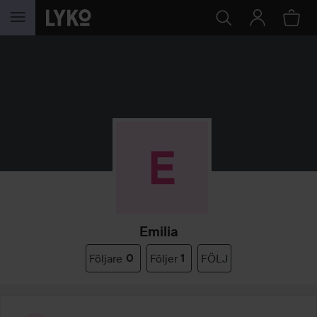
HOPPA TILL INNEHÅLLET
Emilia
Följare
0
Följer
1
FÖLJ