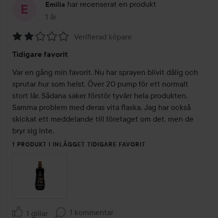
har recenserat en produkt
Emilia
1 år
Inlägget skapades 1 år
Verifierad köpare
Betyg:
Tidigare favorit
2
av
Var en gång min favorit. Nu har sprayen blivit dålig och 
5
sprutar hur som helst. Över 20 pump för ett normalt 
stort lår. Sådana saker förstör tyvärr hela produkten. 
Samma problem med deras vita flaska. Jag har också 
skickat ett meddelande till företaget om det, men de 
bryr sig inte.
1 PRODUKT I INLÄGGET TIDIGARE FAVORIT
1 kommentar
1 gillar