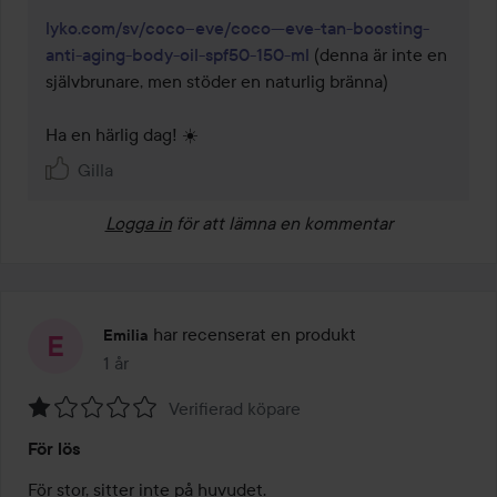
lyko.com/sv/coco--eve/coco---eve-tan-boosting-
anti-aging-body-oil-spf50-150-ml
 (denna är inte en 
självbrunare, men stöder en naturlig bränna)

Ha en härlig dag! ☀️
Gilla
Logga in
för att lämna en kommentar
har recenserat en produkt
Emilia
1 år
Inlägget skapades 1 år
Verifierad köpare
Betyg:
För lös
1
av
För stor, sitter inte på huvudet.