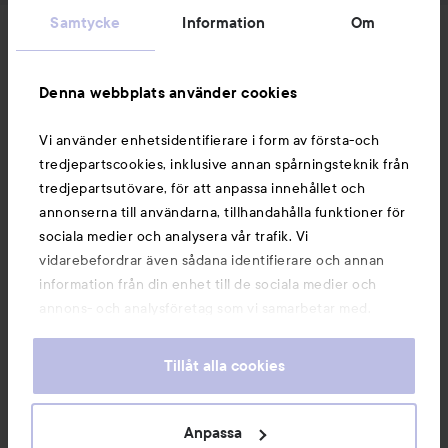
Samtycke
Information
Om
Nyheter och erbjudanden
Denna webbplats använder cookies
Följ oss
Vi använder enhetsidentifierare i form av första-och
tredjepartscookies, inklusive annan spårningsteknik från
Kundservice
tredjepartsutövare, för att anpassa innehållet och
annonserna till användarna, tillhandahålla funktioner för
sociala medier och analysera vår trafik. Vi
Information
vidarebefordrar även sådana identifierare och annan
information från din enhet till de sociala medier och
annons- och analysföretag som vi samarbetar med.
Du kanske också gillar
Dessa kan i sin tur kombinera informationen med annan
information som du har tillhandahållit eller som de har
Tillåt alla cookies
samlat in när du har använt deras tjänster. Du godkänner
våra cookies vid fortsatt användande av vår webbplats.
För information om hur du kan ändra inställningarna för
Anpassa