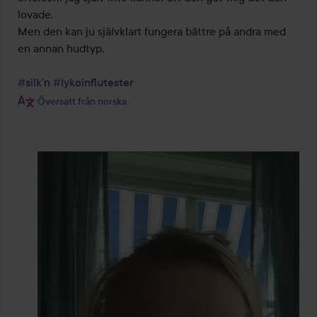
lovade. 

Men den kan ju självklart fungera bättre på andra med 
en annan hudtyp. 

#silk
’n 
#lykoinflutester
Översatt från norska