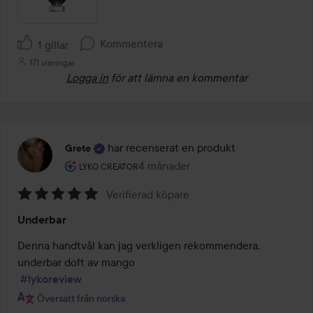
Kommentera
1 gillar
171 visningar
Logga in
för att lämna en kommentar
har recenserat en produkt
Grete
Användarens roll: Lyko Creator.
4 månader
Inlägget skapades 4 månader
LYKO CREATOR
Verifierad köpare
Betyg:
Underbar
5
av
Denna handtvål kan jag verkligen rekommendera, 
5
underbar doft av mango

#lykoreview
Översatt från norska