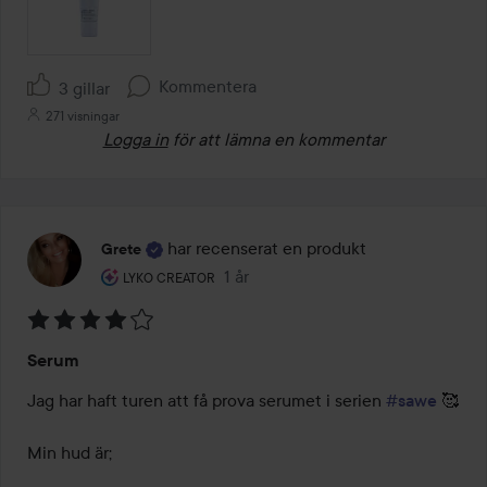
Kommentera
3 gillar
271 visningar
Logga in
för att lämna en kommentar
har recenserat en produkt
Grete
Användarens roll: Lyko Creator.
1 år
Inlägget skapades 1 år
LYKO CREATOR
Betyg:
Serum
4
av
Jag har haft turen att få prova serumet i serien 
#sawe
 🥰

5
Min hud är;
