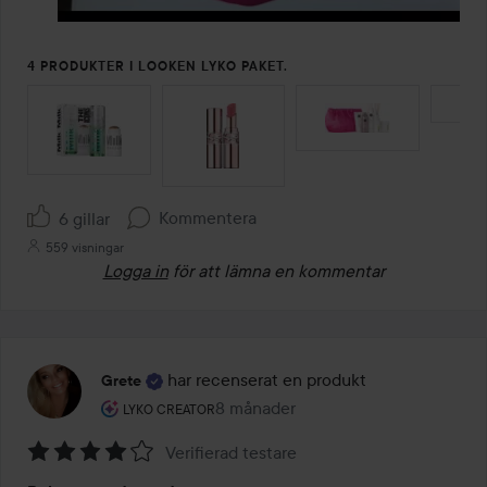
4 PRODUKTER I LOOKEN LYKO PAKET.
HOPPA ÖVER SEKTIONEN
Kommentera
6 gillar
559 visningar
Logga in
för att lämna en kommentar
har recenserat en produkt
Grete
Användarens roll: Lyko Creator.
8 månader
Inlägget skapades 8 månader
LYKO CREATOR
Verifierad testare
Betyg: