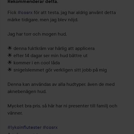
Rekommenderar detta.
4
av
Fick 
#cosrx
 för att testa, jag har aldrig använt detta 
5
märke tidigare, men jag blev nöjd. 

Jag har torr och mogen hud. 

🌟 denna fuktkräm var härlig att applicera

🌟 efter 14 dagar ser min hud bättre ut

🌟 kommer i en cool låda

🌟 snigelslemmet gör verkligen sitt jobb på mig

Denna kan användas av alla hudtyper, även de med 
aknebenägen hud. 

Mycket bra pris, så här har ni presenter till familj och 
vänner. 

#lykoinflutester
#cosrx