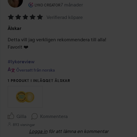
Användarens roll: Lyko Creator.
7 månader
Inlägget skapades 7 månader
LYKO CREATOR
Verifierad köpare
Betyg:
Älskar
5
av
Detta vill jag verkligen rekommendera till alla!

5
Favorit ❤️

#lykoreview
Översatt från norska
1 PRODUKT I INLÄGGET ÄLSKAR
Gilla
Kommentera
893 visningar
Logga in
för att lämna en kommentar