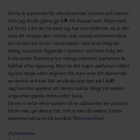
5
Detta är parfymen för alla killar/män. honom och henne. 
Och jag skulle gärna ge 6🌟 för flaskan som följer med 
på 10 ml. Lätt att ha med sig, har man bråttom, så är det 
bara att stoppa den i fickan, kan också rekommendera 
att ha den på 10 ml i necessären, men kom ihåg att 
aldrig ha parfym liggande i solsken, och kom ihåg att 
kolla under flaskorna hur många månader parfymen är 
hållbar efter öppning. Men ta det lugnt, parfymen håller 
sig bra länge efter angiven tid, men man blir beroende 
av denna och kan lätt använda upp den på 1 år🎁

Jag har inte upplevt att denna luktar dåligt på varken 
unga eller gamla, mörka eller ljusa.

Så om ni letar efter parfym till er själva eller en present 
till en vän, ge denna här, och ni kan då radera Tinder, 
damerna luktar er på avstånd 😘
#onemillion
#lykoreview