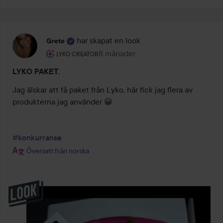
har skapat en look
Grete
Användarens roll: Lyko Creator.
8 månader
Inlägget skapades 8 månader
LYKO CREATOR
LYKO PAKET.
Jag älskar att få paket från Lyko, här fick jag flera av 
produkterna jag använder 😀 

#konkurranse
Översatt från norska