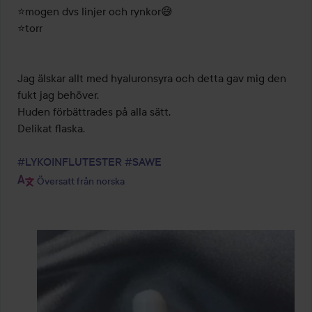
⭐️mogen dvs linjer och rynkor😅

⭐️torr

Jag älskar allt med hyaluronsyra och detta gav mig den 
fukt jag behöver. 

Huden förbättrades på alla sätt. 

Delikat flaska. 

#LYKOINFLUTESTER
#SAWE
Översatt från norska