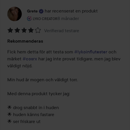
har recenserat en produkt
Grete
Användarens roll: Lyko Creator.
8 månader
Inlägget skapades 8 månader
LYKO CREATOR
Verifierad testare
Betyg:
Rekommenderas
4
av
Fick hem detta för att testa som 
#lykoinflutester
 och 
5
märket 
#cosrx
 har jag inte provat tidigare, men jag blev 
väldigt nöjd. 

Min hud är mogen och väldigt torr. 

Med denna produkt tycker jag:

🌟 drog snabbt in i huden

🌟 huden känns fastare

🌟 ser friskare ut
