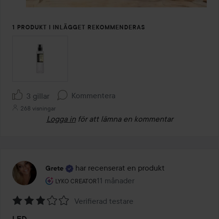
1 PRODUKT I INLÄGGET REKOMMENDERAS
Kommentera
3 gillar
268 visningar
Logga in
för att lämna en kommentar
har recenserat en produkt
Grete
Användarens roll: Lyko Creator.
11 månader
Inlägget skapades 11 månader
LYKO CREATOR
Verifierad testare
Betyg:
LED