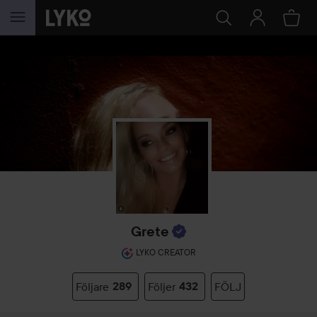
HOPPA TILL INNEHÅLLET
Grete
LYKO CREATOR
Följare
289
Följer
432
FÖLJ