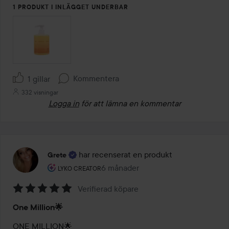
1 PRODUKT I INLÄGGET UNDERBAR
Kommentera
1 gillar
332 visningar
Logga in
för att lämna en kommentar
har recenserat en produkt
Grete
Användarens roll: Lyko Creator.
6 månader
Inlägget skapades 6 månader
LYKO CREATOR
Verifierad köpare
Betyg:
One Million🌟
5
av
ONE MILLION🌟
