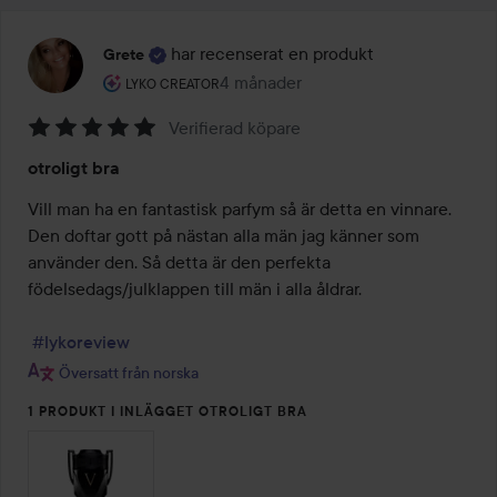
har recenserat en produkt
Grete
Användarens roll: Lyko Creator.
4 månader
Inlägget skapades 4 månader
LYKO CREATOR
Verifierad köpare
Betyg:
otroligt bra
5
av
Vill man ha en fantastisk parfym så är detta en vinnare. 
5
Den doftar gott på nästan alla män jag känner som 
använder den. Så detta är den perfekta 
födelsedags/julklappen till män i alla åldrar.

#lykoreview
Översatt från norska
1 PRODUKT I INLÄGGET OTROLIGT BRA