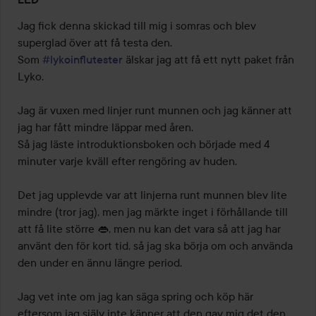
3
av
Jag fick denna skickad till mig i somras och blev 
5
superglad över att få testa den.

Som 
#lykoinflutester
 älskar jag att få ett nytt paket från 
Lyko. 

Jag är vuxen med linjer runt munnen och jag känner att 
jag har fått mindre läppar med åren. 

Så jag läste introduktionsboken och började med 4 
minuter varje kväll efter rengöring av huden. 

Det jag upplevde var att linjerna runt munnen blev lite 
mindre (tror jag), men jag märkte inget i förhållande till 
att få lite större 👄, men nu kan det vara så att jag har 
använt den för kort tid, så jag ska börja om och använda 
den under en ännu längre period. 

Jag vet inte om jag kan säga spring och köp här 
eftersom jag själv inte känner att den gav mig det den 