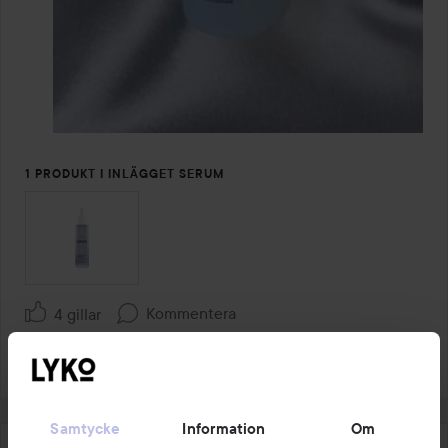
1 PRODUKT I INLÄGGET SERUM
Kommentera
4 gillar
496 visningar
Logga in
för att lämna en kommentar
Samtycke
Information
Om