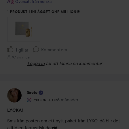
Översatt från norska
1 PRODUKT I INLÄGGET ONE MILLION🌟
Kommentera
1 gillar
97 visningar
Logga in
för att lämna en kommentar
Grete
Användarens roll: Lyko Creator.
6 månader
Inlägget skapades 6 månader
LYKO CREATOR
LYCKA!
Sms från posten om ett nytt paket från LYKO, då blir det 
alltid en fantastisk dag❤️
