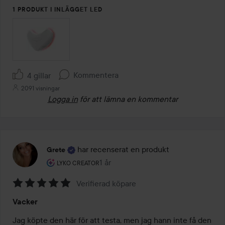
1 PRODUKT I INLÄGGET LED
Kommentera
4 gillar
2091 visningar
Logga in
för att lämna en kommentar
har recenserat en produkt
Grete
Användarens roll: Lyko Creator.
1 år
Inlägget skapades 1 år
LYKO CREATOR
Verifierad köpare
Betyg:
Vacker
5
av
Jag köpte den här för att testa, men jag hann inte få den 