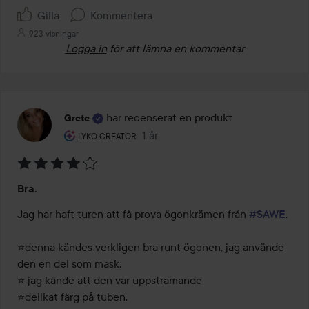
Gilla
Kommentera
923 visningar
Logga in
för att lämna en kommentar
har recenserat en produkt
Grete
Användarens roll: Lyko Creator.
1 år
Inlägget skapades 1 år
LYKO CREATOR
Betyg:
Bra.
4
av
Jag har haft turen att få prova ögonkrämen från 
#SAWE
. 

5
⭐️denna kändes verkligen bra runt ögonen, jag använde 
den en del som mask. 

⭐️ jag kände att den var uppstramande 

⭐️delikat färg på tuben. 
