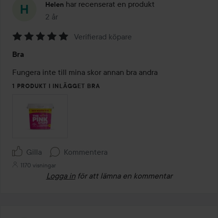
har recenserat en produkt
Helen
2 år
Inlägget skapades 2 år
Verifierad köpare
Betyg:
Bra
5
av
Fungera inte till mina skor annan bra andra 
5
1 PRODUKT I INLÄGGET BRA
Gilla
Kommentera
1170 visningar
Logga in
för att lämna en kommentar