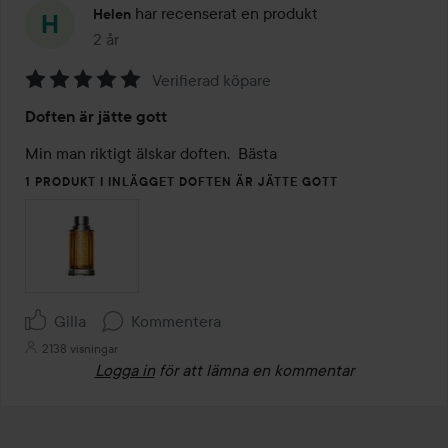
har recenserat en produkt
Helen
2 år
Inlägget skapades 2 år
Verifierad köpare
Betyg:
Doften är jätte gott
5
av
Min man riktigt älskar doften.  Bästa 
5
1 PRODUKT I INLÄGGET DOFTEN ÄR JÄTTE GOTT
Gilla
Kommentera
2138 visningar
Logga in
för att lämna en kommentar