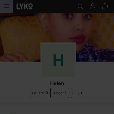
HOPPA TILL INNEHÅLLET
Helen
Följare
0
Följer
1
FÖLJ