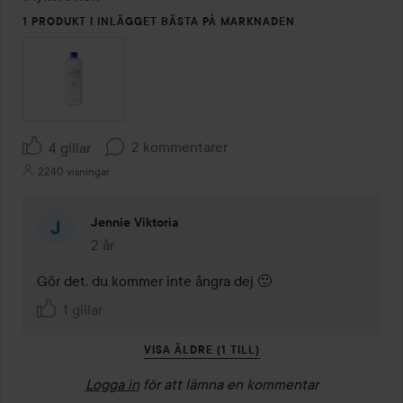
1 PRODUKT I INLÄGGET BÄSTA PÅ MARKNADEN
2 kommentarer
4 gillar
2240 visningar
Jennie Viktoria
2 år
Kommentaren lades 2 år
Gör det, du kommer inte ångra dej 🙂
1 gillar
VISA ÄLDRE (1 TILL)
Logga in
för att lämna en kommentar