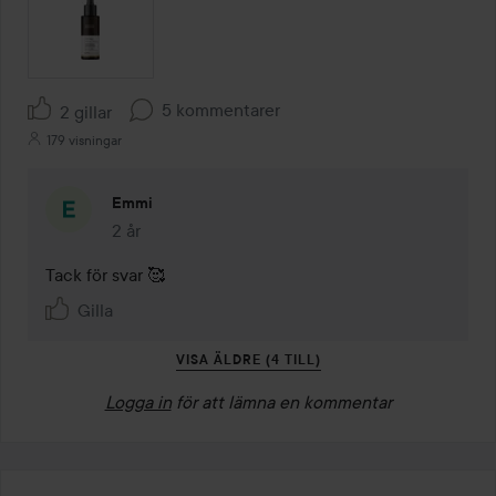
5 kommentarer
2 gillar
179 visningar
Emmi
2 år
Kommentaren lades 2 år
Tack för svar 🥰
Gilla
VISA ÄLDRE (4 TILL)
Logga in
för att lämna en kommentar