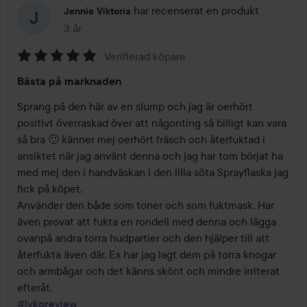
har recenserat en produkt
Jennie Viktoria
3 år
Inlägget skapades 3 år
Verifierad köpare
Betyg:
Bästa på marknaden
5
av
Sprang på den här av en slump och jag är oerhört 
5
positivt överraskad över att någonting så billigt kan vara 
så bra 🙂 känner mej oerhört fräsch och återfuktad i 
ansiktet när jag använt denna och jag har tom börjat ha 
med mej den i handväskan i den lilla söta Sprayflaska jag 
fick på köpet.

Använder den både som toner och som fuktmask. Har 
även provat att fukta en rondell med denna och lägga 
ovanpå andra torra hudpartier och den hjälper till att 
återfukta även där. Ex har jag lagt dem på torra knogar 
och armbågar och det känns skönt och mindre irriterat 
#lykoreview