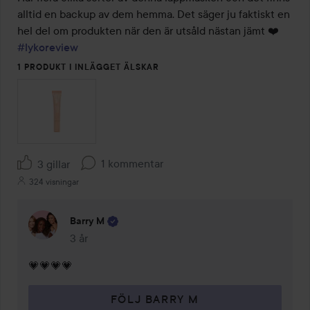
5
alltid en backup av dem hemma. Det säger ju faktiskt en 
hel del om produkten när den är utsåld nästan jämt ❤️
#lykoreview
1 PRODUKT I INLÄGGET ÄLSKAR
1 kommentar
3 gillar
324 visningar
Barry M
3 år
Kommentaren lades 3 år
💗💗💗💗
FÖLJ BARRY M