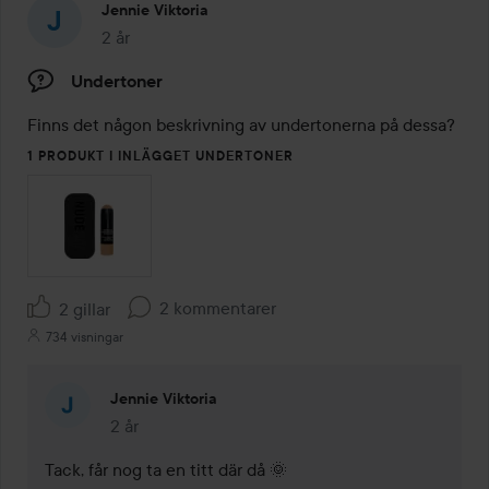
Jennie Viktoria
2 år
Inlägget skapades 2 år
Undertoner
Finns det någon beskrivning av undertonerna på dessa?
1 PRODUKT I INLÄGGET UNDERTONER
2 kommentarer
2 gillar
734 visningar
Jennie Viktoria
2 år
Kommentaren lades 2 år
Tack, får nog ta en titt där då 🌞