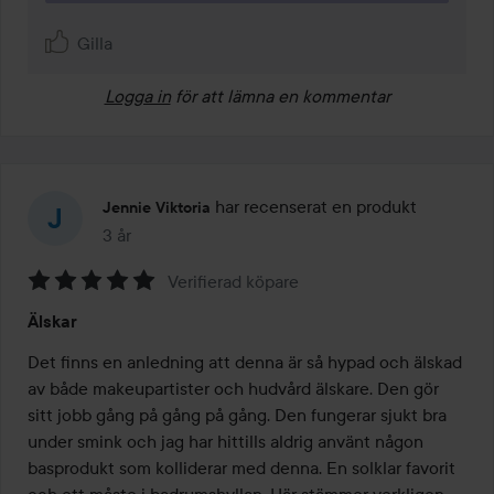
Gilla
Logga in
för att lämna en kommentar
har recenserat en produkt
Jennie Viktoria
3 år
Inlägget skapades 3 år
Verifierad köpare
Betyg:
Älskar
5
av
Det finns en anledning att denna är så hypad och älskad 
5
av både makeupartister och hudvård älskare. Den gör 
sitt jobb gång på gång på gång. Den fungerar sjukt bra 
under smink och jag har hittills aldrig använt någon 
basprodukt som kolliderar med denna. En solklar favorit 
och ett måste i badrumshyllan. Här stämmer verkligen 