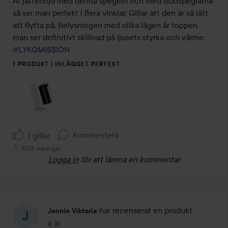
Är jättenöjd med denna spegeln och med sidospeglarna 
5
så ser man perfekt i flera vinklar. Gillar att den är så lätt 
att flytta på. Belysningen med olika lägen är toppen, 
man ser definitivt skillnad på ljusets styrka och värme. 
#LYKOMISSION
1 PRODUKT I INLÄGGET PERFEKT
Kommentera
1 gillar
5012 visningar
Logga in
för att lämna en kommentar
har recenserat en produkt
Jennie Viktoria
4 år
Inlägget skapades 4 år