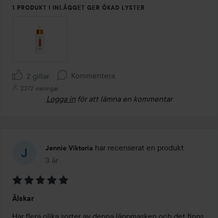
1 PRODUKT I INLÄGGET GER ÖKAD LYSTER
Kommentera
2 gillar
2372 visningar
Logga in
för att lämna en kommentar
har recenserat en produkt
Jennie Viktoria
3 år
Inlägget skapades 3 år
Betyg:
Älskar
5
av
Har flera olika sorter av denna läppmasken och det finns 