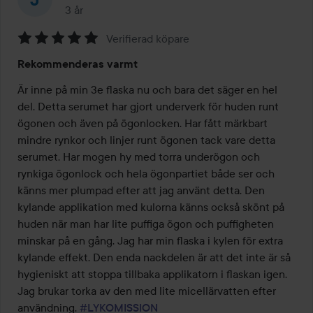
3 år
Inlägget skapades 3 år
Verifierad köpare
Betyg:
Rekommenderas varmt
5
av
Är inne på min 3e flaska nu och bara det säger en hel 
5
del. Detta serumet har gjort underverk för huden runt 
ögonen och även på ögonlocken. Har fått märkbart 
mindre rynkor och linjer runt ögonen tack vare detta 
serumet. Har mogen hy med torra underögon och 
rynkiga ögonlock och hela ögonpartiet både ser och 
känns mer plumpad efter att jag använt detta. Den 
kylande applikation med kulorna känns också skönt på 
huden när man har lite puffiga ögon och puffigheten 
minskar på en gång. Jag har min flaska i kylen för extra 
kylande effekt. Den enda nackdelen är att det inte är så 
hygieniskt att stoppa tillbaka applikatorn i flaskan igen. 
Jag brukar torka av den med lite micellärvatten efter 
användning. 
#LYKOMISSION