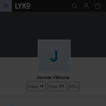
HOPPA TILL INNEHÅLLET
Jennie Viktoria
Följare
13
Följer
171
FÖLJ