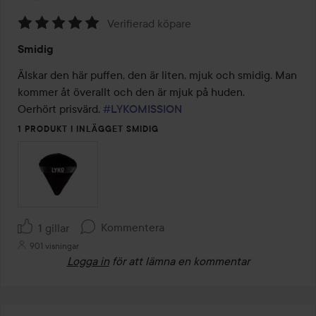
Verifierad köpare
Betyg:
Smidig
5
av
Älskar den här puffen, den är liten, mjuk och smidig. Man 
5
kommer åt överallt och den är mjuk på huden.

Oerhört prisvärd. 
#LYKOMISSION
1 PRODUKT I INLÄGGET SMIDIG
Kommentera
1 gillar
901 visningar
Logga in
för att lämna en kommentar