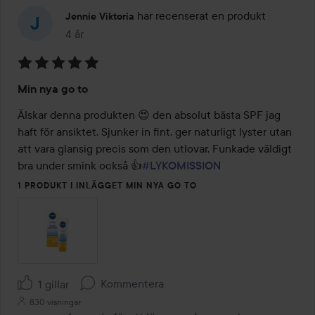
har recenserat en produkt
Jennie Viktoria
4 år
Inlägget skapades 4 år
Betyg:
Min nya go to
5
av
Älskar denna produkten 😍 den absolut bästa SPF jag 
5
haft för ansiktet. Sjunker in fint, ger naturligt lyster utan 
att vara glansig precis som den utlovar. Funkade väldigt 
bra under smink också 👍
#LYKOMISSION
1 PRODUKT I INLÄGGET MIN NYA GO TO
Kommentera
1 gillar
830 visningar