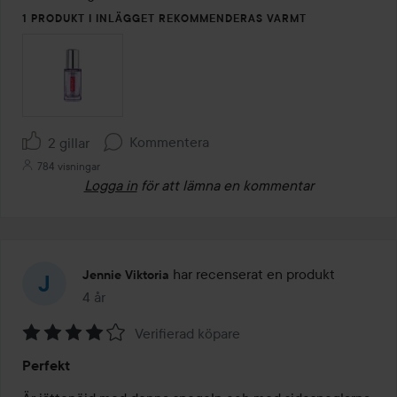
1 PRODUKT I INLÄGGET REKOMMENDERAS VARMT
Kommentera
2 gillar
784 visningar
Logga in
för att lämna en kommentar
har recenserat en produkt
Jennie Viktoria
4 år
Inlägget skapades 4 år
Verifierad köpare
Betyg:
Perfekt
4
av