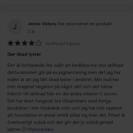
har recenserat en produkt
Jennie Viktoria
3 år
Inlägget skapades 3 år
Verifierad köpare
Betyg:
Ger ökad lyster
4
av
Det är fortfarande lite svårt att bedöma hur stor skillnad 
5
detta serumet gör på ex pigmentering men det jag har 
märkt är att jag fått ökad lyster i ansiktet. Min hud har 
inte reagerat negativt på något sätt och det luktar 
fräscht till skillnad från en del andra vitamin C serum. 
Det har även fungerat bra tillsammans med övriga 
produkter i min Hudvårds rutin och jag har inte upplevt 
att foundation el annat smink pillar sig över det. Priset är 
överkomligt också och det gör det ju också genast 
bättre 🙂 
#lykoreview