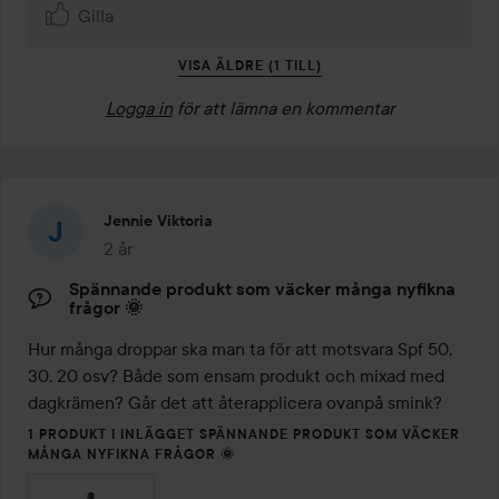
Gilla
VISA ÄLDRE (1 TILL)
Logga in
för att lämna en kommentar
Jennie Viktoria
2 år
Inlägget skapades 2 år
Spännande produkt som väcker många nyfikna
frågor 🌞
Hur många droppar ska man ta för att motsvara Spf 50, 
30, 20 osv? Både som ensam produkt och mixad med 
dagkrämen? Går det att återapplicera ovanpå smink? 
1 PRODUKT I INLÄGGET SPÄNNANDE PRODUKT SOM VÄCKER
MÅNGA NYFIKNA FRÅGOR 🌞