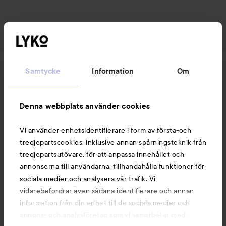
Nyheter och erbjudanden
Samtycke
Information
Om
Följ oss
Denna webbplats använder cookies
Vi använder enhetsidentifierare i form av första-och
Kundservice
tredjepartscookies, inklusive annan spårningsteknik från
tredjepartsutövare, för att anpassa innehållet och
annonserna till användarna, tillhandahålla funktioner för
Information
sociala medier och analysera vår trafik. Vi
vidarebefordrar även sådana identifierare och annan
information från din enhet till de sociala medier och
Du kanske också gillar
annons- och analysföretag som vi samarbetar med.