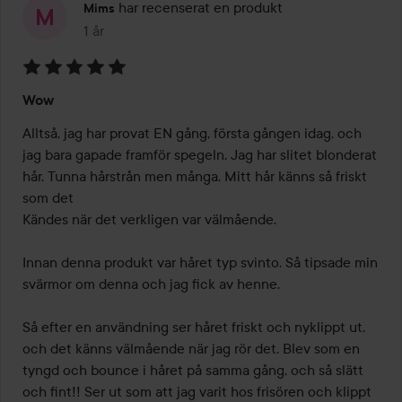
har recenserat en produkt
Mims
1 år
Inlägget skapades 1 år
Betyg:
Wow
5
av
Alltså, jag har provat EN gång, första gången idag, och 
5
jag bara gapade framför spegeln. Jag har slitet blonderat 
hår. Tunna hårstrån men många. Mitt hår känns så friskt 
som det

Kändes när det verkligen var välmående. 

Innan denna produkt var håret typ svinto. Så tipsade min 
svärmor om denna och jag fick av henne. 

Så efter en användning ser håret friskt och nyklippt ut, 
och det känns välmående när jag rör det. Blev som en 
tyngd och bounce i håret på samma gång, och så slätt 
och fint!! Ser ut som att jag varit hos frisören och klippt 