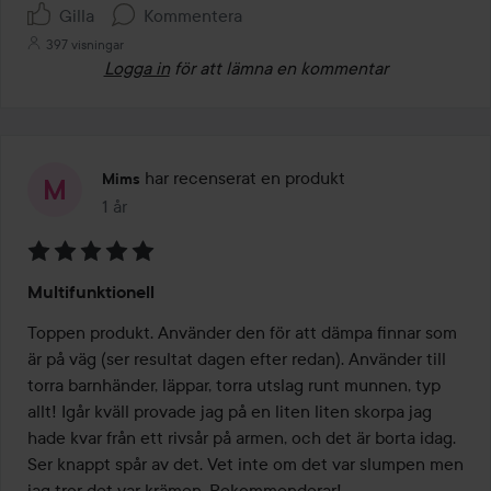
Gilla
Kommentera
397 visningar
Logga in
för att lämna en kommentar
har recenserat en produkt
Mims
1 år
Inlägget skapades 1 år
Betyg:
Multifunktionell
5
av
Toppen produkt. Använder den för att dämpa finnar som 
5
är på väg (ser resultat dagen efter redan). Använder till 
torra barnhänder, läppar, torra utslag runt munnen, typ 
allt! Igår kväll provade jag på en liten liten skorpa jag 
hade kvar från ett rivsår på armen, och det är borta idag. 
Ser knappt spår av det. Vet inte om det var slumpen men 
jag tror det var krämen. Rekommenderar!