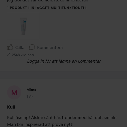
1 PRODUKT I INLÄGGET MULTIFUNKTIONELL
Gilla
Kommentera
2548 visningar
Logga in
för att lämna en kommentar
Mims
1 år
Inlägget skapades 1 år
Kul!
Kul läsning! Älskar sånt här, trender med hår och smink! 
Man blir inspirerad att prova nytt!