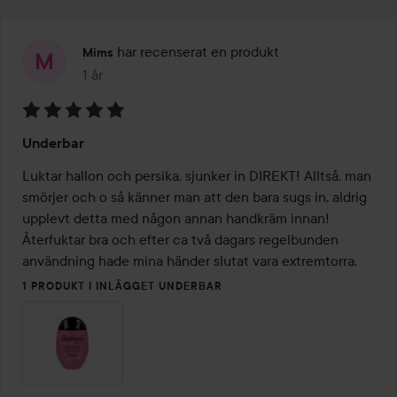
har recenserat en produkt
Mims
1 år
Inlägget skapades 1 år
Betyg:
Underbar
5
av
Luktar hallon och persika, sjunker in DIREKT! Alltså, man 
5
smörjer och o så känner man att den bara sugs in, aldrig 
upplevt detta med någon annan handkräm innan! 
Återfuktar bra och efter ca två dagars regelbunden 
användning hade mina händer slutat vara extremtorra.
1 PRODUKT I INLÄGGET UNDERBAR