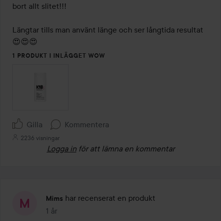
bort allt slitet!!! 

Längtar tills man använt länge och ser långtida resultat 
😍😍😍
1 PRODUKT I INLÄGGET WOW
Gilla
Kommentera
2236 visningar
Logga in
för att lämna en kommentar
har recenserat en produkt
Mims
1 år
Inlägget skapades 1 år