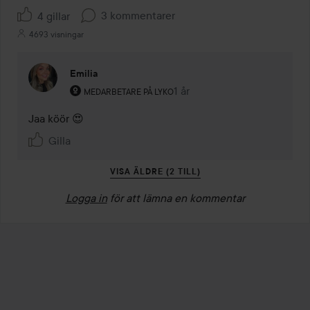
3 kommentarer
4 gillar
4693 visningar
Emilia
Användarens roll: Medarbetare på Lyko.
1 år
Kommentaren lades 1 år
MEDARBETARE PÅ LYKO
Jaa köör 😍
Gilla
VISA ÄLDRE (2 TILL)
Logga in
för att lämna en kommentar