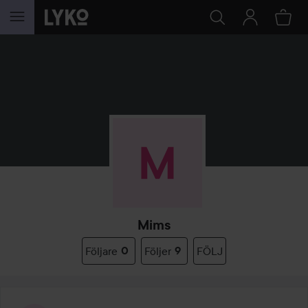
HOPPA TILL INNEHÅLLET
Mims
Följare
0
Följer
9
FÖLJ