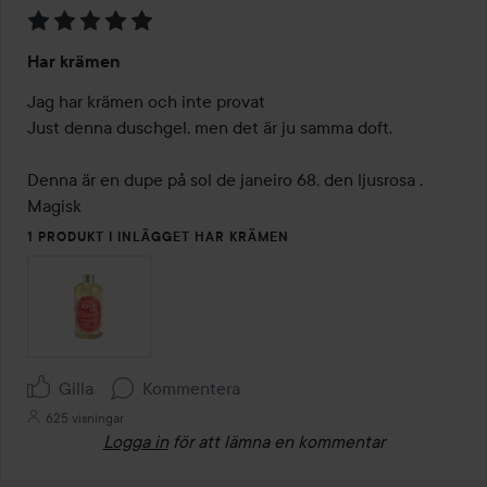
Betyg:
Har krämen
5
av
Jag har krämen och inte provat 

5
Just denna duschgel, men det är ju samma doft.

Denna är en dupe på sol de janeiro 68, den ljusrosa . 
Magisk
1 PRODUKT I INLÄGGET HAR KRÄMEN
Gilla
Kommentera
625 visningar
Logga in
för att lämna en kommentar