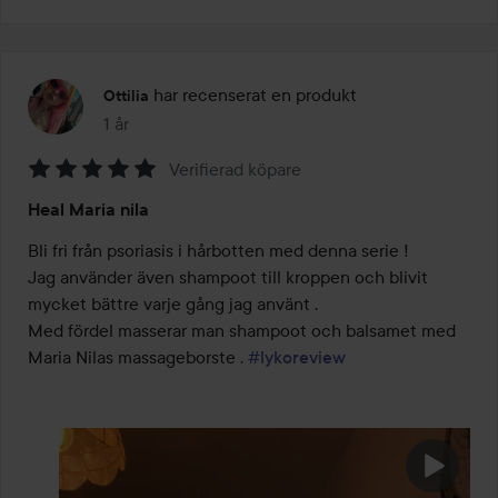
har recenserat en produkt
Ottilia
1 år
Inlägget skapades 1 år
Verifierad köpare
Betyg:
Heal Maria nila
5
av
Bli fri från psoriasis i hårbotten med denna serie ! 

5
Jag använder även shampoot till kroppen och blivit 
mycket bättre varje gång jag använt . 

Med fördel masserar man shampoot och balsamet med 
Maria Nilas massageborste . 
#lykoreview