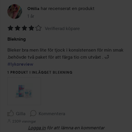
har recenserat en produkt
Ottilia
1 år
Inlägget skapades 1 år
Verifierad köpare
Betyg:
Blekning
4
av
Bleker bra men lite för tjock i konsistensen för min smak 
5
.behövde två paket för att färga tio cm utväxt . 🛁  
#lykoreview
1 PRODUKT I INLÄGGET BLEKNING
Gilla
Kommentera
2309 visningar
Logga in
för att lämna en kommentar