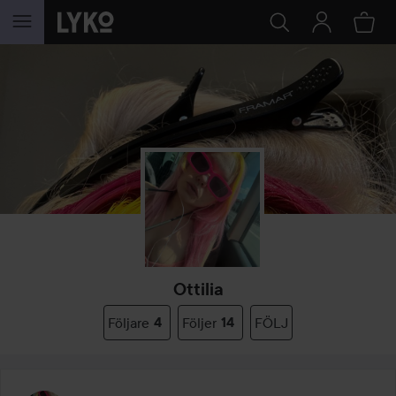
HOPPA TILL INNEHÅLLET
Ottilia
Följare
4
Följer
14
FÖLJ