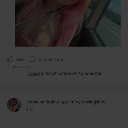
Gilla
Kommentera
32 visningar
Logga in
för att lämna en kommentar
har laddat upp en ny omslagsbild
Ottilia
1 år
Inlägget skapades 1 år