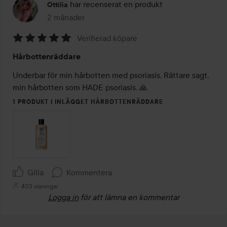
har recenserat en produkt
Ottilia
2 månader
Inlägget skapades 2 månader
Verifierad köpare
Betyg:
Hårbottenräddare
5
av
Underbar för min hårbotten med psoriasis. Rättare sagt, 
5
1 PRODUKT I INLÄGGET HÅRBOTTENRÄDDARE
Gilla
Kommentera
403 visningar
Logga in
för att lämna en kommentar