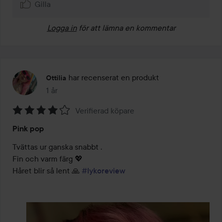
Gilla
Logga in
för att lämna en kommentar
har recenserat en produkt
Ottilia
1 år
Inlägget skapades 1 år
Verifierad köpare
Betyg:
Pink pop
4
av
Tvättas ur ganska snabbt . 

5
Fin och varm färg 💖

Håret blir så lent 🙏 
#lykoreview