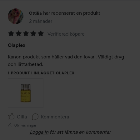
har recenserat en produkt
Ottilia
2 månader
Inlägget skapades 2 månader
Verifierad köpare
Betyg:
Olaplex
5
av
Kanon produkt som håller vad den lovar . Väldigt dryg 
5
och lättarbetad. 
1 PRODUKT I INLÄGGET OLAPLEX
Gilla
Kommentera
1061 visningar
Logga in
för att lämna en kommentar