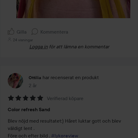
Gilla
Kommentera
24 visningar
Logga in
för att lämna en kommentar
har recenserat en produkt
Ottilia
2 år
Inlägget skapades 2 år
Verifierad köpare
Betyg:
Color refresh Sand
5
av
Blev nöjd med resultatet:) Håret luktar gott och blev 
5
väldigt lent . 

Före och efter bild . 
#lykoreview