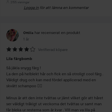
2155 visningar
Logga in
för att lämna en kommentar
har recenserat en produkt
Ottilia
1 år
Inlägget skapades 1 år
Verifierad köpare
Betyg:
Lila färgbomb
4
av
Så jäkla snygg färg ! 

5
La den på helblekt hår och fick en så otroligt cool färg . 
Väldigt dryg och kan med fördel applicerad med en 
skvätt schampoo 👌🏻

Minus är att den inte tvättas ur jämt vilket gör att håret 
ser väldigt tråkigt ut veckorna det tvättas ur samt man 
får bleka ur resterna som är kvar . Vill man va lila på 