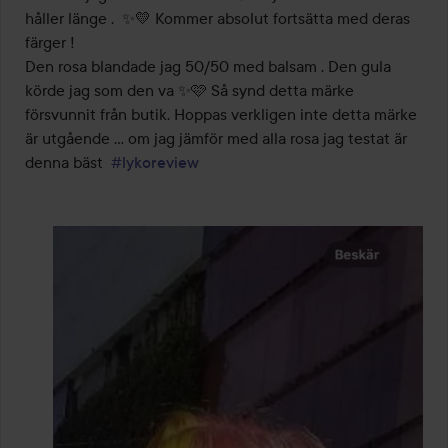
5
håller länge .  ✨💛 Kommer absolut fortsätta med deras 
färger ! 

Den rosa blandade jag 50/50 med balsam . Den gula 
körde jag som den va ✨🩷 Så synd detta märke 
försvunnit från butik. Hoppas verkligen inte detta märke 
är utgående … om jag jämför med alla rosa jag testat är 
denna bäst  
#lykoreview