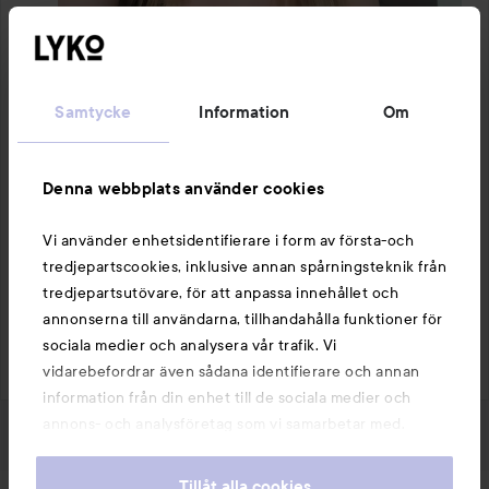
Samtycke
Information
Om
1 PRODUKT I INLÄGGET COLOR REFRESH SAND
Denna webbplats använder cookies
Vi använder enhetsidentifierare i form av första-och
tredjepartscookies, inklusive annan spårningsteknik från
tredjepartsutövare, för att anpassa innehållet och
Kommentera
22 gillar
annonserna till användarna, tillhandahålla funktioner för
19648 visningar
sociala medier och analysera vår trafik. Vi
Logga in
för att lämna en kommentar
vidarebefordrar även sådana identifierare och annan
information från din enhet till de sociala medier och
annons- och analysföretag som vi samarbetar med.
Dessa kan i sin tur kombinera informationen med annan
information som du har tillhandahållit eller som de har
Tillåt alla cookies