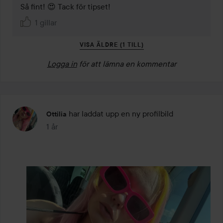
Så fint! 😍 Tack för tipset! 
1 gillar
VISA ÄLDRE (1 TILL)
Logga in
för att lämna en kommentar
har laddat upp en ny profilbild
Ottilia
1 år
Inlägget skapades 1 år