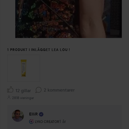
1 PRODUKT I INLÄGGET LEA LOU !
2 kommentarer
12 gillar
2818 visningar
ElliR
Användarens roll: Lyko Creator.
1 år
Kommentaren lades 1 år
LYKO CREATOR