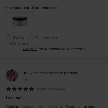
1 PRODUKT I INLÄGGET PINK POP
Kommentera
8 gillar
6976 visningar
Logga in
för att lämna en kommentar
har recenserat en produkt
Ottilia
1 år
Inlägget skapades 1 år
Verifierad köpare
Betyg:
Lea Lou !
5
av
Glad att jag testa detta märke , blir jämt resultat som 