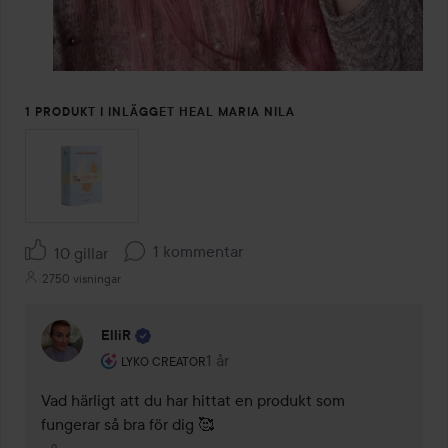
1 PRODUKT I INLÄGGET HEAL MARIA NILA
1 kommentar
10 gillar
2750 visningar
ElliR
Användarens roll: Lyko Creator.
1 år
Kommentaren lades 1 år
LYKO CREATOR
Vad härligt att du har hittat en produkt som 
fungerar så bra för dig 🥰