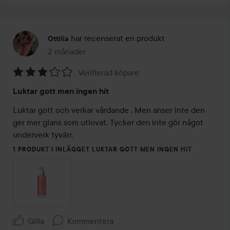
har recenserat en produkt
Ottilia
2 månader
Inlägget skapades 2 månader
Verifierad köpare
Betyg:
Luktar gott men ingen hit
3
av
Luktar gott och verkar vårdande . Men anser inte den 
5
ger mer glans som utlovat. Tycker den inte gör något 
underverk tyvärr. 
1 PRODUKT I INLÄGGET LUKTAR GOTT MEN INGEN HIT
Gilla
Kommentera