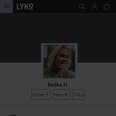
HOPPA TILL INNEHÅLLET
Relika H.
Följare
1
Följer
0
FÖLJ