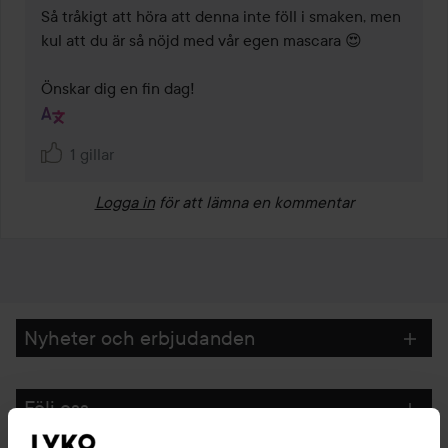
Så tråkigt att höra att denna inte föll i smaken, men 
kul att du är så nöjd med vår egen mascara 😍

Önskar dig en fin dag!
1 gillar
Logga in
för att lämna en kommentar
Nyheter och erbjudanden
Följ oss