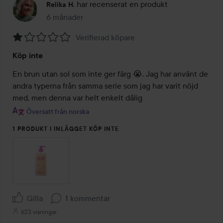
har recenserat en produkt
Relika H.
6 månader
Inlägget skapades 6 månader
Verifierad köpare
Betyg:
Köp inte
1
av
En brun utan sol som inte ger färg 😭. Jag har använt de 
5
andra typerna från samma serie som jag har varit nöjd 
Översatt från norska
1 PRODUKT I INLÄGGET KÖP INTE
Gilla
1 kommentar
623 visningar