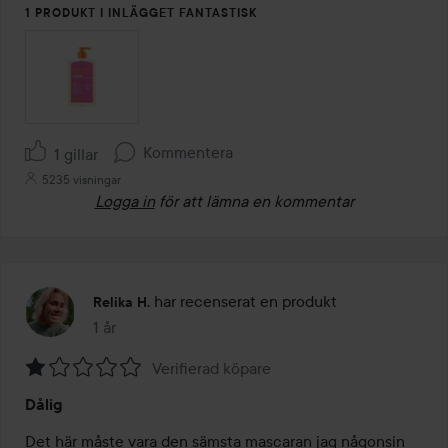
1 PRODUKT I INLÄGGET FANTASTISK
Kommentera
1 gillar
5235 visningar
Logga in
för att lämna en kommentar
har recenserat en produkt
Relika H.
1 år
Inlägget skapades 1 år
Verifierad köpare
Betyg:
Dålig
1
av
Det här måste vara den sämsta mascaran jag någonsin 