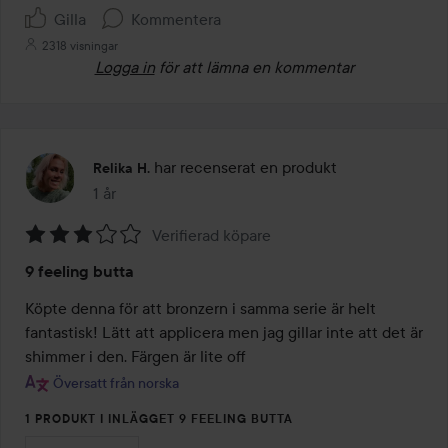
Gilla
Kommentera
2318 visningar
Logga in
för att lämna en kommentar
har recenserat en produkt
Relika H.
1 år
Inlägget skapades 1 år
Verifierad köpare
Betyg:
9 feeling butta
3
av
Köpte denna för att bronzern i samma serie är helt 
5
fantastisk! Lätt att applicera men jag gillar inte att det är 
shimmer i den. Färgen är lite off
Översatt från norska
1 PRODUKT I INLÄGGET 9 FEELING BUTTA