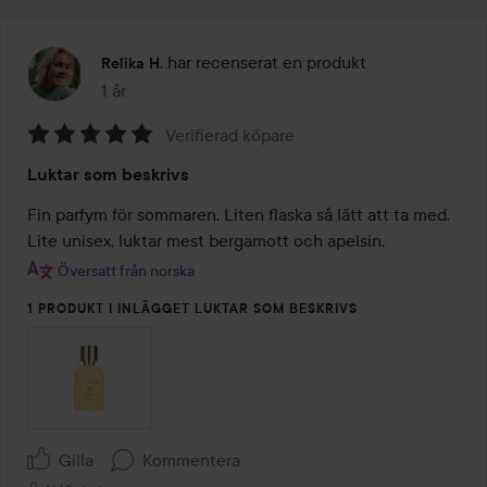
har recenserat en produkt
Relika H.
1 år
Inlägget skapades 1 år
Verifierad köpare
Betyg:
Luktar som beskrivs
5
av
Fin parfym för sommaren. Liten flaska så lätt att ta med. 
5
Lite unisex, luktar mest bergamott och apelsin.
Översatt från norska
1 PRODUKT I INLÄGGET LUKTAR SOM BESKRIVS
Gilla
Kommentera