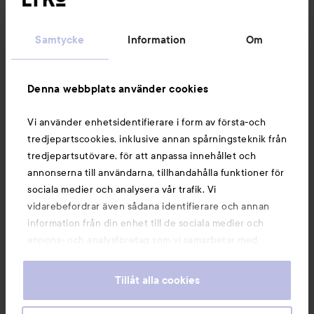
Kundservice
Samtycke
Information
Om
Information
Denna webbplats använder cookies
Du kanske också gillar
Vi använder enhetsidentifierare i form av första-och
tredjepartscookies, inklusive annan spårningsteknik från
tredjepartsutövare, för att anpassa innehållet och
annonserna till användarna, tillhandahålla funktioner för
sociala medier och analysera vår trafik. Vi
vidarebefordrar även sådana identifierare och annan
information från din enhet till de sociala medier och
annons- och analysföretag som vi samarbetar med.
Dessa kan i sin tur kombinera informationen med annan
information som du har tillhandahållit eller som de har
Tillåt alla cookies
samlat in när du har använt deras tjänster. Du godkänner
våra cookies vid fortsatt användande av vår webbplats.