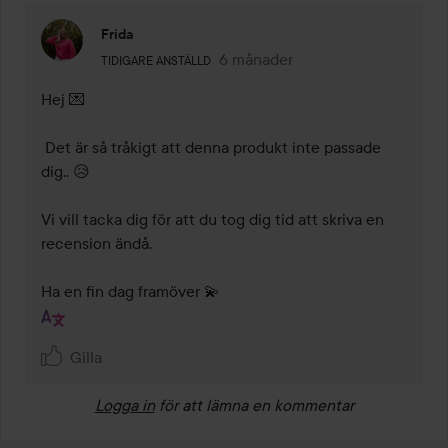
Frida
Användarens roll: Tidigare anställd.
6 månader
Kommentaren lades 6 månader
TIDIGARE ANSTÄLLD
Hej 💌

 Det är så tråkigt att denna produkt inte passade 
dig.. 😥 

Vi vill tacka dig för att du tog dig tid att skriva en 
recension ändå.  

Ha en fin dag framöver 💫
Gilla
Logga in
för att lämna en kommentar