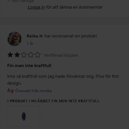
1663 visningar
Logga in
för att lämna en kommentar
har recenserat en produkt
Relika H.
1 år
Inlägget skapades 1 år
Verifierad köpare
Betyg:
Fin men inte kraftfull
2
av
Inte så kraftfull som jag hade förväntat mig. Plus för fint 
5
design.
Översatt från norska
1 PRODUKT I INLÄGGET FIN MEN INTE KRAFTFULL