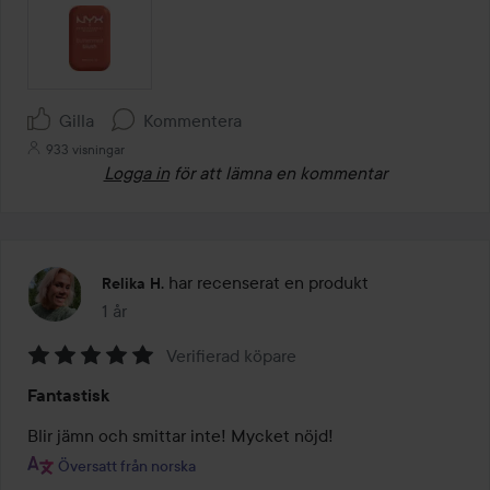
Gilla
Kommentera
933 visningar
Logga in
för att lämna en kommentar
har recenserat en produkt
Relika H.
1 år
Inlägget skapades 1 år
Verifierad köpare
Betyg:
Fantastisk
5
av
Blir jämn och smittar inte! Mycket nöjd!
5
Översatt från norska