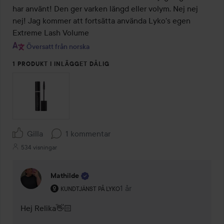
5
har använt! Den ger varken längd eller volym. Nej nej 
nej! Jag kommer att fortsätta använda Lyko's egen 
Extreme Lash Volume
Översatt från norska
1 PRODUKT I INLÄGGET DÅLIG
Gilla
1 kommentar
534 visningar
Mathilde
Användarens roll: Kundtjänst på Lyko.
1 år
Kommentaren lades 1 år
KUNDTJÄNST PÅ LYKO
Hej Relika👋🏻
