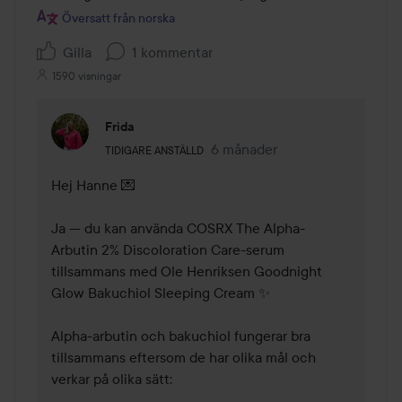
Översatt från norska
Gilla
1 kommentar
1590 visningar
Frida
Användarens roll: Tidigare anställd.
6 månader
Kommentaren lades 6 månade
TIDIGARE ANSTÄLLD
Hej Hanne 💌

Ja — du kan använda COSRX The Alpha-
Arbutin 2% Discoloration Care-serum 
tillsammans med Ole Henriksen Goodnight 
Glow Bakuchiol Sleeping Cream ✨

Alpha-arbutin och bakuchiol fungerar bra 
tillsammans eftersom de har olika mål och 
verkar på olika sätt:
