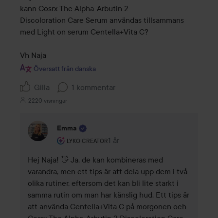
kann Cosrx The Alpha-Arbutin 2

Discoloration Care Serum användas tillsammans 
med Light on serum Centella+Vita C?

Vh Naja
Översatt från danska
Gilla
1 kommentar
2220 visningar
Emma
Användarens roll: Lyko Creator.
1 år
Kommentaren lades 1 år
LYKO CREATOR
Hej Naja! 👋 Ja, de kan kombineras med 
varandra, men ett tips är att dela upp dem i två 
olika rutiner, eftersom det kan bli lite starkt i 
samma rutin om man har känslig hud. Ett tips är 
att använda Centella+Vita C på morgonen och 
Cosrx The Alpha-Arbutin 2 Discoloration Care 