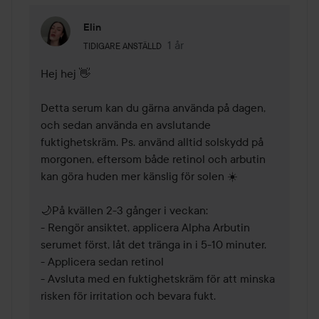
Elin
Användarens roll: Tidigare anställd.
1 år
Kommentaren lades 1 år
TIDIGARE ANSTÄLLD
Hej hej 👋

Detta serum kan du gärna använda på dagen, 
och sedan använda en avslutande 
fuktighetskräm. Ps. använd alltid solskydd på 
morgonen, eftersom både retinol och arbutin 
kan göra huden mer känslig för solen ☀️

🌙På kvällen 2-3 gånger i veckan: 

- Rengör ansiktet, applicera Alpha Arbutin 
serumet först, låt det tränga in i 5-10 minuter. 

- Applicera sedan retinol

- Avsluta med en fuktighetskräm för att minska 
risken för irritation och bevara fukt.
