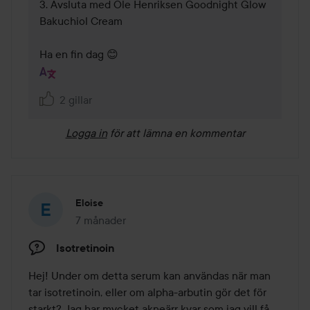
3. Avsluta med Ole Henriksen Goodnight Glow 
Bakuchiol Cream

Ha en fin dag 😊
2 gillar
Logga in
för att lämna en kommentar
Eloise
7 månader
Inlägget skapades 7 månader
Isotretinoin
Hej! Under om detta serum kan användas när man 
tar isotretinoin, eller om alpha-arbutin gör det för 
starkt? Jag har mycket akneärr kvar som jag vill få 