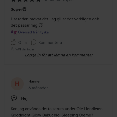
Betyg:
Super😍
5
av
Har redan provat det, jag gillar det verkligen och 
5
det passar mig 😇
Översatt från tyska
Gilla
Kommentera
1691 visningar
Logga in
för att lämna en kommentar
Hanne
6 månader
Inlägget skapades 6 månader
Hej
Kan jag använda detta serum under Ole Henriksen 
Goodnight Glow Bakuchiol Sleeping Creme?