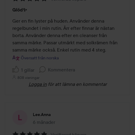
Betyg:
Glöd✨
5
av
Ger en fin lyster på huden. Använder denna 
5
regelbundet i min rutin. Ärr efter finnar är nästan 
borta. Använder denna efter en cleanser från 
samma märke. Passar utmärkt med solkrämen från 
samma märke också. Enkel rutin med 4 steg.
Översatt från norska
Kommentera
1 gillar
808 visningar
Logga in
för att lämna en kommentar
Lee.anna
6 månader
Inlägget skapades 6 månader
Verifierad köpare