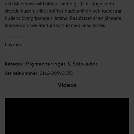
och Madecassosid bidrar samtidigt till att lugna och
skydda huden, vilket stärker hudbarriären och förbättrar
hudens övergripande tillstånd. Resultatet är en jämnare,
klarare och mer återfuktad hud med ökad lyster.
Användning:
Läs mer
Applicera på rengjord hud, jämnt över ansiktet, och undvik
området kring ögonen. För en mer intensiv effekt kan 2–3
lager appliceras vid behov. Avsluta med en passande
Pigmenteringar & Solskador
Kategori
:
fuktkräm och kom ihåg att alltid använda UV-skydd dagtid.
2162-209-0050
Artikelnummer
:
50 ml
Videos