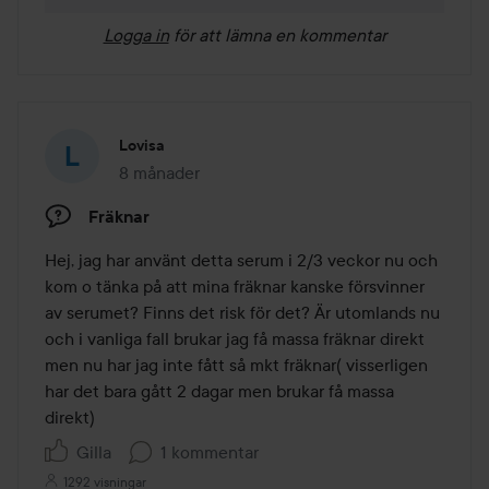
Logga in
för att lämna en kommentar
Lovisa
8 månader
Inlägget skapades 8 månader
Fräknar
Hej, jag har använt detta serum i 2/3 veckor nu och 
kom o tänka på att mina fräknar kanske försvinner 
av serumet? Finns det risk för det? Är utomlands nu 
och i vanliga fall brukar jag få massa fräknar direkt 
men nu har jag inte fått så mkt fräknar( visserligen 
har det bara gått 2 dagar men brukar få massa 
direkt)
Gilla
1 kommentar
1292 visningar