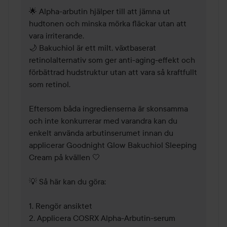
🌟 Alpha-arbutin hjälper till att jämna ut 
hudtonen och minska mörka fläckar utan att 
vara irriterande.

🌙 Bakuchiol är ett milt, växtbaserat 
retinolalternativ som ger anti-aging-effekt och 
förbättrad hudstruktur utan att vara så kraftfullt 
som retinol.

Eftersom båda ingredienserna är skonsamma 
och inte konkurrerar med varandra kan du 
enkelt använda arbutinserumet innan du 
applicerar Goodnight Glow Bakuchiol Sleeping 
Cream på kvällen 🤍

💡 Så här kan du göra:

1. Rengör ansiktet

2. Applicera COSRX Alpha-Arbutin-serum
