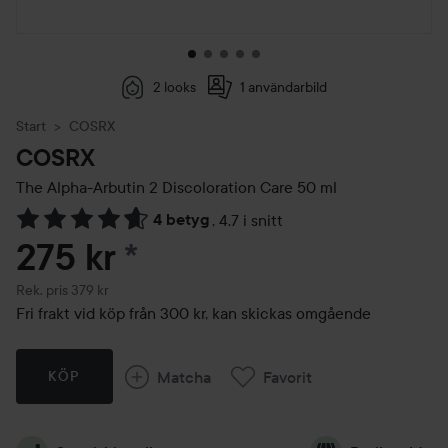
2 looks
1 användarbild
Start
COSRX
COSRX
The Alpha-Arbutin 2 Discoloration Care
50 ml
4 betyg
,
4.7 i snitt
Hoppa till Betyg & kommentarer
275 kr
*
Rekommenderat pris 379 kr
Rek. pris 379 kr
Fri frakt vid köp från 300 kr, kan skickas omgående
Matcha
Favorit
KÖP