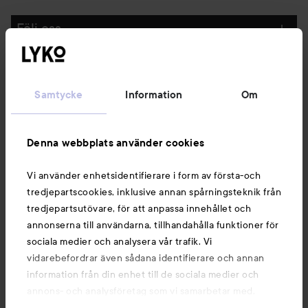
Följ oss
Kundservice
Samtycke
Information
Om
Information
Denna webbplats använder cookies
Du kanske också gillar
Vi använder enhetsidentifierare i form av första-och
tredjepartscookies, inklusive annan spårningsteknik från
tredjepartsutövare, för att anpassa innehållet och
annonserna till användarna, tillhandahålla funktioner för
sociala medier och analysera vår trafik. Vi
vidarebefordrar även sådana identifierare och annan
information från din enhet till de sociala medier och
annons- och analysföretag som vi samarbetar med.
Dessa kan i sin tur kombinera informationen med annan