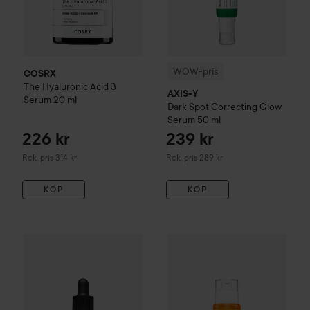
WOW-pris
COSRX
The Hyaluronic Acid 3
AXIS-Y
Serum
20 ml
Dark Spot Correcting Glow
Serum
50 ml
226 kr
239 kr
Rekommenderat pris 314 kr
Rekommenderat pris 289 kr
Rek. pris 314 kr
Rek. pris 289 kr
KÖP
KÖP
228 kr
COSRX
The Vitamin C 13 Serum
COSRX
20 ml
5 PDRN Collagen Inten
Rekommenderat pris 314 kr