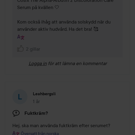
Serum på kvällen 🤍

Kom också ihåg att använda solskydd när du 
använder aktiv hudvård. Ha det bra! 🥰
2 gillar
Logga in
för att lämna en kommentar
Leahbergsli
1 år
Inlägget skapades 1 år
Fuktkräm?
Hej, ska man använda fuktkräm efter serumet?
Översatt från norska