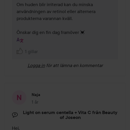
Om huden blir irriterad kan du minska 
användningen av retinol eller alternera 
produkterna varannan kväll.

Önskar dig en fin dag framöver 💓
1 gillar
Logga in
för att lämna en kommentar
Naja
1 år
Inlägget skapades 1 år
Light on serum centella + Vita C från Beauty
of Joseon
Hej, 
