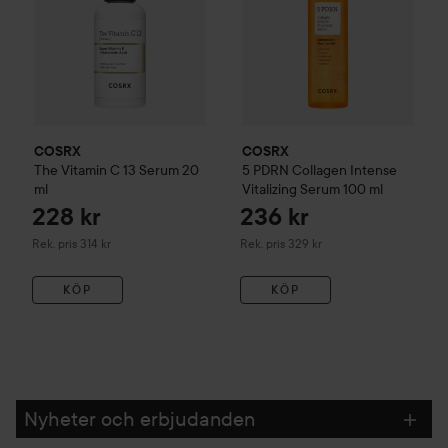
COSRX
COSRX
The Vitamin C 13 Serum
20
5 PDRN Collagen Intense
ml
Vitalizing Serum
100 ml
228 kr
236 kr
Rekommenderat pris 314 kr
Rekommenderat pris 329 kr
Rek. pris 314 kr
Rek. pris 329 kr
KÖP
KÖP
Nyheter och erbjudanden