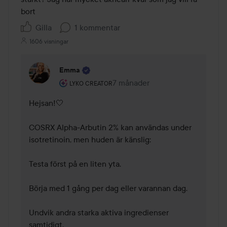
bort
Gilla
1 kommentar
1606 visningar
Emma
Användarens roll: Lyko Creator.
7 månader
Kommentaren lades 7 månader
LYKO CREATOR
Hejsan!🤍 

COSRX Alpha-Arbutin 2% kan användas under 
isotretinoin, men huden är känslig:

Testa först på en liten yta.

Börja med 1 gång per dag eller varannan dag.

Undvik andra starka aktiva ingredienser 
samtidigt.
