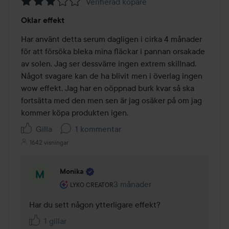
Verifierad köpare
Betyg:
Oklar effekt
3
av
Har använt detta serum dagligen i cirka 4 månader 
5
för att försöka bleka mina fläckar i pannan orsakade 
av solen. Jag ser dessvärre ingen extrem skillnad. 
Något svagare kan de ha blivit men i överlag ingen 
wow effekt. Jag har en oöppnad burk kvar så ska 
fortsätta med den men sen är jag osäker på om jag 
kommer köpa produkten igen. 
Gilla
1 kommentar
1642 visningar
Monika
Användarens roll: Lyko Creator.
3 månader
Kommentaren lades 3 månader
LYKO CREATOR
Har du sett någon ytterligare effekt? 
1 gillar