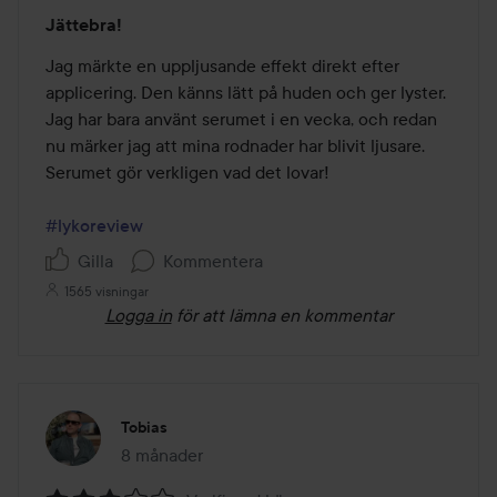
Betyg:
Jättebra!
5
av
Jag märkte en uppljusande effekt direkt efter 
5
applicering. Den känns lätt på huden och ger lyster. 
Jag har bara använt serumet i en vecka, och redan 
nu märker jag att mina rodnader har blivit ljusare. 
Serumet gör verkligen vad det lovar! 

#lykoreview
Gilla
Kommentera
1565 visningar
Logga in
för att lämna en kommentar
Tobias
8 månader
Inlägget skapades 8 månader