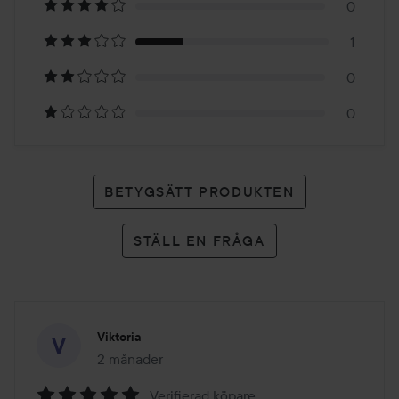
0
4
1
betyg
0
0
BETYGSÄTT PRODUKTEN
STÄLL EN FRÅGA
Viktoria
2 månader
Inlägget skapades 2 månader
Verifierad köpare