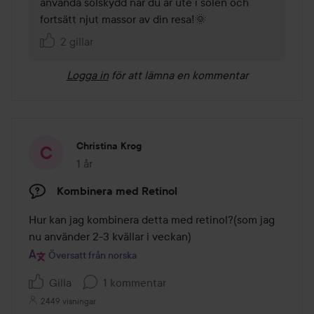
använda solskydd när du är ute i solen och 
fortsätt njut massor av din resa!🌞
2 gillar
Logga in
för att lämna en kommentar
Christina Krog
1 år
Inlägget skapades 1 år
Kombinera med Retinol
Hur kan jag kombinera detta med retinol?(som jag 
nu använder 2-3 kvällar i veckan)
Översatt från norska
Gilla
1 kommentar
2449 visningar