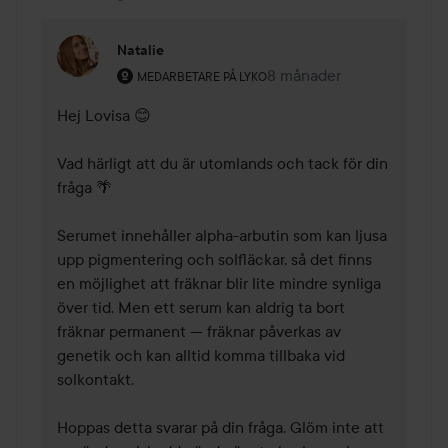
Natalie
Användarens roll: Medarbetare på Lyko.
8 månader
Kommentaren lades 8 må
MEDARBETARE PÅ LYKO
Hej Lovisa 😊

Vad härligt att du är utomlands och tack för din 
fråga 🌴

Serumet innehåller alpha-arbutin som kan ljusa 
upp pigmentering och solfläckar, så det finns 
en möjlighet att fräknar blir lite mindre synliga 
över tid. Men ett serum kan aldrig ta bort 
fräknar permanent — fräknar påverkas av 
genetik och kan alltid komma tillbaka vid 
solkontakt. 

Hoppas detta svarar på din fråga. Glöm inte att 