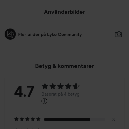
Användarbilder
Fler bilder på Lyko Community
Betyg & kommentarer
Betyg:
4.7
Baserat på 4 betyg
i
4.7
Baserat
på
3