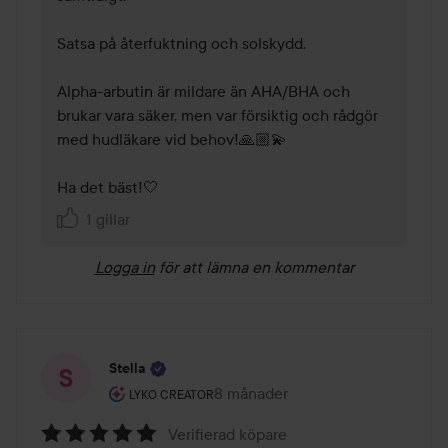
Satsa på återfuktning och solskydd.

Alpha-arbutin är mildare än AHA/BHA och 
brukar vara säker, men var försiktig och rådgör 
med hudläkare vid behov!🙏🏼💫 

Ha det bäst!🤍 
1 gillar
Logga in
för att lämna en kommentar
Stella
Användarens roll: Lyko Creator.
8 månader
Inlägget skapades 8 månader
LYKO CREATOR
Verifierad köpare