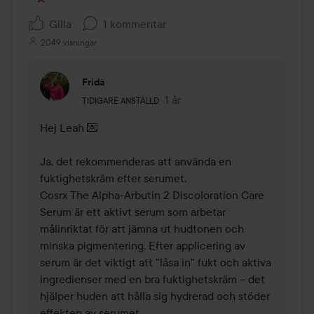
Gilla
1 kommentar
2049 visningar
Frida
Användarens roll: Tidigare anställd.
1 år
Kommentaren lades 1 år
TIDIGARE ANSTÄLLD
Hej Leah 💌

Ja, det rekommenderas att använda en 
fuktighetskräm efter serumet.

Cosrx The Alpha-Arbutin 2 Discoloration Care 
Serum är ett aktivt serum som arbetar 
målinriktat för att jämna ut hudtonen och 
minska pigmentering. Efter applicering av 
serum är det viktigt att "låsa in" fukt och aktiva 
ingredienser med en bra fuktighetskräm – det 
hjälper huden att hålla sig hydrerad och stöder 
effekten av serumet.
