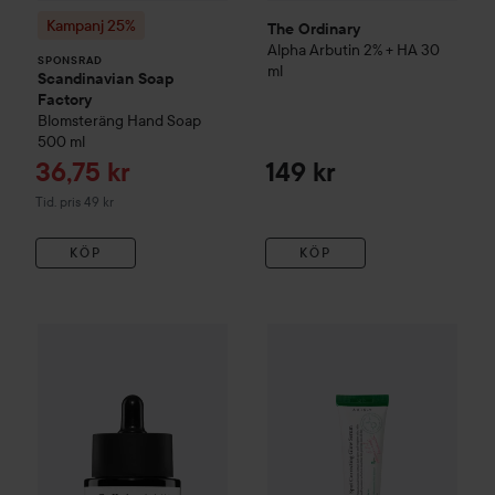
Kampanj 25%
The Ordinary
Alpha Arbutin 2% + HA
30
SPONSRAD
ml
Scandinavian Soap
Factory
Blomsteräng
Hand Soap
500 ml
Reapris
36,75 kr
149 kr
Tidigare pris 49 kr
Tid. pris 49 kr
KÖP
KÖP
226 kr
COSRX
The Hyaluronic Acid 3 Serum
WOW-pris
20 ml
AXIS-Y
Dark Spot C
Rekommenderat pris 314 kr