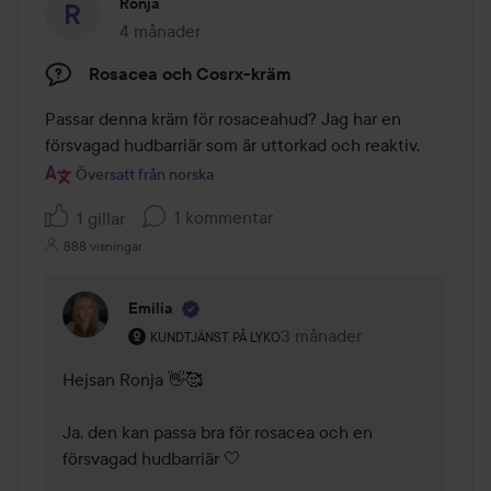
Ronja
4 månader
Inlägget skapades 4 månader
Rosacea och Cosrx-kräm
Passar denna kräm för rosaceahud? Jag har en 
försvagad hudbarriär som är uttorkad och reaktiv.
Översatt från norska
1 kommentar
1 gillar
888 visningar
Emilia
Användarens roll: Kundtjänst på Lyko.
3 månader
Kommentaren lades 3 mån
KUNDTJÄNST PÅ LYKO
Hejsan Ronja 👋🥰 

Ja, den kan passa bra för rosacea och en 
försvagad hudbarriär 🤍
