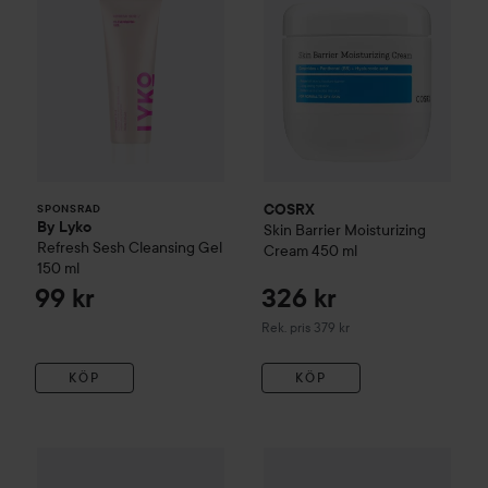
COSRX
SPONSRAD
By Lyko
Skin Barrier Moisturizing
Refresh Sesh Cleansing Gel
Cream
450 ml
150 ml
99 kr
326 kr
Rekommenderat pris 379 kr
Rek. pris 379 kr
KÖP
KÖP
3
COSRX
The Ceramide Skin Barrier Moisturizing Mist
COSRX
AC Collection
Lightwe
120 ml
Rek