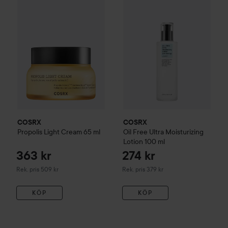
Rekommenderat pris 509 kr
COSRX
COSRX
Propolis Light Cream
65 ml
Oil Free Ultra Moisturizing
Lotion
100 ml
363 kr
274 kr
Rekommenderat pris 509 kr
Rekommenderat pris 379 kr
Rek. pris 509 kr
Rek. pris 379 kr
KÖP
KÖP