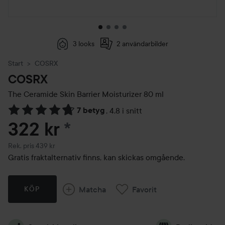
3 looks
2 användarbilder
Start
COSRX
COSRX
The Ceramide Skin Barrier Moisturizer
80 ml
7 betyg
,
4.8 i snitt
Hoppa till Betyg & kommentarer
322 kr
*
Rekommenderat pris 439 kr
Rek. pris 439 kr
Gratis fraktalternativ finns, kan skickas omgående.
Matcha
Favorit
KÖP