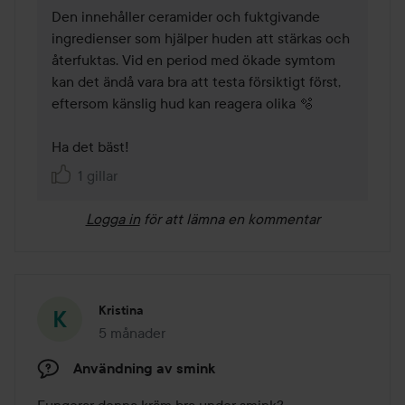
Den innehåller ceramider och fuktgivande 
ingredienser som hjälper huden att stärkas och 
återfuktas. Vid en period med ökade symtom 
kan det ändå vara bra att testa försiktigt först, 
eftersom känslig hud kan reagera olika 🫧 

Ha det bäst!
1 gillar
Logga in
för att lämna en kommentar
Kristina
5 månader
Inlägget skapades 5 månader
Användning av smink
Fungerar denna kräm bra under smink?