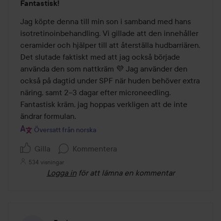
Fantastisk!
5
av
Jag köpte denna till min son i samband med hans 
5
isotretinoinbehandling. Vi gillade att den innehåller 
ceramider och hjälper till att återställa hudbarriären. 
Det slutade faktiskt med att jag också började 
använda den som nattkräm 💜 Jag använder den 
också på dagtid under SPF när huden behöver extra 
näring, samt 2–3 dagar efter microneedling. 
Fantastisk kräm, jag hoppas verkligen att de inte 
ändrar formulan.
Översatt från norska
Gilla
Kommentera
534 visningar
Logga in
för att lämna en kommentar