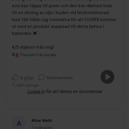
som kan täppa till porer och den kan därmed leda 
till en ökning av olja i huden vid fet/kombinerad 
hud. Här håller jag tummarna för att COSRX kommer 
ut med en produkt anpassad till detta behov i 
framtiden 💓

4/5 stjärnor från mig!
Översatt från norska
Kommentera
8 gillar
5661 visningar
Logga in
för att lämna en kommentar
Alina Malik
2 månader
Inlägget skapades 2 månader