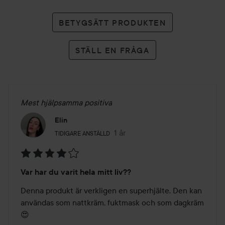
BETYGSÄTT PRODUKTEN
STÄLL EN FRÅGA
Mest hjälpsamma positiva
Elin
Användarens roll: Tidigare anställd.
1 år
Inlägget skapades 1 år
TIDIGARE ANSTÄLLD
Betyg:
Var har du varit hela mitt liv??
4
av
Denna produkt är verkligen en superhjälte. Den kan 
5
användas som nattkräm, fuktmask och som dagkräm 
😍
