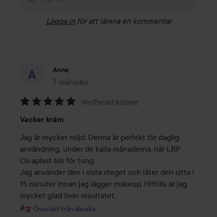
Logga in
för att lämna en kommentar
Anne
7 månader
Inlägget skapades 7 månader
Verifierad köpare
Betyg:
Vacker kräm
5
av
Jag är mycket nöjd. Denna är perfekt för daglig 
5
användning, under de kalla månaderna, när LRP 
Cicaplast blir för tung. 

Jag använder den i sista steget och låter den sitta i 
15 minuter innan jag lägger makeup. Hittills är jag 
mycket glad över resultatet. 
Översatt från danska