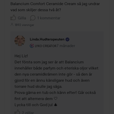
Balancium Comfort Ceramide Cream så jag undrar 
vad som skiljer dessa två åt?
Gilla
1 kommentar
1892 visningar
Linda.hudterapeuten
Användarens roll: Lyko Creator.
7 månader
Kommentaren lades 7 månader
LYKO CREATOR
Hej Liz!

Det första som jag ser är att Balancium 
innehåller både parfym och eteriska oljor vilket 
den nya ceramidkrämen inte gör - så den är 
gjord för en ännu känsligare hud och även 
torrare hud skulle jag säga.

Prova gärna en tub och känn efter! Går också 
fint att alternera dem 🤍

Lycka till och God jul 🎄
2 gillar