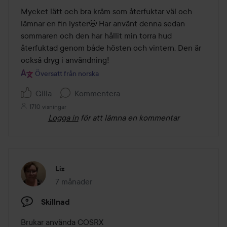
av
Mycket lätt och bra kräm som återfuktar väl och 
5
lämnar en fin lyster🤩 Har använt denna sedan 
sommaren och den har hållit min torra hud 
återfuktad genom både hösten och vintern. Den är 
också dryg i användning!
Översatt från norska
Gilla
Kommentera
1710 visningar
Logga in
för att lämna en kommentar
Liz
7 månader
Inlägget skapades 7 månader
Skillnad
Brukar använda COSRX
