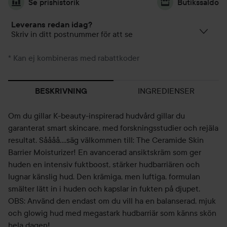
Se prishistorik
Butikssaldo
Leverans redan idag?
Skriv in ditt postnummer för att se
* Kan ej kombineras med rabattkoder
INGREDIENSER
BESKRIVNING
Om du gillar K-beauty-inspirerad hudvård gillar du
garanterat smart skincare, med forskningsstudier och rejäla
resultat. Såååå….säg välkommen till: The Ceramide Skin
Barrier Moisturizer! En avancerad ansiktskräm som ger
huden en intensiv fuktboost, stärker hudbarriären och
lugnar känslig hud. Den krämiga, men luftiga, formulan
smälter lätt in i huden och kapslar in fukten på djupet.
OBS: Använd den endast om du vill ha en balanserad, mjuk
och glowig hud med megastark hudbarriär som känns skön
hela dagen!