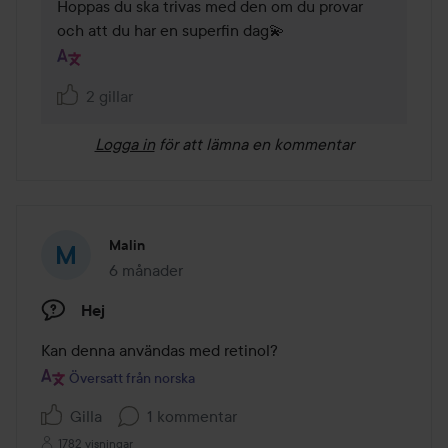
Hoppas du ska trivas med den om du provar 
och att du har en superfin dag💫
2 gillar
Logga in
för att lämna en kommentar
Malin
6 månader
Inlägget skapades 6 månader
Hej
Kan denna användas med retinol?
Översatt från norska
Gilla
1 kommentar
1782 visningar