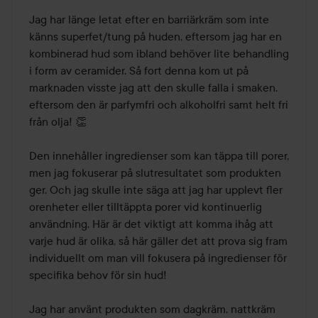
Jag har länge letat efter en barriärkräm som inte 
känns superfet/tung på huden, eftersom jag har en 
kombinerad hud som ibland behöver lite behandling 
i form av ceramider. Så fort denna kom ut på 
marknaden visste jag att den skulle falla i smaken, 
eftersom den är parfymfri och alkoholfri samt helt fri 
från olja! 👏

Den innehåller ingredienser som kan täppa till porer, 
men jag fokuserar på slutresultatet som produkten 
ger. Och jag skulle inte säga att jag har upplevt fler 
orenheter eller tilltäppta porer vid kontinuerlig 
användning. Här är det viktigt att komma ihåg att 
varje hud är olika, så här gäller det att prova sig fram 
individuellt om man vill fokusera på ingredienser för 
specifika behov för sin hud!

Jag har använt produkten som dagkräm, nattkräm 