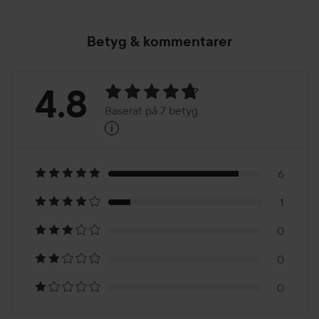
80 ml
Betyg & kommentarer
Betyg:
4.8
Baserat på 7 betyg
i
4.8
Baserat
på
6
1
7
0
betyg
0
0