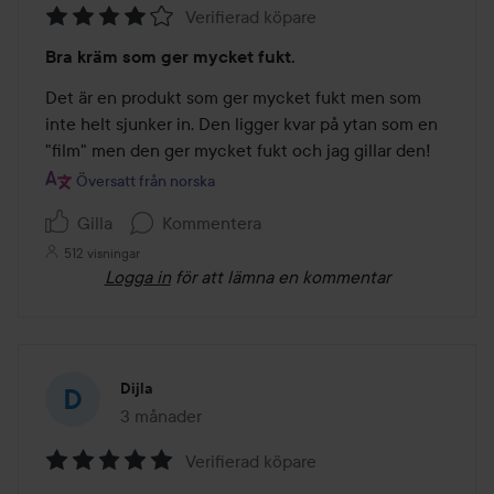
Verifierad köpare
Betyg:
Bra kräm som ger mycket fukt.
4
av
Det är en produkt som ger mycket fukt men som 
5
inte helt sjunker in. Den ligger kvar på ytan som en 
"film" men den ger mycket fukt och jag gillar den!
Översatt från norska
Gilla
Kommentera
512 visningar
Logga in
för att lämna en kommentar
Dijla
3 månader
Inlägget skapades 3 månader
Verifierad köpare
Betyg: