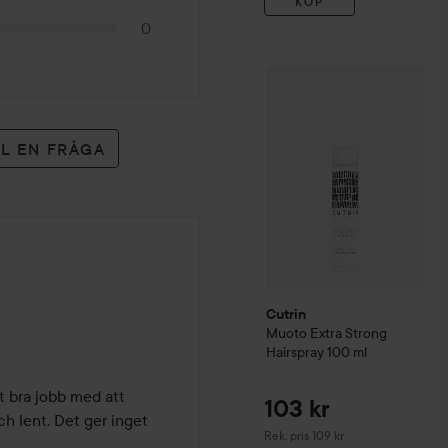
KÖP
0
Cutrin
Muoto
Extra Strong 
LL EN FRÅGA
Cutrin
Muoto
Extra Strong
Hairspray
100 ml
 bra jobb med att 
103 kr
h lent. Det ger inget 
Rekommenderat pris 109 kr
Rek. pris 109 kr