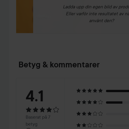
Ladda upp din egen bild av prod
Eller varför inte resultatet av n
använt den?
Betyg & kommentarer
Betyg:
4.1
4.1
Baserat
Baserat på 7
betyg