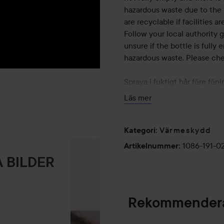
hazardous waste due to the 
are recyclable if facilities a
Follow your local authority g
unsure if the bottle is fully 
hazardous waste. Please chec
Spraya i fuktigt hår före föni
Läs mer
200 ml
Värmeskydd
Kategori
:
1086-191-0
Artikelnummer
:
 BILDER
Rekommendera