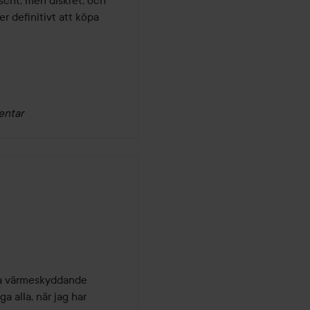
cht, men diskret, och 
 definitivt att köpa 
entar
ta värmeskyddande 
a alla, när jag har 