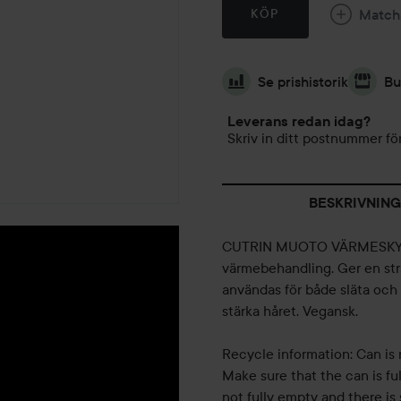
Match
KÖP
Se prishistorik
Bu
Leverans redan idag?
Skriv in ditt postnummer för
BESKRIVNING
CUTRIN MUOTO VÄRMESKYDDA
värmebehandling. Ger en strå
användas för både släta och lo
stärka håret. Vegansk.
Recycle information: Can is 
Make sure that the can is fu
not fully empty and there is s