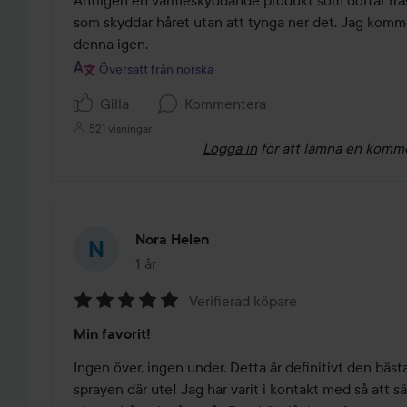
Äntligen en värmeskyddande produkt som doftar fräs
5
som skyddar håret utan att tynga ner det. Jag kommer
denna igen.
Översatt från norska
Gilla
Kommentera
521 visningar
Logga in
för att lämna en komm
Nora Helen
1 år
Inlägget skapades 1 år
Verifierad köpare
Betyg:
Min favorit!
5
av
Ingen över, ingen under. Detta är definitivt den bäs
5
sprayen där ute! Jag har varit i kontakt med så att säg