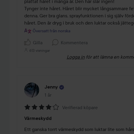
plattat håret i många år. Den här slår ingen! 

Tynger inte håret. Håret blir mycket långsammare fet
denna. Ger bra glans, sprayfunktionen i sig själv förd
håret. Den är dryg i bruk och den luktar också jätteg
Översatt från norska
Gilla
Kommentera
613 visningar
Logga in
för att lämna en komm
Jenny
1 år
Inlägget skapades 1 år
Verifierad köpare
Betyg:
Värmeskydd
4
av
Ett ganska torrt värmeskydd som luktar lite som hårs