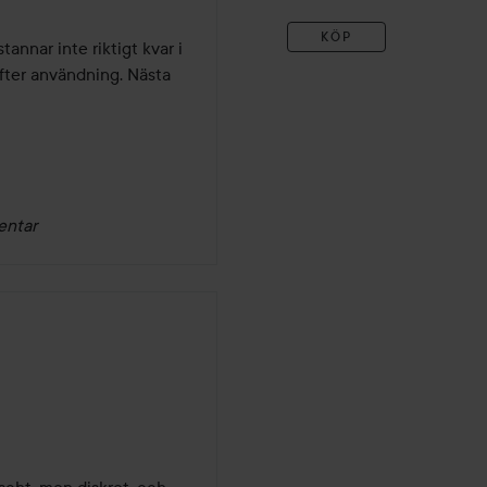
KÖP
nnar inte riktigt kvar i 
ter användning. Nästa 
entar