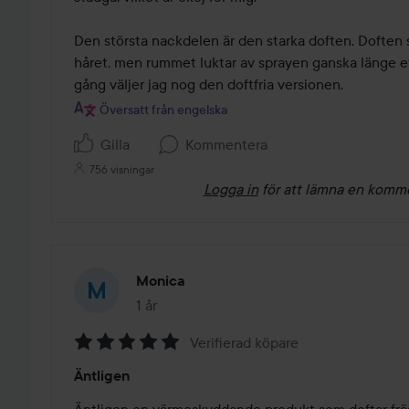
Den största nackdelen är den starka doften. Doften sta
håret, men rummet luktar av sprayen ganska länge ef
gång väljer jag nog den doftfria versionen.
Översatt från engelska
Gilla
Kommentera
756 visningar
Logga in
för att lämna en komm
Monica
1 år
Inlägget skapades 1 år
Verifierad köpare
Betyg:
Äntligen
5
av