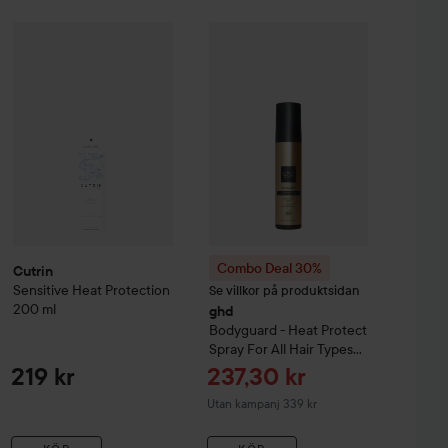
 Creme Coloration
Cutrin
Sensitive Heat Protection
L9-0 Platinum Blonde
200 ml
74 kr
219 kr
Combo Deal 30%
ghd
Bodyguard - H
Combo Deal 30%
Cutrin
Sensitive Heat Protection
Se villkor på produktsidan
200 ml
ghd
Bodyguard - Heat Protect
Spray For All Hair Types
120 ml
Reapris
219 kr
237,30 kr
Utan kampanj 339 kr