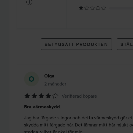
på
i
7
betyg
BETYGSÄTT PRODUKTEN
STÄ
Olga
2 månader
Inlägget skapades 2 månader
Verifierad köpare
Betyg:
Bra värmeskydd.
4
av
Jag har färgade slingor och detta värmeskydd gör ett
5
skydda mitt färgade hår. Det lämnar mitt hår mjukt oc
stadga, vilket är okej för mig.
