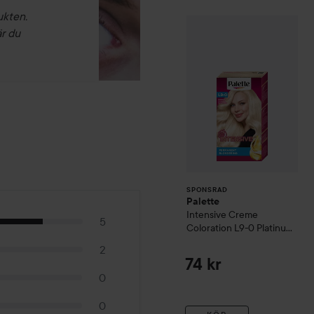
ukten.
Palette
Intensive
SPONSRAD
är du
SPONSRAD
Palette
Intensive Creme
5
Coloration
L9-0 Platinum
Blonde
2
74 kr
0
0