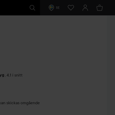
SE
tyg
,
4.1 i snitt
arer
r, kan skickas omgående