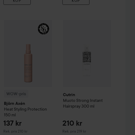
KÖP
KÖP
103 kr
137 kr
Hairspray
WOW-pris
100 ml
Björn Axén
Heat Styling Protection
Cutrin
Muoto
Strong Instant Hairsp
150 ml
Rekommenderat pris 109 kr
Rekommenderat pris 2
WOW-pris
Cutrin
Muoto
Strong Instant
Björn Axén
Hairspray
300 ml
Heat Styling Protection
150 ml
137 kr
210 kr
Rekommenderat pris 210 kr
Rekommenderat pris 219 kr
Rek. pris 210 kr
Rek. pris 219 kr