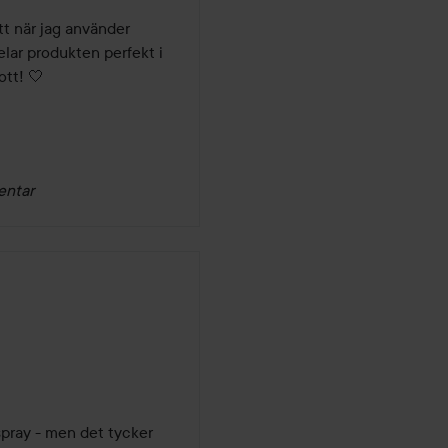
t när jag använder 
elar produkten perfekt i 
ott! 🤍
entar
pray - men det tycker 