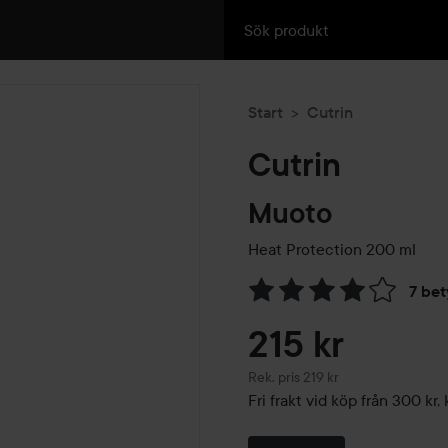
Start
Cutrin
Cutrin
Muoto
Heat Protection
200 ml
7 be
Hoppa till Betyg & komment
215 kr
Rekommenderat pris 219 kr
Rek. pris 219 kr
Fri frakt vid köp från 300 k