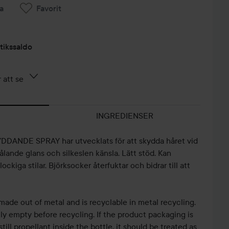
a
Favorit
tikssaldo
 att se
INGREDIENSER
NDE SPRAY har utvecklats för att skydda håret vid
lande glans och silkeslen känsla. Lätt stöd. Kan
ckiga stilar. Björksocker återfuktar och bidrar till att
made out of metal and is recyclable in metal recycling.
lly empty before recycling. If the product packaging is
till propellant inside the bottle, it should be treated as