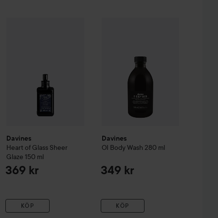
s a Curl Moisturizing Mousse
Davines
Heart of Glass
Sheer Glaze
250 ml
Davines
150 ml
OI
Body Wash
280 ml
359 kr
369 kr
349 k
Davines
Davines
Heart of Glass
Sheer
OI
Body Wash
280 ml
Glaze
150 ml
369 kr
349 kr
KÖP
KÖP