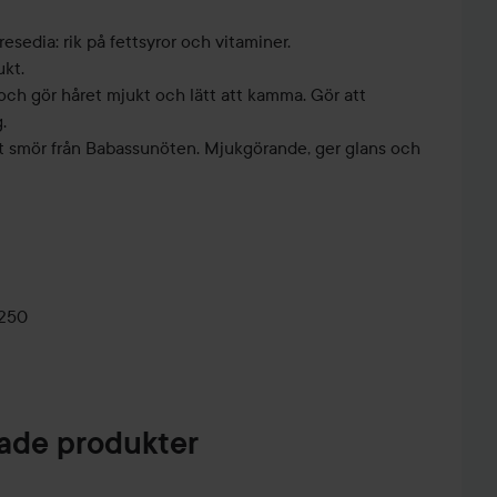
esedia: rik på fettsyror och vitaminer.
ukt.
och gör håret mjukt och lätt att kamma. Gör att
.
t smör från Babassunöten. Mjukgörande, ger glans och
ursprung: 86,5%
0250
de produkter