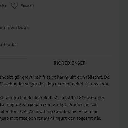
cha
Favorit
nns inte i butik
attkoder
INGREDIENSER
nabbt gör grovt och frissigt hår mjukt och följsamt. Då
 30 sekunder så gör det den extremt enkel att använda.
ättat och handdukstorkat hår, låt sitta i 30 sekunder,
an noga. Styla sedan som vanligt. Produkten kan
 stället för LOVE/Smoothing Conditioner – när man
älp mot friss och för att få mjukt och följsamt hår.