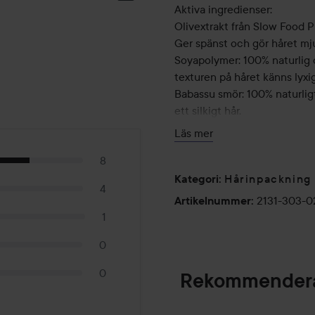
Aktiva ingredienser:
Olivextrakt från Slow Food Pr
Ger spänst och gör håret mj
Soyapolymer: 100% naturlig 
texturen på håret känns lyxig
Babassu smör: 100% naturlig
ett silkigt hår.
Läs mer
Ingredienser med naturligt 
8
Nedbrytbara: 77,5%
Hårinpackning
Kategori
:
4
250 ml
2131-303-
Artikelnummer
:
1
0
0
Rekommendera