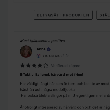
betyg
BETYGSÄTT PRODUKTEN
STÄ
Mest hjälpsamma positiva
Anna
Användarens roll: Lyko Creator.
2 år
Inlägget skapades 2 år
LYKO CREATOR
Verifierad köpare
Betyg:
Effektiv Italiensk hårvård mot friss!
4
av
Har väldigt långt hår som är torrt och består av mes
5
hårstrån och några medeltjocka. 

 Har också blekta slingor på mitt egentligen mellanblonda hår. 

Är otroligt intresserad av hårvård och och det är något