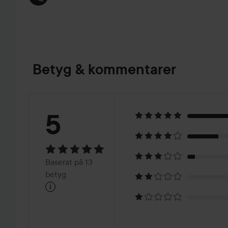
Betyg & kommentarer
Betyg:
5
5
Baserat
Baserat på 13
på
betyg
i
13