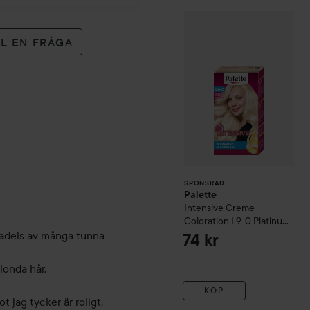
Palette
Intensive
SPONSRAD
LL EN FRÅGA
SPONSRAD
Palette
Intensive Creme
Coloration
L9-0 Platinum
Blonde
tadels av många tunna 
74 kr
KÖP
 jag tycker är roligt. 