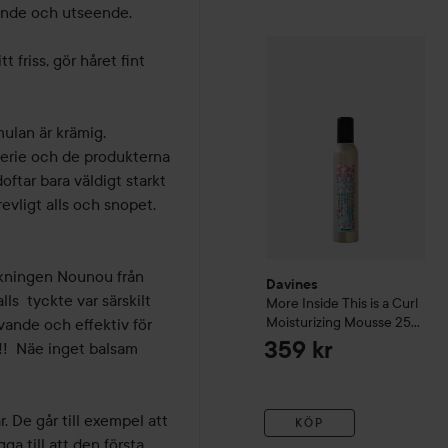
ende och utseende.

Davines
More Inside
This i
 friss, gör håret fint 
ulan är krämig.

tar bara väldigt starkt 
evligt alls och snopet. 
ckningen Nounou från 
Davines
s  tyckte var särskilt 
More Inside
This is a Curl
Moisturizing Mousse
250
ande och effektiv för 
ml
359 kr
!  Näe inget balsam 
 De går till exempel att 
KÖP
 till att den första 