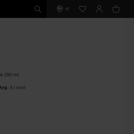
SE
sk
250 ml
etyg
,
5 i snitt
arer