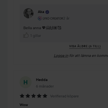
Aka
Användarens roll: Lyko Creator.
2 år
Kommentaren lades 2 år
LYKO CREATOR
Bella anna 💖🤗🙌🏽🥰
1 gillar
VISA ÄLDRE (6 TILL)
Logga in
för att lämna en komm
Hedda
6 månader
Inlägget skapades 6 månader
Verifierad köpare
Betyg:
Wow
5