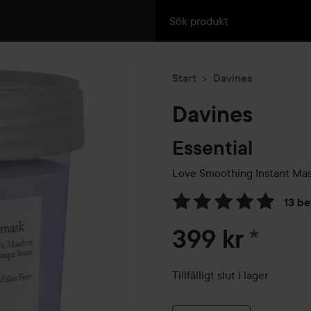
Start
Davines
Davines
Essential
Love Smoothing Instant Ma
13 b
Hoppa till Betyg & komment
399 kr
*
Tillfälligt slut i lager