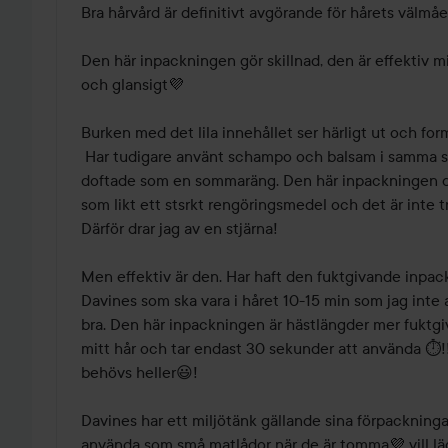
Bra hårvård är definitivt avgörande för hårets välmå
Den här inpackningen gör skillnad, den är effektiv mitt
och glansigt💜

Burken med det lila innehållet ser härligt ut och form
 Har tudigare använt schampo och balsam i samma serie och de produkterna 
doftade som en sommaräng. Den här inpackningen dof
som likt ett stsrkt rengöringsmedel och det är inte tr
Därför drar jag av en stjärna! 

Men effektiv är den. Har haft den fuktgivande inpa
Davines som ska vara i håret 10-15 min som jag inte all
bra. Den här inpackningen är hästlängder mer fuktgiv
mitt hår och tar endast 30 sekunder att använda ⏱️!!
behövs heller😃!

Davines har ett miljötänk gällande sina förpackningar.
använda som små matlådor när de är tomma💜 vill lägga