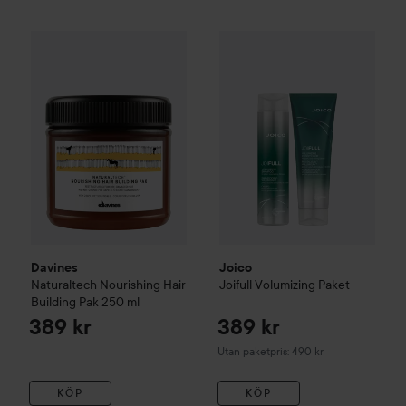
Davines
Naturaltech
Nourishing Hair Building Pak
250 ml
389
Joico
Joifull
Volumizing Paket
U
Davines
Joico
Naturaltech
Nourishing Hair
Joifull
Volumizing Paket
Building Pak
250 ml
389 kr
389 kr
Utan paketpris: 490 kr
KÖP
KÖP