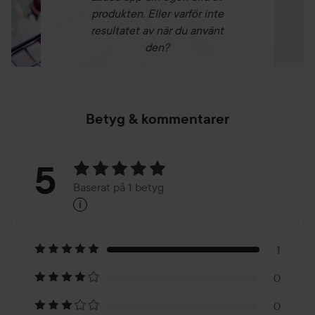
produkten. Eller varför inte
resultatet av när du använt
den?
Betyg & kommentarer
Betyg:
5
Baserat på 1 betyg
i
5
Baserat
på
1
0
1
0