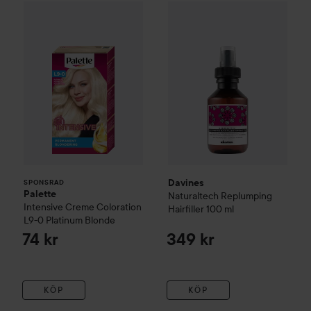
Palette
Intensive Creme Coloration
Davines
Naturaltech
L9-0 Platinum 
Replumpin
SPONSRAD
Davines
SPONSRAD
Palette
Naturaltech
Replumping
Intensive Creme Coloration
Hairfiller
100 ml
L9-0 Platinum Blonde
74 kr
349 kr
KÖP
KÖP