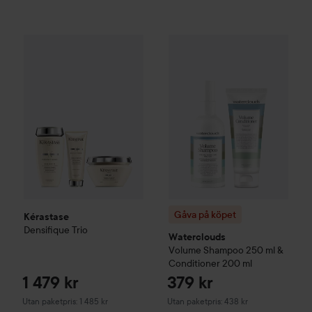
1 479 kr
Kérastase
Densifique Trio
Gåva på köpet
Waterclouds
Vo
Utan paketpris: 1 485 kr
Gåva på köpet
Kérastase
Densifique Trio
Waterclouds
Volume
Shampoo 250 ml &
Conditioner 200 ml
1 479 kr
379 kr
Utan paketpris: 1 485 kr
Utan paketpris: 438 kr