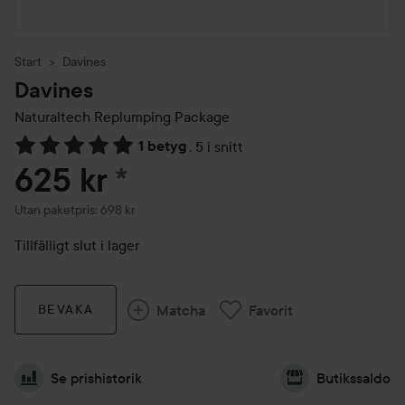
Start
Davines
Davines
Naturaltech Replumping Package
1 betyg
,
5 i snitt
Hoppa till Betyg & kommentarer
625 kr
*
Utan paketpris: 698 kr
Tillfälligt slut i lager
Matcha
Favorit
BEVAKA
Se prishistorik
Butikssaldo