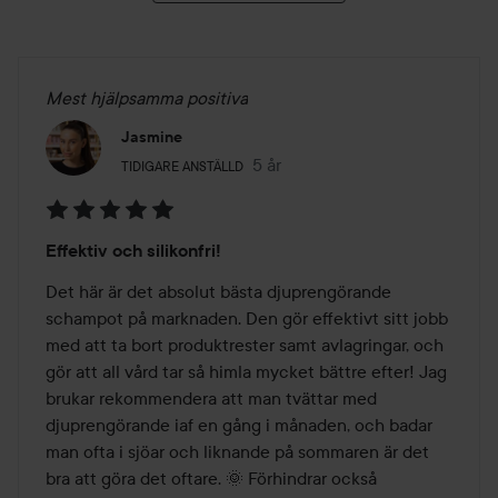
Mest hjälpsamma positiva
Jasmine
Användarens roll: Tidigare anställd.
5 år
Inlägget skapades 5 år
TIDIGARE ANSTÄLLD
Betyg:
Effektiv och silikonfri!
5
av
Det här är det absolut bästa djuprengörande 
5
schampot på marknaden. Den gör effektivt sitt jobb 
med att ta bort produktrester samt avlagringar, och 
gör att all vård tar så himla mycket bättre efter! Jag 
brukar rekommendera att man tvättar med 
djuprengörande iaf en gång i månaden, och badar 
man ofta i sjöar och liknande på sommaren är det 
bra att göra det oftare. 🌞 Förhindrar också 