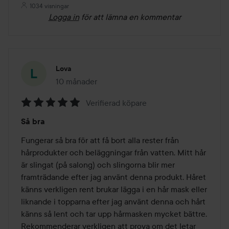
1034 visningar
Logga in
för att lämna en kommentar
Lova
10 månader
Inlägget skapades 10 månader
Verifierad köpare
Betyg:
Så bra
5
av
Fungerar så bra för att få bort alla rester från 
5
hårprodukter och beläggningar från vatten. Mitt hår 
är slingat (på salong) och slingorna blir mer 
framträdande efter jag använt denna produkt. Håret 
känns verkligen rent brukar lägga i en hår mask eller 
liknande i topparna efter jag använt denna och hårt 
känns så lent och tar upp hårmasken mycket bättre. 
Rekommenderar verkligen att prova om det letar 