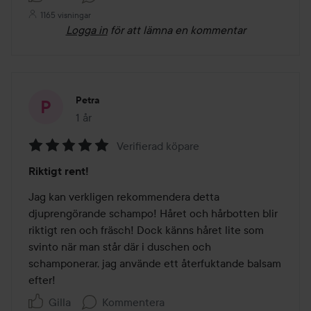
1165 visningar
Logga in
för att lämna en kommentar
Petra
1 år
Inlägget skapades 1 år
Verifierad köpare
Betyg:
Riktigt rent!
5
av
Jag kan verkligen rekommendera detta 
5
djuprengörande schampo! Håret och hårbotten blir 
riktigt ren och fräsch! Dock känns håret lite som 
svinto när man står där i duschen och 
schamponerar, jag använde ett återfuktande balsam 
efter! 
Gilla
Kommentera