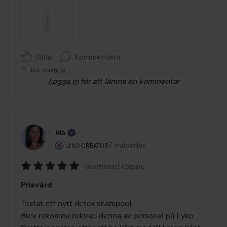
Gilla
Kommentera
466 visningar
Logga in
för att lämna en kommentar
Ida
Användarens roll: Lyko Creator.
7 månader
Inlägget skapades 7 månader
LYKO CREATOR
Verifierad köpare
Betyg:
Prisvärd
5
av
Testat ett nytt detox shampoo!

5
Blev rekommenderad denna av personal på Lyko 