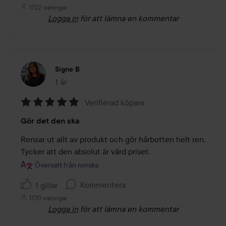
1722 visningar
Logga in
för att lämna en kommentar
Signe B
1 år
Inlägget skapades 1 år
Verifierad köpare
Betyg:
Gör det den ska
5
av
Rensar ut allt av produkt och gör hårbotten helt ren. 
5
Tycker att den absolut är värd priset.
Översatt från norska
Kommentera
1 gillar
1770 visningar
Logga in
för att lämna en kommentar