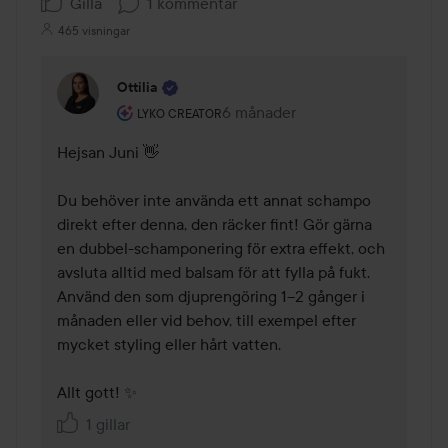
Gilla
1 kommentar
465 visningar
Ottilia
Användarens roll: Lyko Creator.
6 månader
Kommentaren lades 6 månader
LYKO CREATOR
Hejsan Juni 👋 

Du behöver inte använda ett annat schampo 
direkt efter denna, den räcker fint! Gör gärna 
en dubbel-schamponering för extra effekt, och 
avsluta alltid med balsam för att fylla på fukt. 
Använd den som djuprengöring 1–2 gånger i 
månaden eller vid behov, till exempel efter 
mycket styling eller hårt vatten. 

Allt gott! ✨
1 gillar