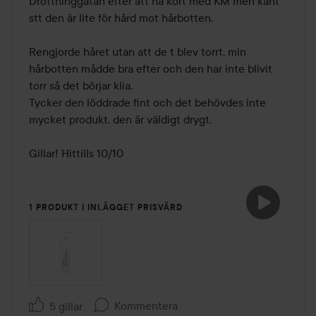
Drottninggatan efter att ha kört med KM men känt 
stt den är lite för hård mot hårbotten.

Rengjorde håret utan att de t blev torrt, min 
hårbotten mådde bra efter och den har inte blivit 
torr så det börjar klia.

Tycker den löddrade fint och det behövdes inte 
mycket produkt, den är väldigt drygt.

Gillar! Hittills 10/10 
1 PRODUKT I INLÄGGET PRISVÄRD
Kommentera
5 gillar