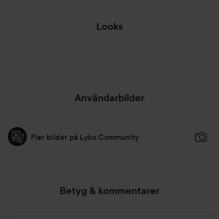
Looks
MÖRKARE OCH
MER LIV✨
🧊❄️BLONDE
HOPPA ÖVER SEKTIONEN
Användarbilder
Fler bilder på Lyko Community
Betyg & kommentarer