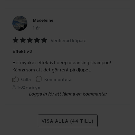
Madeleine
1 år
Inlägget skapades 1 år
Verifierad köpare
Betyg:
Effektivt!
5
av
Ett mycket effektivt deep cleansing shampoo! 
5
Känns som att det gör rent på djupet. 
Gilla
Kommentera
1702 visningar
Logga in
för att lämna en kommentar
VISA ALLA (44 TILL)