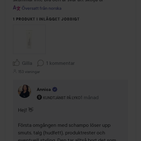
Översatt från norska
1 PRODUKT I INLÄGGET JOBBIGT
Gilla
1 kommentar
153 visningar
Annica
Användarens roll: Kundtjänst på Lyko.
1 månad
Kommentaren lades 1 måna
KUNDTJÄNST PÅ LYKO
Hej! 👋

Första omgången med schampo löser upp 
smuts, talg (hudfett), produktrester och 
eventuell styling. Den tar alltså bort det som 