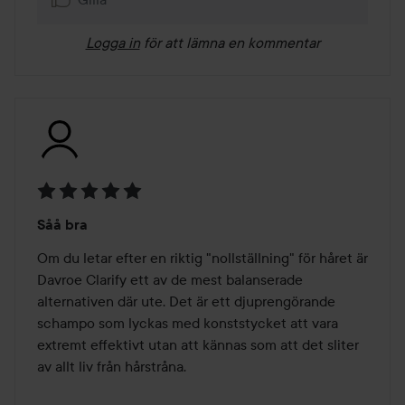
Logga in
för att lämna en kommentar
Betyg:
Såå bra
5
av
Om du letar efter en riktig "nollställning" för håret är 
5
Davroe Clarify ett av de mest balanserade 
alternativen där ute. Det är ett djuprengörande 
schampo som lyckas med konststycket att vara 
extremt effektivt utan att kännas som att det sliter 
av allt liv från hårstråna.
