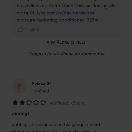
du använda ett återfuktande balsam, förslagsvis 
detta. 👉🏻 
lyko.com/sv/davroe/davroe-
moisture-hydrating-conditioner--325ml
4 gillar
VISA ÄLDRE (2 TILL)
Logga in
för att lämna en kommentar
Februar24
1 månad
Inlägget skapades 1 månad
Verifierad köpare
Betyg:
Jobbigt
2
av
Jobbigt att använda den två gånger i håret, 
5
skummar inte bra och är svår att skölja ur