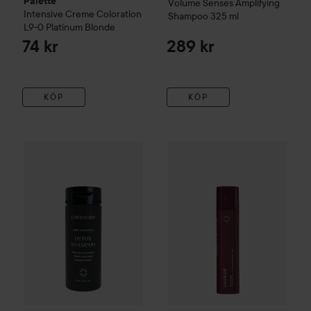
Palette
Volume
Senses Amplifying
Intensive Creme Coloration
Shampoo
325 ml
L9-0 Platinum Blonde
74 kr
289 kr
KÖP
KÖP
Löwengrip
Deep Cleansing Detox Shampoo
DAVROE
Tame Detangler Spr
100 ml
149 kr