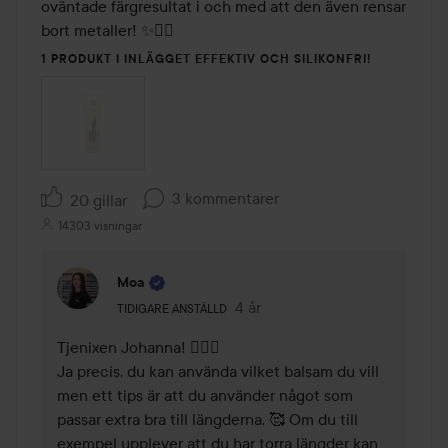
oväntade färgresultat i och med att den även rensar 
bort metaller! ✨🧚‍♀️
1 PRODUKT I INLÄGGET EFFEKTIV OCH SILIKONFRI!
3 kommentarer
20 gillar
14303 visningar
Moa
Användarens roll: Tidigare anställd.
4 år
Kommentaren lades 4 år
TIDIGARE ANSTÄLLD
Tjenixen Johanna! 🙋🏼‍♀️

Ja precis, du kan använda vilket balsam du vill 
men ett tips är att du använder något som 
passar extra bra till längderna. 🥰 Om du till 
exempel upplever att du har torra längder kan 