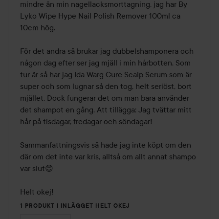
mindre än min nagellacksmorttagning, jag har By 
Lyko Wipe Hype Nail Polish Remover 100ml ca 
10cm hög. 

För det andra så brukar jag dubbelshamponera och 
någon dag efter ser jag mjäll i min hårbotten. Som 
tur är så har jag Ida Warg Cure Scalp Serum som är 
super och som lugnar så den tog, helt seriöst, bort 
mjället. Dock fungerar det om man bara använder 
det shampot en gång. Att tillägga: Jag tvättar mitt 
hår på tisdagar, fredagar och söndagar!

Sammanfattningsvis så hade jag inte köpt om den 
där om det inte var kris, alltså om allt annat shampo 
var slut😊

Helt okej!
1 PRODUKT I INLÄGGET HELT OKEJ