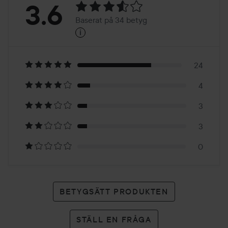
Betyg:
3.6
Baserat på 34 betyg
i
3.6
Baserat
på
24
4
34
3
betyg
3
0
BETYGSÄTT PRODUKTEN
STÄLL EN FRÅGA