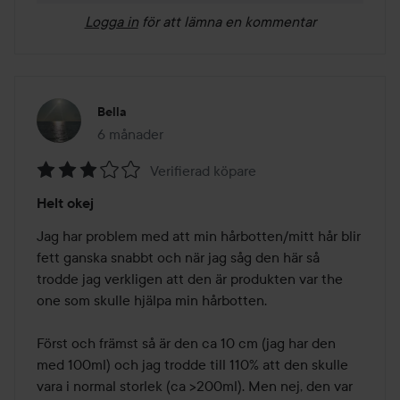
Logga in
för att lämna en kommentar
Bella
6 månader
Inlägget skapades 6 månader
Verifierad köpare
Betyg:
Helt okej
3
av
Jag har problem med att min hårbotten/mitt hår blir 
5
fett ganska snabbt och när jag såg den här så 
trodde jag verkligen att den är produkten var the 
one som skulle hjälpa min hårbotten.

Först och främst så är den ca 10 cm (jag har den 
med 100ml) och jag trodde till 110% att den skulle 
vara i normal storlek (ca >200ml). Men nej, den var 