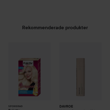
Rekommenderade produkter
Palette
Intensive Creme Coloration
DAVROE
Volume
L9-0 Platinum 
Senses Ampl
SPONSRAD
DAVROE
SPONSRAD