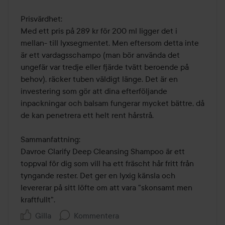
Prisvärdhet:

Med ett pris på 289 kr för 200 ml ligger det i 
mellan- till lyxsegmentet. Men eftersom detta inte 
är ett vardagsschampo (man bör använda det 
ungefär var tredje eller fjärde tvätt beroende på 
behov), räcker tuben väldigt länge. Det är en 
investering som gör att dina efterföljande 
inpackningar och balsam fungerar mycket bättre, då 
de kan penetrera ett helt rent hårstrå.

Sammanfattning:

Davroe Clarify Deep Cleansing Shampoo är ett 
toppval för dig som vill ha ett fräscht hår fritt från 
tyngande rester. Det ger en lyxig känsla och 
levererar på sitt löfte om att vara "skonsamt men 
kraftfullt".
Gilla
Kommentera