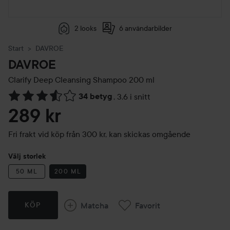
2 looks
6 användarbilder
Start
DAVROE
DAVROE
Clarify Deep Cleansing Shampoo
200 ml
34 betyg
,
3.6 i snitt
Hoppa till Betyg & kommentarer
289 kr
Fri frakt vid köp från 300 kr, kan skickas omgående
Välj storlek
50 ML
200 ML
Matcha
Favorit
KÖP