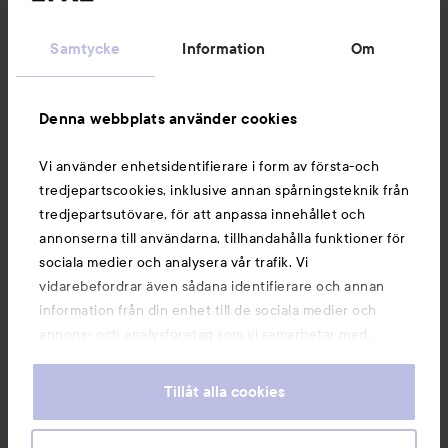
Kundservice
Samtycke
Information
Om
Information
Denna webbplats använder cookies
Du kanske också gillar
Vi använder enhetsidentifierare i form av första-och
tredjepartscookies, inklusive annan spårningsteknik från
tredjepartsutövare, för att anpassa innehållet och
annonserna till användarna, tillhandahålla funktioner för
sociala medier och analysera vår trafik. Vi
vidarebefordrar även sådana identifierare och annan
information från din enhet till de sociala medier och
annons- och analysföretag som vi samarbetar med.
Dessa kan i sin tur kombinera informationen med annan
information som du har tillhandahållit eller som de har
Tillåt alla cookies
samlat in när du har använt deras tjänster. Du godkänner
våra cookies vid fortsatt användande av vår webbplats.
Copyright 2026