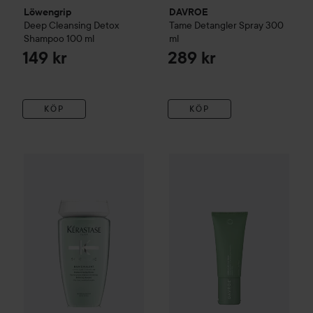
Löwengrip
DAVROE
Deep Cleansing Detox
Tame Detangler Spray
300
Shampoo
100 ml
ml
149 kr
289 kr
KÖP
KÖP
DAVROE
CURLiCUE
Curl Balm
WOW-pris
Kérastase
Specifique
Bain Divalent shampoo
250 