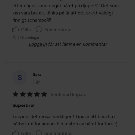
efter något som rengör håret på djupet🩷 Det som 
kan vara bra att tänka på är att det är ett väldigt 
rinnigt schampo🩷
Gilla
Kommentera
958 visningar
Logga in
för att lämna en kommentar
Sara
1 år
Inlägget skapades 1 år
Verifierad köpare
Betyg:
Superbra!
5
av
Toppen, det rensar verkligen! Tips är att bara ha i 
5
hårbotten för annars blir resten av håret för torrt :)
Gilla
Kommentera