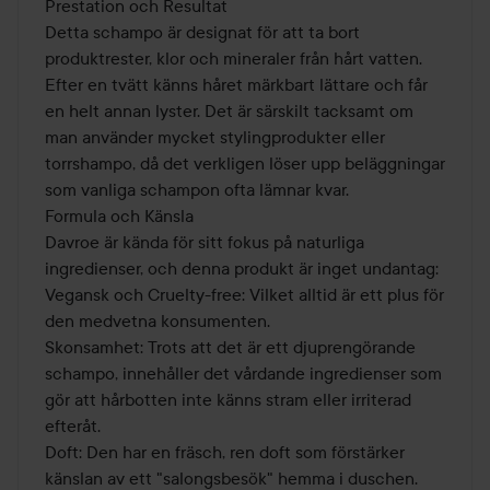
Prestation och Resultat

Detta schampo är designat för att ta bort 
produktrester, klor och mineraler från hårt vatten. 
Efter en tvätt känns håret märkbart lättare och får 
en helt annan lyster. Det är särskilt tacksamt om 
man använder mycket stylingprodukter eller 
torrshampo, då det verkligen löser upp beläggningar 
som vanliga schampon ofta lämnar kvar.

Formula och Känsla

Davroe är kända för sitt fokus på naturliga 
ingredienser, och denna produkt är inget undantag:

Vegansk och Cruelty-free: Vilket alltid är ett plus för 
den medvetna konsumenten.

Skonsamhet: Trots att det är ett djuprengörande 
schampo, innehåller det vårdande ingredienser som 
gör att hårbotten inte känns stram eller irriterad 
efteråt.

Doft: Den har en fräsch, ren doft som förstärker 
känslan av ett "salongsbesök" hemma i duschen.
