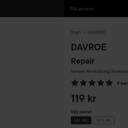
Start
DAVROE
DAVROE
Repair
Senses Revitalizing Shampo
9 be
Hoppa till Betyg & komment
119 kr
Välj storlek
100 ML
325 ML