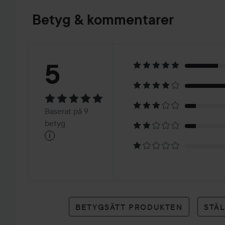
Betyg & kommentarer
Betyg:
5
5
Baserat
Baserat på 9
på
betyg
i
9
betyg
BETYGSÄTT PRODUKTEN
STÄ