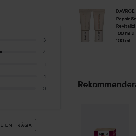
100 ml
DAVROE
Repair
S
Revitali
100 ml &
3
100 ml
4
1
1
Rekommendera
0
Palette
Intensive
SPONSRAD
LL EN FRÅGA