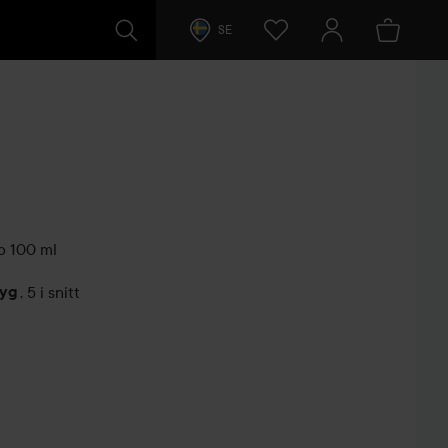
SE
o
100 ml
tyg
,
5 i snitt
arer