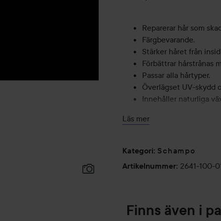
Reparerar hår som skad
Färgbevarande.
Stärker håret från insi
Förbättrar hårstrånas 
Passar alla hårtyper.
Överlägset UV-skydd 
Innehåller naturliga vä
100% veganskt.
Läs mer
100% tillverkat i Austra
Färgbevarande ingredi
Skonsamt mot hår och 
Schampo
Kategori
:
Snällt mot miljön.
2641-100-0
Artikelnummer
:
Applicera från rot till topp 
innan sköljning, upprepa vid
Davroe.
Finns även i p