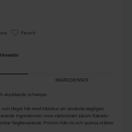
cha
Favorit
tikssaldo
INGREDIENSER
ch skyddande schampo.
 och färgat hår med hibiskus att använda dagligen.
varande ingredienser; rena växtextrakt såsom Kakadu-
rkar färgbevarande. Protein från ris och quinoa stärker