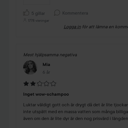
Kommentera
5 gillar
1778 visningar
Logga in
för att lämna en komm
Mest hjälpsamma negativa
Mia
6 år
Inlägget skapades 6 år
Betyg:
Inget wow-schampoo
2
av
Luktar väldigt gott och är drygt då det är lite tjockare
5
inte utspätt med en massa vatten som många billiga
även om den är lite dyr är den nog prisvärd i längden.