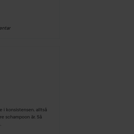
entar
 i konsistensen, alltså 
re schampoon är. Så 

