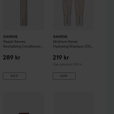
DAVROE
DAVROE
Repair
Senses
Moisture
Sense
Revitalizing Conditioner
Hydrating Shampoo 100
325 ml
ml & Conditioner 100 ml
289 kr
219 kr
Utan paketpris: 238 kr
KÖP
KÖP
DAVROE
Ends Repair Leave-In Treatment
DAVROE
Blonde
150 ml
Senses Platinum 
549 kr
289 kr
italizing Shampoo 325 ml & Conditioner 325 ml
Utan paketpris: 578 kr