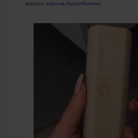
duschen. 
#davroe
#lykoinflutester