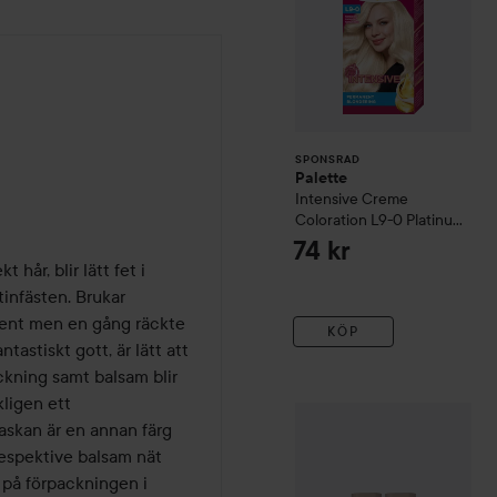
SPONSRAD
Palette
Intensive Creme
Coloration
L9-0 Platinum
Blonde
74 kr
hår, blir lätt fet i 
infästen. Brukar 
 rent men en gång räckte 
KÖP
tastiskt gott, är lätt att 
kning samt balsam blir 
ligen ett 
DAVROE
Repair
Senses Rev
skan är en annan färg 
espektive balsam nät 
på förpackningen i 