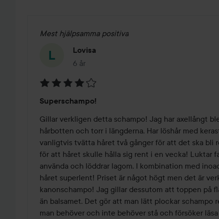
Mest hjälpsamma positiva
Lovisa
6 år
Inlägget skapades 6 år
Betyg:
Superschampo!
4
av
Gillar verkligen detta schampo! Jag har axellångt blekt 
5
hårbotten och torr i längderna. Har löshår med kerast
vanligtvis tvätta håret två gånger för att det ska bli
för att håret skulle hålla sig rent i en vecka! Luktar fan
använda och löddrar lagom. I kombination med inoac
håret superlent! Priset är något högt men det är verk
kanonschampo! Jag gillar dessutom att toppen på fla
än balsamet. Det gör att man lätt plockar schampo r
man behöver och inte behöver stå och försöker läsa 