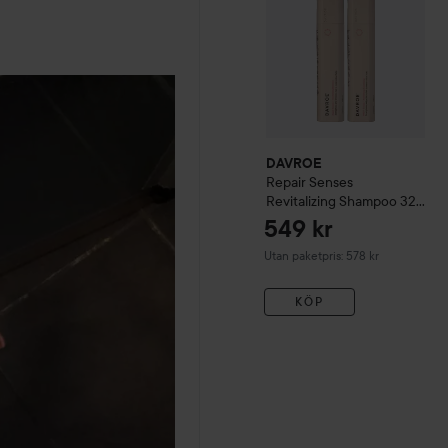
DAVROE
Repair
Senses
Revitalizing Shampoo 325
ml & Conditioner 325 ml
549 kr
Utan paketpris: 578 kr
KÖP