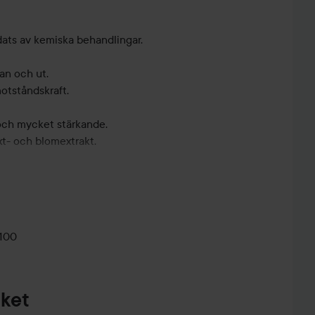
ats av kemiska behandlingar.
dan och ut.
motståndskraft.
och mycket stärkande.
xt- och blomextrakt.
lien.
enser.
hårbotten.
100
och arbeta upp ett ordentligt lödder. Låt verka 2 minuter
 behov. Använd tillsammans med ditt favoritbalsam från
aket