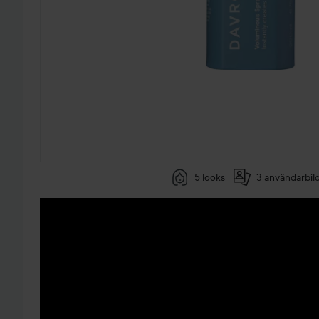
5 looks
3 användarbil