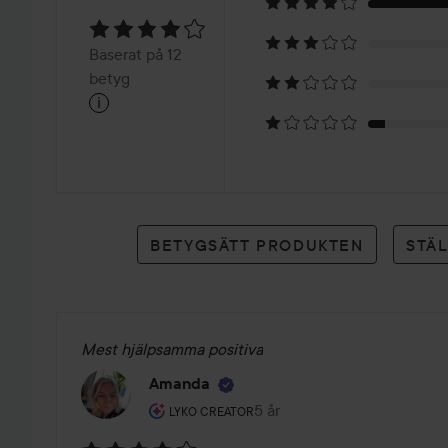
4.1
Baserat
Baserat på 12
på
betyg
i
12
betyg
BETYGSÄTT PRODUKTEN
STÄ
Mest hjälpsamma positiva
Amanda
Användarens roll: Lyko Creator.
5 år
Inlägget skapades 5 år
LYKO CREATOR