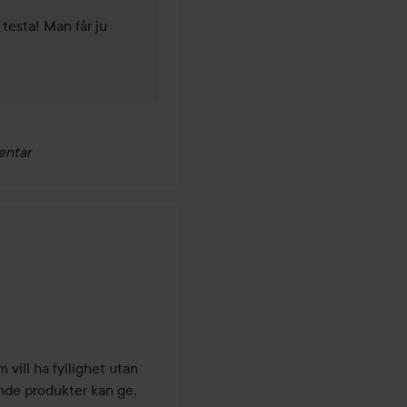
testa! Man får ju 
entar
 vill ha fyllighet utan 
nde produkter kan ge. 