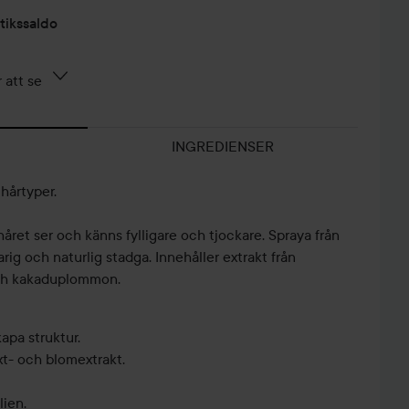
tikssaldo
 att se
INGREDIENSER
hårtyper.
ret ser och känns fylligare och tjockare. Spraya från
gvarig och naturlig stadga. Innehåller extrakt från
och kakaduplommon.
apa struktur.
xt- och blomextrakt.
lien.