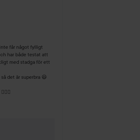
te får något fylligt 
och har både testat att 
kligt med stadga för ett 
 så det är superbra 😃

🏼‍♀️