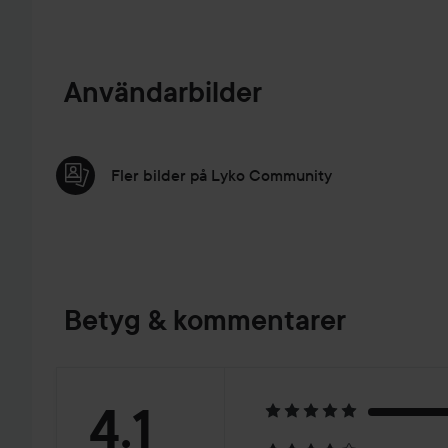
Användarbilder
Fler bilder på Lyko Community
Betyg & kommentarer
Betyg:
4.1