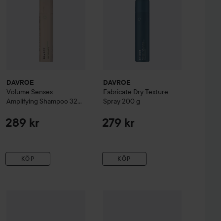
DAVROE
DAVROE
Volume
Senses
Fabricate Dry Texture
Amplifying Shampoo
325
Spray
200 g
ml
289 kr
279 kr
KÖP
KÖP
ture
DAVROE
200 ml
Formation Styling Lotion
DAVROE
50 ml
Thermaprotect
75 ml
279 kr
109 kr
109 