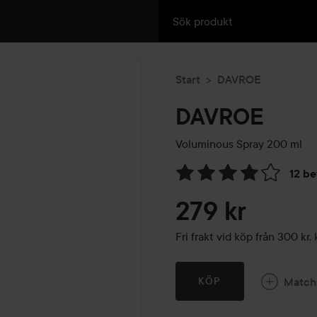
Start
DAVROE
DAVROE
Voluminous Spray
200 ml
12 b
Hoppa till Betyg & komment
279 kr
Fri frakt vid köp från 300 k
Match
KÖP