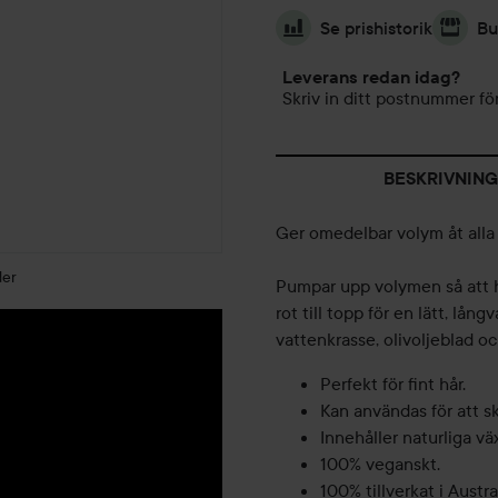
Se prishistorik
Bu
Leverans redan idag?
Skriv in ditt postnummer för
BESKRIVNING
Ger omedelbar volym åt alla 
der
Pumpar upp volymen så att hå
rot till topp för en lätt, lån
vattenkrasse, olivoljeblad 
Perfekt för fint hår.
Kan användas för att sk
Innehåller naturliga vä
100% veganskt.
100% tillverkat i Austra