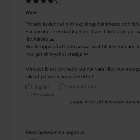
Betyg:
Wow!
4
av
Fönade in denna i mitt axellånga hår imorse och fick 
5
Blir absolut inte kladdig eller sträv i håret utan ger b
lätt känsla ☁

Skulle tippa på att den passar bäst till lite tunnare, f
inte ger så mycket stadga 🙌

Minuset är att det hade kunnat vara liiite mer stadga
såklart på vad man är ute efter!
Kommentera
3 gillar
2918 visningar
Logga in
för att lämna en komm
Mest hjälpsamma negativa