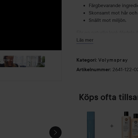
Färgbevarande ingredi
Skonsamt mot hår och 
Snällt mot miljön.
För en naturlig look fördela ö
För maximal volym använd en
Läs mer
200 ml
Volymspray
Kategori
:
Davroe - Mary's Story
2641-122-
Artikelnummer
:
Köps ofta till
SOMMARLJUS
✨MOT
🌞
VÅREN✨