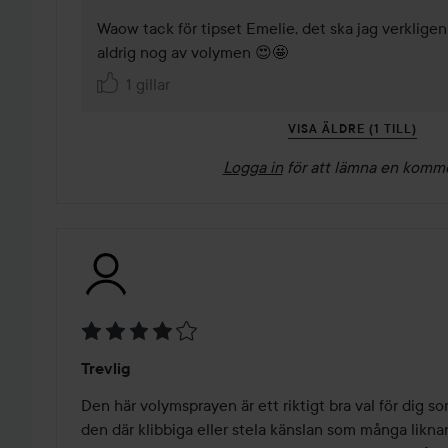
Waow tack för tipset Emelie, det ska jag verkligen 
aldrig nog av volymen 😍🤩
1 gillar
VISA ÄLDRE (1 TILL)
Logga in
för att lämna en komm
Betyg:
Trevlig
4
av
Den här volymsprayen är ett riktigt bra val för dig som
5
den där klibbiga eller stela känslan som många likna