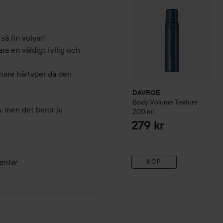
så fin volym!

ara en väldigt fyllig och 
inare hårtyper då den 
DAVROE
Body Volume Texture
, men det beror ju 
200 ml
279 kr
entar
KÖP