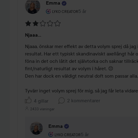
Emma
Användarens roll: Lyko Creator.
5 år
Inlägget skapades 5 år
LYKO CREATOR
Betyg:
Njaaa...
2
av
Njaaa, önskar mer effekt av detta volym sprej då jag in
5
resultat. Har ett typiskt skandinaviskt axellångt hår 
föna in det och låtit det självtorka och saknar tillräc
fint/naturligt resultat av volym i håret. 😔

Den har dock en väldigt neutral doft som passar alla,
Tyvärr inget volym sprej för mig, så jag får leta vidare 
2 kommentarer
4 gillar
2433 visningar
Emma
Användarens roll: Lyko Creator.
5 år
Kommentaren lades 5 år
LYKO CREATOR