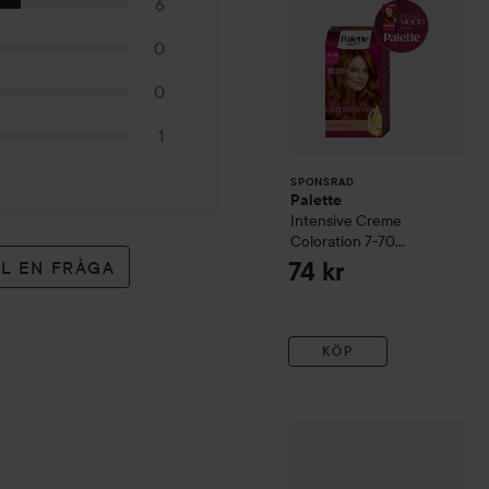
6
0
0
1
SPONSRAD
Palette
Intensive Creme
Coloration
7-70
Terracotta Medium
LL EN FRÅGA
74 kr
Blonde
KÖP
DAVROE
Body Volume Tex