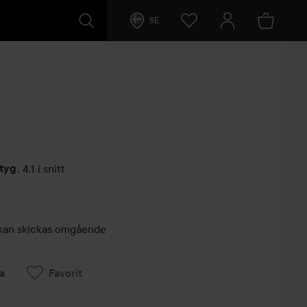
SE
etyg
,
4.1 i snitt
arer
r, kan skickas omgående
a
Favorit