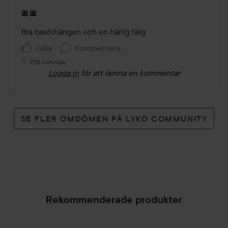
Betyg:
🎀🎀
5
av
Bra basörhängen och en härlig färg
5
Gilla
Kommentera
258 visningar
Logga in
för att lämna en kommentar
SE FLER OMDÖMEN PÅ LYKO COMMUNITY
Rekommenderade produkter