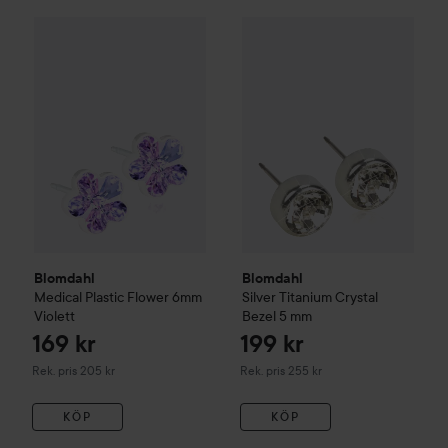
169 kr
Blomdahl
Medical Plastic
Flower 6mm
Blomdahl
Violett
Silver Titanium
Cryst
Rekommenderat pris 205 kr
Blomdahl
Blomdahl
Medical Plastic
Flower 6mm
Silver Titanium
Crystal
Violett
Bezel
5 mm
169 kr
199 kr
Rekommenderat pris 205 kr
Rekommenderat pris 255 kr
Rek. pris 205 kr
Rek. pris 255 kr
KÖP
KÖP