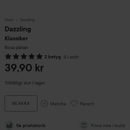
Start
Dazzling
Dazzling
Klassiker
Rosa pärlan
2 betyg
,
5 i snitt
Hoppa till Betyg & kommentarer
39,90 kr
Tillfälligt slut i lager
Matcha
Favorit
BEVAKA
Se prishistorik
Finns inte i butik