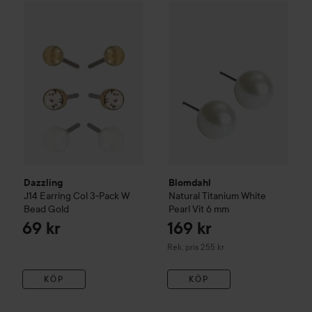
Dazzling
J14 Earring Col 3-Pack W Bead
Gold
69 kr
Blomdahl
Natural Titanium
Whi
Dazzling
Blomdahl
J14 Earring Col 3-Pack W
Natural Titanium
White
Bead
Gold
Pearl Vit
6 mm
69 kr
169 kr
Rekommenderat pris 255 kr
Rek. pris 255 kr
KÖP
KÖP