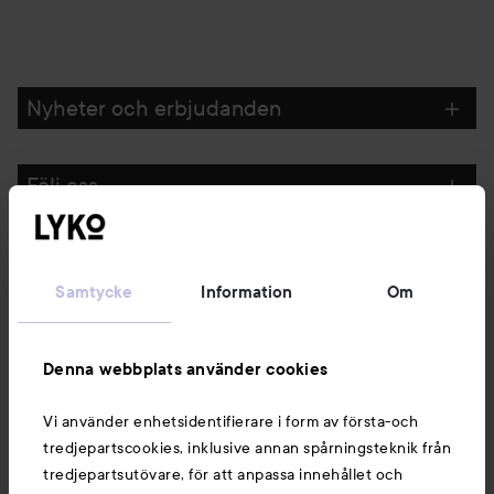
Nyheter och erbjudanden
Följ oss
Kundservice
Samtycke
Information
Om
Information
Denna webbplats använder cookies
Du kanske också gillar
Vi använder enhetsidentifierare i form av första-och
tredjepartscookies, inklusive annan spårningsteknik från
tredjepartsutövare, för att anpassa innehållet och