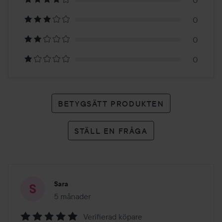
0
2
0
betyg
0
0
BETYGSÄTT PRODUKTEN
STÄLL EN FRÅGA
Sara
5 månader
Inlägget skapades 5 månader
Verifierad köpare