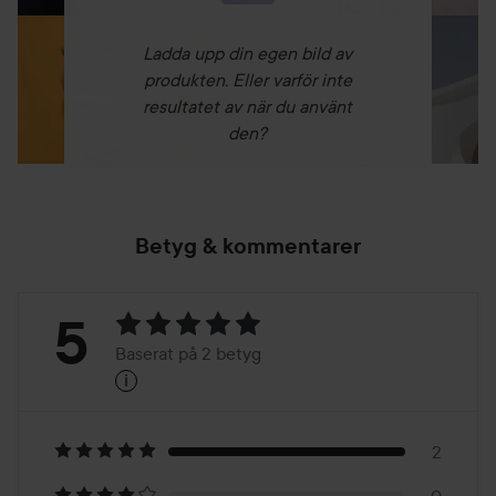
Ladda upp din egen bild av
produkten. Eller varför inte
resultatet av när du använt
den?
Betyg & kommentarer
Betyg:
5
Baserat på 2 betyg
i
5
Baserat
på
2