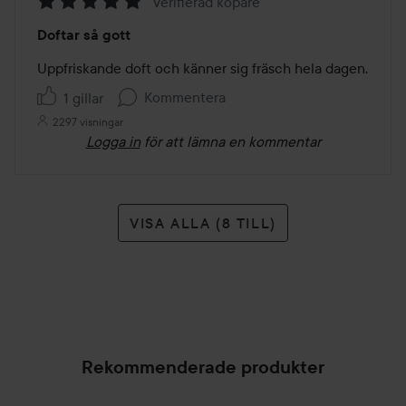
Verifierad köpare
Betyg:
Doftar så gott
5
av
Uppfriskande doft och känner sig fräsch hela dagen. 
5
Kommentera
1 gillar
2297 visningar
Logga in
för att lämna en kommentar
VISA ALLA (8 TILL)
Rekommenderade produkter