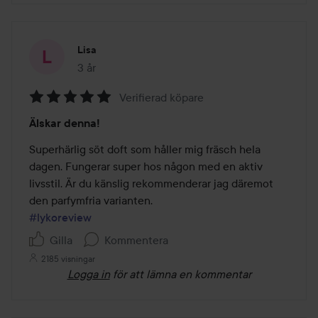
Lisa
3 år
Inlägget skapades 3 år
Verifierad köpare
Betyg:
Älskar denna!
5
av
Superhärlig söt doft som håller mig fräsch hela 
5
dagen. Fungerar super hos någon med en aktiv 
livsstil. Är du känslig rekommenderar jag däremot 
#lykoreview
Gilla
Kommentera
2185 visningar
Logga in
för att lämna en kommentar