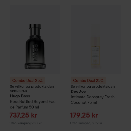
Combo Deal 25%
Hugo Boss
Combo Deal 25%
Boss Bottled Beyond E
DeoDoc
Inti
SPONSRAD
Combo Deal 25%
Combo Deal 25%
Se villkor på produktsidan
Se villkor på produktsidan
DeoDoc
SPONSRAD
Hugo Boss
Intimate Deospray Fresh
Boss Bottled Beyond Eau
Coconut
75 ml
de Parfum
50 ml
Reapris
Reapris
737,25 kr
179,25 kr
Utan kampanj 983 kr
Utan kampanj 239 kr