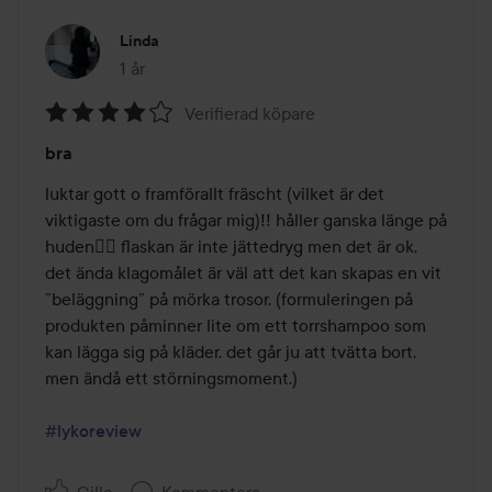
Linda
1 år
Inlägget skapades 1 år
Verifierad köpare
Betyg:
bra
4
av
luktar gott o framförallt fräscht (vilket är det 
5
viktigaste om du frågar mig)!! håller ganska länge på 
huden👍🏼 flaskan är inte jättedryg men det är ok, 
det ända klagomålet är väl att det kan skapas en vit 
”beläggning” på mörka trosor. (formuleringen på 
produkten påminner lite om ett torrshampoo som 
kan lägga sig på kläder. det går ju att tvätta bort, 
men ändå ett störningsmoment.)

#lykoreview