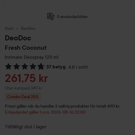
5 användarbilder
Start
DeoDoc
DeoDoc
Fresh Coconut
Intimate Deospray
125 ml
37 betyg
,
4.8 i snitt
Hoppa till Betyg & kommentarer
Reapris
261,75 kr
Utan kampanj 349 kr
Combo Deal 25%
Priset gäller när du handlar 2 valfria produkter för totalt 490 kr.
Erbjudandet gäller t.o.m. 2026-08-16 22:00
Tillfälligt slut i lager