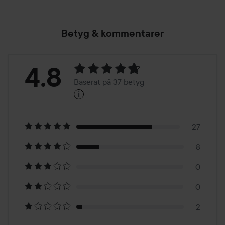
Betyg & kommentarer
Betyg:
4.8
Baserat på 37 betyg
i
4.8
Baserat
på
27
8
37
0
betyg
0
2