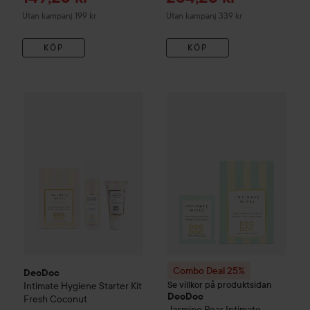
Utan kampanj 199 kr
Utan kampanj 339 kr
KÖP
KÖP
295 kr
DeoDoc
Intimate Hygiene Starter Kit Fresh Coconut
Combo Deal 25%
DeoDoc
Jas
Utan paketpris
Combo Deal 25%
DeoDoc
Se villkor på produktsidan
Intimate Hygiene Starter Kit
DeoDoc
Fresh Coconut
Jasmine Pear
Intimate