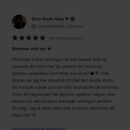
Elina Bladh Nikqi 🫶
Användarens roll: Lyko Creator.
2 månader
Inlägget skapades 2 månader
LYKO CREATOR
Verifierad testare
Betyg:
Sommar och sol ☀️
5
av
Eftersom kokos verkligen är min favorit doft så 
5
passade det inte mer än perfekt att testa på 
deodoc produkter just fresh coconut! 🥥🌴 Från 
början var jag lite skeptisk till ifall det skulle ställa 
till med ph-värde och om min hud skulle bli irriterad. 
Efter att jag provat har jag inte upplevt någon utav 
dessa och denna deon passade verkligen perfekt 
för mig! Jag är jätte nöjd och kommer definitivt att 
köpa om! 🌸

#lykoinflutester
#deodoc