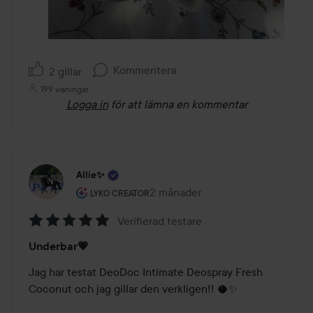
Kommentera
2 gillar
199 visningar
Logga in
för att lämna en kommentar
Allie✨
Användarens roll: Lyko Creator.
2 månader
Inlägget skapades 2 månader
LYKO CREATOR
Verifierad testare
Betyg:
Underbar💗
5
av
Jag har testat DeoDoc Intimate Deospray Fresh 
5
Coconut och jag gillar den verkligen!! 🥥✨
