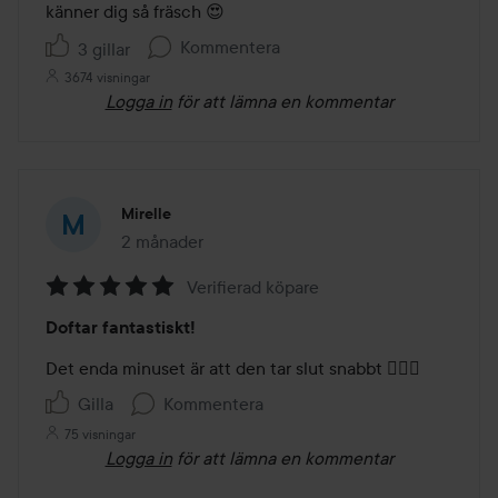
känner dig så fräsch 😍
Kommentera
3 gillar
3674 visningar
Logga in
för att lämna en kommentar
Mirelle
2 månader
Inlägget skapades 2 månader
Verifierad köpare
Betyg:
Doftar fantastiskt!
5
av
Det enda minuset är att den tar slut snabbt 🤷🏼‍♀️ 
5
Gilla
Kommentera
75 visningar
Logga in
för att lämna en kommentar