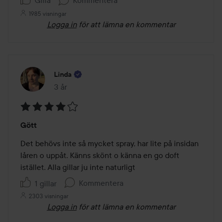
Gilla
Kommentera
1985 visningar
Logga in
för att lämna en kommentar
Linda
3 år
Inlägget skapades 3 år
Betyg:
Gött
4
av
Det behövs inte så mycket spray, har lite på insidan 
5
låren o uppåt. Känns skönt o känna en go doft 
istället. Alla gillar ju inte naturligt 
Kommentera
1 gillar
2303 visningar
Logga in
för att lämna en kommentar