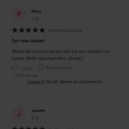
Petra
3 år
Inlägget skapades 3 år
Verifierad köpare
Betyg:
Dyr men älskar!
5
av
Älskar denna men tycker den tar slut snabbt och 
5
kostar därför skjortan! Men så bra!:)
Kommentera
1 gillar
1925 visningar
Logga in
för att lämna en kommentar
Josefin
4 år
Inlägget skapades 4 år