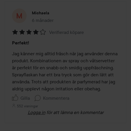
Michaela
6 månader
Inlägget skapades 6 månader
Verifierad köpare
Betyg:
Perfekt!
4
av
Jag känner mig alltid fräsch när jag använder denna 
5
produkt. Kombinationen av spray och våtservetter 
är perfekt för en snabb och smidig uppfräschning. 
Sprayflaskan har ett bra tryck som gör den lätt att 
använda. Trots att produkten är parfymerad har jag 
Gilla
Kommentera
552 visningar
Logga in
för att lämna en kommentar