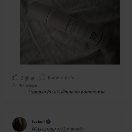
Kommentera
2 gillar
178 visningar
Logga in
för att lämna en kommentar
Isabell
Användarens roll: Lyko Creator.
2 månader
Inlägget skapades 2 månader
LYKO CREATOR