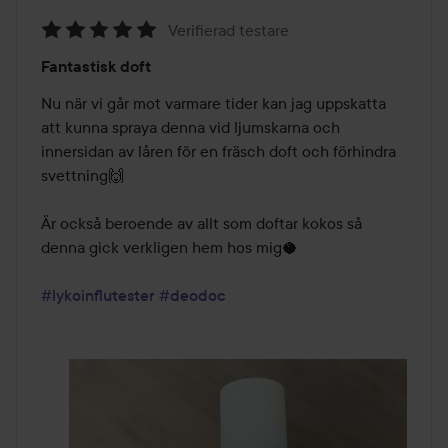
Verifierad testare
Betyg:
Fantastisk doft
5
av
Nu när vi går mot varmare tider kan jag uppskatta 
5
att kunna spraya denna vid ljumskarna och 
innersidan av låren för en fräsch doft och förhindra 
svettning🙌

Är också beroende av allt som doftar kokos så 
denna gick verkligen hem hos mig🥥

#lykoinflutester
#deodoc