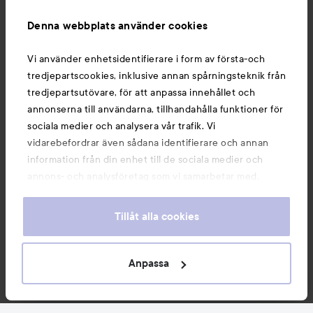
Information
Denna webbplats använder cookies
Du kanske också gillar
Vi använder enhetsidentifierare i form av första-och
tredjepartscookies, inklusive annan spårningsteknik från
tredjepartsutövare, för att anpassa innehållet och
annonserna till användarna, tillhandahålla funktioner för
sociala medier och analysera vår trafik. Vi
vidarebefordrar även sådana identifierare och annan
information från din enhet till de sociala medier och
annons- och analysföretag som vi samarbetar med.
Dessa kan i sin tur kombinera informationen med annan
information som du har tillhandahållit eller som de har
Tillåt alla cookies
samlat in när du har använt deras tjänster. Du godkänner
våra cookies vid fortsatt användande av vår webbplats.
Copyright 2026
För information om hur du kan ändra inställningarna för
Anpassa
E-handel av Avensia
cookies, se vår
Cookie Policy