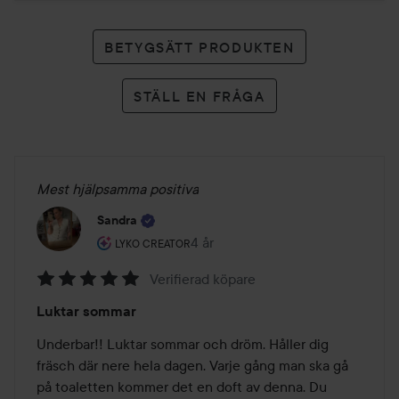
BETYGSÄTT PRODUKTEN
STÄLL EN FRÅGA
Mest hjälpsamma positiva
Sandra
Användarens roll: Lyko Creator.
4 år
Inlägget skapades 4 år
LYKO CREATOR
Verifierad köpare
Betyg:
Luktar sommar
5
av
Underbar!! Luktar sommar och dröm. Håller dig 
5
fräsch där nere hela dagen. Varje gång man ska gå 
på toaletten kommer det en doft av denna. Du 