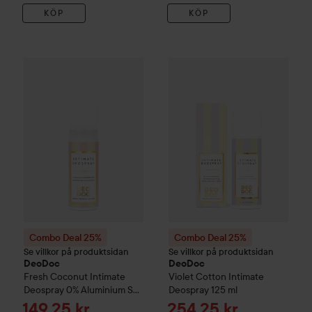
KÖP
KÖP
Combo Deal 25%
DeoDoc
Fresh Coconut
Combo Deal 25%
Intimate Deospray
DeoDoc
Viol
Combo Deal 25%
Combo Deal 25%
Se villkor på produktsidan
Se villkor på produktsidan
DeoDoc
DeoDoc
Fresh Coconut
Intimate
Violet Cotton
Intimate
Deospray 0% Aluminium Salt
Deospray
125 ml
50 ml
Reapris
Reapris
149,25 kr
254,25 kr