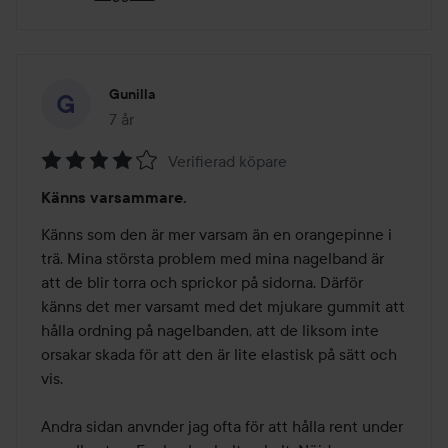
Gunilla
7 år
Inlägget skapades 7 år
Verifierad köpare
Betyg:
Känns varsammare.
4
av
Känns som den är mer varsam än en orangepinne i 
5
trä. Mina största problem med mina nagelband är 
att de blir torra och sprickor på sidorna. Därför 
känns det mer varsamt med det mjukare gummit att 
hålla ordning på nagelbanden, att de liksom inte 
orsakar skada för att den är lite elastisk på sätt och 
vis. 

Andra sidan anvnder jag ofta för att hålla rent under 