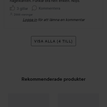
nagelkanten. Funkar bra helt enkelt. Nöjd.
Kommentera
3 gillar
2666 visningar
Logga in
för att lämna en kommentar
VISA ALLA (4 TILL)
Rekommenderade produkter
Gleeze
Squad Makeup Brush Kit
62 kr
99 kr
Depend
PT
Peelingpenna
SPONSRAD
Rekommend