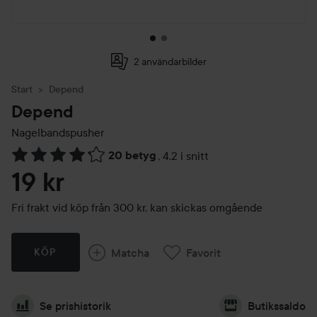
2 användarbilder
Start
Depend
Depend
Nagelbandspusher
20 betyg
,
4.2 i snitt
Hoppa till Betyg & kommentarer
19 kr
Fri frakt vid köp från 300 kr, kan skickas omgående
Matcha
Favorit
KÖP
Se prishistorik
Butikssaldo