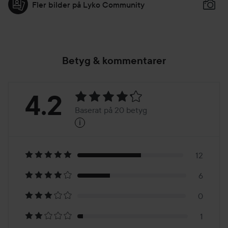
Fler bilder på Lyko Community
Betyg & kommentarer
Betyg:
4.2
Baserat på 20 betyg
i
4.2
Baserat
på
12
6
20
0
betyg
1