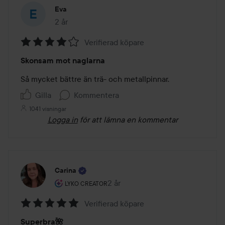
Eva
2 år
Inlägget skapades 2 år
Verifierad köpare
Betyg:
Skonsam mot naglarna
4
av
Så mycket bättre än trä- och metallpinnar.
5
Gilla
Kommentera
1041 visningar
Logga in
för att lämna en kommentar
Carina
Användarens roll: Lyko Creator.
2 år
Inlägget skapades 2 år
LYKO CREATOR
Verifierad köpare
Betyg:
Superbra🌺