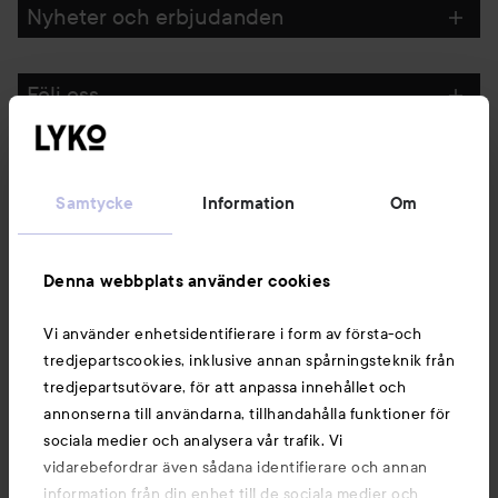
Nyheter och erbjudanden
Följ oss
Kundservice
Samtycke
Information
Om
Information
Denna webbplats använder cookies
Du kanske också gillar
Vi använder enhetsidentifierare i form av första-och
tredjepartscookies, inklusive annan spårningsteknik från
tredjepartsutövare, för att anpassa innehållet och
annonserna till användarna, tillhandahålla funktioner för
sociala medier och analysera vår trafik. Vi
vidarebefordrar även sådana identifierare och annan
information från din enhet till de sociala medier och