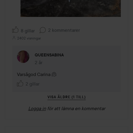
2 kommentarer
8 gillar
2402 visningar
QUEENSABINA
2 år
Kommentaren lades 2 år
Varsågod Carina 🫠
2 gillar
VISA ÄLDRE (1 TILL)
Logga in
för att lämna en kommentar