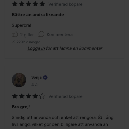
Verifierad köpare
Betyg:
Bättre än andra liknande
5
av
Superbra!
5
Kommentera
2 gillar
2202 visningar
Logga in
för att lämna en kommentar
Sonja
4 år
Inlägget skapades 4 år
Verifierad köpare
Betyg:
Bra grej!
4
av
Smidig att använda och enkel att rengöra. 👍 Lång 
5
livslängd, vilket gör den billigare att använda än 