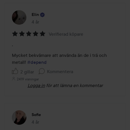
Elin
4 år
Inlägget skapades 4 år
Verifierad köpare
Betyg:
.
5
av
Mycket bekvämare att använda än de i trä och 
5
metall! 
#depend
Kommentera
2 gillar
2419 visningar
Logga in
för att lämna en kommentar
Sofie
4 år
Inlägget skapades 4 år