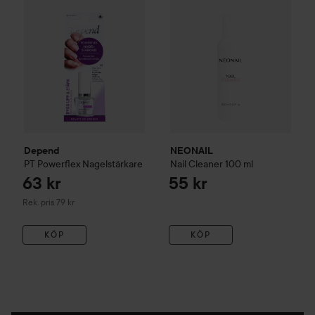
Depend
NEONAIL
PT
Powerflex Nagelstärkare
Nail Cleaner
100 ml
63 kr
55 kr
Rekommenderat pris 79 kr
Rek. pris 79 kr
KÖP
KÖP