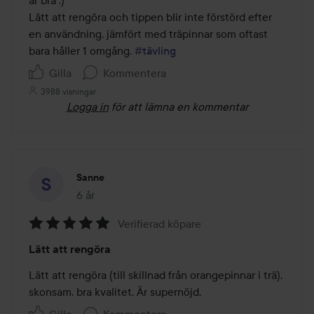
Lätt att rengöra och tippen blir inte förstörd efter 
en användning, jämfört med träpinnar som oftast 
bara håller 1 omgång. 
#tävling
Gilla
Kommentera
3988 visningar
Logga in
för att lämna en kommentar
Sanne
6 år
Inlägget skapades 6 år
Verifierad köpare
Betyg:
Lätt att rengöra
5
av
Lätt att rengöra (till skillnad från orangepinnar i trä), 
5
skonsam, bra kvalitet. Är supernöjd.