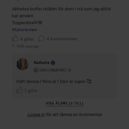
5
av
Jättebra buffer istället för dom i trä som jag alltid 
5
har använt.

#lykoreview
4 kommentarer
4 gillar
1058 visningar
Nathalie
Användarens roll: Lyko Creator.
2 år
Kommentaren lades 2 år
LYKO CREATOR
Haft denna i flera år ! Den är super 🥰
1 gillar
VISA ÄLDRE (3 TILL)
Logga in
för att lämna en kommentar