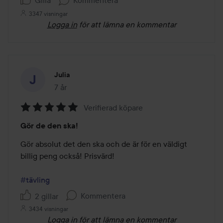
Gilla
Kommentera
3347 visningar
Logga in
för att lämna en kommentar
Julia
7 år
Inlägget skapades 7 år
Verifierad köpare
Betyg:
Gör de den ska!
5
av
Gör absolut det den ska och de är för en väldigt 
5
billig peng också! Prisvärd!

#tävling
Kommentera
2 gillar
3434 visningar
Logga in
för att lämna en kommentar