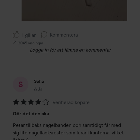
Kommentera
1 gillar
3045 visningar
Logga in
för att lämna en kommentar
Sofia
6 år
Inlägget skapades 6 år
Verifierad köpare
Betyg:
Gör det den ska
4
av
Petar tillbaks nagelbanden och samtidigt får med 
5
sig lite nagellacksrester som lurar i kanterna, vilket 
är bra :) 
