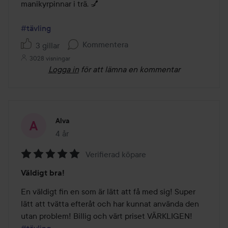
manikyrpinnar i trä. 💅

#tävling
Kommentera
3 gillar
3028 visningar
Logga in
för att lämna en kommentar
Alva
4 år
Inlägget skapades 4 år
Verifierad köpare
Betyg:
Väldigt bra!
5
av
En väldigt fin en som är lätt att få med sig! Super 
5
lätt att tvätta efteråt och har kunnat använda den 
utan problem! Billig och värt priset VÄRKLIGEN! 