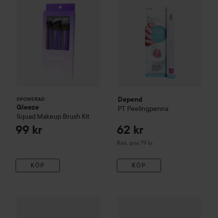
Depend
SPONSRAD
Gleeze
PT
Peelingpenna
Squad Makeup Brush Kit
99 kr
62 kr
Rekommenderat pris 79 kr
Rek. pris 79 kr
KÖP
KÖP
Depend
PT
Kickstart Nagelvård
79 kr
Depend
PT
Nagelbandscreme