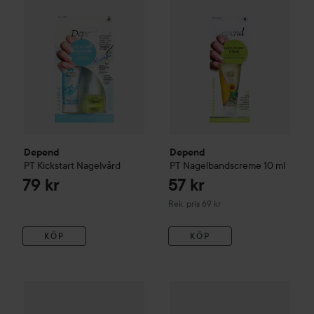
Depend
Depend
PT
Kickstart Nagelvård
PT
Nagelbandscreme
10 ml
79 kr
57 kr
Rekommenderat pris 69 kr
Rek. pris 69 kr
KÖP
KÖP
NEONAIL
63 kr
Nail Cleaner
100 ml
5
Depend
PT
Powerflex Nagelstärkare
Rekommenderat pris 79 kr