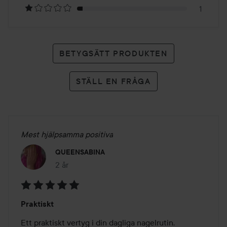
1
BETYGSÄTT PRODUKTEN
STÄLL EN FRÅGA
Mest hjälpsamma positiva
QUEENSABINA
2 år
Inlägget skapades 2 år
Betyg:
Praktiskt
5
av
Ett praktiskt vertyg i din dagliga nagelrutin.