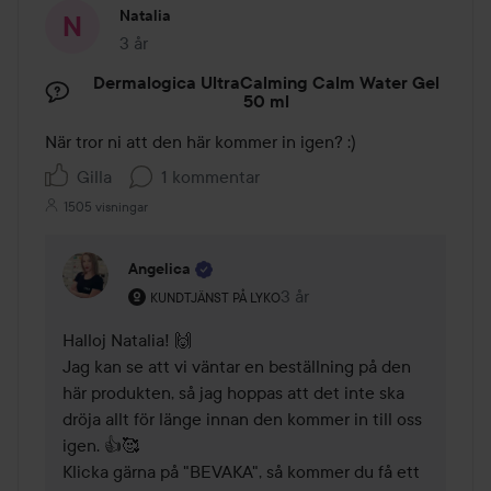
Natalia
3 år
Inlägget skapades 3 år
Dermalogica UltraCalming Calm Water Gel
50 ml
När tror ni att den här kommer in igen? :)
Gilla
1 kommentar
1505 visningar
Angelica
Användarens roll: Kundtjänst på Lyko.
3 år
Kommentaren lades 3 år
KUNDTJÄNST PÅ LYKO
Halloj Natalia! 🙌

Jag kan se att vi väntar en beställning på den 
här produkten, så jag hoppas att det inte ska 
dröja allt för länge innan den kommer in till oss 
igen. 👍🥰

Klicka gärna på "BEVAKA", så kommer du få ett 