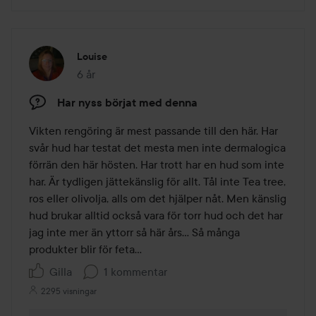
Louise
6 år
Inlägget skapades 6 år
Har nyss börjat med denna
Vikten rengöring är mest passande till den här. Har 
svår hud har testat det mesta men inte dermalogica 
förrän den här hösten. Har trott har en hud som inte 
har. Är tydligen jättekänslig för allt. Tål inte Tea tree, 
ros eller olivolja, alls om det hjälper nåt. Men känslig 
hud brukar alltid också vara för torr hud och det har 
jag inte mer än yttorr så här års... Så många 
produkter blir för feta... 
Gilla
1 kommentar
2295 visningar