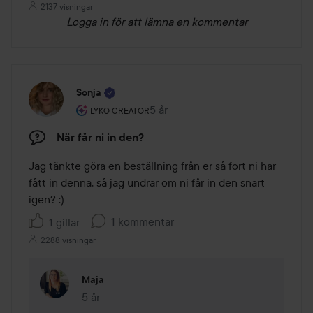
2137 visningar
Logga in
för att lämna en kommentar
Sonja
Användarens roll: Lyko Creator.
5 år
Inlägget skapades 5 år
LYKO CREATOR
När får ni in den?
Jag tänkte göra en beställning från er så fort ni har 
fått in denna, så jag undrar om ni får in den snart 
igen? :)
1 kommentar
1 gillar
2288 visningar
Maja
5 år
Kommentaren lades 5 år