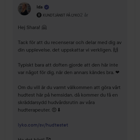
Ida
Användarens roll: Kundtjänst på Lyko.
2 år
Kommentaren lades 2 år
KUNDTJÄNST PÅ LYKO
Hej Shara! 🤗 

Tack för att du recenserar och delar med dig av 
din upplevelse, det uppskattar vi verkligen. 🙌 

Typiskt bara att doften gjorde att den här inte 
var något för dig, när den annars kändes bra. ❤ 

Om du vill är du varmt välkommen att göra vårt 
hudtest här på hemsidan, då kommer du få en 
skräddarsydd hudvårdsrutin av våra 
hudterapeuter. 😍⬇ 

lyko.com/sv/hudtestet
Ha det bäst! 🥰 