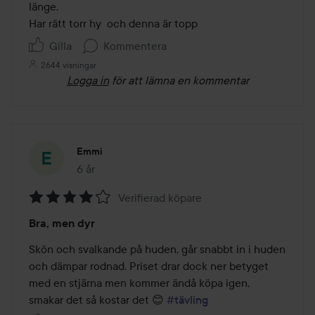
länge. 

Har rätt torr hy  och denna är topp
Gilla
Kommentera
2644 visningar
Logga in
för att lämna en kommentar
Emmi
6 år
Inlägget skapades 6 år
Verifierad köpare
Betyg:
Bra, men dyr
4
av
Skön och svalkande på huden, går snabbt in i huden 
5
och dämpar rodnad. Priset drar dock ner betyget 
med en stjärna men kommer ändå köpa igen, 
smakar det så kostar det 😊 
#tävling