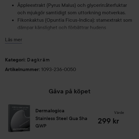
Äppleextrakt (Pyrus Malus) och glycerin:återfuktar
och mjukgör samtidigt som uttorkning motverkas.
Fikonkaktus (Opuntia Ficus-Indica): stamextrakt som
dämpar känslighet och förbättrar hudens
fuktbindande förmåga.
Läs mer
Natriumhyaluronat och hydrolyserat
natriumhyaluronat: komplex med olika storlekar av
hyaluronsyramolekyler. Denna unika teknologi
Dagkräm
Kategori
:
optimerar fukthalten i vävnaden under många timmar.
1093-236-0050
Artikelnummer
:
50 ml
Gåva på köpet
Dermalogica
Värde
Stainless Steel Gua Sha
299 kr
GWP