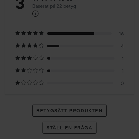
Betyg:
3
Baserat på 22 betyg
i
3
Baserat
på
16
4
22
1
betyg
1
0
BETYGSÄTT PRODUKTEN
STÄLL EN FRÅGA