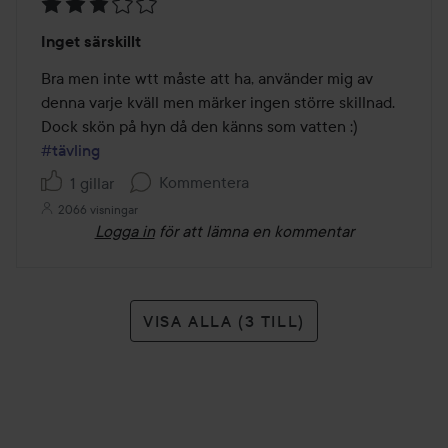
Betyg:
Inget särskillt
3
av
Bra men inte wtt måste att ha, använder mig av 
5
denna varje kväll men märker ingen större skillnad. 
Dock skön på hyn då den känns som vatten :) 
#tävling
Kommentera
1 gillar
2066 visningar
Logga in
för att lämna en kommentar
VISA ALLA (3 TILL)