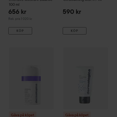
100 ml
656 kr
590 kr
Rekommenderat pris 1 020 kr
Rek. pris 1 020 kr
KÖP
KÖP
Gåva på köpet
Dermalogica
Stabilizing Repair Cream
50 ml
8
Gåva på köpet
Dermalogica
Sk
Gåva på köpet
Gåva på köpet