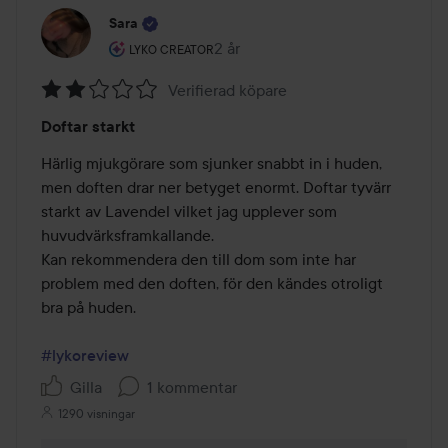
Sara
Användarens roll: Lyko Creator.
2 år
Inlägget skapades 2 år
LYKO CREATOR
Verifierad köpare
Betyg:
Doftar starkt
2
av
Härlig mjukgörare som sjunker snabbt in i huden, 
5
men doften drar ner betyget enormt. Doftar tyvärr 
starkt av Lavendel vilket jag upplever som 
huvudvärksframkallande.

Kan rekommendera den till dom som inte har 
problem med den doften, för den kändes otroligt 
bra på huden. 

#lykoreview
Gilla
1 kommentar
1290 visningar