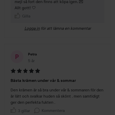
mejl så fort den finns att köpa igen. 💌

Allt gott! 🤍
Gilla
Logga in
för att lämna en kommentar
Petra
5 år
Inlägget skapades 5 år
Betyg:
Bästa krämen under vår & sommar
5
av
Den krämen är så bra under vår & sommaren för den 
5
är lätt och svalkar huden så skönt , men samtidigt 
ger den perfekta fukten . 
Kommentera
3 gillar