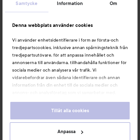
Samtycke
Information
Om
Information
Denna webbplats använder cookies
Du kanske också gillar
Vi använder enhetsidentifierare i form av första-och
tredjepartscookies, inklusive annan spårningsteknik från
tredjepartsutövare, för att anpassa innehållet och
annonserna till användarna, tillhandahålla funktioner för
sociala medier och analysera vår trafik. Vi
vidarebefordrar även sådana identifierare och annan
information från din enhet till de sociala medier och
annons- och analysföretag som vi samarbetar med.
Dessa kan i sin tur kombinera informationen med annan
information som du har tillhandahållit eller som de har
Tillåt alla cookies
samlat in när du har använt deras tjänster. Du godkänner
våra cookies vid fortsatt användande av vår webbplats.
Copyright 2026
För information om hur du kan ändra inställningarna för
Anpassa
E-handel av Avensia
cookies, se vår
Cookie Policy