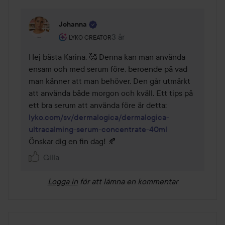
Johanna
Användarens roll: Lyko Creator.
3 år
Kommentaren lades 3 år
LYKO CREATOR
Hej bästa Karina, 🥰 Denna kan man använda 
ensam och med serum före, beroende på vad 
man känner att man behöver. Den går utmärkt 
att använda både morgon och kväll. Ett tips på 
lyko.com/sv/dermalogica/dermalogica-
ultracalming-serum-concentrate-40ml
Gilla
Logga in
för att lämna en kommentar