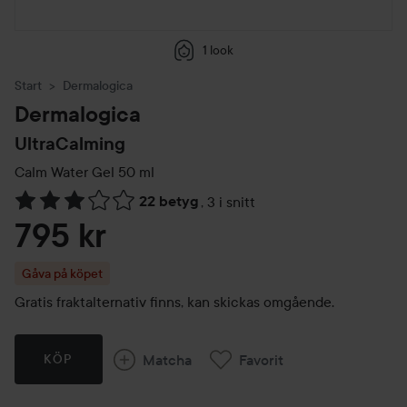
1 look
Start
Dermalogica
Dermalogica
UltraCalming
Calm Water Gel
50 ml
22 betyg
,
3 i snitt
Hoppa till Betyg & kommentarer
795 kr
Gåva på köpet
Gratis fraktalternativ finns, kan skickas omgående.
Matcha
Favorit
KÖP