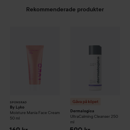
Rekommenderade produkter
By Lyko
Moisture Mania Face Cream
Gåva på köpet
Dermalogica
50 ml
Ul
169 kr
SPONSRAD
Gåva på köpet
SPONSRAD
By Lyko
Dermalogica
Moisture Mania Face Cream
UltraCalming
Cleanser
250
50 ml
ml
169 kr
590 kr