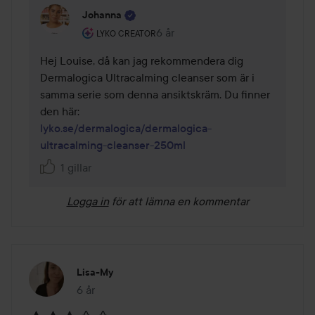
Johanna
Användarens roll: Lyko Creator.
6 år
Kommentaren lades 6 år
LYKO CREATOR
Hej Louise, då kan jag rekommendera dig 
Dermalogica Ultracalming cleanser som är i 
samma serie som denna ansiktskräm. Du finner 
lyko.se/dermalogica/dermalogica-
ultracalming-cleanser-250ml
1 gillar
Logga in
för att lämna en kommentar
Lisa-My
6 år
Inlägget skapades 6 år