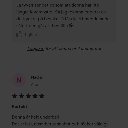
Ja tyvärr ser det ut som att denna har lite 
längre leveranstid.. Så jag rekommenderar att 
du trycker på bevaka så får du ett meddelande 
såfort den går att beställa 🤩
1 gillar
Logga in
för att lämna en kommentar
Nadja
6 år
Inlägget skapades 6 år
Betyg:
Perfekt
5
av
Denna är helt underbar! 

5
Det är lätt, absorberas snabbt och räcker väldigt 