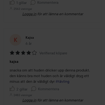
Kommentera
1 gillar
2563 visningar
Logga in
för att lämna en kommentar
Kajsa
6 år
Inlägget skapades 6 år
Verifierad köpare
Betyg:
kajsa
4
av
snacka om att huden dricker upp denna produkt, 
5
den känns bra mot huden och är väldigt dryg ett 
minus att den är väldigt dyr 
#tävling
Kommentera
2 gillar
2483 visningar
Logga in
för att lämna en kommentar