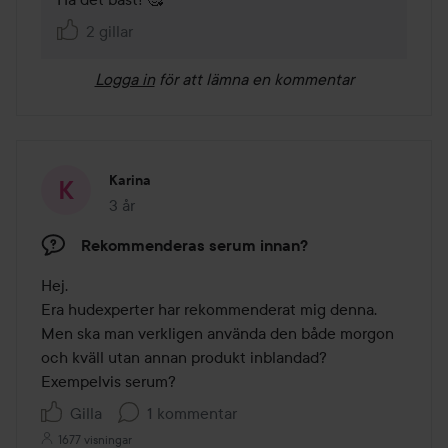
2 gillar
Logga in
för att lämna en kommentar
Karina
3 år
Inlägget skapades 3 år
Rekommenderas serum innan?
Hej. 

Era hudexperter har rekommenderat mig denna. 
Men ska man verkligen använda den både morgon 
och kväll utan annan produkt inblandad? 
Exempelvis serum?
Gilla
1 kommentar
1677 visningar