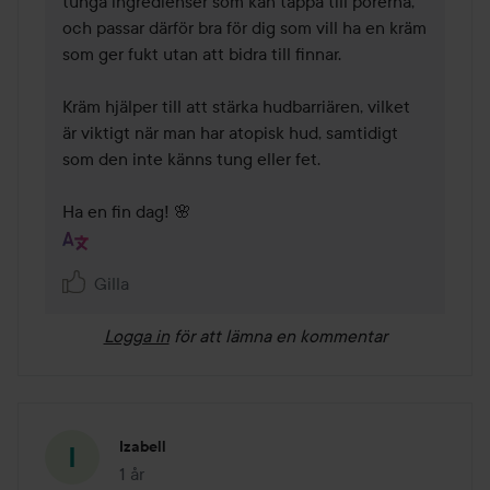
tunga ingredienser som kan täppa till porerna, 
och passar därför bra för dig som vill ha en kräm 
som ger fukt utan att bidra till finnar.

Kräm hjälper till att stärka hudbarriären, vilket 
är viktigt när man har atopisk hud, samtidigt 
som den inte känns tung eller fet.

Ha en fin dag! 🌸
Gilla
Logga in
för att lämna en kommentar
Izabell
1 år
Inlägget skapades 1 år