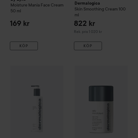
Dermalogica
Moisture Mania Face Cream
Skin Smoothing Cream
100
50 ml
ml
169 kr
822 kr
Rekommenderat pris 1 020 kr
Rek. pris 1 020 kr
KÖP
KÖP
Gåva på köpet
Dermalogica
65
Da
Gåva på köpet
Dermalogica
Special Cleansing Gel
500 ml
Rekom