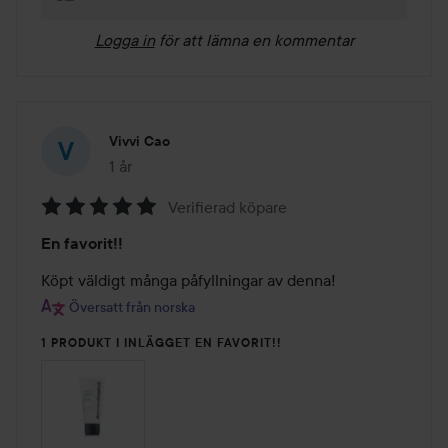
Logga in
för att lämna en kommentar
Vivvi Cao
1 år
Inlägget skapades 1 år
Verifierad köpare
Betyg:
En favorit!!
5
av
Köpt väldigt många påfyllningar av denna!
5
Översatt från norska
1 PRODUKT I INLÄGGET EN FAVORIT!!