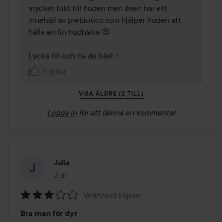
mycket fukt till huden men även har ett 
innehåll av prebiotics som hjälper huden att 
hålla en fin hudhälsa 😍

Lycka till och ha de bäst ✨
3 gillar
VISA ÄLDRE (2 TILL)
Logga in
för att lämna en kommentar
Julia
2 år
Inlägget skapades 2 år
Verifierad köpare
Betyg:
Bra men för dyr
3