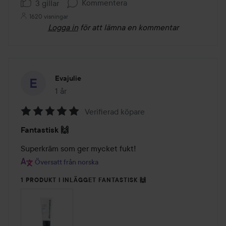
Kommentera
3 gillar
1620 visningar
Logga in
för att lämna en kommentar
Evajulie
1 år
Inlägget skapades 1 år
Verifierad köpare
Betyg:
Fantastisk 🙌
5
av
Superkräm som ger mycket fukt!
5
Översatt från norska
1 PRODUKT I INLÄGGET FANTASTISK 🙌