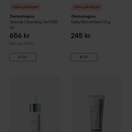
Gåva på köpet
Gåva på köpet
Dermalogica
Dermalogica
Special Cleansing Gel
500
Daily
Microfoliant
13 g
ml
656 kr
245 kr
Rekommenderat pris 905 kr
Rek. pris 905 kr
KÖP
KÖP
Gåva på köpet
Dermalogica
Circular Hydration Serum
Gåva på köpet
Dermalogica
30 ml
Ag
8