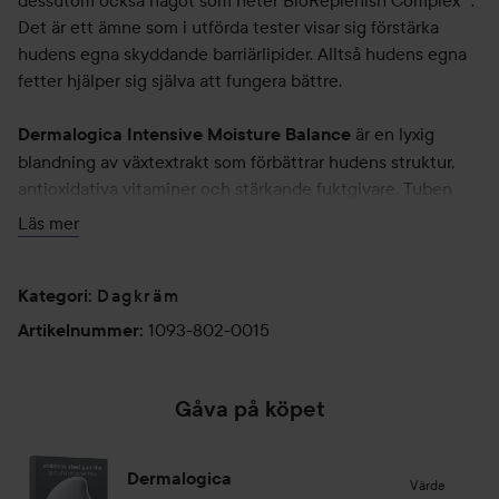
dessutom också något som heter BioReplenish Complex™.
Det är ett ämne som i utförda tester visar sig förstärka
hudens egna skyddande barriärlipider. Alltså hudens egna
fetter hjälper sig själva att fungera bättre.
är en lyxig
Dermalogica Intensive Moisture Balance
blandning av växtextrakt som förbättrar hudens struktur,
antioxidativa vitaminer och stärkande fuktgivare. Tuben
återfuktar intensivt samtidigt som den skyddar huden mot
Läs mer
skador från fria radikaler.
Dagkräm
Kategori
:
Här är innehållet i Dermalogica Intensive Moisture
Balance:
1093-802-0015
Artikelnummer
:
- BioReplenish Complex™: Stärker och återställer hudens
skyddande barriärlipider.
- Prebiotiskt algextrakt (Chlorella Vulgaris): Återställer och
Gåva på köpet
balanserar hudens naturliga mikroflora genom att främja de
goda hudbakterierna (S.Epidermidis) samt reducera de
Dermalogica
skadliga bakteriernas aktivitet (S.Aureus).
Värde