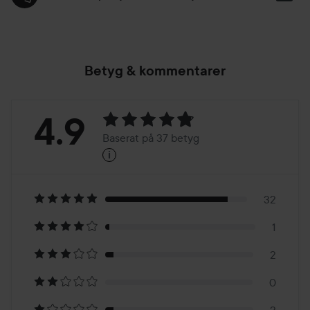
Betyg & kommentarer
Betyg:
4.9
Baserat på 37 betyg
i
4.9
Baserat
på
32
1
37
2
betyg
0