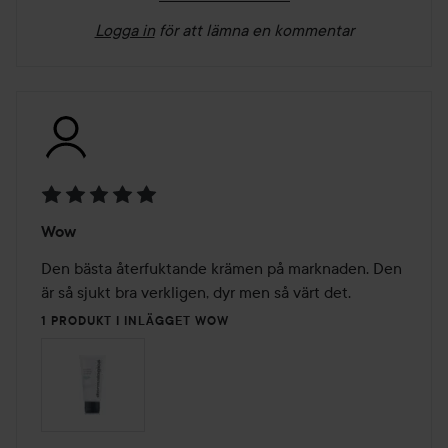
Logga in
för att lämna en kommentar
Betyg:
Wow
5
av
Den bästa återfuktande krämen på marknaden. Den 
5
är så sjukt bra verkligen, dyr men så värt det. 
1 PRODUKT I INLÄGGET WOW