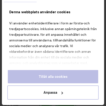
Denna webbplats använder cookies
Kundservice
Vi använder enhetsidentifierare i form av första-och
tredjepartscookies, inklusive annan spårningsteknik från
Information
tredjepartsutövare, för att anpassa innehållet och
annonserna till användarna, tillhandahålla funktioner för
sociala medier och analysera vår trafik. Vi
Du kanske också gillar
vidarebefordrar även sådana identifierare och annan
information från din enhet till de sociala medier och
annons- och analysföretag som vi samarbetar med.
Dessa kan i sin tur kombinera informationen med annan
information som du har tillhandahållit eller som de har
Tillåt alla cookies
samlat in när du har använt deras tjänster. Du godkänner
våra cookies vid fortsatt användande av vår webbplats.
För information om hur du kan ändra inställningarna för
Anpassa
cookies, se vår
Cookie Policy