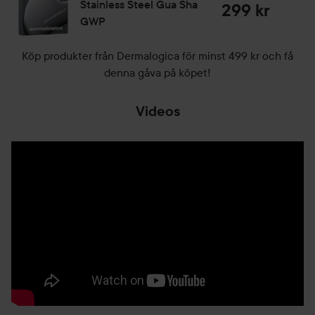
Stainless Steel Gua Sha
- Hyaluronsyra tillsammans med röd solhatt, tigerört och
299 kr
GWP
aloe vera: Förseglar fukt för att förbättra hudens
barriärfunktion samt reducerar intrycket av fina linjer.
Köp produkter från Dermalogica för minst 499 kr och få
15 ml
denna gåva på köpet!
Videos