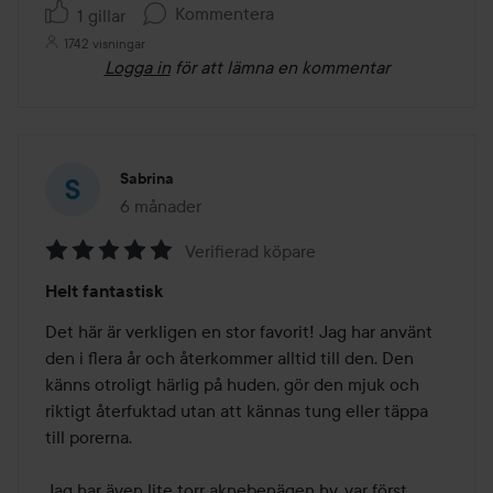
Kommentera
1 gillar
1742 visningar
Logga in
för att lämna en kommentar
Sabrina
6 månader
Inlägget skapades 6 månader
Verifierad köpare
Betyg:
Helt fantastisk
5
av
Det här är verkligen en stor favorit! Jag har använt 
5
den i flera år och återkommer alltid till den. Den 
känns otroligt härlig på huden, gör den mjuk och 
riktigt återfuktad utan att kännas tung eller täppa 
till porerna.

Jag har även lite torr aknebenägen hy, var först 