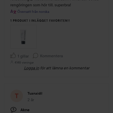
rengöringen som hör till, superbra!
Översatt från norska
1 PRODUKT I INLÄGGET FAVORITEN!!
Kommentera
1 gillar
4148 visningar
Logga in
för att lämna en kommentar
Tuanaidil
2 år
Inlägget skapades 2 år
Akne