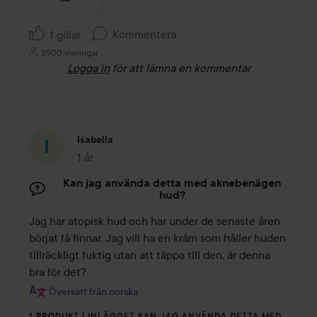
Kommentera
1 gillar
2900 visningar
Logga in
för att lämna en kommentar
Isabella
1 år
Inlägget skapades 1 år
Kan jag använda detta med aknebenägen
hud?
Jag har atopisk hud och har under de senaste åren 
börjat få finnar. Jag vill ha en kräm som håller huden 
tillräckligt fuktig utan att täppa till den, är denna 
bra för det?
Översatt från norska
1 PRODUKT I INLÄGGET KAN JAG ANVÄNDA DETTA MED