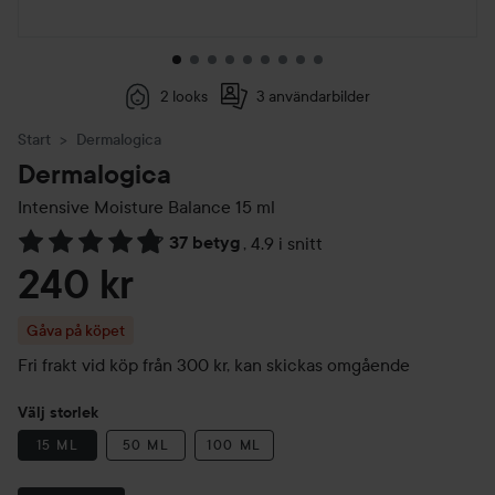
2 looks
3 användarbilder
Start
Dermalogica
Dermalogica
Intensive Moisture Balance
15 ml
37 betyg
,
4.9 i snitt
Hoppa till Betyg & kommentarer
240 kr
Gåva på köpet
Fri frakt vid köp från 300 kr, kan skickas omgående
Välj storlek
15 ML
50 ML
100 ML