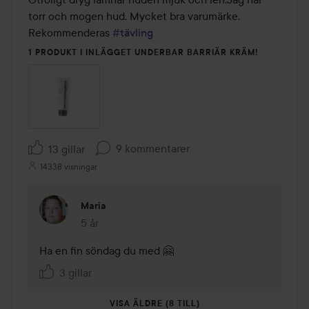
torr och mogen hud. Mycket bra varumärke. 
Rekommenderas 
#tävling
1 PRODUKT I INLÄGGET UNDERBAR BARRIÄR KRÄM!
9 kommentarer
13 gillar
14338 visningar
Maria
5 år
Kommentaren lades 5 år
Ha en fin söndag du med 🤗
3 gillar
VISA ÄLDRE (8 TILL)