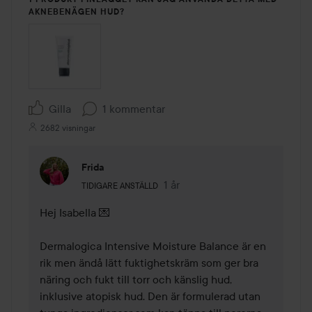
AKNEBENÄGEN HUD?
Gilla
1 kommentar
2682 visningar
Frida
Användarens roll: Tidigare anställd.
1 år
Kommentaren lades 1 år
TIDIGARE ANSTÄLLD
Hej Isabella 💌

Dermalogica Intensive Moisture Balance är en 
rik men ändå lätt fuktighetskräm som ger bra 
näring och fukt till torr och känslig hud, 
inklusive atopisk hud. Den är formulerad utan 