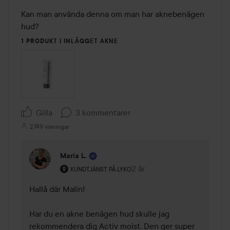
Kan man använda denna om man har aknebenägen 
hud? 
1 PRODUKT I INLÄGGET AKNE
Gilla
3 kommentarer
2749 visningar
Maria L.
Användarens roll: Kundtjänst på Lyko.
2 år
Kommentaren lades 2 år
KUNDTJÄNST PÅ LYKO
Hallå där Malin! 

Har du en akne benägen hud skulle jag 
rekommendera dig Activ moist. Den ger super 