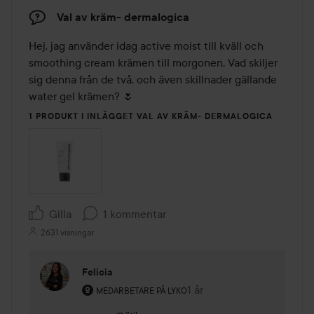
Val av kräm- dermalogica
Hej, jag använder idag active moist till kväll och 
smoothing cream krämen till morgonen. Vad skiljer 
sig denna från de två, och även skillnader gällande 
water gel krämen? 🌷
1 PRODUKT I INLÄGGET VAL AV KRÄM- DERMALOGICA
Gilla
1 kommentar
2631 visningar
Felicia
Användarens roll: Medarbetare på Lyko.
1 år
Kommentaren lades 1 år
MEDARBETARE PÅ LYKO