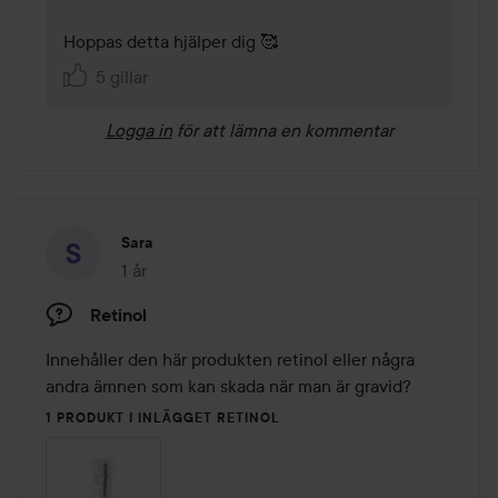
Hoppas detta hjälper dig 🥰
5 gillar
Logga in
för att lämna en kommentar
Sara
1 år
Inlägget skapades 1 år
Retinol
Innehåller den här produkten retinol eller några 
andra ämnen som kan skada när man är gravid?
1 PRODUKT I INLÄGGET RETINOL