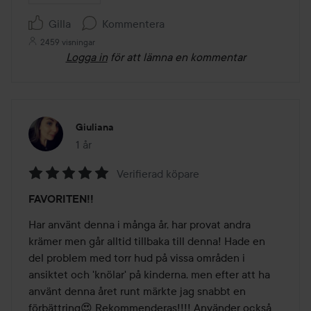
Gilla
Kommentera
2459 visningar
Logga in
för att lämna en kommentar
Giuliana
1 år
Inlägget skapades 1 år
Verifierad köpare
Betyg:
FAVORITEN!!
5
av
Har använt denna i många år, har provat andra 
5
krämer men går alltid tillbaka till denna! Hade en 
del problem med torr hud på vissa områden i 
ansiktet och 'knölar' på kinderna, men efter att ha 
använt denna året runt märkte jag snabbt en 
förbättring😍 Rekommenderas!!!! Använder också 