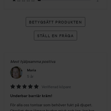
2
BETYGSÄTT PRODUKTEN
STÄLL EN FRÅGA
Mest hjälpsamma positiva
Maria
5 år
Inlägget skapades 5 år
Verifierad köpare
Betyg:
Underbar barriär kräm!
5
av
För alla oss torrisar som behöver fukt på djupet. 
5
Otroligt dryg lämnar huden mjuk och len.Jag har 