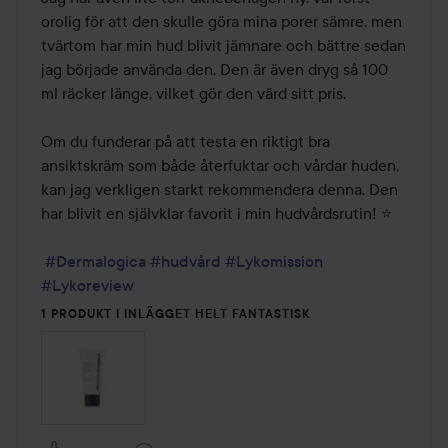
orolig för att den skulle göra mina porer sämre, men 
tvärtom har min hud blivit jämnare och bättre sedan 
jag började använda den. Den är även dryg så 100 
ml räcker länge, vilket gör den värd sitt pris.

Om du funderar på att testa en riktigt bra 
ansiktskräm som både återfuktar och vårdar huden, 
kan jag verkligen starkt rekommendera denna. Den 
har blivit en självklar favorit i min hudvårdsrutin! ⭐️

#Dermalogica
#hudvård
#Lykomission
#Lykoreview
1 PRODUKT I INLÄGGET HELT FANTASTISK