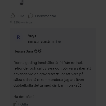
Gilla
1 kommentar
2206 visningar
Ronja
Användarens roll: Tidigare anställd.
1 år
Kommentaren lades 1 år
TIDIGARE ANSTÄLLD
Hejsan Sara 😊👋

Denna goding innehåller är fri från retinol, 
retionder och salicylsyra och bör vara säker att 
använda vid en graviditet❤ För att vara på 
säkra sidan så rekommenderar jag att även 
dubbelkolla detta med din barnmorska🥰

Ha det bäst! 
Gilla